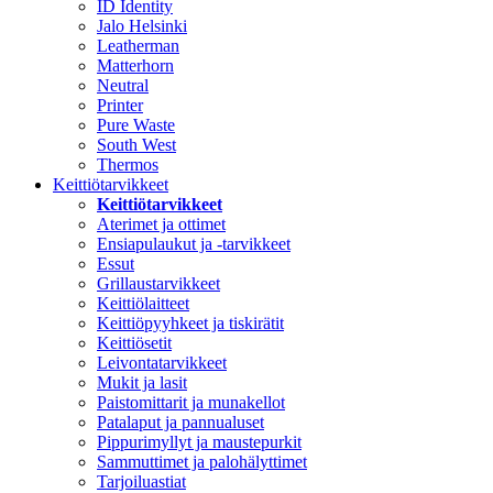
ID Identity
Jalo Helsinki
Leatherman
Matterhorn
Neutral
Printer
Pure Waste
South West
Thermos
Keittiötarvikkeet
Keittiötarvikkeet
Aterimet ja ottimet
Ensiapulaukut ja -tarvikkeet
Essut
Grillaustarvikkeet
Keittiölaitteet
Keittiöpyyhkeet ja tiskirätit
Keittiösetit
Leivontatarvikkeet
Mukit ja lasit
Paistomittarit ja munakellot
Patalaput ja pannualuset
Pippurimyllyt ja maustepurkit
Sammuttimet ja palohälyttimet
Tarjoiluastiat