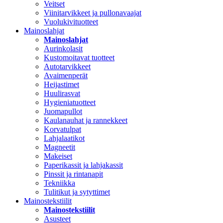
Veitset
Viinitarvikkeet ja pullonavaajat
Vuolukivituotteet
Mainoslahjat
Mainoslahjat
Aurinkolasit
Kustomoitavat tuotteet
Autotarvikkeet
Avaimenperät
Heijastimet
Huulirasvat
Hygieniatuotteet
Juomapullot
Kaulanauhat ja rannekkeet
Korvatulpat
Lahjalaatikot
Magneetit
Makeiset
Paperikassit ja lahjakassit
Pinssit ja rintanapit
Tekniikka
Tulitikut ja sytyttimet
Mainostekstiilit
Mainostekstiilit
Asusteet