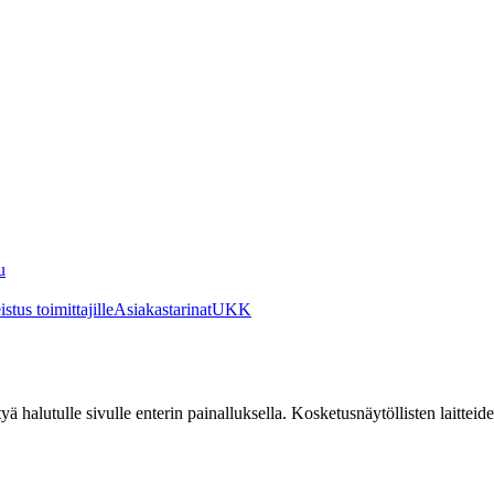
u
stus toimittajille
Asiakastarinat
UKK
irtyä halutulle sivulle enterin painalluksella. Kosketusnäytöllisten laittei