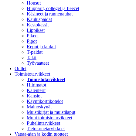
Housut
Hupparit, colleget ja fleecet
Käsineet ja rannenauhat
Kauluspaidat
Kestokassit
Lippikset
Pikeet
Pipot
Reput ja laukut
T-paidat
Takit
Työvaatteet
Outlet
Toimistotarvikkeet
Toimistotarvikkeet
Hiirimatot
Kalenterit
Kansiot
Käyntikorttikotelot
Mainoskynät
Muistikirjat ja muistilaput
Muut toimistotarvikkeet
Puhelintarvikkeet
Tietokonetarvikkeet
Vapaa-ajan ja kodin tuotteet