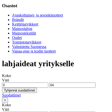
Osastot
Ajankohtaiset- ja sesonkituotteet
Brändit
Keittiötarvikkeet
Mainoslahjat
Mainostekstiilit
Outlet
Toimistotarvikkeet
Valmistettu Suomessa
Vapaa-ajan ja kodin tuotteet
lahjaideat yritykselle
Koko
Väri
Tyhjennä suodattimet
Suodattimet
×
Koko
Väri