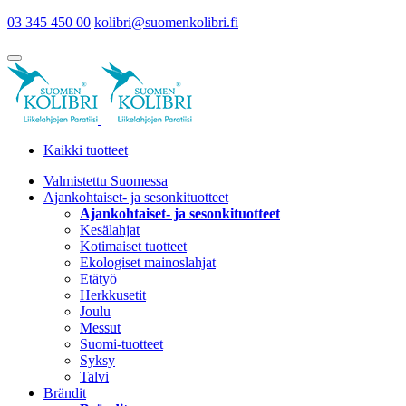
03 345 450 00
kolibri@suomenkolibri.fi
Kaikki tuotteet
Valmistettu Suomessa
Ajankohtaiset- ja sesonkituotteet
Ajankohtaiset- ja sesonkituotteet
Kesälahjat
Kotimaiset tuotteet
Ekologiset mainoslahjat
Etätyö
Herkkusetit
Joulu
Messut
Suomi-tuotteet
Syksy
Talvi
Brändit