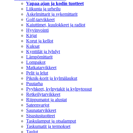
Vapaa-ajan ja kodin tuotteet
Liikunta ja urheilu
Askelmittarit ja sykemittarit
Golf-tarvikkeet
Kaiuttimet, kuulokkeet ja radiot
Hyvinvointi
Kirjat
Korut ja kellot
Kuksat
Kynttilät ja lyhdyt
Lämpömittarit
Lompakot
Matkatarvikkeet
Pelit ja lelut
Piknik-korit ja kylmälaukut
Puutarha
Pyyhkeet, kylpytakit ja kylpytossut
Retkeilytarvikkeet
Riippumatot ja alustat
Sateenvarjot
Saunatarvikkeet
Sisustustuotteet
Taskulamput ja otsalamput
Taskumatit ja termokset
Taulut