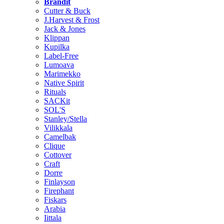
Brändit
Cutter & Buck
J.Harvest & Frost
Jack & Jones
Klippan
Kupilka
Label-Free
Lumoava
Marimekko
Native Spirit
Rituals
SACKit
SOL'S
Stanley/Stella
Vilikkala
Camelbak
Clique
Cottover
Craft
Dorre
Finlayson
Firephant
Fiskars
Arabia
Iittala