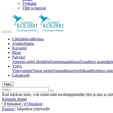
Työkalut
Viltit ja huovat
Liikelahjavalikoima
Ajankohtaista
Kuvastot
Blogi
Palvelut
Aineisto-ohje
Liikelahjat
Sopimusasiakkuus
Graafinen suunnittel
Yritys
Yhteystiedot
Tietoa meistä
Vastuullisuus
Sertifikaatit
Eettinen ohjei
Lahjakortti
Haku
Kun tuloksia tulee, voit selata niitä nuolinäppäimillä ylös ja alas ja si
Kirjaudu sisään
0
Ostoskori
0
Ostoskori
Etusivu
/
lahjaideat yritykselle