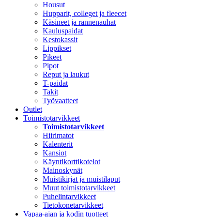
Housut
Hupparit, colleget ja fleecet
Käsineet ja rannenauhat
Kauluspaidat
Kestokassit
Lippikset
Pikeet
Pipot
Reput ja laukut
T-paidat
Takit
Työvaatteet
Outlet
Toimistotarvikkeet
Toimistotarvikkeet
Hiirimatot
Kalenterit
Kansiot
Käyntikorttikotelot
Mainoskynät
Muistikirjat ja muistilaput
Muut toimistotarvikkeet
Puhelintarvikkeet
Tietokonetarvikkeet
Vapaa-ajan ja kodin tuotteet