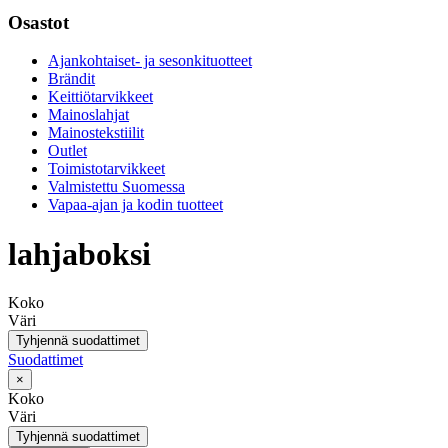
Osastot
Ajankohtaiset- ja sesonkituotteet
Brändit
Keittiötarvikkeet
Mainoslahjat
Mainostekstiilit
Outlet
Toimistotarvikkeet
Valmistettu Suomessa
Vapaa-ajan ja kodin tuotteet
lahjaboksi
Koko
Väri
Tyhjennä suodattimet
Suodattimet
×
Koko
Väri
Tyhjennä suodattimet