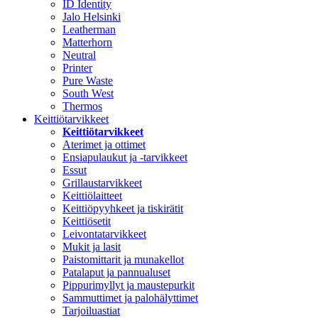
ID Identity
Jalo Helsinki
Leatherman
Matterhorn
Neutral
Printer
Pure Waste
South West
Thermos
Keittiötarvikkeet
Keittiötarvikkeet
Aterimet ja ottimet
Ensiapulaukut ja -tarvikkeet
Essut
Grillaustarvikkeet
Keittiölaitteet
Keittiöpyyhkeet ja tiskirätit
Keittiösetit
Leivontatarvikkeet
Mukit ja lasit
Paistomittarit ja munakellot
Patalaput ja pannualuset
Pippurimyllyt ja maustepurkit
Sammuttimet ja palohälyttimet
Tarjoiluastiat