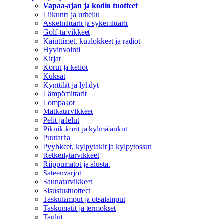
Vapaa-ajan ja kodin tuotteet
Liikunta ja urheilu
Askelmittarit ja sykemittarit
Golf-tarvikkeet
Kaiuttimet, kuulokkeet ja radiot
Hyvinvointi
Kirjat
Korut ja kellot
Kuksat
Kynttilät ja lyhdyt
Lämpömittarit
Lompakot
Matkatarvikkeet
Pelit ja lelut
Piknik-korit ja kylmälaukut
Puutarha
Pyyhkeet, kylpytakit ja kylpytossut
Retkeilytarvikkeet
Riippumatot ja alustat
Sateenvarjot
Saunatarvikkeet
Sisustustuotteet
Taskulamput ja otsalamput
Taskumatit ja termokset
Taulut