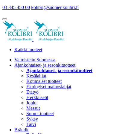
03 345 450 00
kolibri@suomenkolibri.fi
Kaikki tuotteet
Valmistettu Suomessa
Ajankohtaiset- ja sesonkituotteet
Ajankohtaiset- ja sesonkituotteet
Kesälahjat
Kotimaiset tuotteet
Ekologiset mainoslahjat
Etätyö
Herkkusetit
Joulu
Messut
Suomi-tuotteet
Syksy
Talvi
Brändit