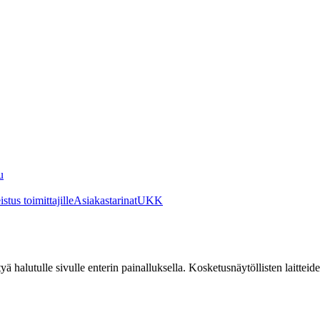
u
stus toimittajille
Asiakastarinat
UKK
irtyä halutulle sivulle enterin painalluksella. Kosketusnäytöllisten laittei