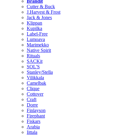
Brändit
Cutter & Buck
J.Harvest & Frost
Jack & Jones
Klippan
Kupilka
Label-Free
Lumoava
Marimekko
Native Spirit
Rituals
SACKit
SOL'S
Stanley/Stella
Vilikkala
Camelbak
Clique
Cottover
Craft
Dorre
Finlayson
Firephant
Fiskars
Arabia
Iittala