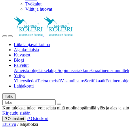
Työkalut
Viltit ja huovat
Liikelahjavalikoima
Ajankohtaista
Kuvastot
Blogi
Palvelut
Aineisto-ohje
Liikelahjat
Sopimusasiakkuus
Graafinen suunnittel
Yritys
Yhteystiedot
Tietoa meistä
Vastuullisuus
Sertifikaatit
Eettinen ohjei
Lahjakortti
Haku
Kun tuloksia tulee, voit selata niitä nuolinäppäimillä ylös ja alas ja si
Kirjaudu sisään
0
Ostoskori
0
Ostoskori
Etusivu
/
lahjaboksi