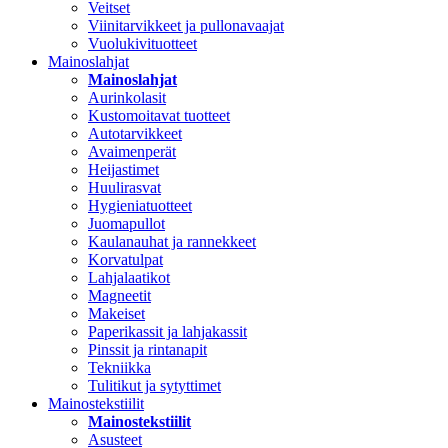
Veitset
Viinitarvikkeet ja pullonavaajat
Vuolukivituotteet
Mainoslahjat
Mainoslahjat
Aurinkolasit
Kustomoitavat tuotteet
Autotarvikkeet
Avaimenperät
Heijastimet
Huulirasvat
Hygieniatuotteet
Juomapullot
Kaulanauhat ja rannekkeet
Korvatulpat
Lahjalaatikot
Magneetit
Makeiset
Paperikassit ja lahjakassit
Pinssit ja rintanapit
Tekniikka
Tulitikut ja sytyttimet
Mainostekstiilit
Mainostekstiilit
Asusteet