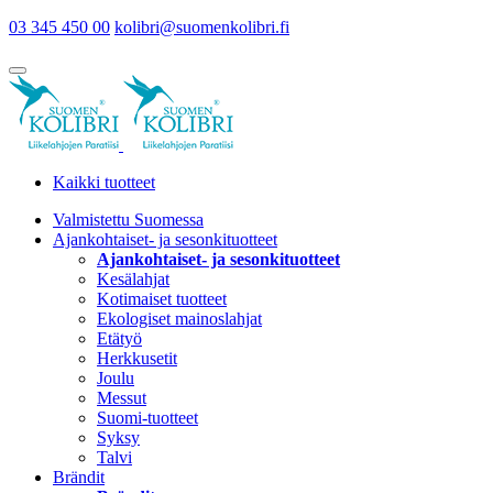
03 345 450 00
kolibri@suomenkolibri.fi
Kaikki tuotteet
Valmistettu Suomessa
Ajankohtaiset- ja sesonkituotteet
Ajankohtaiset- ja sesonkituotteet
Kesälahjat
Kotimaiset tuotteet
Ekologiset mainoslahjat
Etätyö
Herkkusetit
Joulu
Messut
Suomi-tuotteet
Syksy
Talvi
Brändit