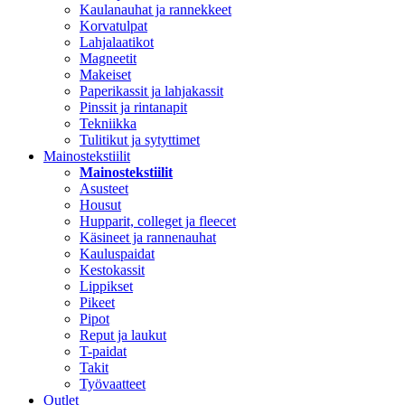
Kaulanauhat ja rannekkeet
Korvatulpat
Lahjalaatikot
Magneetit
Makeiset
Paperikassit ja lahjakassit
Pinssit ja rintanapit
Tekniikka
Tulitikut ja sytyttimet
Mainostekstiilit
Mainostekstiilit
Asusteet
Housut
Hupparit, colleget ja fleecet
Käsineet ja rannenauhat
Kauluspaidat
Kestokassit
Lippikset
Pikeet
Pipot
Reput ja laukut
T-paidat
Takit
Työvaatteet
Outlet