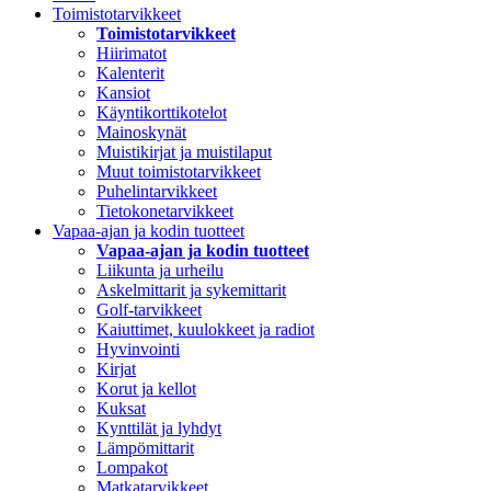
Toimistotarvikkeet
Toimistotarvikkeet
Hiirimatot
Kalenterit
Kansiot
Käyntikorttikotelot
Mainoskynät
Muistikirjat ja muistilaput
Muut toimistotarvikkeet
Puhelintarvikkeet
Tietokonetarvikkeet
Vapaa-ajan ja kodin tuotteet
Vapaa-ajan ja kodin tuotteet
Liikunta ja urheilu
Askelmittarit ja sykemittarit
Golf-tarvikkeet
Kaiuttimet, kuulokkeet ja radiot
Hyvinvointi
Kirjat
Korut ja kellot
Kuksat
Kynttilät ja lyhdyt
Lämpömittarit
Lompakot
Matkatarvikkeet