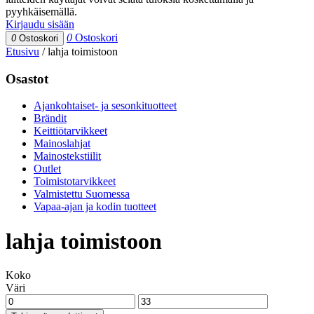
pyyhkäisemällä.
Kirjaudu sisään
0
Ostoskori
0
Ostoskori
Etusivu
/
lahja toimistoon
Osastot
Ajankohtaiset- ja sesonkituotteet
Brändit
Keittiötarvikkeet
Mainoslahjat
Mainostekstiilit
Outlet
Toimistotarvikkeet
Valmistettu Suomessa
Vapaa-ajan ja kodin tuotteet
lahja toimistoon
Koko
Väri