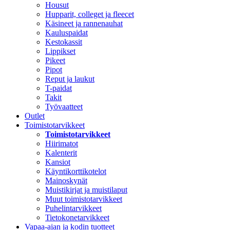
Housut
Hupparit, colleget ja fleecet
Käsineet ja rannenauhat
Kauluspaidat
Kestokassit
Lippikset
Pikeet
Pipot
Reput ja laukut
T-paidat
Takit
Työvaatteet
Outlet
Toimistotarvikkeet
Toimistotarvikkeet
Hiirimatot
Kalenterit
Kansiot
Käyntikorttikotelot
Mainoskynät
Muistikirjat ja muistilaput
Muut toimistotarvikkeet
Puhelintarvikkeet
Tietokonetarvikkeet
Vapaa-ajan ja kodin tuotteet