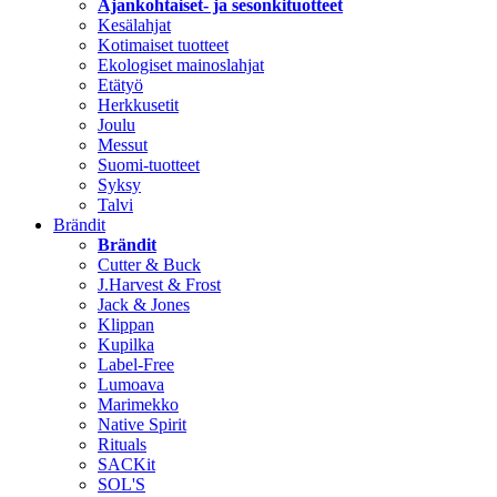
Ajankohtaiset- ja sesonkituotteet
Kesälahjat
Kotimaiset tuotteet
Ekologiset mainoslahjat
Etätyö
Herkkusetit
Joulu
Messut
Suomi-tuotteet
Syksy
Talvi
Brändit
Brändit
Cutter & Buck
J.Harvest & Frost
Jack & Jones
Klippan
Kupilka
Label-Free
Lumoava
Marimekko
Native Spirit
Rituals
SACKit
SOL'S