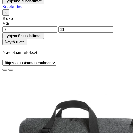
Tyhjennä suodattimet
Suodattimet
×
Koko
Väri
Tyhjennä suodattimet
Näytä tuote
Näytetään tulokset