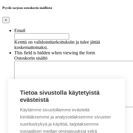
Pyydä tarjous ostoskorin sisällöstä
×
Email
Kenttä on validointitarkoituksiin ja tulee jättää
koskemattomaksi.
This field is hidden when viewing the form
Ostoskorin sisältö
Tietoa sivustolla käytetyistä
evästeistä
Käytämme sivustollamme evästeitä
Nimi
*
Etunimi
kerätäksemme ja analysoidaksemme sivuston
Sukunimi
suorituskykyä ja käyttöä, tarjotaksemme
Yritys
sosiaalisen median ominaisuuksia sekä