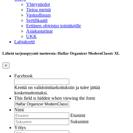
Yhteystiedot
Tietoa meistä
Vastuullisuus
Sertifikaatit
Eettinen ohjeistus toimittajille
Asiakastarinat
UKK
Lahjakortti
Lähetä tarjouspyyntö tuotteesta: Halfar Organizer ModernClassic XL
×
Facebook
Kenttä on validointitarkoituksiin ja tulee jättää
koskemattomaksi.
This field is hidden when viewing the form
Nimi
Etunimi
Sukunimi
Yritys