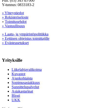
Puh. (03) 345 45 000
Y-tunnus: 0833183-2
» Yhteystiedot
» Rekisteriseloste
»
Toimitusehdot
» Vastuullisuus
» Laatu- ja ympäristöpolitiikka
» Eettinen ohjeistus toimittajille
» Evästeasetukset
Yrityksille
Liikelahjavalikoima
Kuvastot
Ajankohtaista
Sopimusasiakkuus
Sunnittelupalvelut
Asiakastarinat
Blogi
UKK