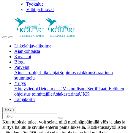
Työkalut
Viltit ja huovat
Liikelahjavalikoima
Ajankohtaista
Kuvastot
Blogi
Palvelut
Aineisto-ohje
Liikelahjat
Sopimusasiakkuus
Graafinen
suunnittelu
Yritys
Yhteystiedot
Tietoa meistä
Vastuullisuus
Sertifikaatit
Eettinen
ohjeistus toimittajille
Asiakastarinat
UKK
Lahjakortti
Haku
Kun tuloksia tulee, voit selata niitä nuolinäppäimillä ylös ja alas ja
siirtyä halutulle sivulle enterin painalluksella. Kosketusnäytöllisten
laitteiden käyttäjät voivat selata tuloksia koskettamalla ja