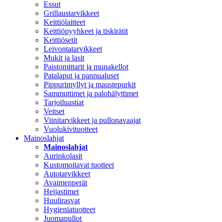
Essut
Grillaustarvikkeet
Keittiölaitteet
Keittiöpyyhkeet ja tiskirätit
Keittiösetit
Leivontatarvikkeet
Mukit ja lasit
Paistomittarit ja munakellot
Patalaput ja pannualuset
Pippurimyllyt ja maustepurkit
Sammuttimet ja palohälyttimet
Tarjoiluastiat
Veitset
Viinitarvikkeet ja pullonavaajat
Vuolukivituotteet
Mainoslahjat
Mainoslahjat
Aurinkolasit
Kustomoitavat tuotteet
Autotarvikkeet
Avaimenperät
Heijastimet
Huulirasvat
Hygieniatuotteet
Juomapullot