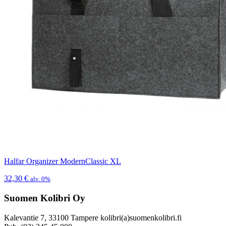
Halfar Organizer ModernClassic XL
32,30
€
alv. 0%
Suomen Kolibri Oy
Kalevantie 7, 33100 Tampere kolibri(a)suomenkolibri.fi