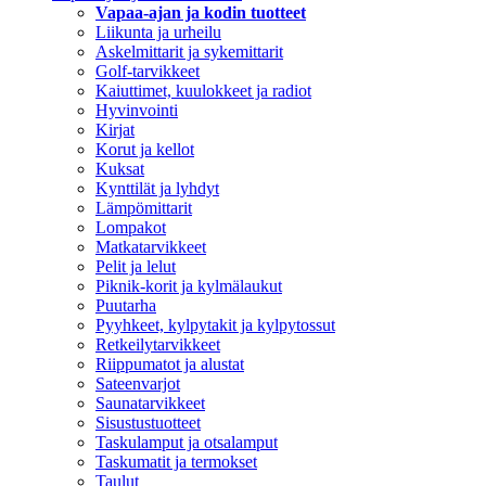
Vapaa-ajan ja kodin tuotteet
Liikunta ja urheilu
Askelmittarit ja sykemittarit
Golf-tarvikkeet
Kaiuttimet, kuulokkeet ja radiot
Hyvinvointi
Kirjat
Korut ja kellot
Kuksat
Kynttilät ja lyhdyt
Lämpömittarit
Lompakot
Matkatarvikkeet
Pelit ja lelut
Piknik-korit ja kylmälaukut
Puutarha
Pyyhkeet, kylpytakit ja kylpytossut
Retkeilytarvikkeet
Riippumatot ja alustat
Sateenvarjot
Saunatarvikkeet
Sisustustuotteet
Taskulamput ja otsalamput
Taskumatit ja termokset
Taulut