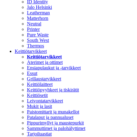
ID Identity
Jalo Helsinki
Leatherman
Matterhorn
Neutral
Printer
Pure Waste
South West
Thermos
Keittiötarvikkeet
Keittiötarvikkeet
Aterimet ja ottimet
Ensiapulaukut ja -tarvikkeet
Essut
Grillaustarvikkeet
Keittiölaitteet
Keittiöpyyhkeet ja tiskirätit
Keittiösetit
Leivontatarvikkeet
Mukit ja lasit
Paistomittarit ja munakellot
Patalaput ja pannualuset
Pippurimyllyt ja maustepurkit
Sammuttimet ja palohälyttimet
Tarjoiluastiat