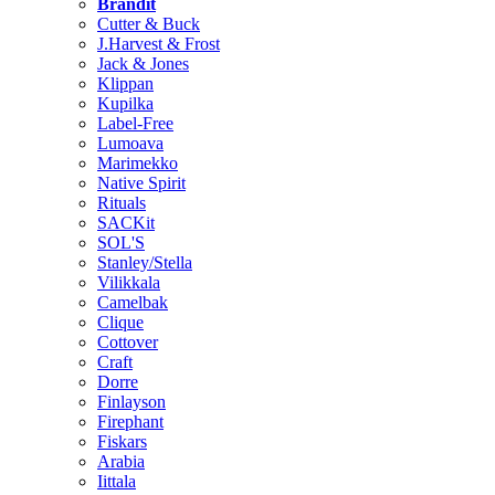
Brändit
Cutter & Buck
J.Harvest & Frost
Jack & Jones
Klippan
Kupilka
Label-Free
Lumoava
Marimekko
Native Spirit
Rituals
SACKit
SOL'S
Stanley/Stella
Vilikkala
Camelbak
Clique
Cottover
Craft
Dorre
Finlayson
Firephant
Fiskars
Arabia
Iittala