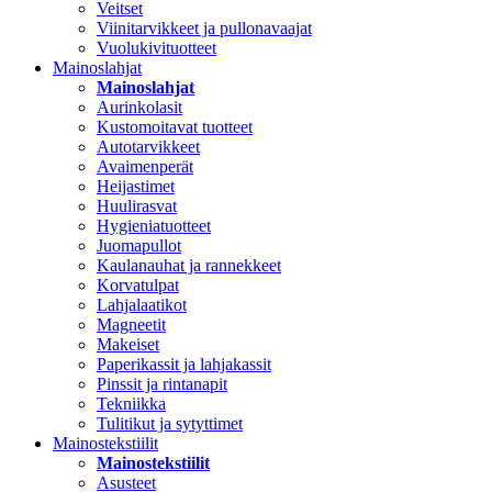
Veitset
Viinitarvikkeet ja pullonavaajat
Vuolukivituotteet
Mainoslahjat
Mainoslahjat
Aurinkolasit
Kustomoitavat tuotteet
Autotarvikkeet
Avaimenperät
Heijastimet
Huulirasvat
Hygieniatuotteet
Juomapullot
Kaulanauhat ja rannekkeet
Korvatulpat
Lahjalaatikot
Magneetit
Makeiset
Paperikassit ja lahjakassit
Pinssit ja rintanapit
Tekniikka
Tulitikut ja sytyttimet
Mainostekstiilit
Mainostekstiilit
Asusteet