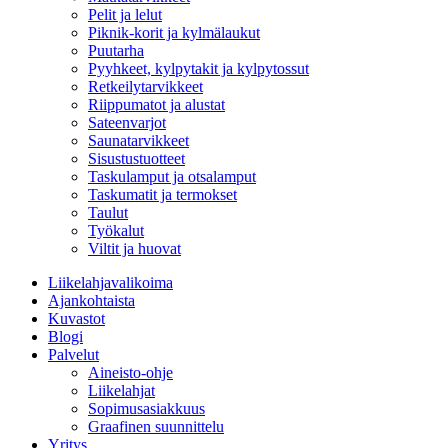
Pelit ja lelut
Piknik-korit ja kylmälaukut
Puutarha
Pyyhkeet, kylpytakit ja kylpytossut
Retkeilytarvikkeet
Riippumatot ja alustat
Sateenvarjot
Saunatarvikkeet
Sisustustuotteet
Taskulamput ja otsalamput
Taskumatit ja termokset
Taulut
Työkalut
Viltit ja huovat
Liikelahjavalikoima
Ajankohtaista
Kuvastot
Blogi
Palvelut
Aineisto-ohje
Liikelahjat
Sopimusasiakkuus
Graafinen suunnittelu
Yritys