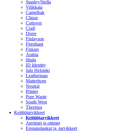
Stanley/Stella
Vilikkala
Camelbak
Clique
Cottover
Craft
Dorre
Finlayson
Firephant
Fiskars
Arabia
Iittala
ID Identity
Jalo Helsinki
Leatherman
Matterhorn
Neutral
Printer
Pure Waste
South West
Thermos
Keittiötarvikkeet
Keittiötarvikkeet
Aterimet ja ottimet
Ensiapulaukut ja -tarvikkeet