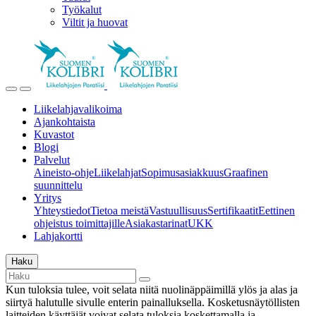
Työkalut
Viltit ja huovat
Liikelahjavalikoima
Ajankohtaista
Kuvastot
Blogi
Palvelut
Aineisto-ohje
Liikelahjat
Sopimusasiakkuus
Graafinen
suunnittelu
Yritys
Yhteystiedot
Tietoa meistä
Vastuullisuus
Sertifikaatit
Eettinen
ohjeistus toimittajille
Asiakastarinat
UKK
Lahjakortti
Haku
Kun tuloksia tulee, voit selata niitä nuolinäppäimillä ylös ja alas ja
siirtyä halutulle sivulle enterin painalluksella. Kosketusnäytöllisten
laitteiden käyttäjät voivat selata tuloksia koskettamalla ja