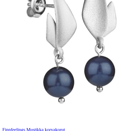
Finnfeelings Mustikka korvakorut