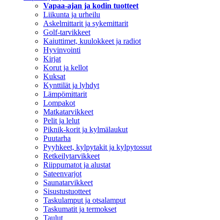
Vapaa-ajan ja kodin tuotteet
Liikunta ja urheilu
Askelmittarit ja sykemittarit
Golf-tarvikkeet
Kaiuttimet, kuulokkeet ja radiot
Hyvinvointi
Kirjat
Korut ja kellot
Kuksat
Kynttilät ja lyhdyt
Lämpömittarit
Lompakot
Matkatarvikkeet
Pelit ja lelut
Piknik-korit ja kylmälaukut
Puutarha
Pyyhkeet, kylpytakit ja kylpytossut
Retkeilytarvikkeet
Riippumatot ja alustat
Sateenvarjot
Saunatarvikkeet
Sisustustuotteet
Taskulamput ja otsalamput
Taskumatit ja termokset
Taulut