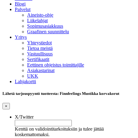
Blogi
Palvelut
Aineisto-ohje
Liikelahjat
Sopimusasiakkuus
Graafinen suunnittelu
Yritys
Yhteystiedot
Tietoa meistä
Vastuullisuus
Sertifikaatit
Eettinen ohjeistus toimittajille
Asiakastarinat
UKK
Lahjakortti
Lähetä tarjouspyyntö tuotteesta: Finnfeelings Mustikka korvakorut
×
X/Twitter
Kenttä on validointitarkoituksiin ja tulee jättää
koskemattomaksi.