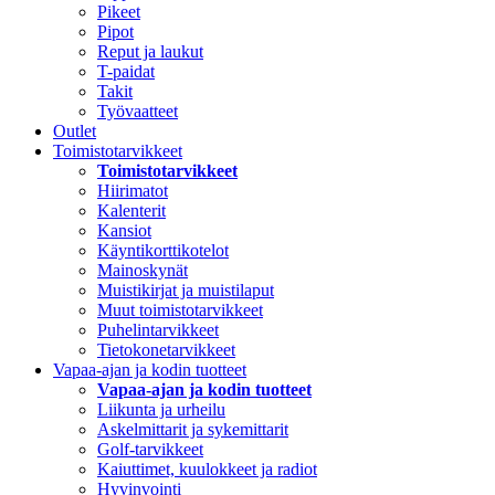
Pikeet
Pipot
Reput ja laukut
T-paidat
Takit
Työvaatteet
Outlet
Toimistotarvikkeet
Toimistotarvikkeet
Hiirimatot
Kalenterit
Kansiot
Käyntikorttikotelot
Mainoskynät
Muistikirjat ja muistilaput
Muut toimistotarvikkeet
Puhelintarvikkeet
Tietokonetarvikkeet
Vapaa-ajan ja kodin tuotteet
Vapaa-ajan ja kodin tuotteet
Liikunta ja urheilu
Askelmittarit ja sykemittarit
Golf-tarvikkeet
Kaiuttimet, kuulokkeet ja radiot
Hyvinvointi