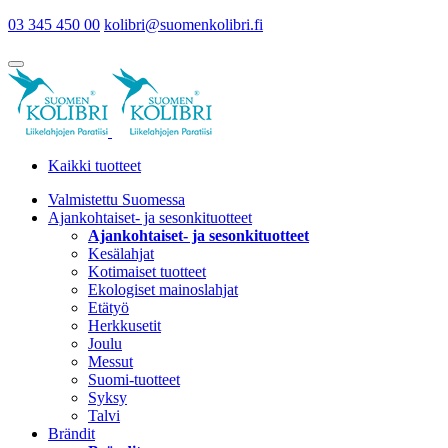
03 345 450 00
kolibri@suomenkolibri.fi
Kaikki tuotteet
Valmistettu Suomessa
Ajankohtaiset- ja sesonkituotteet
Ajankohtaiset- ja sesonkituotteet
Kesälahjat
Kotimaiset tuotteet
Ekologiset mainoslahjat
Etätyö
Herkkusetit
Joulu
Messut
Suomi-tuotteet
Syksy
Talvi
Brändit