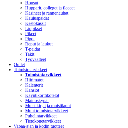
Housut
Hupparit, colleget ja fleecet
Käsineet ja rannenauhat
Kauluspaidat
Kestokassit
Lippikset
Pikeet
Pipot
Reput ja laukut
T-paidat
Takit
Työvaatteet
Outlet
Toimistotarvikkeet
Toimistotarvikkeet
Hiirimatot
Kalenterit
Kansiot
Käyntikorttikotelot
Mainoskynät
Muistikirjat ja muistilaput
Muut toimistotarvikkeet
Puhelintarvikkeet
Tietokonetarvikkeet
Vapaa-ajan ja kodin tuotteet