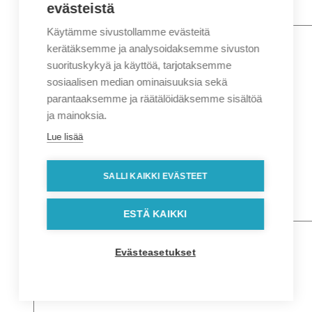
evästeistä
Käytämme sivustollamme evästeitä
Nimi
*
Etunimi
kerätäksemme ja analysoidaksemme sivuston
Sukunimi
suorituskykyä ja käyttöä, tarjotaksemme
Yritys
sosiaalisen median ominaisuuksia sekä
parantaaksemme ja räätälöidäksemme sisältöä
Sähköposti
*
ja mainoksia.
Puhelin
*
Lue lisää
Osoitetiedot
Lähiosoite
SALLI KAIKKI EVÄSTEET
Kaupunki
Postinumero
Viesti
ESTÄ KAIKKI
Evästeasetukset