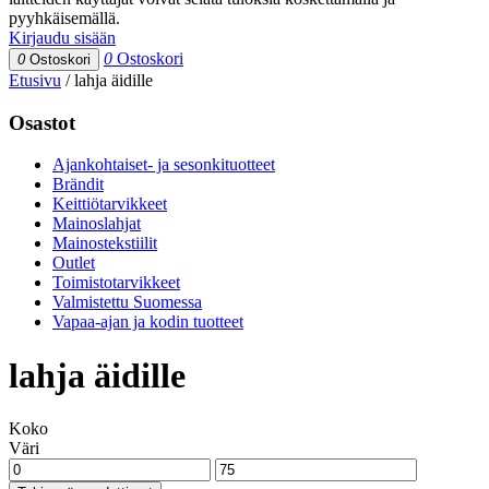
pyyhkäisemällä.
Kirjaudu sisään
0
Ostoskori
0
Ostoskori
Etusivu
/
lahja äidille
Osastot
Ajankohtaiset- ja sesonkituotteet
Brändit
Keittiötarvikkeet
Mainoslahjat
Mainostekstiilit
Outlet
Toimistotarvikkeet
Valmistettu Suomessa
Vapaa-ajan ja kodin tuotteet
lahja äidille
Koko
Väri