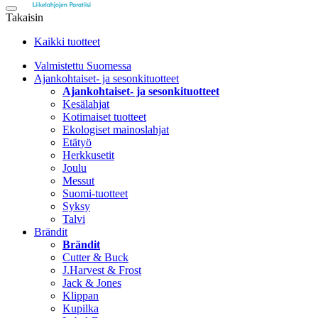
Takaisin
Kaikki tuotteet
Valmistettu Suomessa
Ajankohtaiset- ja sesonkituotteet
Ajankohtaiset- ja sesonkituotteet
Kesälahjat
Kotimaiset tuotteet
Ekologiset mainoslahjat
Etätyö
Herkkusetit
Joulu
Messut
Suomi-tuotteet
Syksy
Talvi
Brändit
Brändit
Cutter & Buck
J.Harvest & Frost
Jack & Jones
Klippan
Kupilka