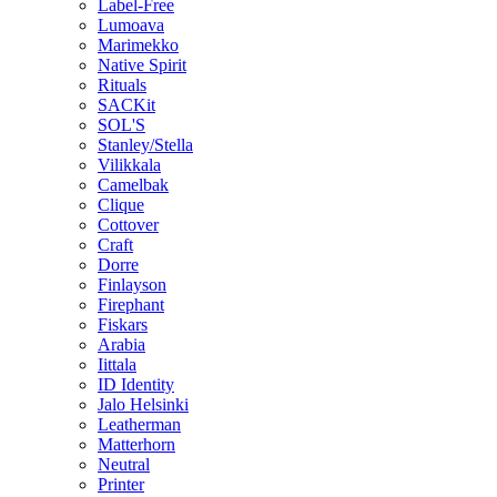
Label-Free
Lumoava
Marimekko
Native Spirit
Rituals
SACKit
SOL'S
Stanley/Stella
Vilikkala
Camelbak
Clique
Cottover
Craft
Dorre
Finlayson
Firephant
Fiskars
Arabia
Iittala
ID Identity
Jalo Helsinki
Leatherman
Matterhorn
Neutral
Printer