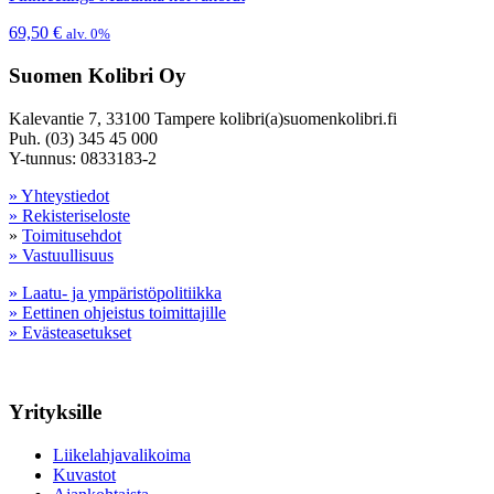
69,50
€
alv. 0%
Suomen Kolibri Oy
Kalevantie 7, 33100 Tampere kolibri(a)suomenkolibri.fi
Puh. (03) 345 45 000
Y-tunnus: 0833183-2
» Yhteystiedot
» Rekisteriseloste
»
Toimitusehdot
» Vastuullisuus
» Laatu- ja ympäristöpolitiikka
» Eettinen ohjeistus toimittajille
» Evästeasetukset
Yrityksille
Liikelahjavalikoima
Kuvastot