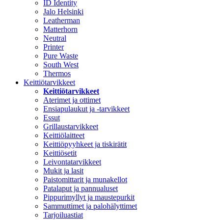
ID Identity
Jalo Helsinki
Leatherman
Matterhorn
Neutral
Printer
Pure Waste
South West
Thermos
Keittiötarvikkeet
Keittiötarvikkeet
Aterimet ja ottimet
Ensiapulaukut ja -tarvikkeet
Essut
Grillaustarvikkeet
Keittiölaitteet
Keittiöpyyhkeet ja tiskirätit
Keittiösetit
Leivontatarvikkeet
Mukit ja lasit
Paistomittarit ja munakellot
Patalaput ja pannualuset
Pippurimyllyt ja maustepurkit
Sammuttimet ja palohälyttimet
Tarjoiluastiat