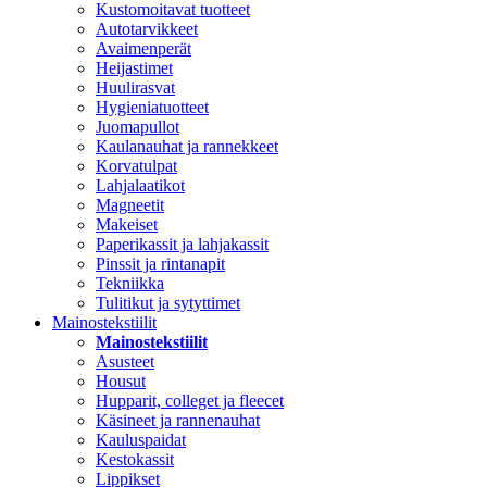
Kustomoitavat tuotteet
Autotarvikkeet
Avaimenperät
Heijastimet
Huulirasvat
Hygieniatuotteet
Juomapullot
Kaulanauhat ja rannekkeet
Korvatulpat
Lahjalaatikot
Magneetit
Makeiset
Paperikassit ja lahjakassit
Pinssit ja rintanapit
Tekniikka
Tulitikut ja sytyttimet
Mainostekstiilit
Mainostekstiilit
Asusteet
Housut
Hupparit, colleget ja fleecet
Käsineet ja rannenauhat
Kauluspaidat
Kestokassit
Lippikset