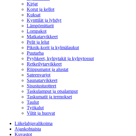
Kirjat
Korut ja kellot
Kuksat
Kynttilät ja lyhdyt
Lämpömittarit
Lompakot
Matkatarvikkeet
Pelit ja lelut
Piknik-korit ja kylmälaukut
Puutarha
Pyyhkeet, kylpytakit ja kylpytossut
Retkeilytarvikkeet
Riippumatot ja alustat
Sateenvarjot
Saunatarvikkeet
Sisustustuotteet
Taskulamput ja otsalamput
Taskumatit ja termokset
Taulut
Työkalut
Viltit ja huovat
Liikelahjavalikoima
Ajankohtaista
Kuvastot