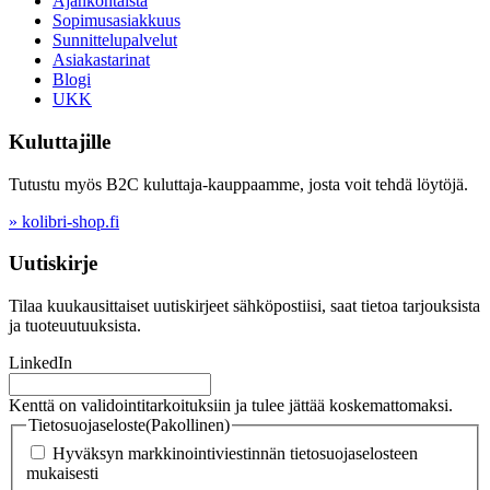
Ajankohtaista
Sopimusasiakkuus
Sunnittelupalvelut
Asiakastarinat
Blogi
UKK
Kuluttajille
Tutustu myös B2C kuluttaja-kauppaamme, josta voit tehdä löytöjä.
» kolibri-shop.fi
Uutiskirje
Tilaa kuukausittaiset uutiskirjeet sähköpostiisi, saat tietoa tarjouksista
ja tuoteuutuuksista.
LinkedIn
Kenttä on validointitarkoituksiin ja tulee jättää koskemattomaksi.
Tietosuojaseloste
(Pakollinen)
Hyväksyn markkinointiviestinnän tietosuojaselosteen
mukaisesti