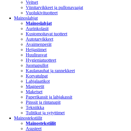
Veitset
Viinitarvikkeet ja pullonavaajat
Vuolukivituotteet
Mainoslahjat
Mainoslahjat
Aurinkolasit
Kustomoitavat tuotteet
Autotarvikkeet
Avaimenperät
Heijastimet
Huulirasvat
Hygieniatuotteet
Juomapullot
Kaulanauhat ja rannekkeet
Korvatulpat
Lahjalaatikot
Magneetit
Makeiset
Paperikassit ja lahjakassit
Pinssit ja rintanapit
Tekniikka
Tulitikut ja sytyttimet
Mainostekstiilit
Mainostekstiilit
Asusteet