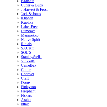
Brändit
Cutter & Buck
J.Harvest & Frost
Jack & Jones
Klippan
Kupilka
Label-Free
Lumoava
Marimekko
Native Spirit
Rituals
SACKit
SOL'S
Stanley/Stella
Vilikkala
Camelbak
Clique
Cottover
Craft
Dorre
Finlayson
Firephant
Fiskars
Arabia
Iittala