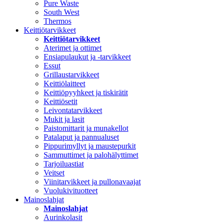
Pure Waste
South West
Thermos
Keittiötarvikkeet
Keittiötarvikkeet
Aterimet ja ottimet
Ensiapulaukut ja -tarvikkeet
Essut
Grillaustarvikkeet
Keittiölaitteet
Keittiöpyyhkeet ja tiskirätit
Keittiösetit
Leivontatarvikkeet
Mukit ja lasit
Paistomittarit ja munakellot
Patalaput ja pannualuset
Pippurimyllyt ja maustepurkit
Sammuttimet ja palohälyttimet
Tarjoiluastiat
Veitset
Viinitarvikkeet ja pullonavaajat
Vuolukivituotteet
Mainoslahjat
Mainoslahjat
Aurinkolasit