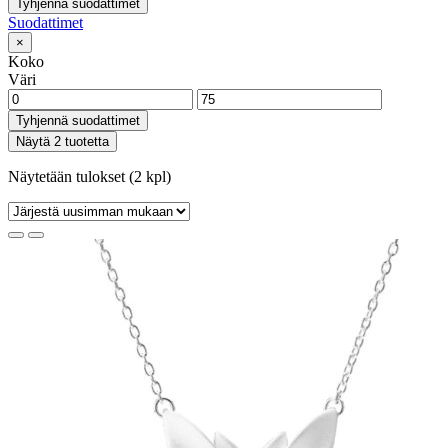
Tyhjennä suodattimet
Suodattimet
×
Koko
Väri
Tyhjennä suodattimet
Näytä 2 tuotetta
Näytetään tulokset (2 kpl)