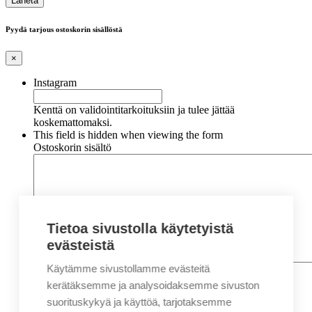
Pyydä tarjous ostoskorin sisällöstä
×
Instagram
Kenttä on validointitarkoituksiin ja tulee jättää
koskemattomaksi.
This field is hidden when viewing the form
Ostoskorin sisältö
Tietoa sivustolla käytetyistä
evästeistä
Käytämme sivustollamme evästeitä
Nimi
*
Etunimi
kerätäksemme ja analysoidaksemme sivuston
Sukunimi
suorituskykyä ja käyttöä, tarjotaksemme