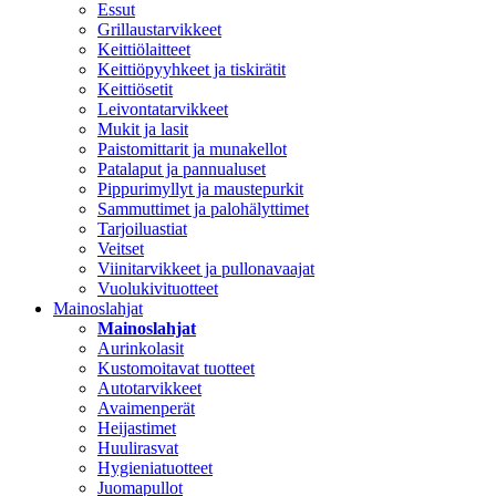
Essut
Grillaustarvikkeet
Keittiölaitteet
Keittiöpyyhkeet ja tiskirätit
Keittiösetit
Leivontatarvikkeet
Mukit ja lasit
Paistomittarit ja munakellot
Patalaput ja pannualuset
Pippurimyllyt ja maustepurkit
Sammuttimet ja palohälyttimet
Tarjoiluastiat
Veitset
Viinitarvikkeet ja pullonavaajat
Vuolukivituotteet
Mainoslahjat
Mainoslahjat
Aurinkolasit
Kustomoitavat tuotteet
Autotarvikkeet
Avaimenperät
Heijastimet
Huulirasvat
Hygieniatuotteet
Juomapullot