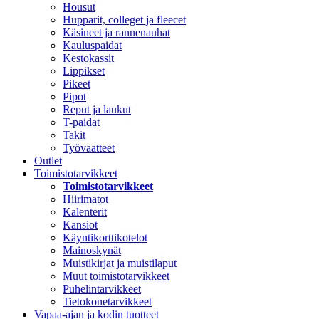
Housut
Hupparit, colleget ja fleecet
Käsineet ja rannenauhat
Kauluspaidat
Kestokassit
Lippikset
Pikeet
Pipot
Reput ja laukut
T-paidat
Takit
Työvaatteet
Outlet
Toimistotarvikkeet
Toimistotarvikkeet
Hiirimatot
Kalenterit
Kansiot
Käyntikorttikotelot
Mainoskynät
Muistikirjat ja muistilaput
Muut toimistotarvikkeet
Puhelintarvikkeet
Tietokonetarvikkeet
Vapaa-ajan ja kodin tuotteet