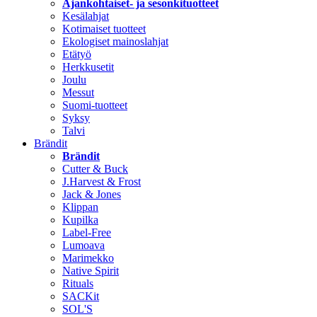
Ajankohtaiset- ja sesonkituotteet
Kesälahjat
Kotimaiset tuotteet
Ekologiset mainoslahjat
Etätyö
Herkkusetit
Joulu
Messut
Suomi-tuotteet
Syksy
Talvi
Brändit
Brändit
Cutter & Buck
J.Harvest & Frost
Jack & Jones
Klippan
Kupilka
Label-Free
Lumoava
Marimekko
Native Spirit
Rituals
SACKit
SOL'S