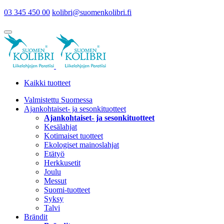
03 345 450 00
kolibri@suomenkolibri.fi
Kaikki tuotteet
Valmistettu Suomessa
Ajankohtaiset- ja sesonkituotteet
Ajankohtaiset- ja sesonkituotteet
Kesälahjat
Kotimaiset tuotteet
Ekologiset mainoslahjat
Etätyö
Herkkusetit
Joulu
Messut
Suomi-tuotteet
Syksy
Talvi
Brändit