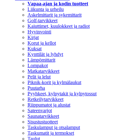
Vapaa-ajan ja kodin tuotteet
Liikunta ja urheilu
Askelmittarit ja sykemittarit
Golf-tarvikkeet
Kaiuttimet, kuulokkeet ja radiot
Hyvinvointi
Kirjat
Korut ja kellot
Kuksat
Kynttilät ja lyhdyt
Lämpömittarit
Lompakot
Matkatarvikkeet
Pelit ja lelut
Piknik-korit ja kylmälaukut
Puutarha
Pyyhkeet, kylpytakit ja kylpytossut
Retkeilytarvikkeet
Riippumatot ja alustat
Sateenvarjot
Saunatarvikkeet
Sisustustuotteet
Taskulamput ja otsalamput
Taskumatit ja termokset
Taulut