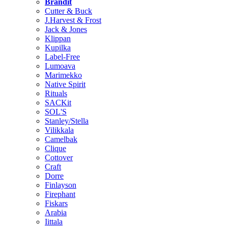
Brändit
Cutter & Buck
J.Harvest & Frost
Jack & Jones
Klippan
Kupilka
Label-Free
Lumoava
Marimekko
Native Spirit
Rituals
SACKit
SOL'S
Stanley/Stella
Vilikkala
Camelbak
Clique
Cottover
Craft
Dorre
Finlayson
Firephant
Fiskars
Arabia
Iittala