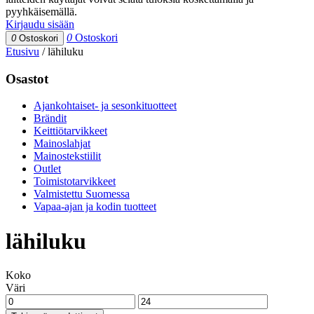
pyyhkäisemällä.
Kirjaudu sisään
0
Ostoskori
0
Ostoskori
Etusivu
/
lähiluku
Osastot
Ajankohtaiset- ja sesonkituotteet
Brändit
Keittiötarvikkeet
Mainoslahjat
Mainostekstiilit
Outlet
Toimistotarvikkeet
Valmistettu Suomessa
Vapaa-ajan ja kodin tuotteet
lähiluku
Koko
Väri