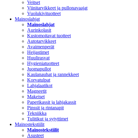
Veitset
Viinitarvikkeet ja pullonavaajat
Vuolukivituotteet
Mainoslahjat
Mainoslahjat
Aurinkolasit
Kustomoitavat tuotteet
Autotarvikkeet
Avaimenperät
Heijastimet
Huulirasvat
Hygieniatuotteet
Juomapullot
Kaulanauhat ja rannekkeet
Korvatulpat
Lahjalaatikot
Magneetit
Makeiset
Paperikassit ja lahjakassit
Pinssit ja rintanapit
Tekniikka
Tulitikut ja sytyttimet
Mainostekstiilit
Mainostekstiilit
Asusteet