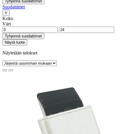
Tyhjennä suodattimet
Suodattimet
×
Koko
Väri
Tyhjennä suodattimet
Näytä tuote
Näytetään tulokset