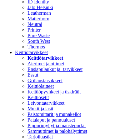
ID Identity
Jalo Helsinki
Leatherman
Matterhorn
Neutral
Printer
Pure Waste
South West
Thermos
Keittiötarvikkeet
Keittiötarvikkeet
Aterimet ja ottimet
Ensiapulaukut ja -tarvikkeet
Essut
Grillaustarvikkeet
Keittiölaitteet
Keittiöpyyhkeet ja tiskirätit
Keittiösetit
Leivontatarvikkeet
Mukit ja lasit
Paistomittarit ja munakellot
Patalaput ja pannualuset
Pippurimyllyt ja maustepurkit
Sammuttimet ja palohälyttimet
Tarjoiluastiat