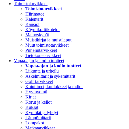
Toimistotarvikkeet
Toimistotarvikkeet
Hiirimatot
Kalenterit
Kansiot
Käyntikorttikotelot
Mainoskynät
Muistikirjat ja muistilaput
Muut toimistotarvikkeet
Puhelintarvikkeet
Tietokonetarvikkeet
Vapaa-ajan ja kodin tuotteet
Vapaa-ajan ja kodin tuotteet
Liikunta ja urheilu
Askelmittarit ja sykemittarit
Golf-tarvikkeet
Kaiuttimet, kuulokkeet ja radiot
Hyvinvointi
Kirjat
Korut ja kellot
Kuksat
Kynttilät ja lyhdyt
Lämpömittarit
Lompakot
Matkatarvikkeet