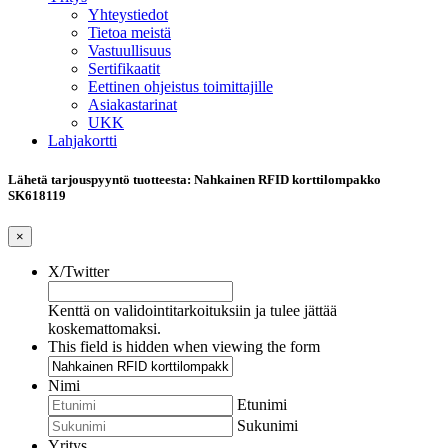
Yhteystiedot
Tietoa meistä
Vastuullisuus
Sertifikaatit
Eettinen ohjeistus toimittajille
Asiakastarinat
UKK
Lahjakortti
Lähetä tarjouspyyntö tuotteesta: Nahkainen RFID korttilompakko
SK618119
×
X/Twitter
Kenttä on validointitarkoituksiin ja tulee jättää
koskemattomaksi.
This field is hidden when viewing the form
Nimi
Etunimi
Sukunimi
Yritys