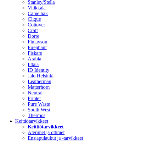
Stanley/Stella
Vilikkala
Camelbak
Clique
Cottover
Craft
Dorre
Finlayson
Firephant
Fiskars
Arabia
Iittala
ID Identity
Jalo Helsinki
Leatherman
Matterhorn
Neutral
Printer
Pure Waste
South West
Thermos
Keittiötarvikkeet
Keittiötarvikkeet
Aterimet ja ottimet
Ensiapulaukut ja -tarvikkeet