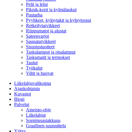
Pelit ja lelut
Piknik-korit ja kylmälaukut
Puutarha
Pyyhkeet, kylpytakit ja kylpytossut
Retkeilytarvikkeet
Riippumatot ja alustat
Sateenvarjot
Saunatarvikkeet
Sisustustuotteet
Taskulamput ja otsalamput
Taskumatit ja termokset
Taulut
Työkalut
Viltit ja huovat
Liikelahjavalikoima
Ajankohtaista
Kuvastot
Blogi
Palvelut
Aineisto-ohje
Liikelahjat
Sopimusasiakkuus
Graafinen suunnittelu
Yritys