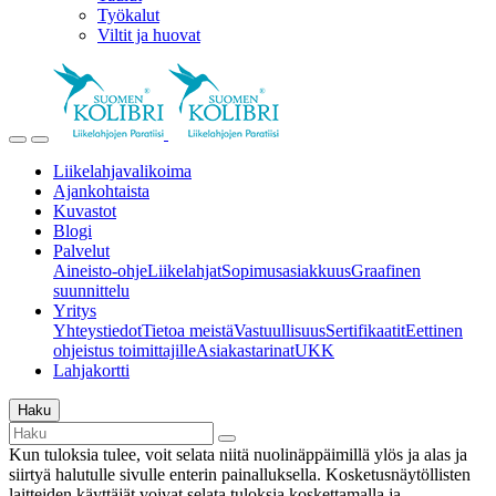
Työkalut
Viltit ja huovat
Liikelahjavalikoima
Ajankohtaista
Kuvastot
Blogi
Palvelut
Aineisto-ohje
Liikelahjat
Sopimusasiakkuus
Graafinen
suunnittelu
Yritys
Yhteystiedot
Tietoa meistä
Vastuullisuus
Sertifikaatit
Eettinen
ohjeistus toimittajille
Asiakastarinat
UKK
Lahjakortti
Haku
Kun tuloksia tulee, voit selata niitä nuolinäppäimillä ylös ja alas ja
siirtyä halutulle sivulle enterin painalluksella. Kosketusnäytöllisten
laitteiden käyttäjät voivat selata tuloksia koskettamalla ja