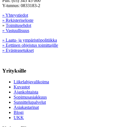
Puh. (03) 345 45 000
Y-tunnus: 0833183-2
» Yhteystiedot
» Rekisteriseloste
»
Toimitusehdot
» Vastuullisuus
» Laatu- ja ympäristöpolitiikka
» Eettinen ohjeistus toimittajille
» Evästeasetukset
Yrityksille
Liikelahjavalikoima
Kuvastot
Ajankohtaista
Sopimusasiakkuus
Sunnittelupalvelut
Asiakastarinat
Blogi
UKK