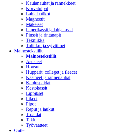
Kaulanauhat ja rannekkeet
Korvatulpat
Lahjalaatikot
Magneetit
Makeiset
Paperikassit ja lahjakassit
Pinssit ja rintanapit
Tekniikka
Tulitikut ja sytyttimet
Mainostekstiilit
Mainostekstiilit
Asusteet
Housut
Hupparit, colleget ja fleecet
Käsineet ja rannenauhat
Kauluspaidat
Kestokassit
Lippikset
Pikeet
Pipot
Reput ja laukut
T-paidat
Takit
Työvaatteet
Outlet