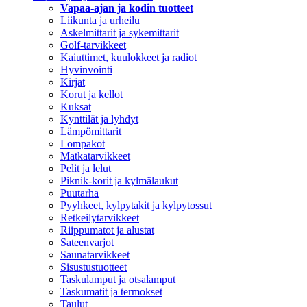
Vapaa-ajan ja kodin tuotteet
Liikunta ja urheilu
Askelmittarit ja sykemittarit
Golf-tarvikkeet
Kaiuttimet, kuulokkeet ja radiot
Hyvinvointi
Kirjat
Korut ja kellot
Kuksat
Kynttilät ja lyhdyt
Lämpömittarit
Lompakot
Matkatarvikkeet
Pelit ja lelut
Piknik-korit ja kylmälaukut
Puutarha
Pyyhkeet, kylpytakit ja kylpytossut
Retkeilytarvikkeet
Riippumatot ja alustat
Sateenvarjot
Saunatarvikkeet
Sisustustuotteet
Taskulamput ja otsalamput
Taskumatit ja termokset
Taulut