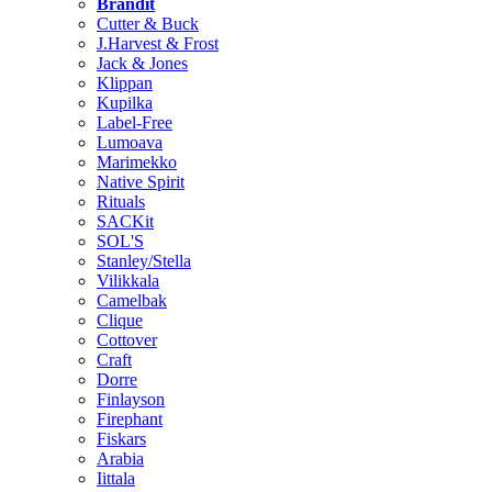
Brändit
Cutter & Buck
J.Harvest & Frost
Jack & Jones
Klippan
Kupilka
Label-Free
Lumoava
Marimekko
Native Spirit
Rituals
SACKit
SOL'S
Stanley/Stella
Vilikkala
Camelbak
Clique
Cottover
Craft
Dorre
Finlayson
Firephant
Fiskars
Arabia
Iittala