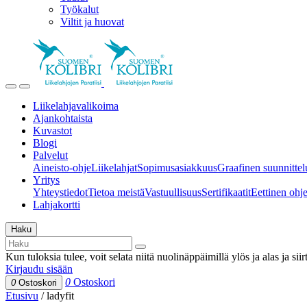
Työkalut
Viltit ja huovat
Liikelahjavalikoima
Ajankohtaista
Kuvastot
Blogi
Palvelut
Aineisto-ohje
Liikelahjat
Sopimusasiakkuus
Graafinen suunnittel
Yritys
Yhteystiedot
Tietoa meistä
Vastuullisuus
Sertifikaatit
Eettinen ohjei
Lahjakortti
Haku
Kun tuloksia tulee, voit selata niitä nuolinäppäimillä ylös ja alas ja si
Kirjaudu sisään
0
Ostoskori
0
Ostoskori
Etusivu
/
ladyfit