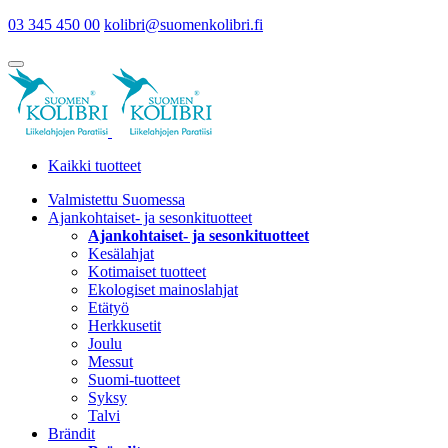
03 345 450 00
kolibri@suomenkolibri.fi
Kaikki tuotteet
Valmistettu Suomessa
Ajankohtaiset- ja sesonkituotteet
Ajankohtaiset- ja sesonkituotteet
Kesälahjat
Kotimaiset tuotteet
Ekologiset mainoslahjat
Etätyö
Herkkusetit
Joulu
Messut
Suomi-tuotteet
Syksy
Talvi
Brändit