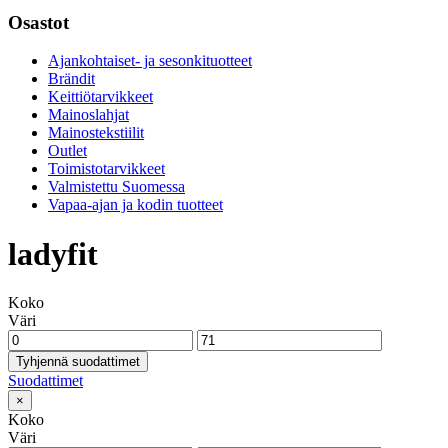
Osastot
Ajankohtaiset- ja sesonkituotteet
Brändit
Keittiötarvikkeet
Mainoslahjat
Mainostekstiilit
Outlet
Toimistotarvikkeet
Valmistettu Suomessa
Vapaa-ajan ja kodin tuotteet
ladyfit
Koko
Väri
Tyhjennä suodattimet
Suodattimet
×
Koko
Väri