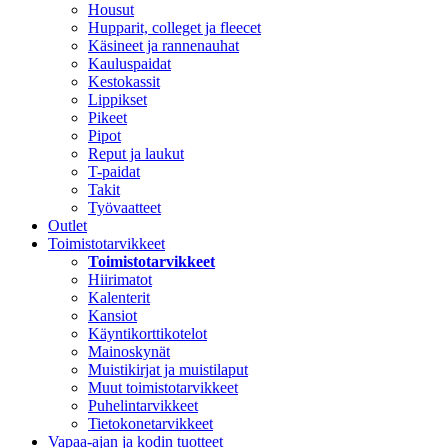
Housut
Hupparit, colleget ja fleecet
Käsineet ja rannenauhat
Kauluspaidat
Kestokassit
Lippikset
Pikeet
Pipot
Reput ja laukut
T-paidat
Takit
Työvaatteet
Outlet
Toimistotarvikkeet
Toimistotarvikkeet
Hiirimatot
Kalenterit
Kansiot
Käyntikorttikotelot
Mainoskynät
Muistikirjat ja muistilaput
Muut toimistotarvikkeet
Puhelintarvikkeet
Tietokonetarvikkeet
Vapaa-ajan ja kodin tuotteet