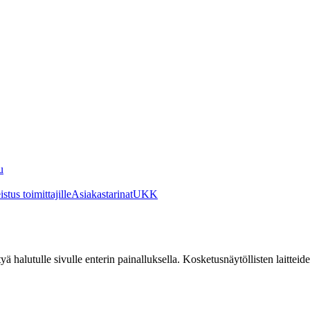
u
stus toimittajille
Asiakastarinat
UKK
irtyä halutulle sivulle enterin painalluksella. Kosketusnäytöllisten laittei