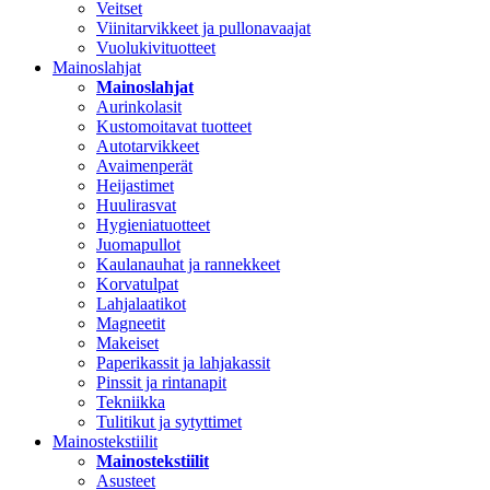
Veitset
Viinitarvikkeet ja pullonavaajat
Vuolukivituotteet
Mainoslahjat
Mainoslahjat
Aurinkolasit
Kustomoitavat tuotteet
Autotarvikkeet
Avaimenperät
Heijastimet
Huulirasvat
Hygieniatuotteet
Juomapullot
Kaulanauhat ja rannekkeet
Korvatulpat
Lahjalaatikot
Magneetit
Makeiset
Paperikassit ja lahjakassit
Pinssit ja rintanapit
Tekniikka
Tulitikut ja sytyttimet
Mainostekstiilit
Mainostekstiilit
Asusteet