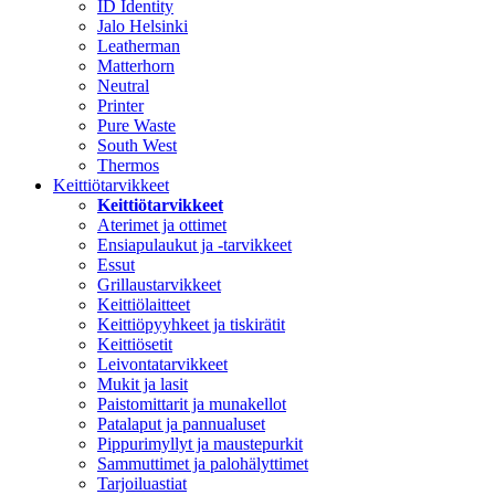
ID Identity
Jalo Helsinki
Leatherman
Matterhorn
Neutral
Printer
Pure Waste
South West
Thermos
Keittiötarvikkeet
Keittiötarvikkeet
Aterimet ja ottimet
Ensiapulaukut ja -tarvikkeet
Essut
Grillaustarvikkeet
Keittiölaitteet
Keittiöpyyhkeet ja tiskirätit
Keittiösetit
Leivontatarvikkeet
Mukit ja lasit
Paistomittarit ja munakellot
Patalaput ja pannualuset
Pippurimyllyt ja maustepurkit
Sammuttimet ja palohälyttimet
Tarjoiluastiat