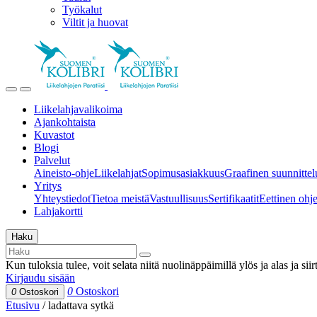
Työkalut
Viltit ja huovat
Liikelahjavalikoima
Ajankohtaista
Kuvastot
Blogi
Palvelut
Aineisto-ohje
Liikelahjat
Sopimusasiakkuus
Graafinen suunnittel
Yritys
Yhteystiedot
Tietoa meistä
Vastuullisuus
Sertifikaatit
Eettinen ohjei
Lahjakortti
Haku
Kun tuloksia tulee, voit selata niitä nuolinäppäimillä ylös ja alas ja si
Kirjaudu sisään
0
Ostoskori
0
Ostoskori
Etusivu
/
ladattava sytkä