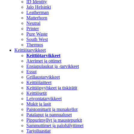
ID Identity
Jalo Helsinki
Leatherman
Matterhorn
Neutral
Printer
Pure Waste
South West
Thermos
Keittiötarvikkeet
Keittiötarvikkeet
Aterimet ja ottimet
Ensiapulaukut ja -tarvikkeet
Essut
Grillaustarvikkeet
Keittiölaitteet
Keittiöpyyhkeet ja tiskirätit
Keittiösetit
Leivontatarvikkeet
Mukit ja lasit
Paistomittarit ja munakellot
Patalaput ja pannualuset
Pippurimyllyt ja maustepurkit
Sammuttimet ja palohälyttimet
Tarjoiluastiat