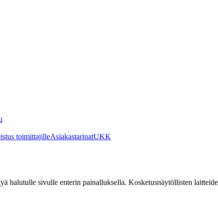
u
stus toimittajille
Asiakastarinat
UKK
irtyä halutulle sivulle enterin painalluksella. Kosketusnäytöllisten laittei