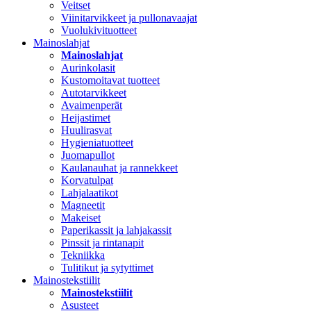
Veitset
Viinitarvikkeet ja pullonavaajat
Vuolukivituotteet
Mainoslahjat
Mainoslahjat
Aurinkolasit
Kustomoitavat tuotteet
Autotarvikkeet
Avaimenperät
Heijastimet
Huulirasvat
Hygieniatuotteet
Juomapullot
Kaulanauhat ja rannekkeet
Korvatulpat
Lahjalaatikot
Magneetit
Makeiset
Paperikassit ja lahjakassit
Pinssit ja rintanapit
Tekniikka
Tulitikut ja sytyttimet
Mainostekstiilit
Mainostekstiilit
Asusteet