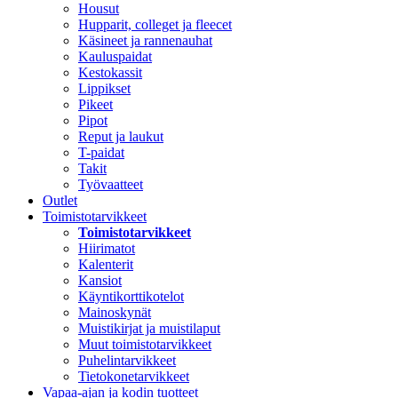
Housut
Hupparit, colleget ja fleecet
Käsineet ja rannenauhat
Kauluspaidat
Kestokassit
Lippikset
Pikeet
Pipot
Reput ja laukut
T-paidat
Takit
Työvaatteet
Outlet
Toimistotarvikkeet
Toimistotarvikkeet
Hiirimatot
Kalenterit
Kansiot
Käyntikorttikotelot
Mainoskynät
Muistikirjat ja muistilaput
Muut toimistotarvikkeet
Puhelintarvikkeet
Tietokonetarvikkeet
Vapaa-ajan ja kodin tuotteet