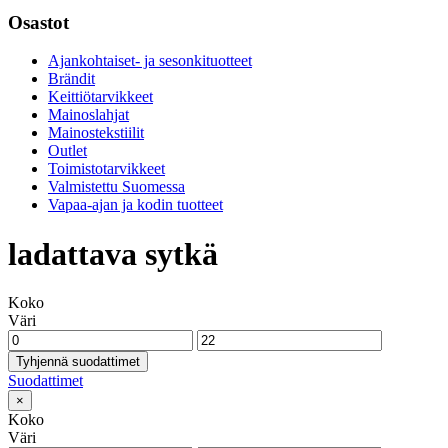
Osastot
Ajankohtaiset- ja sesonkituotteet
Brändit
Keittiötarvikkeet
Mainoslahjat
Mainostekstiilit
Outlet
Toimistotarvikkeet
Valmistettu Suomessa
Vapaa-ajan ja kodin tuotteet
ladattava sytkä
Koko
Väri
Tyhjennä suodattimet
Suodattimet
×
Koko
Väri