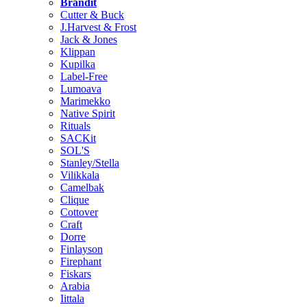
Brändit
Cutter & Buck
J.Harvest & Frost
Jack & Jones
Klippan
Kupilka
Label-Free
Lumoava
Marimekko
Native Spirit
Rituals
SACKit
SOL'S
Stanley/Stella
Vilikkala
Camelbak
Clique
Cottover
Craft
Dorre
Finlayson
Firephant
Fiskars
Arabia
Iittala