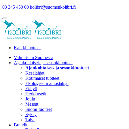
03 345 450 00
kolibri@suomenkolibri.fi
Kaikki tuotteet
Valmistettu Suomessa
Ajankohtaiset- ja sesonkituotteet
Ajankohtaiset- ja sesonkituotteet
Kesälahjat
Kotimaiset tuotteet
Ekologiset mainoslahjat
Etätyö
Herkkusetit
Joulu
Messut
Suomi-tuotteet
Syksy
Talvi
Brändit