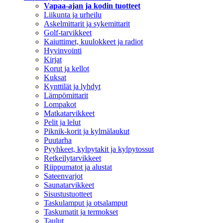
Vapaa-ajan ja kodin tuotteet
Liikunta ja urheilu
Askelmittarit ja sykemittarit
Golf-tarvikkeet
Kaiuttimet, kuulokkeet ja radiot
Hyvinvointi
Kirjat
Korut ja kellot
Kuksat
Kynttilät ja lyhdyt
Lämpömittarit
Lompakot
Matkatarvikkeet
Pelit ja lelut
Piknik-korit ja kylmälaukut
Puutarha
Pyyhkeet, kylpytakit ja kylpytossut
Retkeilytarvikkeet
Riippumatot ja alustat
Sateenvarjot
Saunatarvikkeet
Sisustustuotteet
Taskulamput ja otsalamput
Taskumatit ja termokset
Taulut