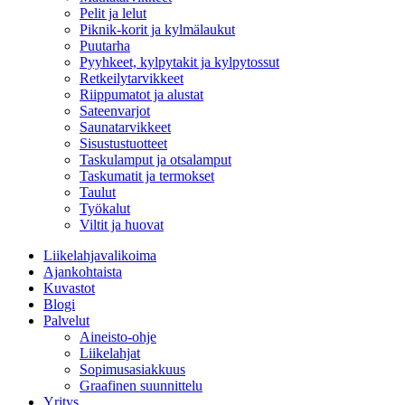
Pelit ja lelut
Piknik-korit ja kylmälaukut
Puutarha
Pyyhkeet, kylpytakit ja kylpytossut
Retkeilytarvikkeet
Riippumatot ja alustat
Sateenvarjot
Saunatarvikkeet
Sisustustuotteet
Taskulamput ja otsalamput
Taskumatit ja termokset
Taulut
Työkalut
Viltit ja huovat
Liikelahjavalikoima
Ajankohtaista
Kuvastot
Blogi
Palvelut
Aineisto-ohje
Liikelahjat
Sopimusasiakkuus
Graafinen suunnittelu
Yritys