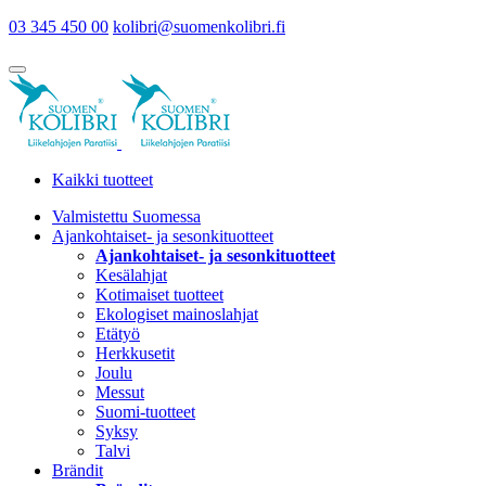
03 345 450 00
kolibri@suomenkolibri.fi
Kaikki tuotteet
Valmistettu Suomessa
Ajankohtaiset- ja sesonkituotteet
Ajankohtaiset- ja sesonkituotteet
Kesälahjat
Kotimaiset tuotteet
Ekologiset mainoslahjat
Etätyö
Herkkusetit
Joulu
Messut
Suomi-tuotteet
Syksy
Talvi
Brändit