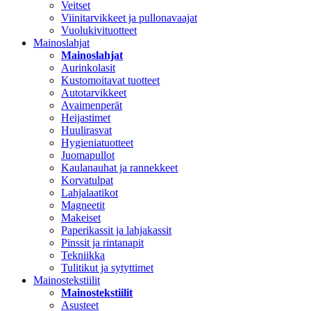
Veitset
Viinitarvikkeet ja pullonavaajat
Vuolukivituotteet
Mainoslahjat
Mainoslahjat
Aurinkolasit
Kustomoitavat tuotteet
Autotarvikkeet
Avaimenperät
Heijastimet
Huulirasvat
Hygieniatuotteet
Juomapullot
Kaulanauhat ja rannekkeet
Korvatulpat
Lahjalaatikot
Magneetit
Makeiset
Paperikassit ja lahjakassit
Pinssit ja rintanapit
Tekniikka
Tulitikut ja sytyttimet
Mainostekstiilit
Mainostekstiilit
Asusteet