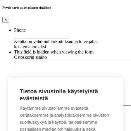
Pyydä tarjous ostoskorin sisällöstä
×
Phone
Kenttä on validointitarkoituksiin ja tulee jättää
koskemattomaksi.
This field is hidden when viewing the form
Ostoskorin sisältö
Tietoa sivustolla käytetyistä
evästeistä
Käytämme sivustollamme evästeitä
Nimi
*
Etunimi
kerätäksemme ja analysoidaksemme sivuston
Sukunimi
suorituskykyä ja käyttöä, tarjotaksemme
Yritys
sosiaalisen median ominaisuuksia sekä