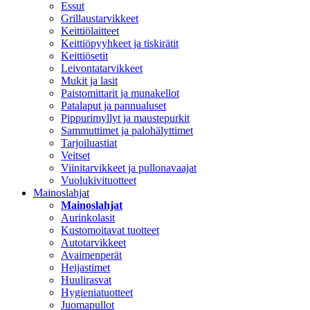
Essut
Grillaustarvikkeet
Keittiölaitteet
Keittiöpyyhkeet ja tiskirätit
Keittiösetit
Leivontatarvikkeet
Mukit ja lasit
Paistomittarit ja munakellot
Patalaput ja pannualuset
Pippurimyllyt ja maustepurkit
Sammuttimet ja palohälyttimet
Tarjoiluastiat
Veitset
Viinitarvikkeet ja pullonavaajat
Vuolukivituotteet
Mainoslahjat
Mainoslahjat
Aurinkolasit
Kustomoitavat tuotteet
Autotarvikkeet
Avaimenperät
Heijastimet
Huulirasvat
Hygieniatuotteet
Juomapullot