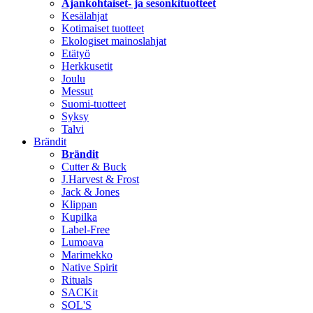
Ajankohtaiset- ja sesonkituotteet
Kesälahjat
Kotimaiset tuotteet
Ekologiset mainoslahjat
Etätyö
Herkkusetit
Joulu
Messut
Suomi-tuotteet
Syksy
Talvi
Brändit
Brändit
Cutter & Buck
J.Harvest & Frost
Jack & Jones
Klippan
Kupilka
Label-Free
Lumoava
Marimekko
Native Spirit
Rituals
SACKit
SOL'S