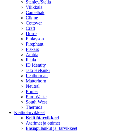
Stanley/Stella
Vilikkala
Camelbak
Clique
Cottover
Craft
Dorre
Finlayson
Firephant
Fiskars
Arabia
Iittala
ID Identity
Jalo Helsinki
Leatherman
Matterhorn
Neutral
Printer
Pure Waste
South West
Thermos
Keittiötarvikkeet
Keittiötarvikkeet
Aterimet ja ottimet
Ensiapulaukut ja -tarvikkeet