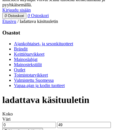
pyyhkäisemällä.
Kirjaudu sisään
0
Ostoskori
0
Ostoskori
Etusivu
/
ladattava käsituuletin
Osastot
Ajankohtaiset- ja sesonkituotteet
Brändit
Keittiötarvikkeet
Mainoslahjat
Mainostekstiilit
Outlet
Toimistotarvikkeet
Valmistettu Suomessa
Vapaa-ajan ja kodin tuotteet
ladattava käsituuletin
Koko
Väri