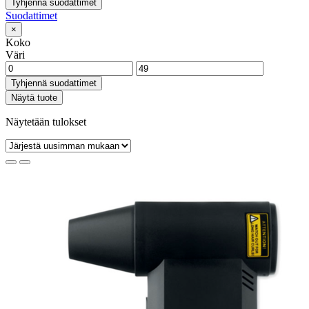
Tyhjennä suodattimet
Suodattimet
×
Koko
Väri
Tyhjennä suodattimet
Näytä tuote
Näytetään tulokset