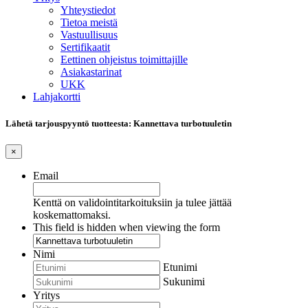
Yhteystiedot
Tietoa meistä
Vastuullisuus
Sertifikaatit
Eettinen ohjeistus toimittajille
Asiakastarinat
UKK
Lahjakortti
Lähetä tarjouspyyntö tuotteesta: Kannettava turbotuuletin
×
Email
Kenttä on validointitarkoituksiin ja tulee jättää
koskemattomaksi.
This field is hidden when viewing the form
Nimi
Etunimi
Sukunimi
Yritys