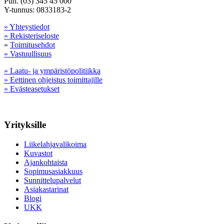
Puh. (03) 345 45 000
Y-tunnus: 0833183-2
» Yhteystiedot
» Rekisteriseloste
»
Toimitusehdot
» Vastuullisuus
» Laatu- ja ympäristöpolitiikka
» Eettinen ohjeistus toimittajille
» Evästeasetukset
Yrityksille
Liikelahjavalikoima
Kuvastot
Ajankohtaista
Sopimusasiakkuus
Sunnittelupalvelut
Asiakastarinat
Blogi
UKK