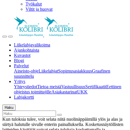
Työkalut
Viltit ja huovat
Liikelahjavalikoima
Ajankohtaista
Kuvastot
Blogi
Palvelut
Aineisto-ohje
Liikelahjat
Sopimusasiakkuus
Graafinen
suunnittelu
Yritys
Yhteystiedot
Tietoa meistä
Vastuullisuus
Sertifikaatit
Eettinen
ohjeistus toimittajille
Asiakastarinat
UKK
Lahjakortti
Haku
Kun tuloksia tulee, voit selata niitä nuolinäppäimillä ylös ja alas ja
siirtyä halutulle sivulle enterin painalluksella. Kosketusnäytöllisten
laitteiden käyttäjät voivat selata tuloksia koskettamalla ja