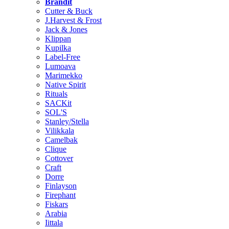
Brändit
Cutter & Buck
J.Harvest & Frost
Jack & Jones
Klippan
Kupilka
Label-Free
Lumoava
Marimekko
Native Spirit
Rituals
SACKit
SOL'S
Stanley/Stella
Vilikkala
Camelbak
Clique
Cottover
Craft
Dorre
Finlayson
Firephant
Fiskars
Arabia
Iittala