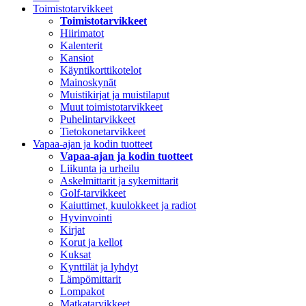
Toimistotarvikkeet
Toimistotarvikkeet
Hiirimatot
Kalenterit
Kansiot
Käyntikorttikotelot
Mainoskynät
Muistikirjat ja muistilaput
Muut toimistotarvikkeet
Puhelintarvikkeet
Tietokonetarvikkeet
Vapaa-ajan ja kodin tuotteet
Vapaa-ajan ja kodin tuotteet
Liikunta ja urheilu
Askelmittarit ja sykemittarit
Golf-tarvikkeet
Kaiuttimet, kuulokkeet ja radiot
Hyvinvointi
Kirjat
Korut ja kellot
Kuksat
Kynttilät ja lyhdyt
Lämpömittarit
Lompakot
Matkatarvikkeet