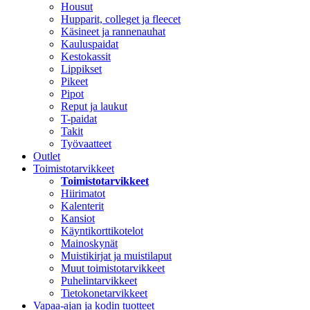
Housut
Hupparit, colleget ja fleecet
Käsineet ja rannenauhat
Kauluspaidat
Kestokassit
Lippikset
Pikeet
Pipot
Reput ja laukut
T-paidat
Takit
Työvaatteet
Outlet
Toimistotarvikkeet
Toimistotarvikkeet
Hiirimatot
Kalenterit
Kansiot
Käyntikorttikotelot
Mainoskynät
Muistikirjat ja muistilaput
Muut toimistotarvikkeet
Puhelintarvikkeet
Tietokonetarvikkeet
Vapaa-ajan ja kodin tuotteet