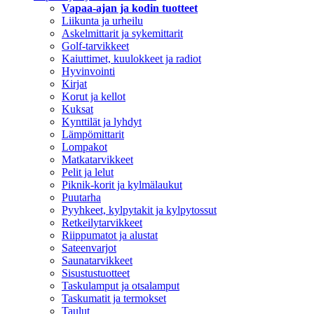
Vapaa-ajan ja kodin tuotteet
Liikunta ja urheilu
Askelmittarit ja sykemittarit
Golf-tarvikkeet
Kaiuttimet, kuulokkeet ja radiot
Hyvinvointi
Kirjat
Korut ja kellot
Kuksat
Kynttilät ja lyhdyt
Lämpömittarit
Lompakot
Matkatarvikkeet
Pelit ja lelut
Piknik-korit ja kylmälaukut
Puutarha
Pyyhkeet, kylpytakit ja kylpytossut
Retkeilytarvikkeet
Riippumatot ja alustat
Sateenvarjot
Saunatarvikkeet
Sisustustuotteet
Taskulamput ja otsalamput
Taskumatit ja termokset
Taulut