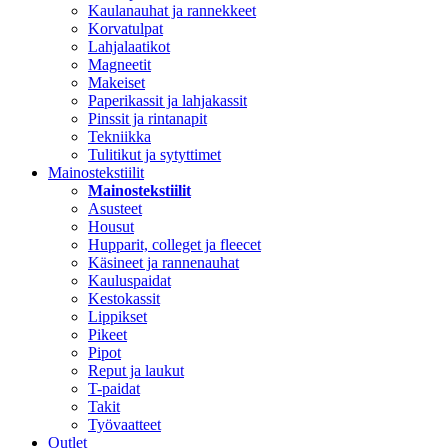
Kaulanauhat ja rannekkeet
Korvatulpat
Lahjalaatikot
Magneetit
Makeiset
Paperikassit ja lahjakassit
Pinssit ja rintanapit
Tekniikka
Tulitikut ja sytyttimet
Mainostekstiilit
Mainostekstiilit
Asusteet
Housut
Hupparit, colleget ja fleecet
Käsineet ja rannenauhat
Kauluspaidat
Kestokassit
Lippikset
Pikeet
Pipot
Reput ja laukut
T-paidat
Takit
Työvaatteet
Outlet