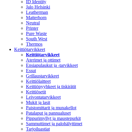
ID Identity
Jalo Helsinki
Leatherman
Matterhorn
Neutral
Printer
Pure Waste
South West
Thermos
Keittiötarvikkeet
Keittiötarvikkeet
Aterimet ja ottimet
Ensiapulaukut ja -tarvikkeet
Essut
Grillaustarvikkeet
Keittiölaitteet
Keittiöpyyhkeet ja tiskirätit
Keittiösetit
Leivontatarvikkeet
Mukit ja lasit
Paistomittarit ja munakellot
Patalaput ja pannualuset
Pippurimyllyt ja maustepurkit
Sammuttimet ja palohälyttimet
Tarjoiluastiat