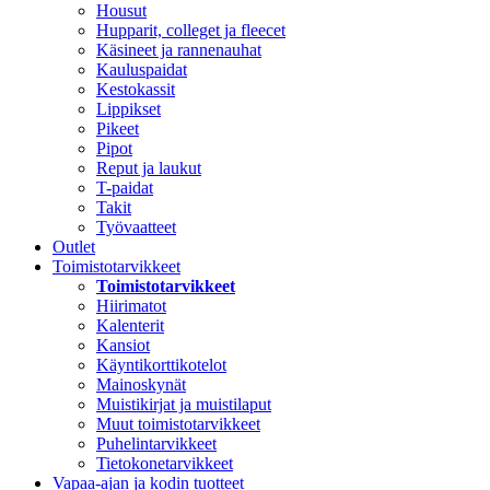
Housut
Hupparit, colleget ja fleecet
Käsineet ja rannenauhat
Kauluspaidat
Kestokassit
Lippikset
Pikeet
Pipot
Reput ja laukut
T-paidat
Takit
Työvaatteet
Outlet
Toimistotarvikkeet
Toimistotarvikkeet
Hiirimatot
Kalenterit
Kansiot
Käyntikorttikotelot
Mainoskynät
Muistikirjat ja muistilaput
Muut toimistotarvikkeet
Puhelintarvikkeet
Tietokonetarvikkeet
Vapaa-ajan ja kodin tuotteet