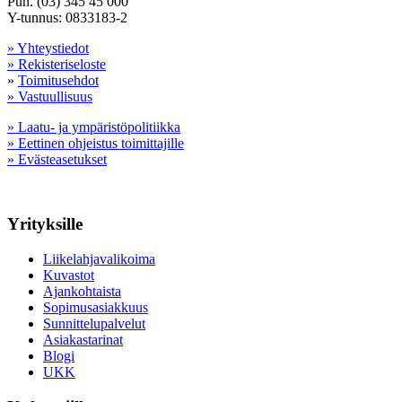
Puh. (03) 345 45 000
Y-tunnus: 0833183-2
» Yhteystiedot
» Rekisteriseloste
»
Toimitusehdot
» Vastuullisuus
» Laatu- ja ympäristöpolitiikka
» Eettinen ohjeistus toimittajille
» Evästeasetukset
Yrityksille
Liikelahjavalikoima
Kuvastot
Ajankohtaista
Sopimusasiakkuus
Sunnittelupalvelut
Asiakastarinat
Blogi
UKK