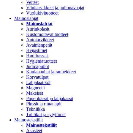
Veitset
Viinitarvikkeet ja pullonavaajat
Vuolukivituotteet
Mainoslahjat
Mainoslahjat
Aurinkolasit
Kustomoitavat tuotteet
Autotarvikkeet
Avaimenperät
Heijastimet
Huulirasvat
Hygieniatuotteet
Juomapullot
Kaulanauhat ja rannekkeet
Korvatulpat
Lahjalaatikot
Magneetit
Makeiset
Paperikassit ja lahjakassit
Pinssit ja rintanapit
Tekniikka
Tulitikut ja sytyttimet
Mainostekstiilit
Mainostekstiilit
Asusteet