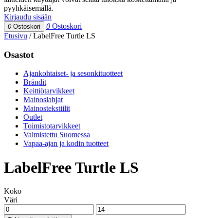
pyyhkäisemällä.
Kirjaudu sisään
0
Ostoskori
0
Ostoskori
Etusivu
/
LabelFree Turtle LS
Osastot
Ajankohtaiset- ja sesonkituotteet
Brändit
Keittiötarvikkeet
Mainoslahjat
Mainostekstiilit
Outlet
Toimistotarvikkeet
Valmistettu Suomessa
Vapaa-ajan ja kodin tuotteet
LabelFree Turtle LS
Koko
Väri