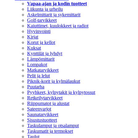
Vapaa-ajan ja kodin tuotteet
Liikunta ja urheilu
Askelmittarit ja sykemittarit
Golf-tarvikkeet
Kaiuttimet, kuulokkeet ja radiot
Hyvinvointi
Kirjat
Korut ja kellot
Kuksat
Kynttilät ja lyhdyt
Lämpömittarit
Lompakot
Matkatarvikkeet
Pelit ja lelut
Piknik-korit ja kylmälaukut
Puutarha
Pyyhkeet, kylpytakit ja kylpytossut
Retkeilytarvikkeet
Riippumatot ja alustat
Sateenvarjot
Saunatarvikkeet
Sisustustuotteet
Taskulamput ja otsalamput
Taskumatit ja termokset
Taulut