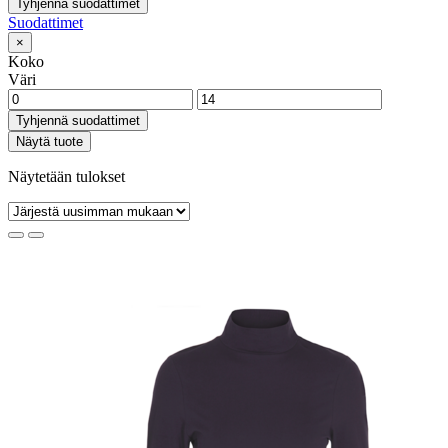
Tyhjennä suodattimet
Suodattimet
×
Koko
Väri
Tyhjennä suodattimet
Näytä tuote
Näytetään tulokset