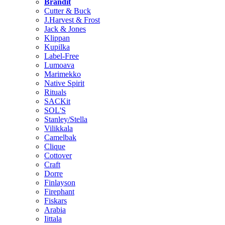
Brändit
Cutter & Buck
J.Harvest & Frost
Jack & Jones
Klippan
Kupilka
Label-Free
Lumoava
Marimekko
Native Spirit
Rituals
SACKit
SOL'S
Stanley/Stella
Vilikkala
Camelbak
Clique
Cottover
Craft
Dorre
Finlayson
Firephant
Fiskars
Arabia
Iittala