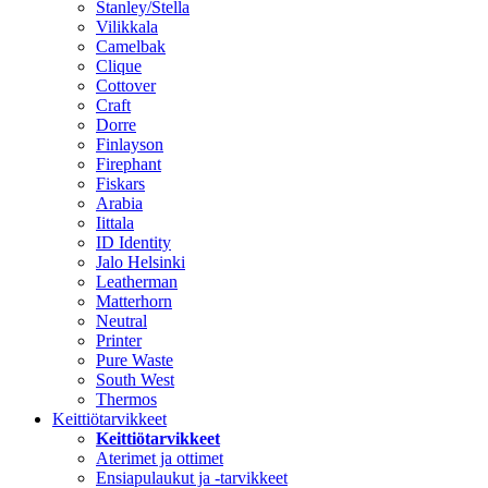
Stanley/Stella
Vilikkala
Camelbak
Clique
Cottover
Craft
Dorre
Finlayson
Firephant
Fiskars
Arabia
Iittala
ID Identity
Jalo Helsinki
Leatherman
Matterhorn
Neutral
Printer
Pure Waste
South West
Thermos
Keittiötarvikkeet
Keittiötarvikkeet
Aterimet ja ottimet
Ensiapulaukut ja -tarvikkeet