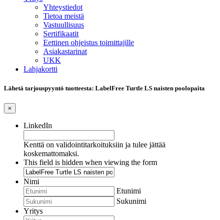
Yhteystiedot
Tietoa meistä
Vastuullisuus
Sertifikaatit
Eettinen ohjeistus toimittajille
Asiakastarinat
UKK
Lahjakortti
Lähetä tarjouspyyntö tuotteesta: LabelFree Turtle LS naisten poolopaita
×
LinkedIn
Kenttä on validointitarkoituksiin ja tulee jättää
koskemattomaksi.
This field is hidden when viewing the form
Nimi
Etunimi
Sukunimi
Yritys