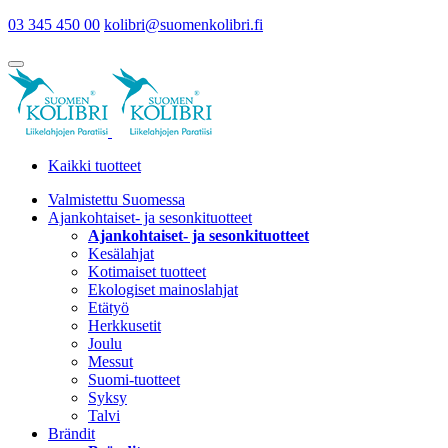
03 345 450 00
kolibri@suomenkolibri.fi
Kaikki tuotteet
Valmistettu Suomessa
Ajankohtaiset- ja sesonkituotteet
Ajankohtaiset- ja sesonkituotteet
Kesälahjat
Kotimaiset tuotteet
Ekologiset mainoslahjat
Etätyö
Herkkusetit
Joulu
Messut
Suomi-tuotteet
Syksy
Talvi
Brändit