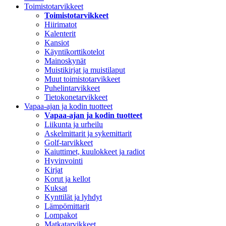
Toimistotarvikkeet
Toimistotarvikkeet
Hiirimatot
Kalenterit
Kansiot
Käyntikorttikotelot
Mainoskynät
Muistikirjat ja muistilaput
Muut toimistotarvikkeet
Puhelintarvikkeet
Tietokonetarvikkeet
Vapaa-ajan ja kodin tuotteet
Vapaa-ajan ja kodin tuotteet
Liikunta ja urheilu
Askelmittarit ja sykemittarit
Golf-tarvikkeet
Kaiuttimet, kuulokkeet ja radiot
Hyvinvointi
Kirjat
Korut ja kellot
Kuksat
Kynttilät ja lyhdyt
Lämpömittarit
Lompakot
Matkatarvikkeet