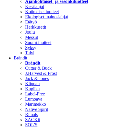
Ajankohtaiset- ja sesonkituotteet
Kesälahjat
Kotimaiset tuotteet
Ekologiset mainoslahjat
Etätyö
Herkkusetit
Joulu
Messut
Suomi-tuotteet
Syksy
Talvi
Brändit
Brändit
Cutter & Buck
J.Harvest & Frost
Jack & Jones
Klippan
Kupilka
Label-Free
Lumoava
Marimekko
Native Spirit
Rituals
SACKit
SOL'S