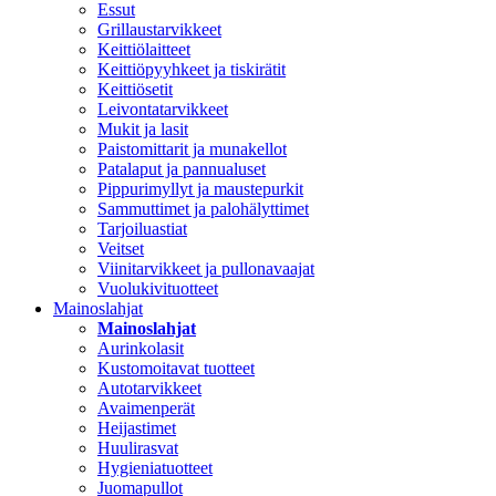
Essut
Grillaustarvikkeet
Keittiölaitteet
Keittiöpyyhkeet ja tiskirätit
Keittiösetit
Leivontatarvikkeet
Mukit ja lasit
Paistomittarit ja munakellot
Patalaput ja pannualuset
Pippurimyllyt ja maustepurkit
Sammuttimet ja palohälyttimet
Tarjoiluastiat
Veitset
Viinitarvikkeet ja pullonavaajat
Vuolukivituotteet
Mainoslahjat
Mainoslahjat
Aurinkolasit
Kustomoitavat tuotteet
Autotarvikkeet
Avaimenperät
Heijastimet
Huulirasvat
Hygieniatuotteet
Juomapullot