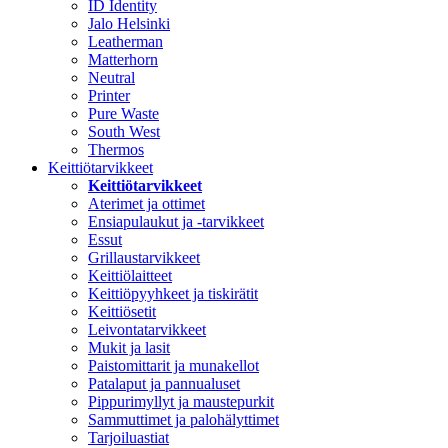
ID Identity
Jalo Helsinki
Leatherman
Matterhorn
Neutral
Printer
Pure Waste
South West
Thermos
Keittiötarvikkeet
Keittiötarvikkeet
Aterimet ja ottimet
Ensiapulaukut ja -tarvikkeet
Essut
Grillaustarvikkeet
Keittiölaitteet
Keittiöpyyhkeet ja tiskirätit
Keittiösetit
Leivontatarvikkeet
Mukit ja lasit
Paistomittarit ja munakellot
Patalaput ja pannualuset
Pippurimyllyt ja maustepurkit
Sammuttimet ja palohälyttimet
Tarjoiluastiat