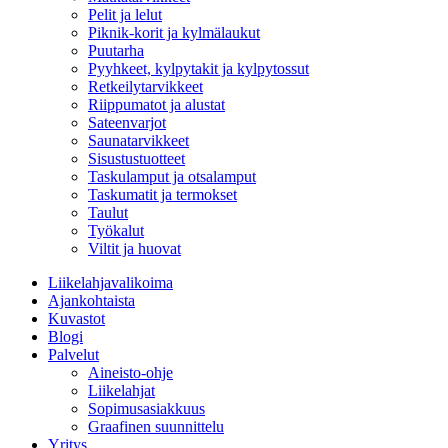
Pelit ja lelut
Piknik-korit ja kylmälaukut
Puutarha
Pyyhkeet, kylpytakit ja kylpytossut
Retkeilytarvikkeet
Riippumatot ja alustat
Sateenvarjot
Saunatarvikkeet
Sisustustuotteet
Taskulamput ja otsalamput
Taskumatit ja termokset
Taulut
Työkalut
Viltit ja huovat
Liikelahjavalikoima
Ajankohtaista
Kuvastot
Blogi
Palvelut
Aineisto-ohje
Liikelahjat
Sopimusasiakkuus
Graafinen suunnittelu
Yritys