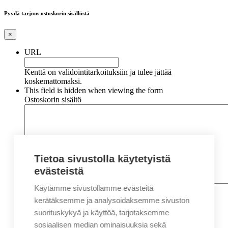
Pyydä tarjous ostoskorin sisällöstä
×
URL
Kenttä on validointitarkoituksiin ja tulee jättää
koskemattomaksi.
This field is hidden when viewing the form
Ostoskorin sisältö
Tietoa sivustolla käytetyistä
evästeistä
Käytämme sivustollamme evästeitä
Nimi
*
Etunimi
kerätäksemme ja analysoidaksemme sivuston
Sukunimi
suorituskykyä ja käyttöä, tarjotaksemme
Yritys
sosiaalisen median ominaisuuksia sekä