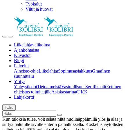
Työkalut
Viltit ja huovat
Liikelahjavalikoima
Ajankohtaista
Kuvastot
Blogi
Palvelut
Aineisto-ohje
Liikelahjat
Sopimusasiakkuus
Graafinen
suunnittelu
Yritys
Yhteystiedot
Tietoa meistä
Vastuullisuus
Sertifikaatit
Eettinen
ohjeistus toimittajille
Asiakastarinat
UKK
Lahjakortti
Haku
Kun tuloksia tulee, voit selata niitä nuolinäppäimillä ylös ja alas ja
siirtyä halutulle sivulle enterin painalluksella. Kosketusnäytöllisten
laitteiden käyttäjät voivat selata tuloksia koskettamalla ja