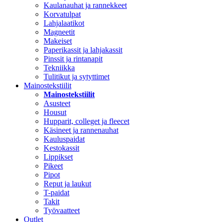
Kaulanauhat ja rannekkeet
Korvatulpat
Lahjalaatikot
Magneetit
Makeiset
Paperikassit ja lahjakassit
Pinssit ja rintanapit
Tekniikka
Tulitikut ja sytyttimet
Mainostekstiilit
Mainostekstiilit
Asusteet
Housut
Hupparit, colleget ja fleecet
Käsineet ja rannenauhat
Kauluspaidat
Kestokassit
Lippikset
Pikeet
Pipot
Reput ja laukut
T-paidat
Takit
Työvaatteet
Outlet