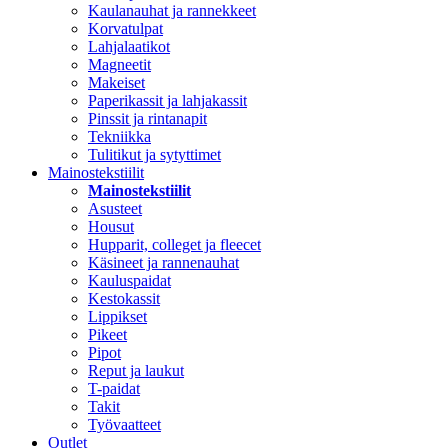
Kaulanauhat ja rannekkeet
Korvatulpat
Lahjalaatikot
Magneetit
Makeiset
Paperikassit ja lahjakassit
Pinssit ja rintanapit
Tekniikka
Tulitikut ja sytyttimet
Mainostekstiilit
Mainostekstiilit
Asusteet
Housut
Hupparit, colleget ja fleecet
Käsineet ja rannenauhat
Kauluspaidat
Kestokassit
Lippikset
Pikeet
Pipot
Reput ja laukut
T-paidat
Takit
Työvaatteet
Outlet