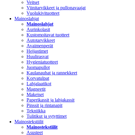
Veitset
Viinitarvikkeet ja pullonavaajat
Vuolukivituotteet
Mainoslahjat
Mainoslahjat
Aurinkolasit
Kustomoitavat tuotteet
Autotarvikkeet
Avaimenperät
Heijastimet
Huulirasvat
Hygieniatuotteet
Juomapullot
Kaulanauhat ja rannekkeet
Korvatulpat
Lahjalaatikot
Magneetit
Makeiset
Paperikassit ja lahjakassit
Pinssit ja rintanapit
Tekniikka
Tulitikut ja sytyttimet
Mainostekstiilit
Mainostekstiilit
Asusteet