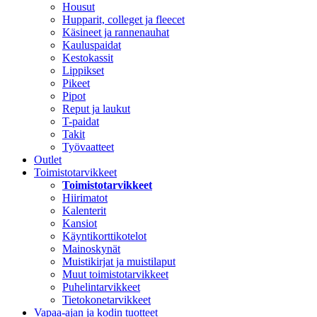
Housut
Hupparit, colleget ja fleecet
Käsineet ja rannenauhat
Kauluspaidat
Kestokassit
Lippikset
Pikeet
Pipot
Reput ja laukut
T-paidat
Takit
Työvaatteet
Outlet
Toimistotarvikkeet
Toimistotarvikkeet
Hiirimatot
Kalenterit
Kansiot
Käyntikorttikotelot
Mainoskynät
Muistikirjat ja muistilaput
Muut toimistotarvikkeet
Puhelintarvikkeet
Tietokonetarvikkeet
Vapaa-ajan ja kodin tuotteet