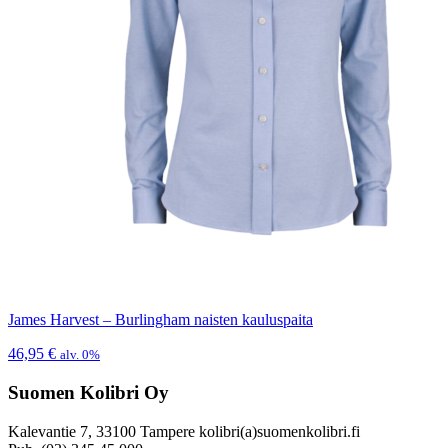
James Harvest – Burlingham naisten kauluspaita
46,95
€
alv. 0%
Suomen Kolibri Oy
Kalevantie 7, 33100 Tampere kolibri(a)suomenkolibri.fi