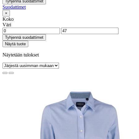
Tyhjennä suodattimet
Suodattimet
×
Koko
Väri
Tyhjennä suodattimet
Näytä tuote
Näytetään tulokset