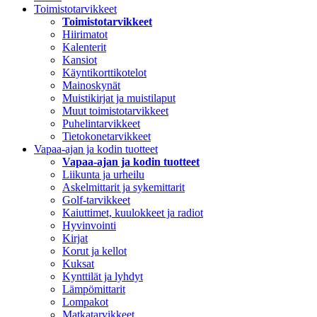
Toimistotarvikkeet
Toimistotarvikkeet
Hiirimatot
Kalenterit
Kansiot
Käyntikorttikotelot
Mainoskynät
Muistikirjat ja muistilaput
Muut toimistotarvikkeet
Puhelintarvikkeet
Tietokonetarvikkeet
Vapaa-ajan ja kodin tuotteet
Vapaa-ajan ja kodin tuotteet
Liikunta ja urheilu
Askelmittarit ja sykemittarit
Golf-tarvikkeet
Kaiuttimet, kuulokkeet ja radiot
Hyvinvointi
Kirjat
Korut ja kellot
Kuksat
Kynttilät ja lyhdyt
Lämpömittarit
Lompakot
Matkatarvikkeet