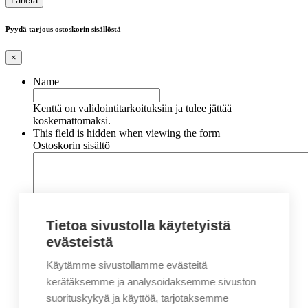
Pyydä tarjous ostoskorin sisällöstä
×
Name
Kenttä on validointitarkoituksiin ja tulee jättää
koskemattomaksi.
This field is hidden when viewing the form
Ostoskorin sisältö
Tietoa sivustolla käytetyistä
evästeistä
Käytämme sivustollamme evästeitä
Nimi
*
Etunimi
kerätäksemme ja analysoidaksemme sivuston
Sukunimi
suorituskykyä ja käyttöä, tarjotaksemme