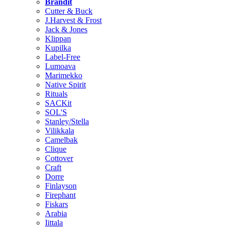
Brändit
Cutter & Buck
J.Harvest & Frost
Jack & Jones
Klippan
Kupilka
Label-Free
Lumoava
Marimekko
Native Spirit
Rituals
SACKit
SOL'S
Stanley/Stella
Vilikkala
Camelbak
Clique
Cottover
Craft
Dorre
Finlayson
Firephant
Fiskars
Arabia
Iittala