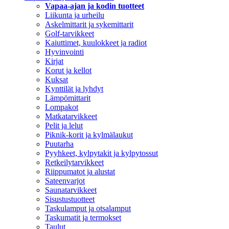
Vapaa-ajan ja kodin tuotteet
Liikunta ja urheilu
Askelmittarit ja sykemittarit
Golf-tarvikkeet
Kaiuttimet, kuulokkeet ja radiot
Hyvinvointi
Kirjat
Korut ja kellot
Kuksat
Kynttilät ja lyhdyt
Lämpömittarit
Lompakot
Matkatarvikkeet
Pelit ja lelut
Piknik-korit ja kylmälaukut
Puutarha
Pyyhkeet, kylpytakit ja kylpytossut
Retkeilytarvikkeet
Riippumatot ja alustat
Sateenvarjot
Saunatarvikkeet
Sisustustuotteet
Taskulamput ja otsalamput
Taskumatit ja termokset
Taulut