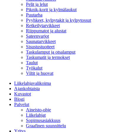
Pelit ja lelut
Piknik-korit ja kylmälaukut
Puutarha
Pyyhkeet, kylpytakit ja kylpytossut
Retkeilytarvikkeet
Riippumatot ja alustat
Sateenvarjot
Saunatarvikkeet
Sisustustuotteet
Taskulamput ja otsalamput
Taskumatit ja termokset
Taulut
Työkalut
Viltit ja huovat
Liikelahjavalikoima
Ajankohtaista
Kuvastot
Blogi
Palvelut
Aineisto-ohje
Liikelahjat
Sopimusasiakkuus
Graafinen suunnittelu
Yritys