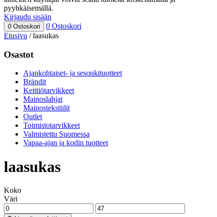
pyyhkäisemällä.
Kirjaudu sisään
0
Ostoskori
0
Ostoskori
Etusivu
/
laasukas
Osastot
Ajankohtaiset- ja sesonkituotteet
Brändit
Keittiötarvikkeet
Mainoslahjat
Mainostekstiilit
Outlet
Toimistotarvikkeet
Valmistettu Suomessa
Vapaa-ajan ja kodin tuotteet
laasukas
Koko
Väri