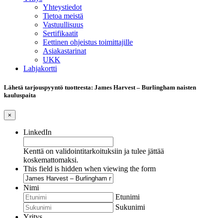
Yhteystiedot
Tietoa meistä
Vastuullisuus
Sertifikaatit
Eettinen ohjeistus toimittajille
Asiakastarinat
UKK
Lahjakortti
Lähetä tarjouspyyntö tuotteesta: James Harvest – Burlingham naisten
kauluspaita
×
LinkedIn
Kenttä on validointitarkoituksiin ja tulee jättää
koskemattomaksi.
This field is hidden when viewing the form
Nimi
Etunimi
Sukunimi
Yritys