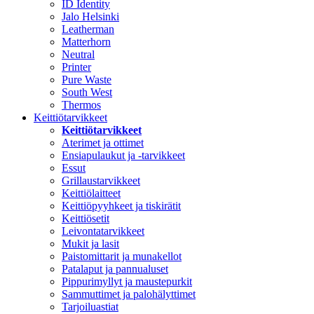
ID Identity
Jalo Helsinki
Leatherman
Matterhorn
Neutral
Printer
Pure Waste
South West
Thermos
Keittiötarvikkeet
Keittiötarvikkeet
Aterimet ja ottimet
Ensiapulaukut ja -tarvikkeet
Essut
Grillaustarvikkeet
Keittiölaitteet
Keittiöpyyhkeet ja tiskirätit
Keittiösetit
Leivontatarvikkeet
Mukit ja lasit
Paistomittarit ja munakellot
Patalaput ja pannualuset
Pippurimyllyt ja maustepurkit
Sammuttimet ja palohälyttimet
Tarjoiluastiat