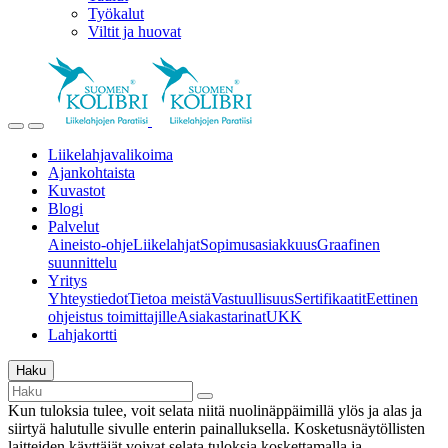
Työkalut
Viltit ja huovat
Liikelahjavalikoima
Ajankohtaista
Kuvastot
Blogi
Palvelut
Aineisto-ohje
Liikelahjat
Sopimusasiakkuus
Graafinen
suunnittelu
Yritys
Yhteystiedot
Tietoa meistä
Vastuullisuus
Sertifikaatit
Eettinen
ohjeistus toimittajille
Asiakastarinat
UKK
Lahjakortti
Haku
Kun tuloksia tulee, voit selata niitä nuolinäppäimillä ylös ja alas ja
siirtyä halutulle sivulle enterin painalluksella. Kosketusnäytöllisten
laitteiden käyttäjät voivat selata tuloksia koskettamalla ja