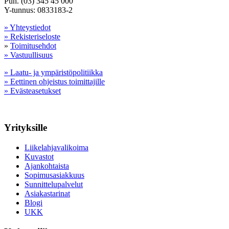
Puh. (03) 345 45 000
Y-tunnus: 0833183-2
» Yhteystiedot
» Rekisteriseloste
»
Toimitusehdot
» Vastuullisuus
» Laatu- ja ympäristöpolitiikka
» Eettinen ohjeistus toimittajille
» Evästeasetukset
Yrityksille
Liikelahjavalikoima
Kuvastot
Ajankohtaista
Sopimusasiakkuus
Sunnittelupalvelut
Asiakastarinat
Blogi
UKK