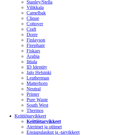
Stanley/Stella
Vilikkala
Camelbak
Clique
Cottover
Craft
Dorre
Finlayson
Firephant
Fiskars
Arabia
Iittala
ID Identity
Jalo Helsinki
Leatherman
Matterhorn
Neutral
Printer
Pure Waste
South West
Thermos
Keittiötarvikkeet
Keittiötarvikkeet
Aterimet ja ottimet
Ensiapulaukut ja -tarvikkeet