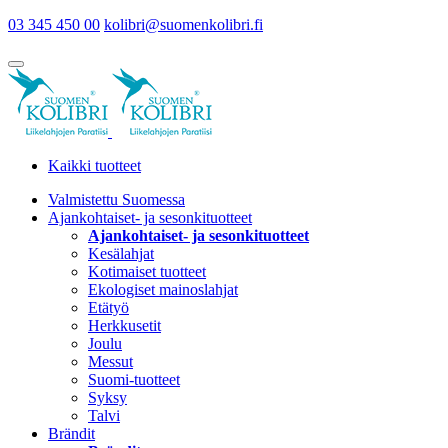
03 345 450 00
kolibri@suomenkolibri.fi
Kaikki tuotteet
Valmistettu Suomessa
Ajankohtaiset- ja sesonkituotteet
Ajankohtaiset- ja sesonkituotteet
Kesälahjat
Kotimaiset tuotteet
Ekologiset mainoslahjat
Etätyö
Herkkusetit
Joulu
Messut
Suomi-tuotteet
Syksy
Talvi
Brändit