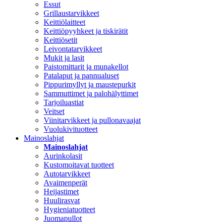
Essut
Grillaustarvikkeet
Keittiölaitteet
Keittiöpyyhkeet ja tiskirätit
Keittiösetit
Leivontatarvikkeet
Mukit ja lasit
Paistomittarit ja munakellot
Patalaput ja pannualuset
Pippurimyllyt ja maustepurkit
Sammuttimet ja palohälyttimet
Tarjoiluastiat
Veitset
Viinitarvikkeet ja pullonavaajat
Vuolukivituotteet
Mainoslahjat
Mainoslahjat
Aurinkolasit
Kustomoitavat tuotteet
Autotarvikkeet
Avaimenperät
Heijastimet
Huulirasvat
Hygieniatuotteet
Juomapullot