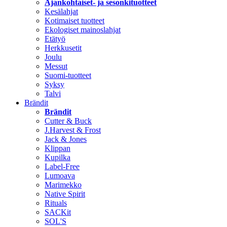
Ajankohtaiset- ja sesonkituotteet
Kesälahjat
Kotimaiset tuotteet
Ekologiset mainoslahjat
Etätyö
Herkkusetit
Joulu
Messut
Suomi-tuotteet
Syksy
Talvi
Brändit
Brändit
Cutter & Buck
J.Harvest & Frost
Jack & Jones
Klippan
Kupilka
Label-Free
Lumoava
Marimekko
Native Spirit
Rituals
SACKit
SOL'S