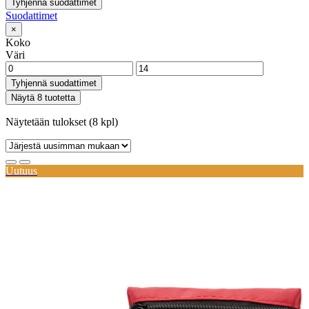
Tyhjennä suodattimet
Suodattimet
×
Koko
Väri
Tyhjennä suodattimet
Näytä 8 tuotetta
Näytetään tulokset (8 kpl)
Uutuus