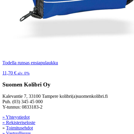
Todella runsas ensiapulaukku
11,70
€
alv. 0%
Suomen Kolibri Oy
Kalevantie 7, 33100 Tampere kolibri(a)suomenkolibri.fi
Puh. (03) 345 45 000
Y-tunnus: 0833183-2
» Yhteystiedot
» Rekisteriseloste
»
Toimitusehdot
» Vastuullisuus