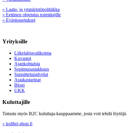
» Laatu- ja ympäristöpolitiikka
» Eettinen ohjeistus toimittajille
» Evästeasetukset
Yrityksille
Liikelahjavalikoima
Kuvastot
Ajankohtaista
Sopimusasiakkuus
Sunnittelupalvelut
Asiakastarinat
Blogi
UKK
Kuluttajille
Tutustu myös B2C kuluttaja-kauppaamme, josta voit tehdä löytöjä.
» kolibri-shop.fi