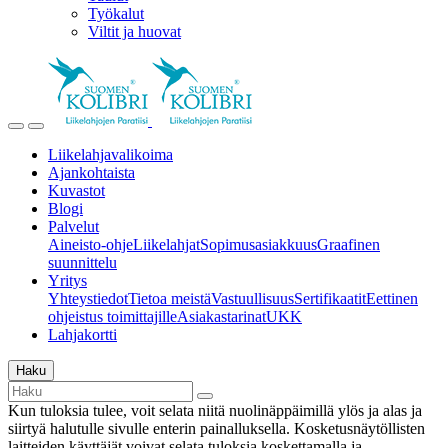
Työkalut
Viltit ja huovat
Liikelahjavalikoima
Ajankohtaista
Kuvastot
Blogi
Palvelut
Aineisto-ohje
Liikelahjat
Sopimusasiakkuus
Graafinen
suunnittelu
Yritys
Yhteystiedot
Tietoa meistä
Vastuullisuus
Sertifikaatit
Eettinen
ohjeistus toimittajille
Asiakastarinat
UKK
Lahjakortti
Haku
Kun tuloksia tulee, voit selata niitä nuolinäppäimillä ylös ja alas ja
siirtyä halutulle sivulle enterin painalluksella. Kosketusnäytöllisten
laitteiden käyttäjät voivat selata tuloksia koskettamalla ja