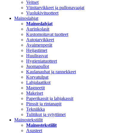
Veitset
Viinitarvikkeet ja pullonavaajat
Vuolukivituotteet
Mainoslahjat
Mainoslahjat
Aurinkolasit
Kustomoitavat tuotteet
Autotarvikkeet
Avaimenperät
Heijastimet
Huulirasvat
Hygieniatuotteet
Juomapullot
Kaulanauhat ja rannekkeet
Korvatulpat
Lahjalaatikot
Magneetit
Makeiset
Paperikassit ja lahjakassit
Pinssit ja rintanapit
Tekniikka
Tulitikut ja sytyttimet
Mainostekstiilit
Mainostekstiilit
Asusteet