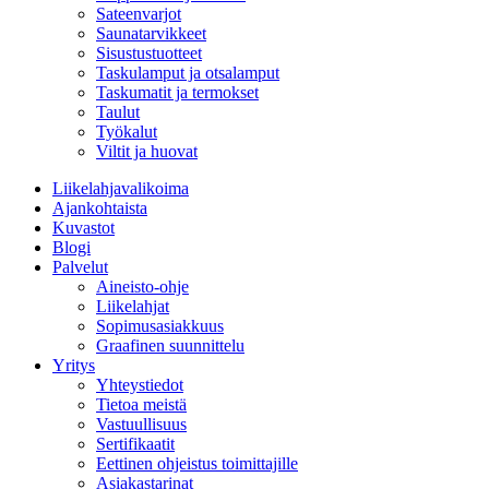
Sateenvarjot
Saunatarvikkeet
Sisustustuotteet
Taskulamput ja otsalamput
Taskumatit ja termokset
Taulut
Työkalut
Viltit ja huovat
Liikelahjavalikoima
Ajankohtaista
Kuvastot
Blogi
Palvelut
Aineisto-ohje
Liikelahjat
Sopimusasiakkuus
Graafinen suunnittelu
Yritys
Yhteystiedot
Tietoa meistä
Vastuullisuus
Sertifikaatit
Eettinen ohjeistus toimittajille
Asiakastarinat