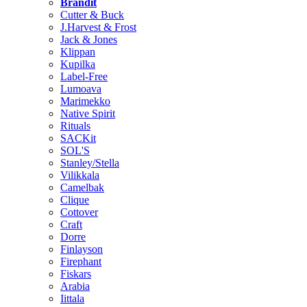
Brändit
Cutter & Buck
J.Harvest & Frost
Jack & Jones
Klippan
Kupilka
Label-Free
Lumoava
Marimekko
Native Spirit
Rituals
SACKit
SOL'S
Stanley/Stella
Vilikkala
Camelbak
Clique
Cottover
Craft
Dorre
Finlayson
Firephant
Fiskars
Arabia
Iittala