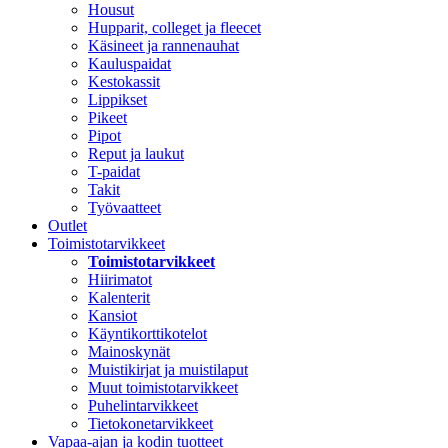
Housut
Hupparit, colleget ja fleecet
Käsineet ja rannenauhat
Kauluspaidat
Kestokassit
Lippikset
Pikeet
Pipot
Reput ja laukut
T-paidat
Takit
Työvaatteet
Outlet
Toimistotarvikkeet
Toimistotarvikkeet
Hiirimatot
Kalenterit
Kansiot
Käyntikorttikotelot
Mainoskynät
Muistikirjat ja muistilaput
Muut toimistotarvikkeet
Puhelintarvikkeet
Tietokonetarvikkeet
Vapaa-ajan ja kodin tuotteet