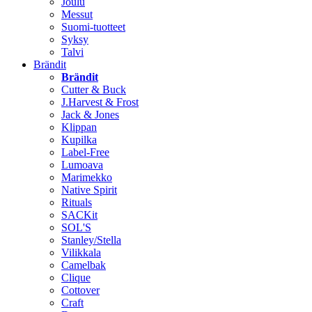
Joulu
Messut
Suomi-tuotteet
Syksy
Talvi
Brändit
Brändit
Cutter & Buck
J.Harvest & Frost
Jack & Jones
Klippan
Kupilka
Label-Free
Lumoava
Marimekko
Native Spirit
Rituals
SACKit
SOL'S
Stanley/Stella
Vilikkala
Camelbak
Clique
Cottover
Craft