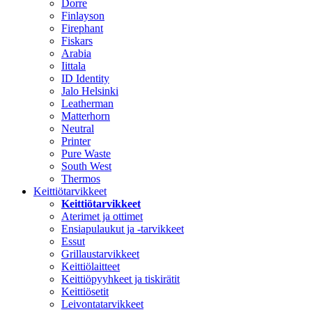
Dorre
Finlayson
Firephant
Fiskars
Arabia
Iittala
ID Identity
Jalo Helsinki
Leatherman
Matterhorn
Neutral
Printer
Pure Waste
South West
Thermos
Keittiötarvikkeet
Keittiötarvikkeet
Aterimet ja ottimet
Ensiapulaukut ja -tarvikkeet
Essut
Grillaustarvikkeet
Keittiölaitteet
Keittiöpyyhkeet ja tiskirätit
Keittiösetit
Leivontatarvikkeet