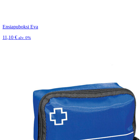
Ensiapuboksi Eva
11,10
€
alv. 0%