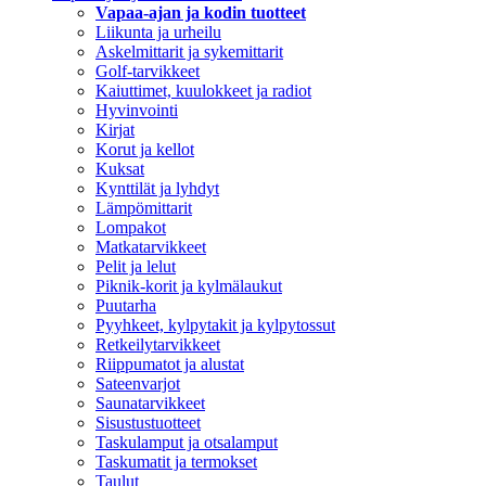
Vapaa-ajan ja kodin tuotteet
Liikunta ja urheilu
Askelmittarit ja sykemittarit
Golf-tarvikkeet
Kaiuttimet, kuulokkeet ja radiot
Hyvinvointi
Kirjat
Korut ja kellot
Kuksat
Kynttilät ja lyhdyt
Lämpömittarit
Lompakot
Matkatarvikkeet
Pelit ja lelut
Piknik-korit ja kylmälaukut
Puutarha
Pyyhkeet, kylpytakit ja kylpytossut
Retkeilytarvikkeet
Riippumatot ja alustat
Sateenvarjot
Saunatarvikkeet
Sisustustuotteet
Taskulamput ja otsalamput
Taskumatit ja termokset
Taulut