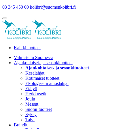
03 345 450 00
kolibri@suomenkolibri.fi
Kaikki tuotteet
Valmistettu Suomessa
Ajankohtaiset- ja sesonkituotteet
Ajankohtaiset- ja sesonkituotteet
Kesälahjat
Kotimaiset tuotteet
Ekologiset mainoslahjat
Etätyö
Herkkusetit
Joulu
Messut
Suomi-tuotteet
Syksy
Talvi
Brändit