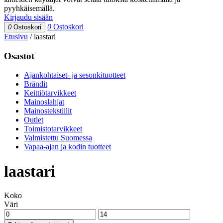
pyyhkäisemällä.
Kirjaudu sisään
0
Ostoskori
0
Ostoskori
Etusivu
/
laastari
Osastot
Ajankohtaiset- ja sesonkituotteet
Brändit
Keittiötarvikkeet
Mainoslahjat
Mainostekstiilit
Outlet
Toimistotarvikkeet
Valmistettu Suomessa
Vapaa-ajan ja kodin tuotteet
laastari
Koko
Väri