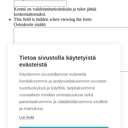
Kenttä on validointitarkoituksiin ja tulee jättää
koskemattomaksi.
This field is hidden when viewing the form
Ostoskorin sisältö
Tietoa sivustolla käytetyistä
evästeistä
Käytämme sivustollamme evästeitä
Nimi
*
Etunimi
kerätäksemme ja analysoidaksemme sivuston
Sukunimi
suorituskykyä ja käyttöä, tarjotaksemme
Yritys
sosiaalisen median ominaisuuksia sekä
parantaaksemme ja räätälöidäksemme sisältöä
Sähköposti
*
ja mainoksia.
Puhelin
*
Lue lisää
Osoitetiedot