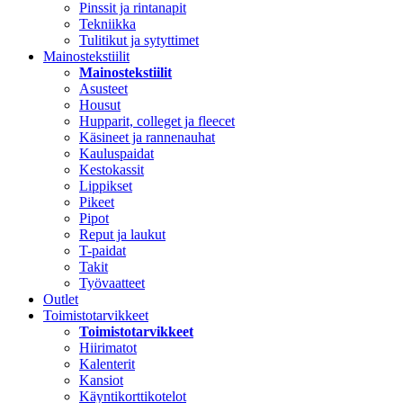
Pinssit ja rintanapit
Tekniikka
Tulitikut ja sytyttimet
Mainostekstiilit
Mainostekstiilit
Asusteet
Housut
Hupparit, colleget ja fleecet
Käsineet ja rannenauhat
Kauluspaidat
Kestokassit
Lippikset
Pikeet
Pipot
Reput ja laukut
T-paidat
Takit
Työvaatteet
Outlet
Toimistotarvikkeet
Toimistotarvikkeet
Hiirimatot
Kalenterit
Kansiot
Käyntikorttikotelot