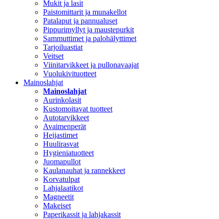
Mukit ja lasit
Paistomittarit ja munakellot
Patalaput ja pannualuset
Pippurimyllyt ja maustepurkit
Sammuttimet ja palohälyttimet
Tarjoiluastiat
Veitset
Viinitarvikkeet ja pullonavaajat
Vuolukivituotteet
Mainoslahjat
Mainoslahjat
Aurinkolasit
Kustomoitavat tuotteet
Autotarvikkeet
Avaimenperät
Heijastimet
Huulirasvat
Hygieniatuotteet
Juomapullot
Kaulanauhat ja rannekkeet
Korvatulpat
Lahjalaatikot
Magneetit
Makeiset
Paperikassit ja lahjakassit