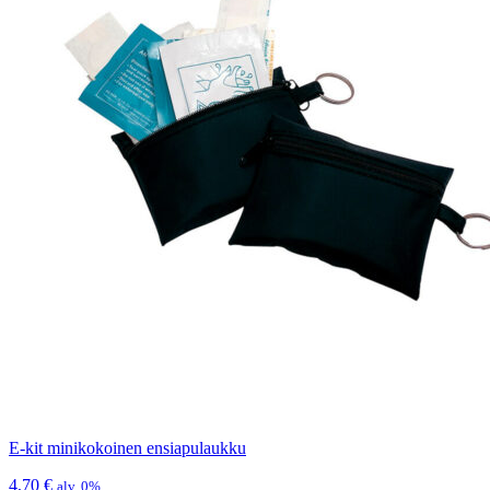
E-kit minikokoinen ensiapulaukku
4,70
€
alv. 0%