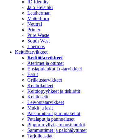
ID Identity
Jalo Helsinki
Leatherman
Matterhorn
Neutral
Printer
Pure Waste
South West
Thermos
Keittiötarvikkeet
Keittiötarvikkeet
Aterimet ja ottimet
Ensiapulaukut ja -tarvikkeet
Essut
Grillaustarvikkeet
Keittiölaitteet
Keittiöpyyhkeet ja tiskirätit
Keittiösetit
Leivontatarvikkeet
Mukit ja lasit
Paistomittarit ja munakellot
Patalaput ja pannualuset
Pippurimyllyt ja maustepurkit
Sammuttimet ja palohälyttimet
Tarjoiluastiat