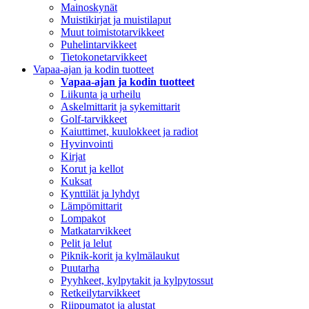
Mainoskynät
Muistikirjat ja muistilaput
Muut toimistotarvikkeet
Puhelintarvikkeet
Tietokonetarvikkeet
Vapaa-ajan ja kodin tuotteet
Vapaa-ajan ja kodin tuotteet
Liikunta ja urheilu
Askelmittarit ja sykemittarit
Golf-tarvikkeet
Kaiuttimet, kuulokkeet ja radiot
Hyvinvointi
Kirjat
Korut ja kellot
Kuksat
Kynttilät ja lyhdyt
Lämpömittarit
Lompakot
Matkatarvikkeet
Pelit ja lelut
Piknik-korit ja kylmälaukut
Puutarha
Pyyhkeet, kylpytakit ja kylpytossut
Retkeilytarvikkeet
Riippumatot ja alustat