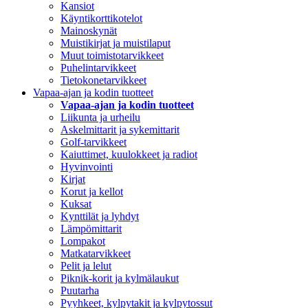
Kansiot
Käyntikorttikotelot
Mainoskynät
Muistikirjat ja muistilaput
Muut toimistotarvikkeet
Puhelintarvikkeet
Tietokonetarvikkeet
Vapaa-ajan ja kodin tuotteet
Vapaa-ajan ja kodin tuotteet
Liikunta ja urheilu
Askelmittarit ja sykemittarit
Golf-tarvikkeet
Kaiuttimet, kuulokkeet ja radiot
Hyvinvointi
Kirjat
Korut ja kellot
Kuksat
Kynttilät ja lyhdyt
Lämpömittarit
Lompakot
Matkatarvikkeet
Pelit ja lelut
Piknik-korit ja kylmälaukut
Puutarha
Pyyhkeet, kylpytakit ja kylpytossut