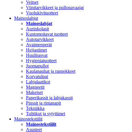
Veitset
Viinitarvikkeet ja pullonavaajat
Vuolukivituotteet
Mainoslahjat
Mainoslahjat
Aurinkolasit
Kustomoitavat tuotteet
Autotarvikkeet
Avaimenperät
Heijastimet
Huulirasvat
Hygieniatuotteet
Juomapullot
Kaulanauhat ja rannekkeet
Korvatulpat
Lahjalaatikot
Magneetit
Makeiset
Paperikassit ja lahjakassit
Pinssit ja rintanapit
Tekniikka
Tulitikut ja sytyttimet
Mainostekstiilit
Mainostekstiilit
Asusteet