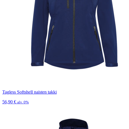
Tagless Softshell naisten takki
56,90
€
alv. 0%