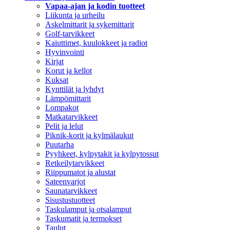
Vapaa-ajan ja kodin tuotteet
Liikunta ja urheilu
Askelmittarit ja sykemittarit
Golf-tarvikkeet
Kaiuttimet, kuulokkeet ja radiot
Hyvinvointi
Kirjat
Korut ja kellot
Kuksat
Kynttilät ja lyhdyt
Lämpömittarit
Lompakot
Matkatarvikkeet
Pelit ja lelut
Piknik-korit ja kylmälaukut
Puutarha
Pyyhkeet, kylpytakit ja kylpytossut
Retkeilytarvikkeet
Riippumatot ja alustat
Sateenvarjot
Saunatarvikkeet
Sisustustuotteet
Taskulamput ja otsalamput
Taskumatit ja termokset
Taulut