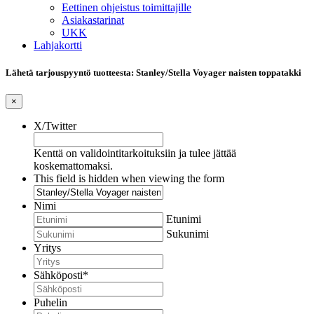
Eettinen ohjeistus toimittajille
Asiakastarinat
UKK
Lahjakortti
Lähetä tarjouspyyntö tuotteesta: Stanley/Stella Voyager naisten toppatakki
×
X/Twitter
Kenttä on validointitarkoituksiin ja tulee jättää
koskemattomaksi.
This field is hidden when viewing the form
Nimi
Etunimi
Sukunimi
Yritys
Sähköposti
*
Puhelin