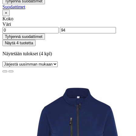
Tyhjennä suodattimet
Suodattimet
×
Koko
Väri
Tyhjennä suodattimet
Näytä 4 tuotetta
Näytetään tulokset (4 kpl)