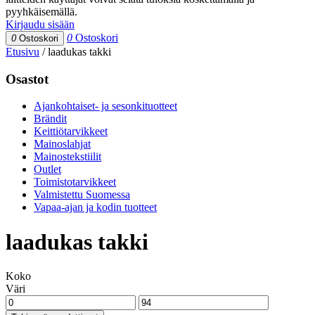
pyyhkäisemällä.
Kirjaudu sisään
0
Ostoskori
0
Ostoskori
Etusivu
/
laadukas takki
Osastot
Ajankohtaiset- ja sesonkituotteet
Brändit
Keittiötarvikkeet
Mainoslahjat
Mainostekstiilit
Outlet
Toimistotarvikkeet
Valmistettu Suomessa
Vapaa-ajan ja kodin tuotteet
laadukas takki
Koko
Väri