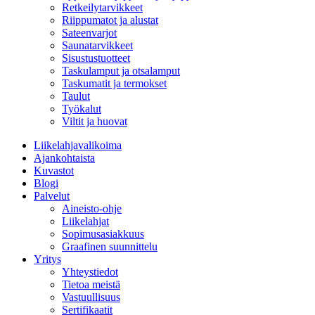
Retkeilytarvikkeet
Riippumatot ja alustat
Sateenvarjot
Saunatarvikkeet
Sisustustuotteet
Taskulamput ja otsalamput
Taskumatit ja termokset
Taulut
Työkalut
Viltit ja huovat
Liikelahjavalikoima
Ajankohtaista
Kuvastot
Blogi
Palvelut
Aineisto-ohje
Liikelahjat
Sopimusasiakkuus
Graafinen suunnittelu
Yritys
Yhteystiedot
Tietoa meistä
Vastuullisuus
Sertifikaatit