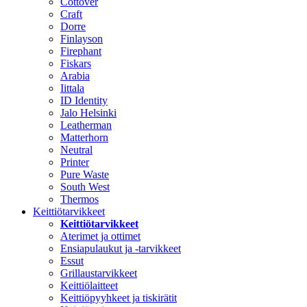
Cottover
Craft
Dorre
Finlayson
Firephant
Fiskars
Arabia
Iittala
ID Identity
Jalo Helsinki
Leatherman
Matterhorn
Neutral
Printer
Pure Waste
South West
Thermos
Keittiötarvikkeet
Keittiötarvikkeet
Aterimet ja ottimet
Ensiapulaukut ja -tarvikkeet
Essut
Grillaustarvikkeet
Keittiölaitteet
Keittiöpyyhkeet ja tiskirätit