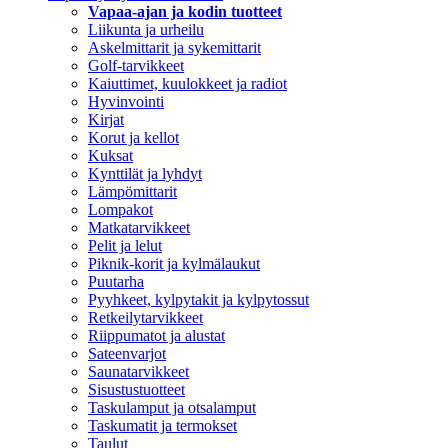
Vapaa-ajan ja kodin tuotteet
Liikunta ja urheilu
Askelmittarit ja sykemittarit
Golf-tarvikkeet
Kaiuttimet, kuulokkeet ja radiot
Hyvinvointi
Kirjat
Korut ja kellot
Kuksat
Kynttilät ja lyhdyt
Lämpömittarit
Lompakot
Matkatarvikkeet
Pelit ja lelut
Piknik-korit ja kylmälaukut
Puutarha
Pyyhkeet, kylpytakit ja kylpytossut
Retkeilytarvikkeet
Riippumatot ja alustat
Sateenvarjot
Saunatarvikkeet
Sisustustuotteet
Taskulamput ja otsalamput
Taskumatit ja termokset
Taulut