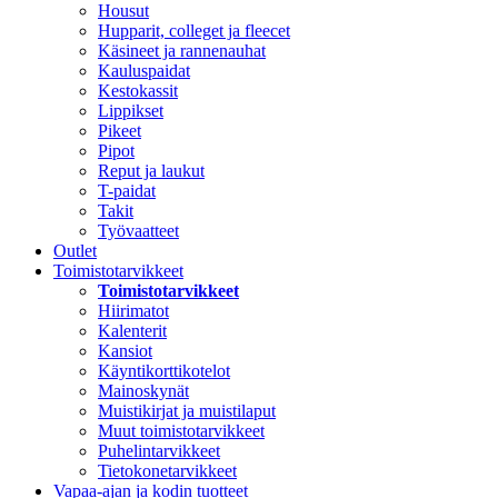
Housut
Hupparit, colleget ja fleecet
Käsineet ja rannenauhat
Kauluspaidat
Kestokassit
Lippikset
Pikeet
Pipot
Reput ja laukut
T-paidat
Takit
Työvaatteet
Outlet
Toimistotarvikkeet
Toimistotarvikkeet
Hiirimatot
Kalenterit
Kansiot
Käyntikorttikotelot
Mainoskynät
Muistikirjat ja muistilaput
Muut toimistotarvikkeet
Puhelintarvikkeet
Tietokonetarvikkeet
Vapaa-ajan ja kodin tuotteet