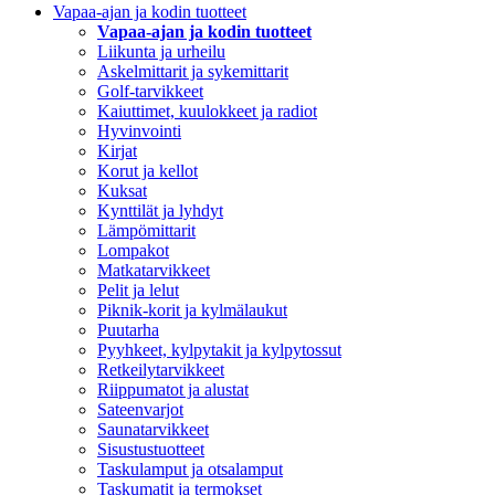
Vapaa-ajan ja kodin tuotteet
Vapaa-ajan ja kodin tuotteet
Liikunta ja urheilu
Askelmittarit ja sykemittarit
Golf-tarvikkeet
Kaiuttimet, kuulokkeet ja radiot
Hyvinvointi
Kirjat
Korut ja kellot
Kuksat
Kynttilät ja lyhdyt
Lämpömittarit
Lompakot
Matkatarvikkeet
Pelit ja lelut
Piknik-korit ja kylmälaukut
Puutarha
Pyyhkeet, kylpytakit ja kylpytossut
Retkeilytarvikkeet
Riippumatot ja alustat
Sateenvarjot
Saunatarvikkeet
Sisustustuotteet
Taskulamput ja otsalamput
Taskumatit ja termokset