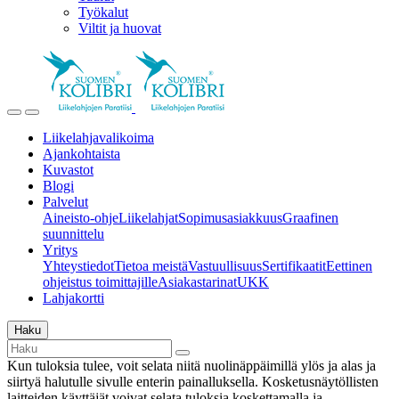
Työkalut
Viltit ja huovat
Liikelahjavalikoima
Ajankohtaista
Kuvastot
Blogi
Palvelut
Aineisto-ohje
Liikelahjat
Sopimusasiakkuus
Graafinen
suunnittelu
Yritys
Yhteystiedot
Tietoa meistä
Vastuullisuus
Sertifikaatit
Eettinen
ohjeistus toimittajille
Asiakastarinat
UKK
Lahjakortti
Haku
Kun tuloksia tulee, voit selata niitä nuolinäppäimillä ylös ja alas ja
siirtyä halutulle sivulle enterin painalluksella. Kosketusnäytöllisten
laitteiden käyttäjät voivat selata tuloksia koskettamalla ja