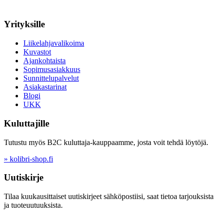
Yrityksille
Liikelahjavalikoima
Kuvastot
Ajankohtaista
Sopimusasiakkuus
Sunnittelupalvelut
Asiakastarinat
Blogi
UKK
Kuluttajille
Tutustu myös B2C kuluttaja-kauppaamme, josta voit tehdä löytöjä.
» kolibri-shop.fi
Uutiskirje
Tilaa kuukausittaiset uutiskirjeet sähköpostiisi, saat tietoa tarjouksista
ja tuoteuutuuksista.