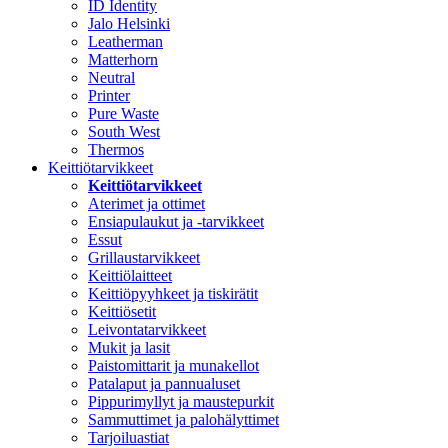
ID Identity
Jalo Helsinki
Leatherman
Matterhorn
Neutral
Printer
Pure Waste
South West
Thermos
Keittiötarvikkeet
Keittiötarvikkeet
Aterimet ja ottimet
Ensiapulaukut ja -tarvikkeet
Essut
Grillaustarvikkeet
Keittiölaitteet
Keittiöpyyhkeet ja tiskirätit
Keittiösetit
Leivontatarvikkeet
Mukit ja lasit
Paistomittarit ja munakellot
Patalaput ja pannualuset
Pippurimyllyt ja maustepurkit
Sammuttimet ja palohälyttimet
Tarjoiluastiat