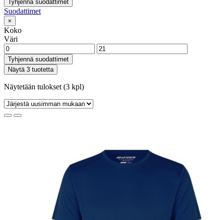
Tyhjennä suodattimet
Suodattimet
×
Koko
Väri
Tyhjennä suodattimet
Näytä 3 tuotetta
Näytetään tulokset (3 kpl)