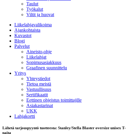
Taulut
Työkalut
Viltit ja huovat
Liikelahjavalikoima
Ajankohtaista
Kuvastot
Blogi
Palvelut
Aineisto-ohje
Liikelahjat
Sopimusasiakkuus
Graafinen suunnittelu
Yritys
Yhteystiedot
Tietoa meistä
Vastuullisuus
Sertifikaatit
Eettinen ohjeistus toimittajille
Asiakastarinat
UKK
Lahjakortti
Lähetä tarjouspyyntö tuotteesta: Stanley/Stella Blaster oversize unisex T-
paita