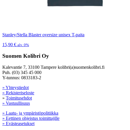
Stanley/Stella Blaster oversize unisex T-paita
15,90
€
alv. 0%
Suomen Kolibri Oy
Kalevantie 7, 33100 Tampere kolibri(a)suomenkolibri.fi
Puh. (03) 345 45 000
Y-tunnus: 0833183-2
» Yhteystiedot
» Rekisteriseloste
»
Toimitusehdot
» Vastuullisuus
» Laatu- ja ympäristöpolitiikka
» Eettinen ohjeistus toimittajille
» Evästeasetukset