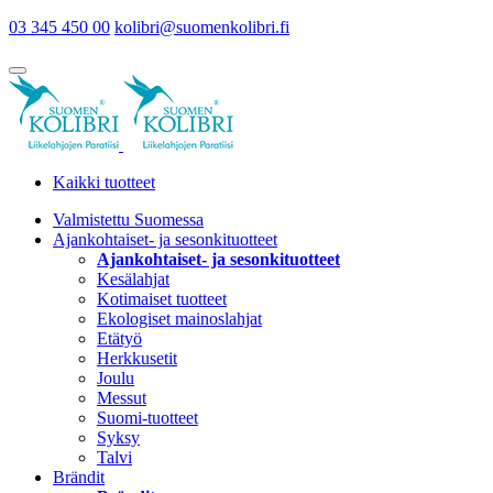
03 345 450 00
kolibri@suomenkolibri.fi
Kaikki tuotteet
Valmistettu Suomessa
Ajankohtaiset- ja sesonkituotteet
Ajankohtaiset- ja sesonkituotteet
Kesälahjat
Kotimaiset tuotteet
Ekologiset mainoslahjat
Etätyö
Herkkusetit
Joulu
Messut
Suomi-tuotteet
Syksy
Talvi
Brändit