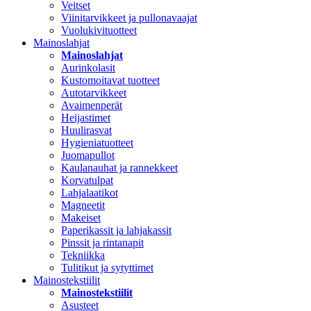
Veitset
Viinitarvikkeet ja pullonavaajat
Vuolukivituotteet
Mainoslahjat
Mainoslahjat
Aurinkolasit
Kustomoitavat tuotteet
Autotarvikkeet
Avaimenperät
Heijastimet
Huulirasvat
Hygieniatuotteet
Juomapullot
Kaulanauhat ja rannekkeet
Korvatulpat
Lahjalaatikot
Magneetit
Makeiset
Paperikassit ja lahjakassit
Pinssit ja rintanapit
Tekniikka
Tulitikut ja sytyttimet
Mainostekstiilit
Mainostekstiilit
Asusteet