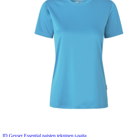
ID Geyser Essential naisten tekninen t-paita