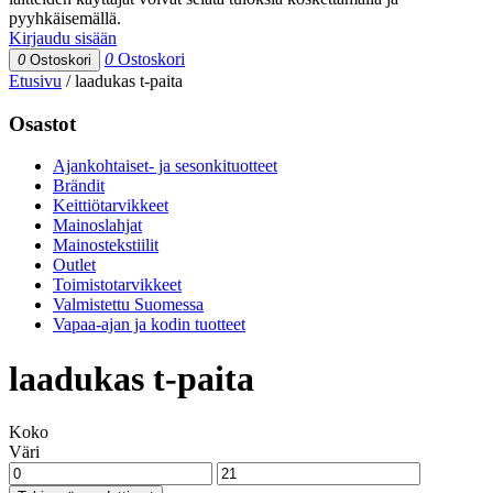
pyyhkäisemällä.
Kirjaudu sisään
0
Ostoskori
0
Ostoskori
Etusivu
/
laadukas t-paita
Osastot
Ajankohtaiset- ja sesonkituotteet
Brändit
Keittiötarvikkeet
Mainoslahjat
Mainostekstiilit
Outlet
Toimistotarvikkeet
Valmistettu Suomessa
Vapaa-ajan ja kodin tuotteet
laadukas t-paita
Koko
Väri