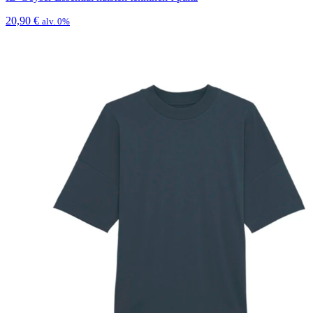
20,90
€
alv. 0%