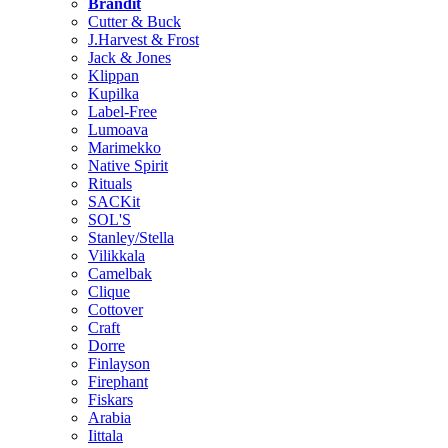
Brändit
Cutter & Buck
J.Harvest & Frost
Jack & Jones
Klippan
Kupilka
Label-Free
Lumoava
Marimekko
Native Spirit
Rituals
SACKit
SOL'S
Stanley/Stella
Vilikkala
Camelbak
Clique
Cottover
Craft
Dorre
Finlayson
Firephant
Fiskars
Arabia
Iittala