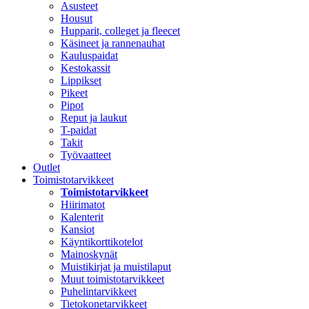
Asusteet
Housut
Hupparit, colleget ja fleecet
Käsineet ja rannenauhat
Kauluspaidat
Kestokassit
Lippikset
Pikeet
Pipot
Reput ja laukut
T-paidat
Takit
Työvaatteet
Outlet
Toimistotarvikkeet
Toimistotarvikkeet
Hiirimatot
Kalenterit
Kansiot
Käyntikorttikotelot
Mainoskynät
Muistikirjat ja muistilaput
Muut toimistotarvikkeet
Puhelintarvikkeet
Tietokonetarvikkeet