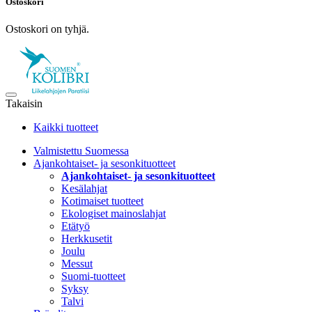
Ostoskori
Ostoskori on tyhjä.
Takaisin
Kaikki tuotteet
Valmistettu Suomessa
Ajankohtaiset- ja sesonkituotteet
Ajankohtaiset- ja sesonkituotteet
Kesälahjat
Kotimaiset tuotteet
Ekologiset mainoslahjat
Etätyö
Herkkusetit
Joulu
Messut
Suomi-tuotteet
Syksy
Talvi