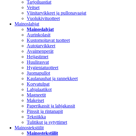
Tarjoiluastiat
Veitset
Viinitarvikkeet ja pullonavaajat
Vuolukivituotteet
Mainoslahjat
Mainoslahjat
Aurinkolasit
Kustomoitavat tuotteet
Autotarvikkeet
Avaimenperät
Heijastimet
Huulirasvat
Hygieniatuotteet
Juomapullot
Kaulanauhat ja rannekkeet
Korvatulpat
Lahjalaatikot
Magneetit
Makeiset
Paperikassit ja lahjakassit
Pinssit ja rintanapit
Tekniikka
Tulitikut ja sytyttimet
Mainostekstiilit
Mainostekstiilit