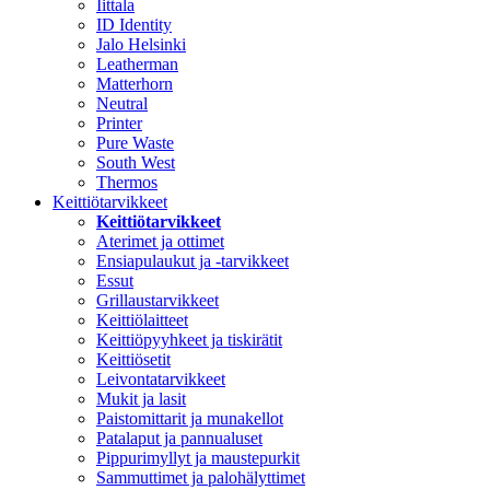
Iittala
ID Identity
Jalo Helsinki
Leatherman
Matterhorn
Neutral
Printer
Pure Waste
South West
Thermos
Keittiötarvikkeet
Keittiötarvikkeet
Aterimet ja ottimet
Ensiapulaukut ja -tarvikkeet
Essut
Grillaustarvikkeet
Keittiölaitteet
Keittiöpyyhkeet ja tiskirätit
Keittiösetit
Leivontatarvikkeet
Mukit ja lasit
Paistomittarit ja munakellot
Patalaput ja pannualuset
Pippurimyllyt ja maustepurkit
Sammuttimet ja palohälyttimet