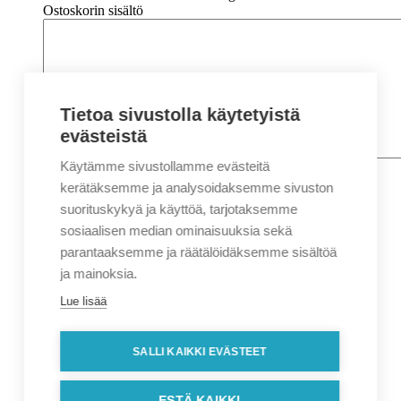
Ostoskorin sisältö
Tietoa sivustolla käytetyistä
evästeistä
Käytämme sivustollamme evästeitä
Nimi
*
Etunimi
kerätäksemme ja analysoidaksemme sivuston
Sukunimi
suorituskykyä ja käyttöä, tarjotaksemme
Yritys
sosiaalisen median ominaisuuksia sekä
parantaaksemme ja räätälöidäksemme sisältöä
Sähköposti
*
ja mainoksia.
Puhelin
*
Lue lisää
Osoitetiedot
Lähiosoite
SALLI KAIKKI EVÄSTEET
Kaupunki
Postinumero
Viesti
ESTÄ KAIKKI