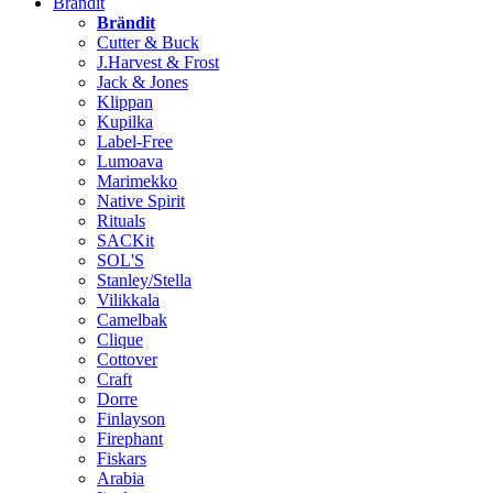
Brändit
Brändit
Cutter & Buck
J.Harvest & Frost
Jack & Jones
Klippan
Kupilka
Label-Free
Lumoava
Marimekko
Native Spirit
Rituals
SACKit
SOL'S
Stanley/Stella
Vilikkala
Camelbak
Clique
Cottover
Craft
Dorre
Finlayson
Firephant
Fiskars
Arabia