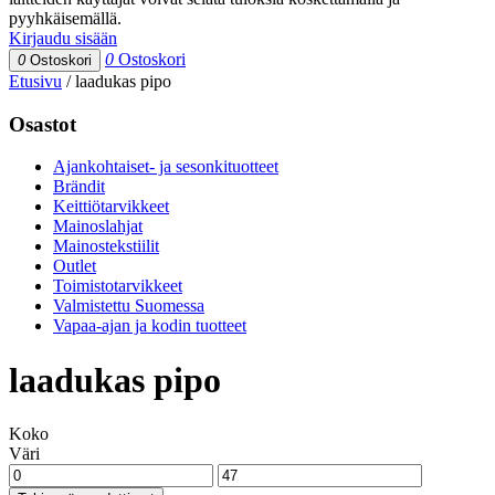
pyyhkäisemällä.
Kirjaudu sisään
0
Ostoskori
0
Ostoskori
Etusivu
/
laadukas pipo
Osastot
Ajankohtaiset- ja sesonkituotteet
Brändit
Keittiötarvikkeet
Mainoslahjat
Mainostekstiilit
Outlet
Toimistotarvikkeet
Valmistettu Suomessa
Vapaa-ajan ja kodin tuotteet
laadukas pipo
Koko
Väri