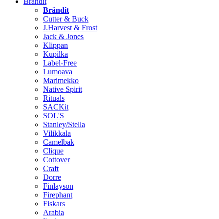
Brändit
Brändit
Cutter & Buck
J.Harvest & Frost
Jack & Jones
Klippan
Kupilka
Label-Free
Lumoava
Marimekko
Native Spirit
Rituals
SACKit
SOL'S
Stanley/Stella
Vilikkala
Camelbak
Clique
Cottover
Craft
Dorre
Finlayson
Firephant
Fiskars
Arabia