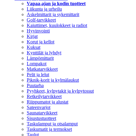
Vapaa-ajan ja kodin tuotteet
Liikunta ja urheilu
Askelmittarit ja sykemittarit
Golf-tarvikkeet
Kaiuttimet, kuulokkeet ja radiot
Hyvinvointi
Kirjat
Korut ja kellot
Kuksat
Kynttilät ja lyhdyt
Lämpömittarit
Lompakot
Matkatarvikkeet
Pelit ja lelut
Piknik-korit ja kylmälaukut
Puutarha
Pyyhkeet, kylpytakit ja kylpytossut
Retkeilytarvikkeet
Riippumatot ja alustat
Sateenvarjot
Saunatarvikkeet
Sisustustuotteet
Taskulamput ja otsalamput
Taskumatit ja termokset
Taulut