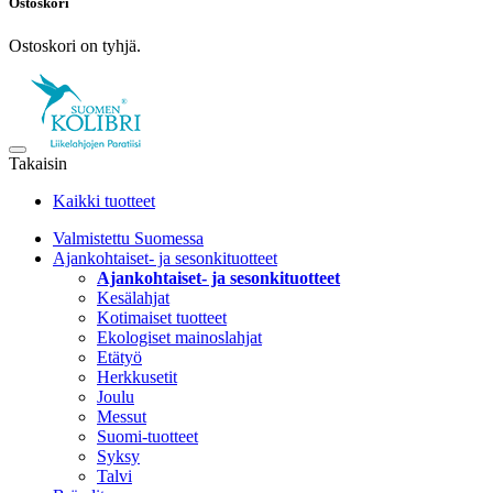
Ostoskori
Ostoskori on tyhjä.
Takaisin
Kaikki tuotteet
Valmistettu Suomessa
Ajankohtaiset- ja sesonkituotteet
Ajankohtaiset- ja sesonkituotteet
Kesälahjat
Kotimaiset tuotteet
Ekologiset mainoslahjat
Etätyö
Herkkusetit
Joulu
Messut
Suomi-tuotteet
Syksy
Talvi