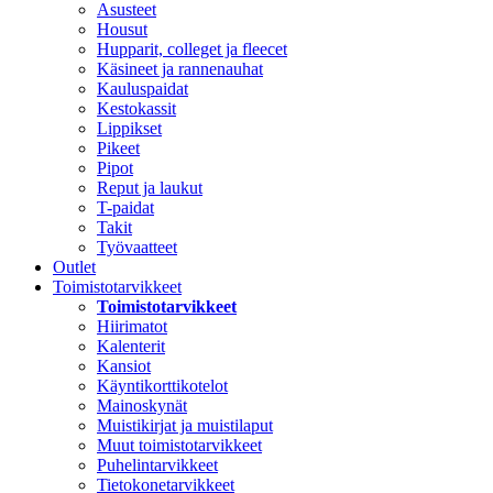
Asusteet
Housut
Hupparit, colleget ja fleecet
Käsineet ja rannenauhat
Kauluspaidat
Kestokassit
Lippikset
Pikeet
Pipot
Reput ja laukut
T-paidat
Takit
Työvaatteet
Outlet
Toimistotarvikkeet
Toimistotarvikkeet
Hiirimatot
Kalenterit
Kansiot
Käyntikorttikotelot
Mainoskynät
Muistikirjat ja muistilaput
Muut toimistotarvikkeet
Puhelintarvikkeet
Tietokonetarvikkeet