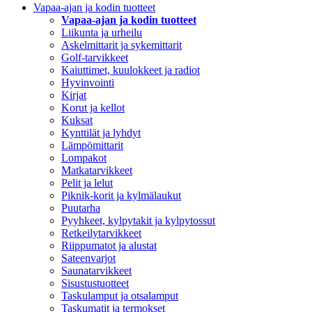
Vapaa-ajan ja kodin tuotteet
Vapaa-ajan ja kodin tuotteet
Liikunta ja urheilu
Askelmittarit ja sykemittarit
Golf-tarvikkeet
Kaiuttimet, kuulokkeet ja radiot
Hyvinvointi
Kirjat
Korut ja kellot
Kuksat
Kynttilät ja lyhdyt
Lämpömittarit
Lompakot
Matkatarvikkeet
Pelit ja lelut
Piknik-korit ja kylmälaukut
Puutarha
Pyyhkeet, kylpytakit ja kylpytossut
Retkeilytarvikkeet
Riippumatot ja alustat
Sateenvarjot
Saunatarvikkeet
Sisustustuotteet
Taskulamput ja otsalamput
Taskumatit ja termokset