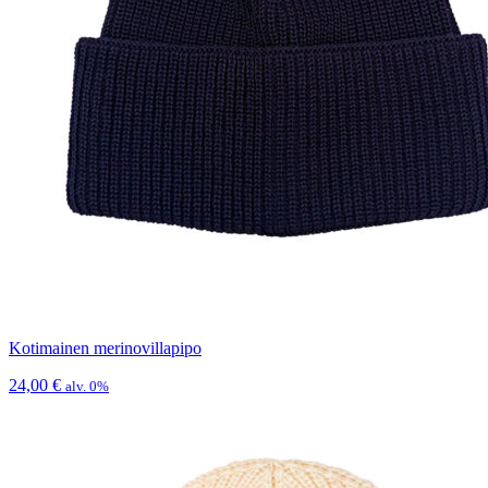
Kotimainen merinovillapipo
24,00
€
alv. 0%