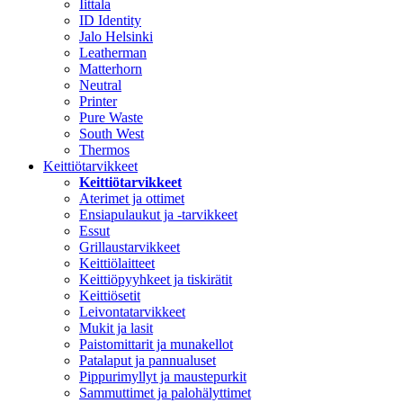
Iittala
ID Identity
Jalo Helsinki
Leatherman
Matterhorn
Neutral
Printer
Pure Waste
South West
Thermos
Keittiötarvikkeet
Keittiötarvikkeet
Aterimet ja ottimet
Ensiapulaukut ja -tarvikkeet
Essut
Grillaustarvikkeet
Keittiölaitteet
Keittiöpyyhkeet ja tiskirätit
Keittiösetit
Leivontatarvikkeet
Mukit ja lasit
Paistomittarit ja munakellot
Patalaput ja pannualuset
Pippurimyllyt ja maustepurkit
Sammuttimet ja palohälyttimet