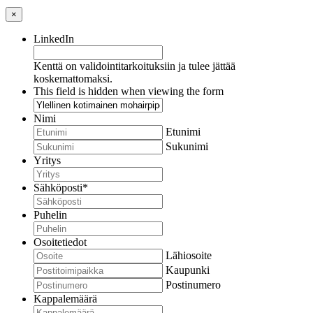
×
LinkedIn
Kenttä on validointitarkoituksiin ja tulee jättää
koskemattomaksi.
This field is hidden when viewing the form
Nimi
Etunimi
Sukunimi
Yritys
Sähköposti
*
Puhelin
Osoitetiedot
Lähiosoite
Kaupunki
Postinumero
Kappalemäärä