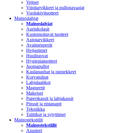
Veitset
Viinitarvikkeet ja pullonavaajat
Vuolukivituotteet
Mainoslahjat
Mainoslahjat
Aurinkolasit
Kustomoitavat tuotteet
Autotarvikkeet
Avaimenperät
Heijastimet
Huulirasvat
Hygieniatuotteet
Juomapullot
Kaulanauhat ja rannekkeet
Korvatulpat
Lahjalaatikot
Magneetit
Makeiset
Paperikassit ja lahjakassit
Pinssit ja rintanapit
Tekniikka
Tulitikut ja sytyttimet
Mainostekstiilit
Mainostekstiilit
Asusteet