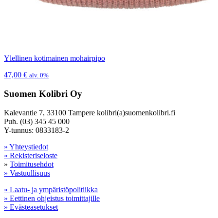
Ylellinen kotimainen mohairpipo
47,00
€
alv. 0%
Suomen Kolibri Oy
Kalevantie 7, 33100 Tampere kolibri(a)suomenkolibri.fi
Puh. (03) 345 45 000
Y-tunnus: 0833183-2
» Yhteystiedot
» Rekisteriseloste
»
Toimitusehdot
» Vastuullisuus
» Laatu- ja ympäristöpolitiikka
» Eettinen ohjeistus toimittajille
» Evästeasetukset