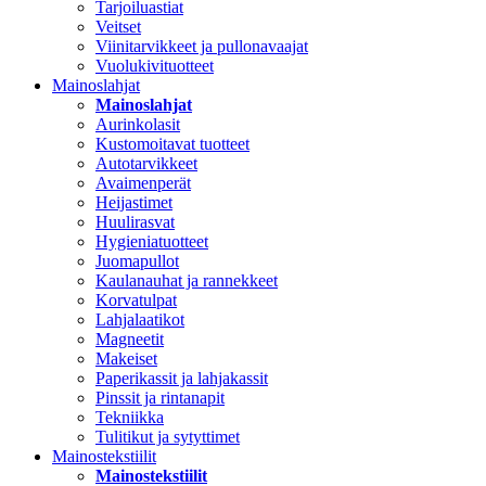
Tarjoiluastiat
Veitset
Viinitarvikkeet ja pullonavaajat
Vuolukivituotteet
Mainoslahjat
Mainoslahjat
Aurinkolasit
Kustomoitavat tuotteet
Autotarvikkeet
Avaimenperät
Heijastimet
Huulirasvat
Hygieniatuotteet
Juomapullot
Kaulanauhat ja rannekkeet
Korvatulpat
Lahjalaatikot
Magneetit
Makeiset
Paperikassit ja lahjakassit
Pinssit ja rintanapit
Tekniikka
Tulitikut ja sytyttimet
Mainostekstiilit
Mainostekstiilit