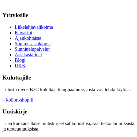
Yrityksille
Liikelahjavalikoima
Kuvastot
Ajankohtaista
Sopimusasiakkuus
Sunnittelupalvelut
Asiakastarinat
Blogi
UKK
Kuluttajille
Tutustu myös B2C kuluttaja-kauppaamme, josta voit tehdä löytöjä.
» kolibri-shop.fi
Uutiskirje
Tilaa kuukausittaiset uutiskirjeet sähköpostiisi, saat tietoa tarjouksista
ja tuoteuutuuksista.