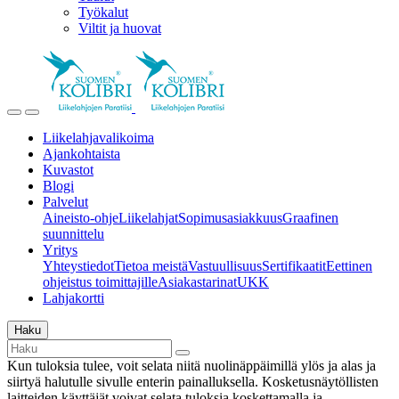
Työkalut
Viltit ja huovat
Liikelahjavalikoima
Ajankohtaista
Kuvastot
Blogi
Palvelut
Aineisto-ohje
Liikelahjat
Sopimusasiakkuus
Graafinen
suunnittelu
Yritys
Yhteystiedot
Tietoa meistä
Vastuullisuus
Sertifikaatit
Eettinen
ohjeistus toimittajille
Asiakastarinat
UKK
Lahjakortti
Haku
Kun tuloksia tulee, voit selata niitä nuolinäppäimillä ylös ja alas ja
siirtyä halutulle sivulle enterin painalluksella. Kosketusnäytöllisten
laitteiden käyttäjät voivat selata tuloksia koskettamalla ja