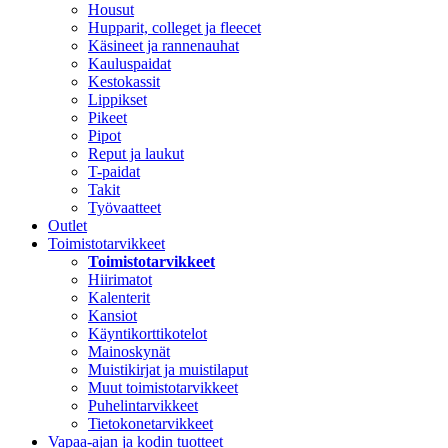
Housut
Hupparit, colleget ja fleecet
Käsineet ja rannenauhat
Kauluspaidat
Kestokassit
Lippikset
Pikeet
Pipot
Reput ja laukut
T-paidat
Takit
Työvaatteet
Outlet
Toimistotarvikkeet
Toimistotarvikkeet
Hiirimatot
Kalenterit
Kansiot
Käyntikorttikotelot
Mainoskynät
Muistikirjat ja muistilaput
Muut toimistotarvikkeet
Puhelintarvikkeet
Tietokonetarvikkeet
Vapaa-ajan ja kodin tuotteet