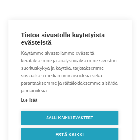
Tietoa sivustolla käytetyistä
evästeistä
Käytämme sivustollamme evästeitä
Nimi
*
Etunimi
kerätäksemme ja analysoidaksemme sivuston
Sukunimi
suorituskykyä ja käyttöä, tarjotaksemme
Yritys
sosiaalisen median ominaisuuksia sekä
parantaaksemme ja räätälöidäksemme sisältöä
Sähköposti
*
ja mainoksia.
Puhelin
*
Lue lisää
Osoitetiedot
Lähiosoite
SALLI KAIKKI EVÄSTEET
Kaupunki
Postinumero
Viesti
ESTÄ KAIKKI