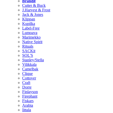
Brändit
Cutter & Buck
J.Harvest & Frost
Jack & Jones
Klippan
Kupilka
Label-Free
Lumoava
Marimekko
Native Spirit
Rituals
SACKit
SOL'S
Stanley/Stella
Vilikkala
Camelbak
Clique
Cottover
Craft
Dorre
Finlayson
Firephant
Fiskars
Arabia
Iittala