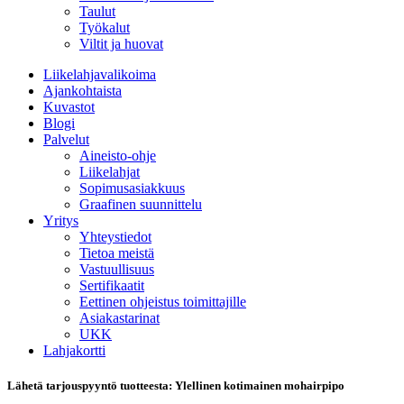
Taulut
Työkalut
Viltit ja huovat
Liikelahjavalikoima
Ajankohtaista
Kuvastot
Blogi
Palvelut
Aineisto-ohje
Liikelahjat
Sopimusasiakkuus
Graafinen suunnittelu
Yritys
Yhteystiedot
Tietoa meistä
Vastuullisuus
Sertifikaatit
Eettinen ohjeistus toimittajille
Asiakastarinat
UKK
Lahjakortti
Lähetä tarjouspyyntö tuotteesta: Ylellinen kotimainen mohairpipo