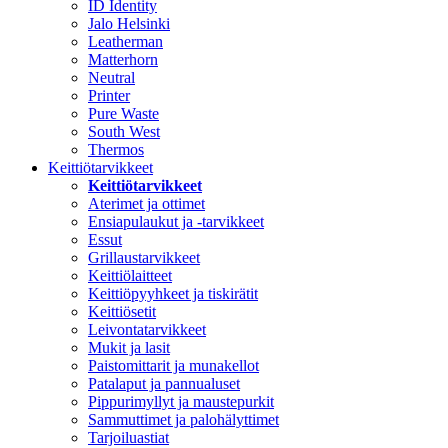
ID Identity
Jalo Helsinki
Leatherman
Matterhorn
Neutral
Printer
Pure Waste
South West
Thermos
Keittiötarvikkeet
Keittiötarvikkeet
Aterimet ja ottimet
Ensiapulaukut ja -tarvikkeet
Essut
Grillaustarvikkeet
Keittiölaitteet
Keittiöpyyhkeet ja tiskirätit
Keittiösetit
Leivontatarvikkeet
Mukit ja lasit
Paistomittarit ja munakellot
Patalaput ja pannualuset
Pippurimyllyt ja maustepurkit
Sammuttimet ja palohälyttimet
Tarjoiluastiat