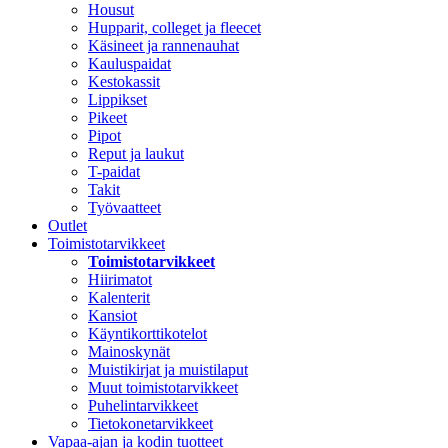
Housut
Hupparit, colleget ja fleecet
Käsineet ja rannenauhat
Kauluspaidat
Kestokassit
Lippikset
Pikeet
Pipot
Reput ja laukut
T-paidat
Takit
Työvaatteet
Outlet
Toimistotarvikkeet
Toimistotarvikkeet
Hiirimatot
Kalenterit
Kansiot
Käyntikorttikotelot
Mainoskynät
Muistikirjat ja muistilaput
Muut toimistotarvikkeet
Puhelintarvikkeet
Tietokonetarvikkeet
Vapaa-ajan ja kodin tuotteet