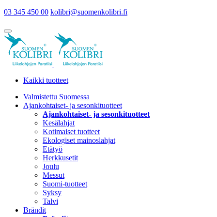
03 345 450 00
kolibri@suomenkolibri.fi
Kaikki tuotteet
Valmistettu Suomessa
Ajankohtaiset- ja sesonkituotteet
Ajankohtaiset- ja sesonkituotteet
Kesälahjat
Kotimaiset tuotteet
Ekologiset mainoslahjat
Etätyö
Herkkusetit
Joulu
Messut
Suomi-tuotteet
Syksy
Talvi
Brändit