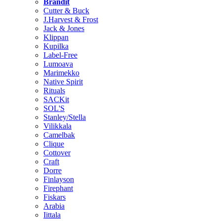
Brändit
Cutter & Buck
J.Harvest & Frost
Jack & Jones
Klippan
Kupilka
Label-Free
Lumoava
Marimekko
Native Spirit
Rituals
SACKit
SOL'S
Stanley/Stella
Vilikkala
Camelbak
Clique
Cottover
Craft
Dorre
Finlayson
Firephant
Fiskars
Arabia
Iittala