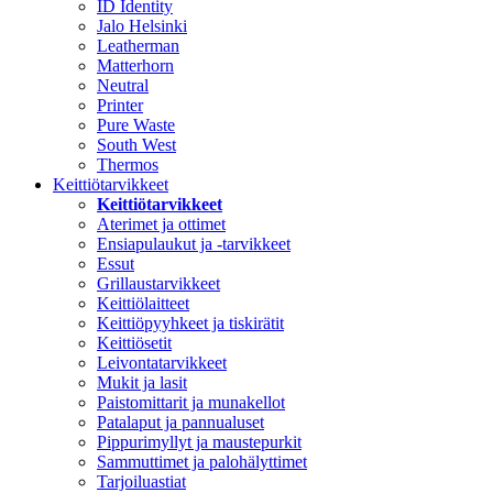
ID Identity
Jalo Helsinki
Leatherman
Matterhorn
Neutral
Printer
Pure Waste
South West
Thermos
Keittiötarvikkeet
Keittiötarvikkeet
Aterimet ja ottimet
Ensiapulaukut ja -tarvikkeet
Essut
Grillaustarvikkeet
Keittiölaitteet
Keittiöpyyhkeet ja tiskirätit
Keittiösetit
Leivontatarvikkeet
Mukit ja lasit
Paistomittarit ja munakellot
Patalaput ja pannualuset
Pippurimyllyt ja maustepurkit
Sammuttimet ja palohälyttimet
Tarjoiluastiat