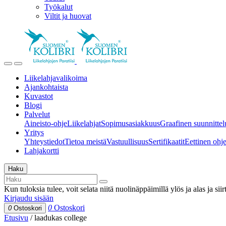
Työkalut
Viltit ja huovat
Liikelahjavalikoima
Ajankohtaista
Kuvastot
Blogi
Palvelut
Aineisto-ohje
Liikelahjat
Sopimusasiakkuus
Graafinen suunnittel
Yritys
Yhteystiedot
Tietoa meistä
Vastuullisuus
Sertifikaatit
Eettinen ohjei
Lahjakortti
Haku
Kun tuloksia tulee, voit selata niitä nuolinäppäimillä ylös ja alas ja si
Kirjaudu sisään
0
Ostoskori
0
Ostoskori
Etusivu
/
laadukas college