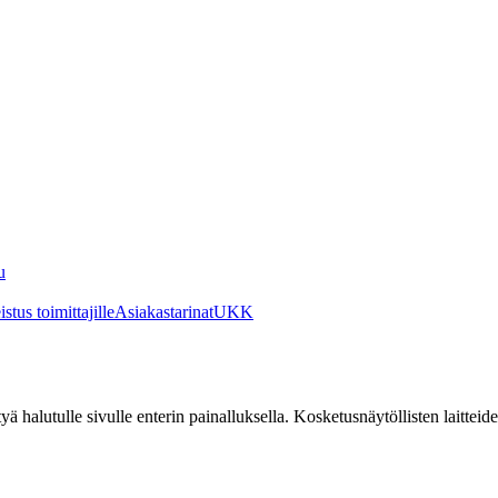
u
stus toimittajille
Asiakastarinat
UKK
irtyä halutulle sivulle enterin painalluksella. Kosketusnäytöllisten laittei