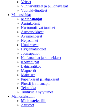
Veitset
Viinitarvikkeet ja pullonavaajat
Vuolukivituotteet
Mainoslahjat
Mainoslahjat
Aurinkolasit
Kustomoitavat tuotteet
Autotarvikkeet
Avaimenperät
Heijastimet
Huulirasvat
Hygieniatuotteet
Juomapullot
Kaulanauhat ja rannekkeet
Korvatulpat
Lahjalaatikot
Magneetit
Makeiset
Paperikassit ja lahjakassit
Pinssit ja rintanapit
Tekniikka
Tulitikut ja sytyttimet
Mainostekstiilit
Mainostekstiilit
Asusteet