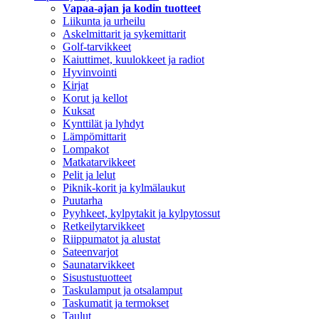
Vapaa-ajan ja kodin tuotteet
Liikunta ja urheilu
Askelmittarit ja sykemittarit
Golf-tarvikkeet
Kaiuttimet, kuulokkeet ja radiot
Hyvinvointi
Kirjat
Korut ja kellot
Kuksat
Kynttilät ja lyhdyt
Lämpömittarit
Lompakot
Matkatarvikkeet
Pelit ja lelut
Piknik-korit ja kylmälaukut
Puutarha
Pyyhkeet, kylpytakit ja kylpytossut
Retkeilytarvikkeet
Riippumatot ja alustat
Sateenvarjot
Saunatarvikkeet
Sisustustuotteet
Taskulamput ja otsalamput
Taskumatit ja termokset
Taulut