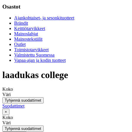
Osastot
Ajankohtaiset- ja sesonkituotteet
Brändit
Keittiötarvikkeet
Mainoslahjat
Mainostekstiilit
Outlet
Toimistotarvikkeet
Valmistettu Suomessa
Vapaa-ajan ja kodin tuotteet
laadukas college
Koko
Väri
Tyhjennä suodattimet
Suodattimet
×
Koko
Väri
Tyhjennä suodattimet