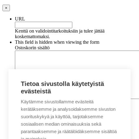
×
URL
Kenttä on validointitarkoituksiin ja tulee jättää
koskemattomaksi.
This field is hidden when viewing the form
Ostoskorin sisältö
Tietoa sivustolla käytetyistä
evästeistä
Käytämme sivustollamme evästeitä
Nimi
*
Etunimi
kerätäksemme ja analysoidaksemme sivuston
Sukunimi
suorituskykyä ja käyttöä, tarjotaksemme
Yritys
sosiaalisen median ominaisuuksia sekä
parantaaksemme ja räätälöidäksemme sisältöä
Sähköposti
*
ja mainoksia.