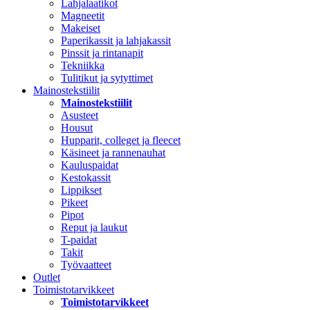
Lahjalaatikot
Magneetit
Makeiset
Paperikassit ja lahjakassit
Pinssit ja rintanapit
Tekniikka
Tulitikut ja sytyttimet
Mainostekstiilit
Mainostekstiilit
Asusteet
Housut
Hupparit, colleget ja fleecet
Käsineet ja rannenauhat
Kauluspaidat
Kestokassit
Lippikset
Pikeet
Pipot
Reput ja laukut
T-paidat
Takit
Työvaatteet
Outlet
Toimistotarvikkeet
Toimistotarvikkeet