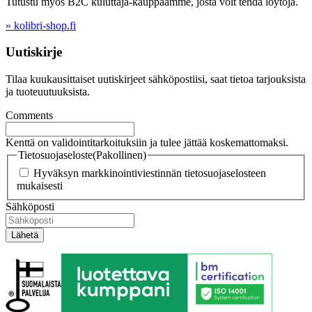
Tutustu myös B2C kuluttaja-kauppaamme, josta voit tehdä löytöjä.
» kolibri-shop.fi
Uutiskirje
Tilaa kuukausittaiset uutiskirjeet sähköpostiisi, saat tietoa tarjouksista
ja tuoteuutuuksista.
Comments
Kenttä on validointitarkoituksiin ja tulee jättää koskemattomaksi.
Tietosuojaseloste
(Pakollinen)
Hyväksyn markkinointiviestinnän tietosuojaselosteen
mukaisesti
Sähköposti