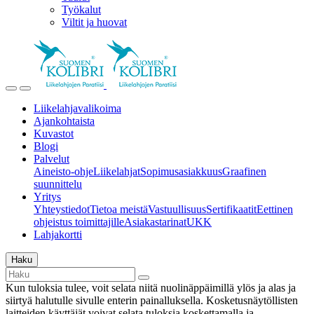
Työkalut
Viltit ja huovat
Liikelahjavalikoima
Ajankohtaista
Kuvastot
Blogi
Palvelut
Aineisto-ohje
Liikelahjat
Sopimusasiakkuus
Graafinen
suunnittelu
Yritys
Yhteystiedot
Tietoa meistä
Vastuullisuus
Sertifikaatit
Eettinen
ohjeistus toimittajille
Asiakastarinat
UKK
Lahjakortti
Haku
Kun tuloksia tulee, voit selata niitä nuolinäppäimillä ylös ja alas ja
siirtyä halutulle sivulle enterin painalluksella. Kosketusnäytöllisten
laitteiden käyttäjät voivat selata tuloksia koskettamalla ja