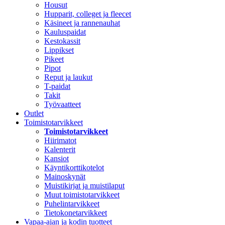
Housut
Hupparit, colleget ja fleecet
Käsineet ja rannenauhat
Kauluspaidat
Kestokassit
Lippikset
Pikeet
Pipot
Reput ja laukut
T-paidat
Takit
Työvaatteet
Outlet
Toimistotarvikkeet
Toimistotarvikkeet
Hiirimatot
Kalenterit
Kansiot
Käyntikorttikotelot
Mainoskynät
Muistikirjat ja muistilaput
Muut toimistotarvikkeet
Puhelintarvikkeet
Tietokonetarvikkeet
Vapaa-ajan ja kodin tuotteet