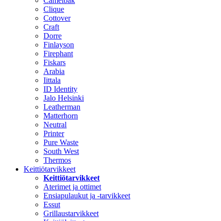
Camelbak
Clique
Cottover
Craft
Dorre
Finlayson
Firephant
Fiskars
Arabia
Iittala
ID Identity
Jalo Helsinki
Leatherman
Matterhorn
Neutral
Printer
Pure Waste
South West
Thermos
Keittiötarvikkeet
Keittiötarvikkeet
Aterimet ja ottimet
Ensiapulaukut ja -tarvikkeet
Essut
Grillaustarvikkeet