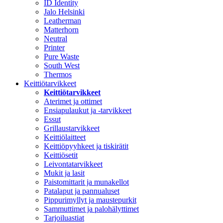
ID Identity
Jalo Helsinki
Leatherman
Matterhorn
Neutral
Printer
Pure Waste
South West
Thermos
Keittiötarvikkeet
Keittiötarvikkeet
Aterimet ja ottimet
Ensiapulaukut ja -tarvikkeet
Essut
Grillaustarvikkeet
Keittiölaitteet
Keittiöpyyhkeet ja tiskirätit
Keittiösetit
Leivontatarvikkeet
Mukit ja lasit
Paistomittarit ja munakellot
Patalaput ja pannualuset
Pippurimyllyt ja maustepurkit
Sammuttimet ja palohälyttimet
Tarjoiluastiat