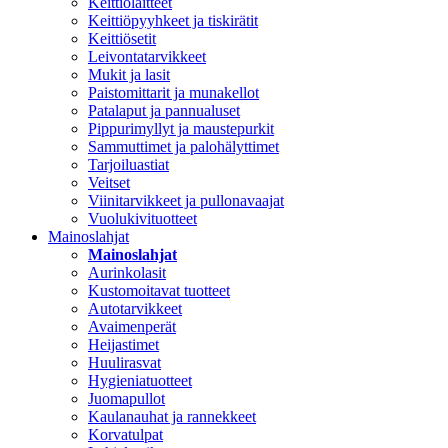
Keittiölaitteet
Keittiöpyyhkeet ja tiskirätit
Keittiösetit
Leivontatarvikkeet
Mukit ja lasit
Paistomittarit ja munakellot
Patalaput ja pannualuset
Pippurimyllyt ja maustepurkit
Sammuttimet ja palohälyttimet
Tarjoiluastiat
Veitset
Viinitarvikkeet ja pullonavaajat
Vuolukivituotteet
Mainoslahjat
Mainoslahjat
Aurinkolasit
Kustomoitavat tuotteet
Autotarvikkeet
Avaimenperät
Heijastimet
Huulirasvat
Hygieniatuotteet
Juomapullot
Kaulanauhat ja rannekkeet
Korvatulpat