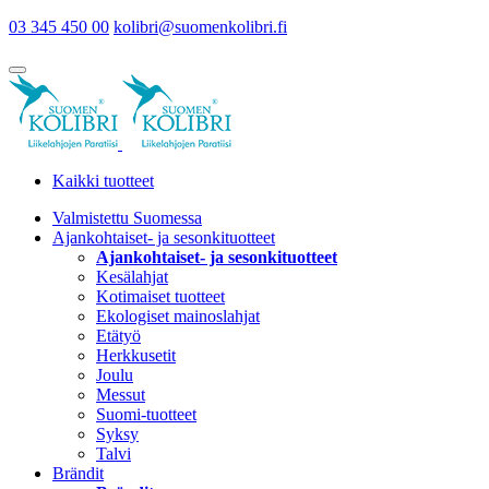
03 345 450 00
kolibri@suomenkolibri.fi
Kaikki tuotteet
Valmistettu Suomessa
Ajankohtaiset- ja sesonkituotteet
Ajankohtaiset- ja sesonkituotteet
Kesälahjat
Kotimaiset tuotteet
Ekologiset mainoslahjat
Etätyö
Herkkusetit
Joulu
Messut
Suomi-tuotteet
Syksy
Talvi
Brändit