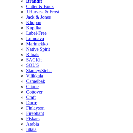
Brändit
Cutter & Buck
J.Harvest & Frost
Jack & Jones
Klippan
Kupilka
Label-Free
Lumoava
Marimekko
Native Spirit
Rituals
SACKit
SOL'S
Stanley/Stella
Vilikkala
Camelbak
Clique
Cottover
Craft
Dorre
Finlayson
Firephant
Fiskars
Arabia
Iittala