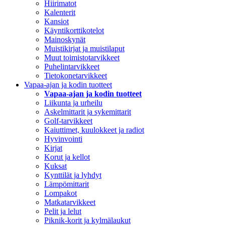
Hiirimatot
Kalenterit
Kansiot
Käyntikorttikotelot
Mainoskynät
Muistikirjat ja muistilaput
Muut toimistotarvikkeet
Puhelintarvikkeet
Tietokonetarvikkeet
Vapaa-ajan ja kodin tuotteet
Vapaa-ajan ja kodin tuotteet
Liikunta ja urheilu
Askelmittarit ja sykemittarit
Golf-tarvikkeet
Kaiuttimet, kuulokkeet ja radiot
Hyvinvointi
Kirjat
Korut ja kellot
Kuksat
Kynttilät ja lyhdyt
Lämpömittarit
Lompakot
Matkatarvikkeet
Pelit ja lelut
Piknik-korit ja kylmälaukut