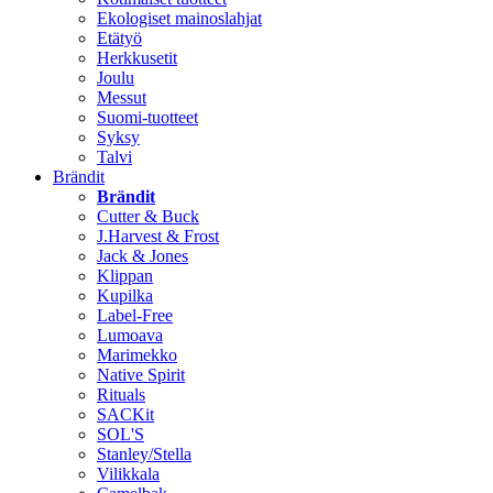
Ekologiset mainoslahjat
Etätyö
Herkkusetit
Joulu
Messut
Suomi-tuotteet
Syksy
Talvi
Brändit
Brändit
Cutter & Buck
J.Harvest & Frost
Jack & Jones
Klippan
Kupilka
Label-Free
Lumoava
Marimekko
Native Spirit
Rituals
SACKit
SOL'S
Stanley/Stella
Vilikkala