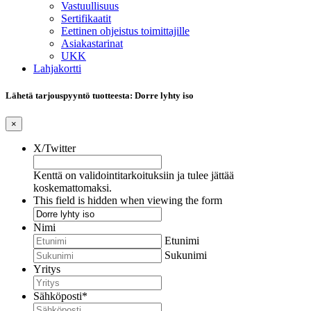
Vastuullisuus
Sertifikaatit
Eettinen ohjeistus toimittajille
Asiakastarinat
UKK
Lahjakortti
Lähetä tarjouspyyntö tuotteesta: Dorre lyhty iso
×
X/Twitter
Kenttä on validointitarkoituksiin ja tulee jättää
koskemattomaksi.
This field is hidden when viewing the form
Nimi
Etunimi
Sukunimi
Yritys
Sähköposti
*