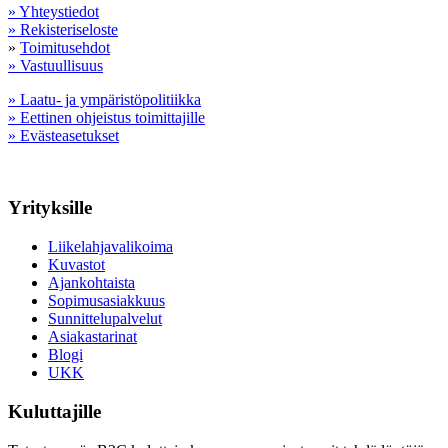
» Yhteystiedot
» Rekisteriseloste
»
Toimitusehdot
» Vastuullisuus
» Laatu- ja ympäristöpolitiikka
» Eettinen ohjeistus toimittajille
» Evästeasetukset
Yrityksille
Liikelahjavalikoima
Kuvastot
Ajankohtaista
Sopimusasiakkuus
Sunnittelupalvelut
Asiakastarinat
Blogi
UKK
Kuluttajille