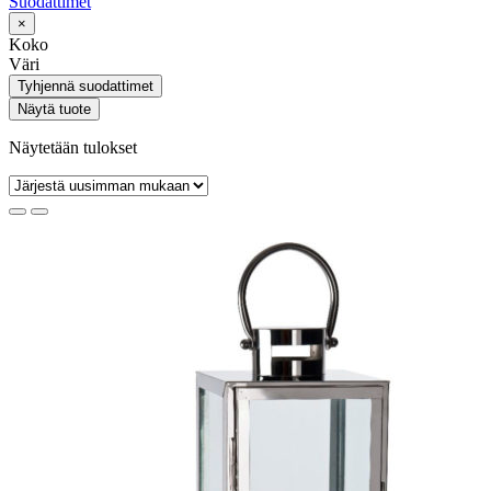
Suodattimet
×
Koko
Väri
Tyhjennä suodattimet
Näytä tuote
Näytetään tulokset