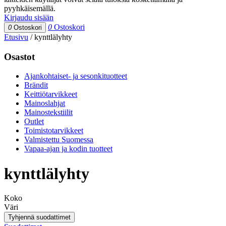
pyyhkäisemällä.
Kirjaudu sisään
0
Ostoskori
0
Ostoskori
Etusivu
/
kynttlälyhty
Osastot
Ajankohtaiset- ja sesonkituotteet
Brändit
Keittiötarvikkeet
Mainoslahjat
Mainostekstiilit
Outlet
Toimistotarvikkeet
Valmistettu Suomessa
Vapaa-ajan ja kodin tuotteet
kynttlälyhty
Koko
Väri
Tyhjennä suodattimet