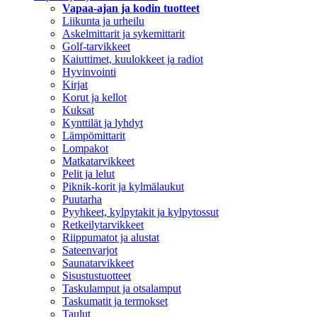
Vapaa-ajan ja kodin tuotteet
Liikunta ja urheilu
Askelmittarit ja sykemittarit
Golf-tarvikkeet
Kaiuttimet, kuulokkeet ja radiot
Hyvinvointi
Kirjat
Korut ja kellot
Kuksat
Kynttilät ja lyhdyt
Lämpömittarit
Lompakot
Matkatarvikkeet
Pelit ja lelut
Piknik-korit ja kylmälaukut
Puutarha
Pyyhkeet, kylpytakit ja kylpytossut
Retkeilytarvikkeet
Riippumatot ja alustat
Sateenvarjot
Saunatarvikkeet
Sisustustuotteet
Taskulamput ja otsalamput
Taskumatit ja termokset
Taulut