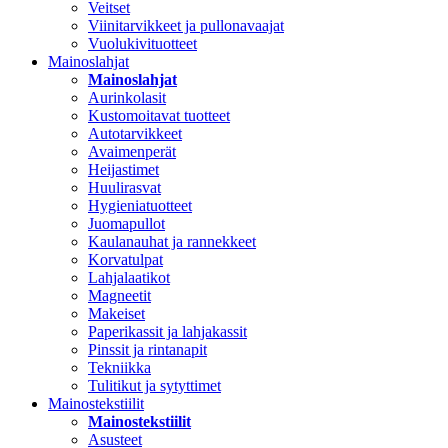
Veitset
Viinitarvikkeet ja pullonavaajat
Vuolukivituotteet
Mainoslahjat
Mainoslahjat
Aurinkolasit
Kustomoitavat tuotteet
Autotarvikkeet
Avaimenperät
Heijastimet
Huulirasvat
Hygieniatuotteet
Juomapullot
Kaulanauhat ja rannekkeet
Korvatulpat
Lahjalaatikot
Magneetit
Makeiset
Paperikassit ja lahjakassit
Pinssit ja rintanapit
Tekniikka
Tulitikut ja sytyttimet
Mainostekstiilit
Mainostekstiilit
Asusteet