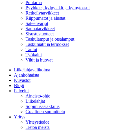
Puutarha
Pyyhkeet, kylpytakit ja kylpytossut
Retkeilytarvikkeet
Riippumatot ja alustat
Sateenvarjot
Saunatarvikkeet
Sisustustuotteet
Taskulamput ja otsalamput
Taskumatit ja termokset
Taulut
Työkalut
Viltit ja huovat
Liikelahjavalikoima
Ajankohtaista
Kuvastot
Blogi
Palvelut
Aineisto-ohje
Liikelahjat
Sopimusasiakkuus
Graafinen suunnittelu
Yritys
Yhteystiedot
Tietoa meistä