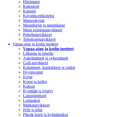
Hiirimatot
Kalenterit
Kansiot
Käyntikorttikotelot
Mainoskynät
Muistikirjat ja muistilaput
Muut toimistotarvikkeet
Puhelintarvikkeet
Tietokonetarvikkeet
Vapaa-ajan ja kodin tuotteet
Vapaa-ajan ja kodin tuotteet
Liikunta ja urheilu
Askelmittarit ja sykemittarit
Golf-tarvikkeet
Kaiuttimet, kuulokkeet ja radiot
Hyvinvointi
Kirjat
Korut ja kellot
Kuksat
Kynttilät ja lyhdyt
Lämpömittarit
Lompakot
Matkatarvikkeet
Pelit ja lelut
Piknik-korit ja kylmälaukut