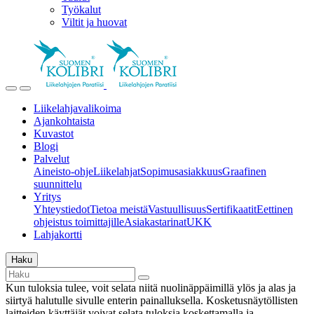
Työkalut
Viltit ja huovat
Liikelahjavalikoima
Ajankohtaista
Kuvastot
Blogi
Palvelut
Aineisto-ohje
Liikelahjat
Sopimusasiakkuus
Graafinen
suunnittelu
Yritys
Yhteystiedot
Tietoa meistä
Vastuullisuus
Sertifikaatit
Eettinen
ohjeistus toimittajille
Asiakastarinat
UKK
Lahjakortti
Haku
Kun tuloksia tulee, voit selata niitä nuolinäppäimillä ylös ja alas ja
siirtyä halutulle sivulle enterin painalluksella. Kosketusnäytöllisten
laitteiden käyttäjät voivat selata tuloksia koskettamalla ja