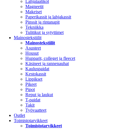
Lahjalaatikot
Magneetit
Makeiset
Paperikassit ja lahjakassit
Pinssit ja rintanapit
Tekniikka
Tulitikut ja sytyttimet
Mainostekstiilit
Mainostekstiilit
Asusteet
Housut
Hupparit, colleget ja fleecet
Käsineet ja rannenauhat
Kauluspaidat
Kestokassit
Lippikset
Pikeet
Pipot
Reput ja laukut
T-paidat
Takit
Työvaatteet
Outlet
Toimistotarvikkeet
Toimistotarvikkeet