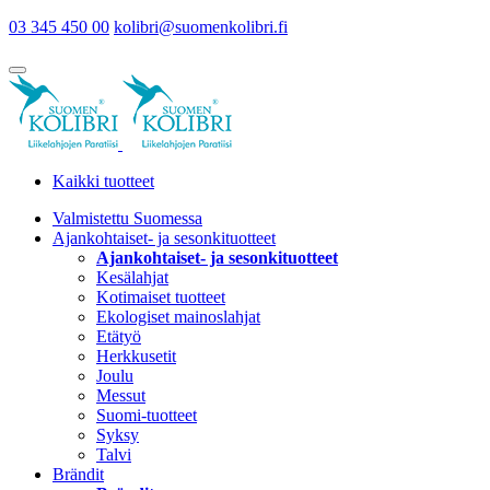
03 345 450 00
kolibri@suomenkolibri.fi
Kaikki tuotteet
Valmistettu Suomessa
Ajankohtaiset- ja sesonkituotteet
Ajankohtaiset- ja sesonkituotteet
Kesälahjat
Kotimaiset tuotteet
Ekologiset mainoslahjat
Etätyö
Herkkusetit
Joulu
Messut
Suomi-tuotteet
Syksy
Talvi
Brändit