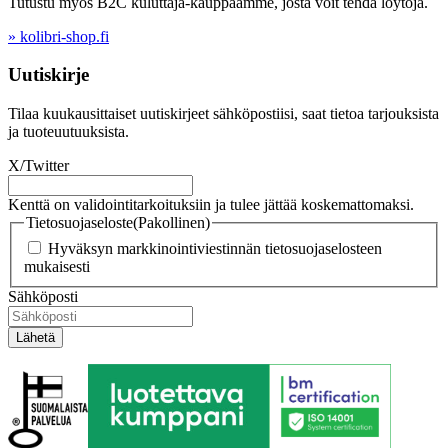
Tutustu myös B2C kuluttaja-kauppaamme, josta voit tehdä löytöjä.
» kolibri-shop.fi
Uutiskirje
Tilaa kuukausittaiset uutiskirjeet sähköpostiisi, saat tietoa tarjouksista
ja tuoteuutuuksista.
X/Twitter
Kenttä on validointitarkoituksiin ja tulee jättää koskemattomaksi.
Tietosuojaseloste
(Pakollinen)
Hyväksyn markkinointiviestinnän tietosuojaselosteen
mukaisesti
Sähköposti