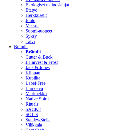
Ekologiset mainoslahjat
Etätyö
Herkkusetit
Joulu
Messut
Suomi-tuotteet
Syksy
Talvi
Brändit
Brändit
Cutter & Buck
J.Harvest & Frost
Jack & Jones
Klippan
Kupilka
Label-Free
Lumoava
Marimekko
Native Spirit
Rituals
SACKit
SOL'S
Stanley/Stella
Vilikkala