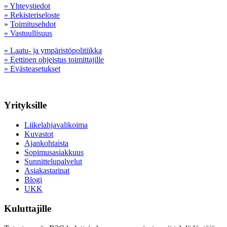
» Yhteystiedot
» Rekisteriseloste
»
Toimitusehdot
» Vastuullisuus
» Laatu- ja ympäristöpolitiikka
» Eettinen ohjeistus toimittajille
» Evästeasetukset
Yrityksille
Liikelahjavalikoima
Kuvastot
Ajankohtaista
Sopimusasiakkuus
Sunnittelupalvelut
Asiakastarinat
Blogi
UKK
Kuluttajille