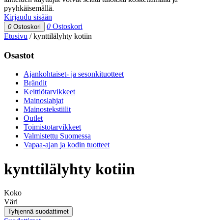
pyyhkäisemällä.
Kirjaudu sisään
0
Ostoskori
0
Ostoskori
Etusivu
/
kynttilälyhty kotiin
Osastot
Ajankohtaiset- ja sesonkituotteet
Brändit
Keittiötarvikkeet
Mainoslahjat
Mainostekstiilit
Outlet
Toimistotarvikkeet
Valmistettu Suomessa
Vapaa-ajan ja kodin tuotteet
kynttilälyhty kotiin
Koko
Väri
Tyhjennä suodattimet