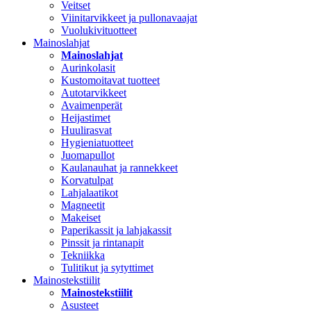
Veitset
Viinitarvikkeet ja pullonavaajat
Vuolukivituotteet
Mainoslahjat
Mainoslahjat
Aurinkolasit
Kustomoitavat tuotteet
Autotarvikkeet
Avaimenperät
Heijastimet
Huulirasvat
Hygieniatuotteet
Juomapullot
Kaulanauhat ja rannekkeet
Korvatulpat
Lahjalaatikot
Magneetit
Makeiset
Paperikassit ja lahjakassit
Pinssit ja rintanapit
Tekniikka
Tulitikut ja sytyttimet
Mainostekstiilit
Mainostekstiilit
Asusteet