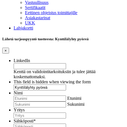
Vastuullisuus
Sertifikaatit
Eettinen ohjeistus toimittajille
Asiakastarinat
UKK
Lahjakortti
Lähetä tarjouspyyntö tuotteesta: Kynttilälyhty pyöreä
×
LinkedIn
Kenttä on validointitarkoituksiin ja tulee jättää
koskemattomaksi.
This field is hidden when viewing the form
Nimi
Etunimi
Sukunimi
Yritys
Sähköposti
*