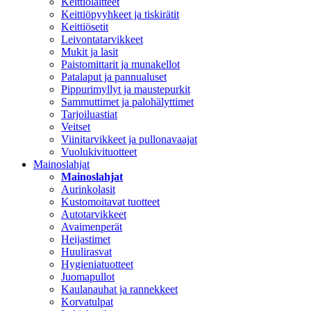
Keittiölaitteet
Keittiöpyyhkeet ja tiskirätit
Keittiösetit
Leivontatarvikkeet
Mukit ja lasit
Paistomittarit ja munakellot
Patalaput ja pannualuset
Pippurimyllyt ja maustepurkit
Sammuttimet ja palohälyttimet
Tarjoiluastiat
Veitset
Viinitarvikkeet ja pullonavaajat
Vuolukivituotteet
Mainoslahjat
Mainoslahjat
Aurinkolasit
Kustomoitavat tuotteet
Autotarvikkeet
Avaimenperät
Heijastimet
Huulirasvat
Hygieniatuotteet
Juomapullot
Kaulanauhat ja rannekkeet
Korvatulpat