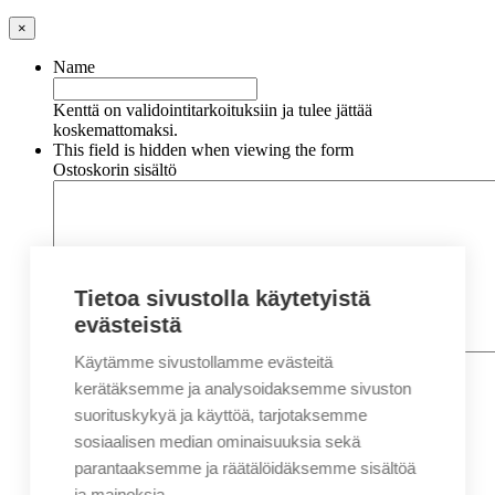
×
Name
Kenttä on validointitarkoituksiin ja tulee jättää
koskemattomaksi.
This field is hidden when viewing the form
Ostoskorin sisältö
Tietoa sivustolla käytetyistä
evästeistä
Käytämme sivustollamme evästeitä
Nimi
*
Etunimi
kerätäksemme ja analysoidaksemme sivuston
Sukunimi
suorituskykyä ja käyttöä, tarjotaksemme
Yritys
sosiaalisen median ominaisuuksia sekä
parantaaksemme ja räätälöidäksemme sisältöä
Sähköposti
*
ja mainoksia.