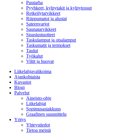
Puutarha
Pyyhkeet, kylpytakit ja kylpytossut
Retkeilytarvikkeet
Riippumatot ja alustat
Sateenvarjot
Saunatarvikkeet
Sisustustuotteet
Taskulamput ja otsalamput
Taskumatit ja termokset
Taulut
Työkalut
Viltit ja huovat
Liikelahjavalikoima
Ajankohtaista
Kuvastot
Blogi
Palvelut
Aineisto-ohje
Liikelahjat
Sopimusasiakkuus
Graafinen suunnittelu
Yritys
Yhteystiedot
Tietoa meistä