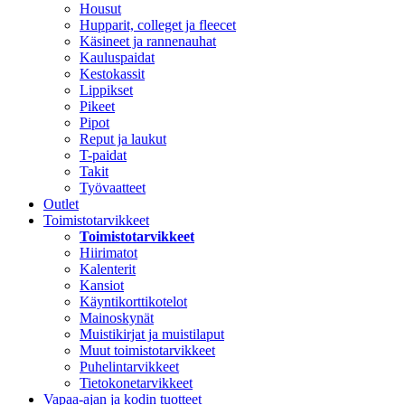
Housut
Hupparit, colleget ja fleecet
Käsineet ja rannenauhat
Kauluspaidat
Kestokassit
Lippikset
Pikeet
Pipot
Reput ja laukut
T-paidat
Takit
Työvaatteet
Outlet
Toimistotarvikkeet
Toimistotarvikkeet
Hiirimatot
Kalenterit
Kansiot
Käyntikorttikotelot
Mainoskynät
Muistikirjat ja muistilaput
Muut toimistotarvikkeet
Puhelintarvikkeet
Tietokonetarvikkeet
Vapaa-ajan ja kodin tuotteet