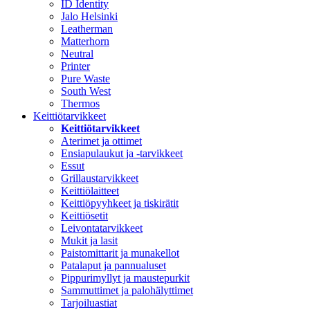
ID Identity
Jalo Helsinki
Leatherman
Matterhorn
Neutral
Printer
Pure Waste
South West
Thermos
Keittiötarvikkeet
Keittiötarvikkeet
Aterimet ja ottimet
Ensiapulaukut ja -tarvikkeet
Essut
Grillaustarvikkeet
Keittiölaitteet
Keittiöpyyhkeet ja tiskirätit
Keittiösetit
Leivontatarvikkeet
Mukit ja lasit
Paistomittarit ja munakellot
Patalaput ja pannualuset
Pippurimyllyt ja maustepurkit
Sammuttimet ja palohälyttimet
Tarjoiluastiat