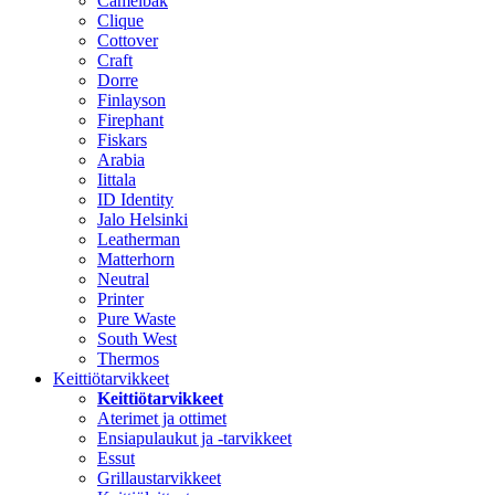
Camelbak
Clique
Cottover
Craft
Dorre
Finlayson
Firephant
Fiskars
Arabia
Iittala
ID Identity
Jalo Helsinki
Leatherman
Matterhorn
Neutral
Printer
Pure Waste
South West
Thermos
Keittiötarvikkeet
Keittiötarvikkeet
Aterimet ja ottimet
Ensiapulaukut ja -tarvikkeet
Essut
Grillaustarvikkeet