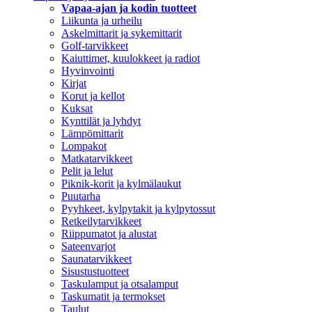
Vapaa-ajan ja kodin tuotteet
Liikunta ja urheilu
Askelmittarit ja sykemittarit
Golf-tarvikkeet
Kaiuttimet, kuulokkeet ja radiot
Hyvinvointi
Kirjat
Korut ja kellot
Kuksat
Kynttilät ja lyhdyt
Lämpömittarit
Lompakot
Matkatarvikkeet
Pelit ja lelut
Piknik-korit ja kylmälaukut
Puutarha
Pyyhkeet, kylpytakit ja kylpytossut
Retkeilytarvikkeet
Riippumatot ja alustat
Sateenvarjot
Saunatarvikkeet
Sisustustuotteet
Taskulamput ja otsalamput
Taskumatit ja termokset
Taulut