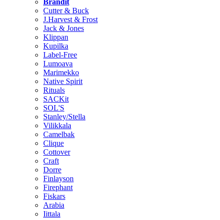
Brändit
Cutter & Buck
J.Harvest & Frost
Jack & Jones
Klippan
Kupilka
Label-Free
Lumoava
Marimekko
Native Spirit
Rituals
SACKit
SOL'S
Stanley/Stella
Vilikkala
Camelbak
Clique
Cottover
Craft
Dorre
Finlayson
Firephant
Fiskars
Arabia
Iittala