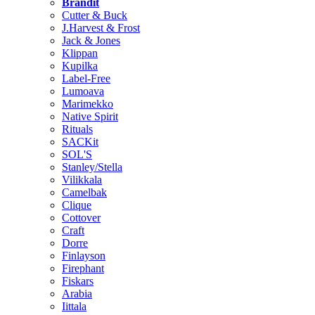
Brändit
Cutter & Buck
J.Harvest & Frost
Jack & Jones
Klippan
Kupilka
Label-Free
Lumoava
Marimekko
Native Spirit
Rituals
SACKit
SOL'S
Stanley/Stella
Vilikkala
Camelbak
Clique
Cottover
Craft
Dorre
Finlayson
Firephant
Fiskars
Arabia
Iittala