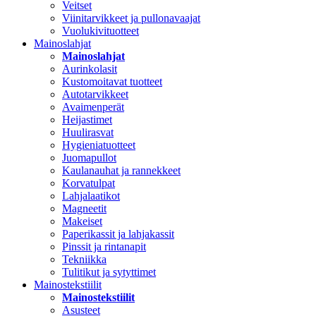
Veitset
Viinitarvikkeet ja pullonavaajat
Vuolukivituotteet
Mainoslahjat
Mainoslahjat
Aurinkolasit
Kustomoitavat tuotteet
Autotarvikkeet
Avaimenperät
Heijastimet
Huulirasvat
Hygieniatuotteet
Juomapullot
Kaulanauhat ja rannekkeet
Korvatulpat
Lahjalaatikot
Magneetit
Makeiset
Paperikassit ja lahjakassit
Pinssit ja rintanapit
Tekniikka
Tulitikut ja sytyttimet
Mainostekstiilit
Mainostekstiilit
Asusteet