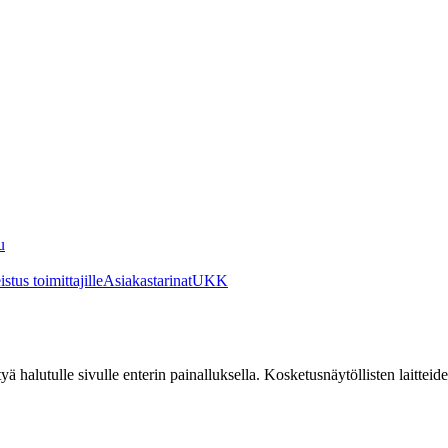
u
stus toimittajille
Asiakastarinat
UKK
irtyä halutulle sivulle enterin painalluksella. Kosketusnäytöllisten laittei