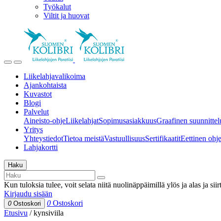
Työkalut
Viltit ja huovat
Liikelahjavalikoima
Ajankohtaista
Kuvastot
Blogi
Palvelut
Aineisto-ohje
Liikelahjat
Sopimusasiakkuus
Graafinen suunnittel
Yritys
Yhteystiedot
Tietoa meistä
Vastuullisuus
Sertifikaatit
Eettinen ohjei
Lahjakortti
Haku
Kun tuloksia tulee, voit selata niitä nuolinäppäimillä ylös ja alas ja si
Kirjaudu sisään
0
Ostoskori
0
Ostoskori
Etusivu
/
kynsiviila