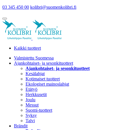
03 345 450 00
kolibri@suomenkolibri.fi
Kaikki tuotteet
Valmistettu Suomessa
Ajankohtaiset- ja sesonkituotteet
Ajankohtaiset- ja sesonkituotteet
Kesälahjat
Kotimaiset tuotteet
Ekologiset mainoslahjat
Etätyö
Herkkusetit
Joulu
Messut
Suomi-tuotteet
Syksy
Talvi
Brändit