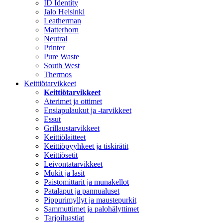
ID Identity
Jalo Helsinki
Leatherman
Matterhorn
Neutral
Printer
Pure Waste
South West
Thermos
Keittiötarvikkeet
Keittiötarvikkeet
Aterimet ja ottimet
Ensiapulaukut ja -tarvikkeet
Essut
Grillaustarvikkeet
Keittiölaitteet
Keittiöpyyhkeet ja tiskirätit
Keittiösetit
Leivontatarvikkeet
Mukit ja lasit
Paistomittarit ja munakellot
Patalaput ja pannualuset
Pippurimyllyt ja maustepurkit
Sammuttimet ja palohälyttimet
Tarjoiluastiat