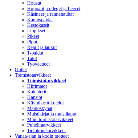
Housut
Hupparit, colleget ja fleecet
Käsineet ja rannenauhat
Kauluspaidat
Kestokassit
Lippikset
Pikeet
Pipot
Reput ja laukut
T-paidat
Takit
Työvaatteet
Outlet
Toimistotarvikkeet
Toimistotarvikkeet
Hiirimatot
Kalenterit
Kansiot
Käyntikorttikotelot
Mainoskynät
Muistikirjat ja muistilaput
Muut toimistotarvikkeet
Puhelintarvikkeet
Tietokonetarvikkeet
Vapaa-ajan ja kodin tuotteet