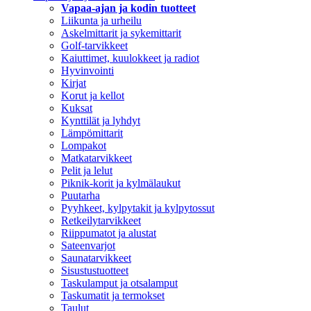
Vapaa-ajan ja kodin tuotteet
Liikunta ja urheilu
Askelmittarit ja sykemittarit
Golf-tarvikkeet
Kaiuttimet, kuulokkeet ja radiot
Hyvinvointi
Kirjat
Korut ja kellot
Kuksat
Kynttilät ja lyhdyt
Lämpömittarit
Lompakot
Matkatarvikkeet
Pelit ja lelut
Piknik-korit ja kylmälaukut
Puutarha
Pyyhkeet, kylpytakit ja kylpytossut
Retkeilytarvikkeet
Riippumatot ja alustat
Sateenvarjot
Saunatarvikkeet
Sisustustuotteet
Taskulamput ja otsalamput
Taskumatit ja termokset
Taulut