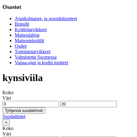
Osastot
Ajankohtaiset- ja sesonkituotteet
Brändit
Keittiötarvikkeet
Mainoslahjat
Mainostekstiilit
Outlet
Toimistotarvikkeet
Valmistettu Suomessa
Vapaa-ajan ja kodin tuotteet
kynsiviila
Koko
Väri
Tyhjennä suodattimet
Suodattimet
×
Koko
Väri