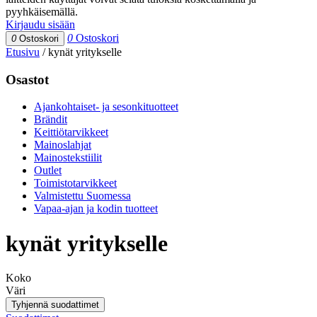
pyyhkäisemällä.
Kirjaudu sisään
0
Ostoskori
0
Ostoskori
Etusivu
/
kynät yritykselle
Osastot
Ajankohtaiset- ja sesonkituotteet
Brändit
Keittiötarvikkeet
Mainoslahjat
Mainostekstiilit
Outlet
Toimistotarvikkeet
Valmistettu Suomessa
Vapaa-ajan ja kodin tuotteet
kynät yritykselle
Koko
Väri
Tyhjennä suodattimet