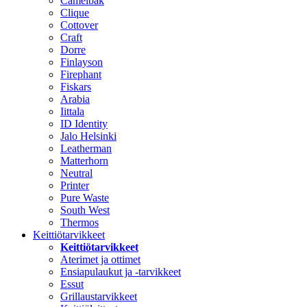
Camelbak
Clique
Cottover
Craft
Dorre
Finlayson
Firephant
Fiskars
Arabia
Iittala
ID Identity
Jalo Helsinki
Leatherman
Matterhorn
Neutral
Printer
Pure Waste
South West
Thermos
Keittiötarvikkeet
Keittiötarvikkeet
Aterimet ja ottimet
Ensiapulaukut ja -tarvikkeet
Essut
Grillaustarvikkeet