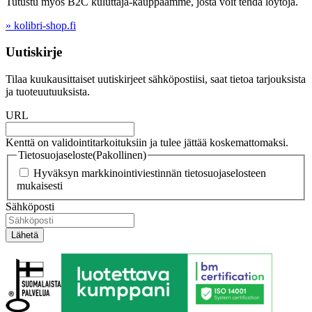
Tutustu myös B2C kuluttaja-kauppaamme, josta voit tehdä löytöjä.
» kolibri-shop.fi
Uutiskirje
Tilaa kuukausittaiset uutiskirjeet sähköpostiisi, saat tietoa tarjouksista
ja tuoteuutuuksista.
URL
Kenttä on validointitarkoituksiin ja tulee jättää koskemattomaksi.
Tietosuojaseloste
(Pakollinen)
Hyväksyn markkinointiviestinnän tietosuojaselosteen
mukaisesti
Sähköposti