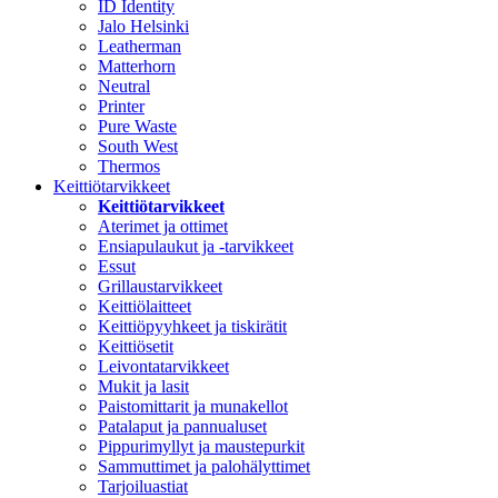
ID Identity
Jalo Helsinki
Leatherman
Matterhorn
Neutral
Printer
Pure Waste
South West
Thermos
Keittiötarvikkeet
Keittiötarvikkeet
Aterimet ja ottimet
Ensiapulaukut ja -tarvikkeet
Essut
Grillaustarvikkeet
Keittiölaitteet
Keittiöpyyhkeet ja tiskirätit
Keittiösetit
Leivontatarvikkeet
Mukit ja lasit
Paistomittarit ja munakellot
Patalaput ja pannualuset
Pippurimyllyt ja maustepurkit
Sammuttimet ja palohälyttimet
Tarjoiluastiat