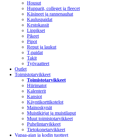
Housut
Hupparit, colleget ja fleecet
Käsineet ja rannenauhat
Kauluspaidat
Kestokassit
Lippikset
Pikeet
Pipot
Reput ja laukut
T-paidat
Takit
Työvaatteet
Outlet
Toimistotarvikkeet
Toimistotarvikkeet
Hiirimatot
Kalenterit
Kansiot
Käyntikorttikotelot
Mainoskynät
Muistikirjat ja muistilaput
Muut toimistotarvikkeet
Puhelintarvikkeet
Tietokonetarvikkeet
Vapaa-ajan ja kodin tuotteet