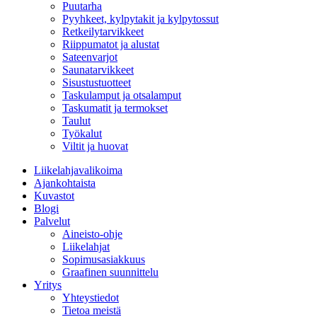
Puutarha
Pyyhkeet, kylpytakit ja kylpytossut
Retkeilytarvikkeet
Riippumatot ja alustat
Sateenvarjot
Saunatarvikkeet
Sisustustuotteet
Taskulamput ja otsalamput
Taskumatit ja termokset
Taulut
Työkalut
Viltit ja huovat
Liikelahjavalikoima
Ajankohtaista
Kuvastot
Blogi
Palvelut
Aineisto-ohje
Liikelahjat
Sopimusasiakkuus
Graafinen suunnittelu
Yritys
Yhteystiedot
Tietoa meistä