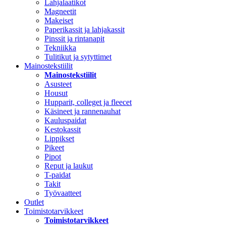
Lahjalaatikot
Magneetit
Makeiset
Paperikassit ja lahjakassit
Pinssit ja rintanapit
Tekniikka
Tulitikut ja sytyttimet
Mainostekstiilit
Mainostekstiilit
Asusteet
Housut
Hupparit, colleget ja fleecet
Käsineet ja rannenauhat
Kauluspaidat
Kestokassit
Lippikset
Pikeet
Pipot
Reput ja laukut
T-paidat
Takit
Työvaatteet
Outlet
Toimistotarvikkeet
Toimistotarvikkeet