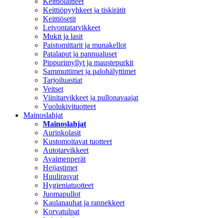
Keittiölaitteet
Keittiöpyyhkeet ja tiskirätit
Keittiösetit
Leivontatarvikkeet
Mukit ja lasit
Paistomittarit ja munakellot
Patalaput ja pannualuset
Pippurimyllyt ja maustepurkit
Sammuttimet ja palohälyttimet
Tarjoiluastiat
Veitset
Viinitarvikkeet ja pullonavaajat
Vuolukivituotteet
Mainoslahjat
Mainoslahjat
Aurinkolasit
Kustomoitavat tuotteet
Autotarvikkeet
Avaimenperät
Heijastimet
Huulirasvat
Hygieniatuotteet
Juomapullot
Kaulanauhat ja rannekkeet
Korvatulpat