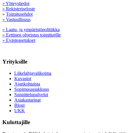
» Yhteystiedot
» Rekisteriseloste
»
Toimitusehdot
» Vastuullisuus
» Laatu- ja ympäristöpolitiikka
» Eettinen ohjeistus toimittajille
» Evästeasetukset
Yrityksille
Liikelahjavalikoima
Kuvastot
Ajankohtaista
Sopimusasiakkuus
Sunnittelupalvelut
Asiakastarinat
Blogi
UKK
Kuluttajille