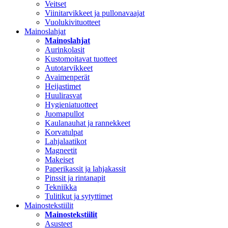
Veitset
Viinitarvikkeet ja pullonavaajat
Vuolukivituotteet
Mainoslahjat
Mainoslahjat
Aurinkolasit
Kustomoitavat tuotteet
Autotarvikkeet
Avaimenperät
Heijastimet
Huulirasvat
Hygieniatuotteet
Juomapullot
Kaulanauhat ja rannekkeet
Korvatulpat
Lahjalaatikot
Magneetit
Makeiset
Paperikassit ja lahjakassit
Pinssit ja rintanapit
Tekniikka
Tulitikut ja sytyttimet
Mainostekstiilit
Mainostekstiilit
Asusteet