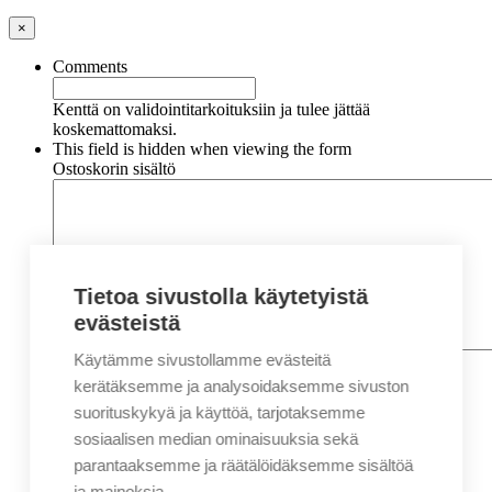
×
Comments
Kenttä on validointitarkoituksiin ja tulee jättää
koskemattomaksi.
This field is hidden when viewing the form
Ostoskorin sisältö
Tietoa sivustolla käytetyistä
evästeistä
Käytämme sivustollamme evästeitä
Nimi
*
Etunimi
kerätäksemme ja analysoidaksemme sivuston
Sukunimi
suorituskykyä ja käyttöä, tarjotaksemme
Yritys
sosiaalisen median ominaisuuksia sekä
parantaaksemme ja räätälöidäksemme sisältöä
Sähköposti
*
ja mainoksia.