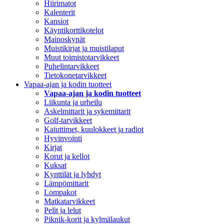
Hiirimatot
Kalenterit
Kansiot
Käyntikorttikotelot
Mainoskynät
Muistikirjat ja muistilaput
Muut toimistotarvikkeet
Puhelintarvikkeet
Tietokonetarvikkeet
Vapaa-ajan ja kodin tuotteet
Vapaa-ajan ja kodin tuotteet
Liikunta ja urheilu
Askelmittarit ja sykemittarit
Golf-tarvikkeet
Kaiuttimet, kuulokkeet ja radiot
Hyvinvointi
Kirjat
Korut ja kellot
Kuksat
Kynttilät ja lyhdyt
Lämpömittarit
Lompakot
Matkatarvikkeet
Pelit ja lelut
Piknik-korit ja kylmälaukut