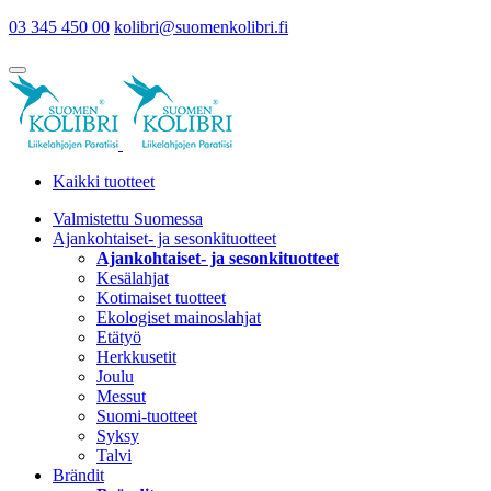
03 345 450 00
kolibri@suomenkolibri.fi
Kaikki tuotteet
Valmistettu Suomessa
Ajankohtaiset- ja sesonkituotteet
Ajankohtaiset- ja sesonkituotteet
Kesälahjat
Kotimaiset tuotteet
Ekologiset mainoslahjat
Etätyö
Herkkusetit
Joulu
Messut
Suomi-tuotteet
Syksy
Talvi
Brändit