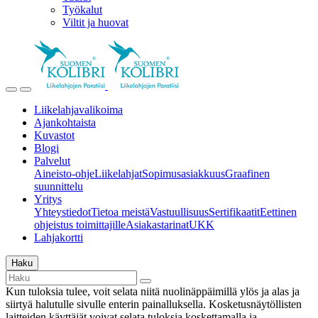
Työkalut
Viltit ja huovat
Liikelahjavalikoima
Ajankohtaista
Kuvastot
Blogi
Palvelut
Aineisto-ohje
Liikelahjat
Sopimusasiakkuus
Graafinen
suunnittelu
Yritys
Yhteystiedot
Tietoa meistä
Vastuullisuus
Sertifikaatit
Eettinen
ohjeistus toimittajille
Asiakastarinat
UKK
Lahjakortti
Haku
Kun tuloksia tulee, voit selata niitä nuolinäppäimillä ylös ja alas ja
siirtyä halutulle sivulle enterin painalluksella. Kosketusnäytöllisten
laitteiden käyttäjät voivat selata tuloksia koskettamalla ja