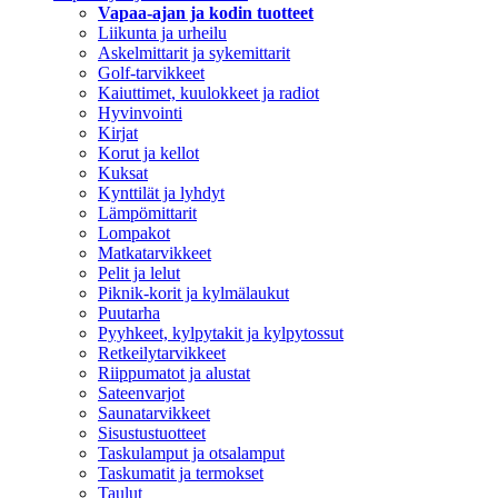
Vapaa-ajan ja kodin tuotteet
Liikunta ja urheilu
Askelmittarit ja sykemittarit
Golf-tarvikkeet
Kaiuttimet, kuulokkeet ja radiot
Hyvinvointi
Kirjat
Korut ja kellot
Kuksat
Kynttilät ja lyhdyt
Lämpömittarit
Lompakot
Matkatarvikkeet
Pelit ja lelut
Piknik-korit ja kylmälaukut
Puutarha
Pyyhkeet, kylpytakit ja kylpytossut
Retkeilytarvikkeet
Riippumatot ja alustat
Sateenvarjot
Saunatarvikkeet
Sisustustuotteet
Taskulamput ja otsalamput
Taskumatit ja termokset
Taulut