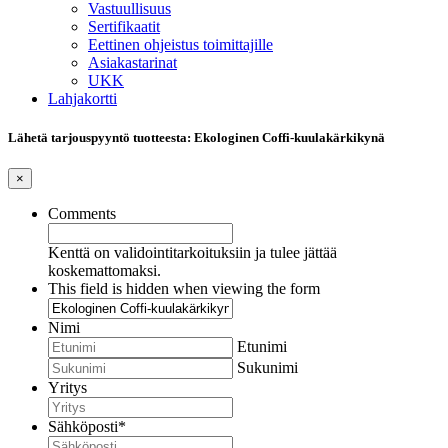
Vastuullisuus
Sertifikaatit
Eettinen ohjeistus toimittajille
Asiakastarinat
UKK
Lahjakortti
Lähetä tarjouspyyntö tuotteesta: Ekologinen Coffi-kuulakärkikynä
×
Comments
Kenttä on validointitarkoituksiin ja tulee jättää
koskemattomaksi.
This field is hidden when viewing the form
Nimi
Etunimi
Sukunimi
Yritys
Sähköposti
*