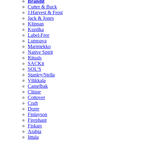
Brändit
Cutter & Buck
J.Harvest & Frost
Jack & Jones
Klippan
Kupilka
Label-Free
Lumoava
Marimekko
Native Spirit
Rituals
SACKit
SOL'S
Stanley/Stella
Vilikkala
Camelbak
Clique
Cottover
Craft
Dorre
Finlayson
Firephant
Fiskars
Arabia
Iittala