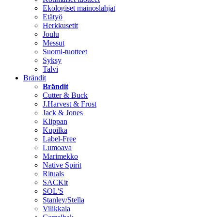
Ekologiset mainoslahjat
Etätyö
Herkkusetit
Joulu
Messut
Suomi-tuotteet
Syksy
Talvi
Brändit
Brändit
Cutter & Buck
J.Harvest & Frost
Jack & Jones
Klippan
Kupilka
Label-Free
Lumoava
Marimekko
Native Spirit
Rituals
SACKit
SOL'S
Stanley/Stella
Vilikkala