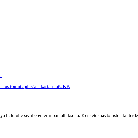
u
stus toimittajille
Asiakastarinat
UKK
irtyä halutulle sivulle enterin painalluksella. Kosketusnäytöllisten laittei