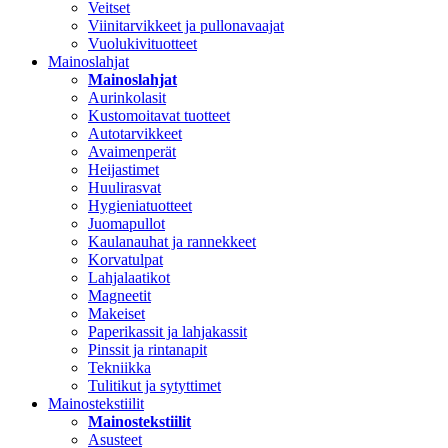
Veitset
Viinitarvikkeet ja pullonavaajat
Vuolukivituotteet
Mainoslahjat
Mainoslahjat
Aurinkolasit
Kustomoitavat tuotteet
Autotarvikkeet
Avaimenperät
Heijastimet
Huulirasvat
Hygieniatuotteet
Juomapullot
Kaulanauhat ja rannekkeet
Korvatulpat
Lahjalaatikot
Magneetit
Makeiset
Paperikassit ja lahjakassit
Pinssit ja rintanapit
Tekniikka
Tulitikut ja sytyttimet
Mainostekstiilit
Mainostekstiilit
Asusteet