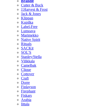
Brändit
Cutter & Buck
J.Harvest & Frost
Jack & Jones
Klippan
Kupilka
Label-Free
Lumoava
Marimekko
Native Spirit
Rituals
SACKit
SOL'S
Stanley/Stella
Vilikkala
Camelbak
Clique
Cottover
Craft
Dorre
Finlayson
Firephant
Fiskars
Arabia
Iittala