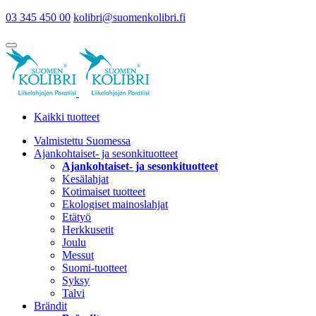
03 345 450 00
kolibri@suomenkolibri.fi
Kaikki tuotteet
Valmistettu Suomessa
Ajankohtaiset- ja sesonkituotteet
Ajankohtaiset- ja sesonkituotteet
Kesälahjat
Kotimaiset tuotteet
Ekologiset mainoslahjat
Etätyö
Herkkusetit
Joulu
Messut
Suomi-tuotteet
Syksy
Talvi
Brändit