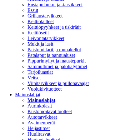
Ensiapulaukut ja -tarvikkeet
Essut
Grillaustarvikkeet
Keittiölaitteet
Keittiöpyyhkeet ja tiskirätit
Keittiösetit
Leivontatarvikkeet
Mukit ja lasit
Paistomittarit ja munakellot
Patalaput ja pannualuset
Pippurimyllyt ja maustepurkit
Sammuttimet ja palohälyttimet
Tarjoiluastiat
Veitset
Viinitarvikkeet ja pullonavaajat
Vuolukivituotteet
Mainoslahjat
Mainoslahjat
Aurinkolasit
Kustomoitavat tuotteet
Autotarvikkeet
Avaimenperät
Heijastimet
Huulirasvat
Hygieniatuotteet