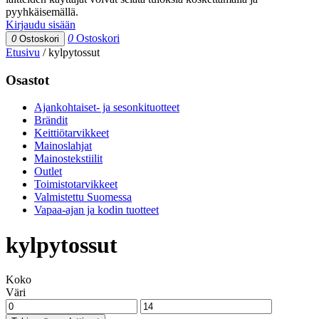
pyyhkäisemällä.
Kirjaudu sisään
0
Ostoskori
0
Ostoskori
Etusivu
/
kylpytossut
Osastot
Ajankohtaiset- ja sesonkituotteet
Brändit
Keittiötarvikkeet
Mainoslahjat
Mainostekstiilit
Outlet
Toimistotarvikkeet
Valmistettu Suomessa
Vapaa-ajan ja kodin tuotteet
kylpytossut
Koko
Väri