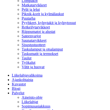
Lompakot
Matkatarvikkeet
Pelit ja lelut
Piknik-korit ja kylmälaukut
Puutarha
Pyyhkeet, kylpytakit ja kylpytossut
Retkeilytarvikkeet
Riippumatot ja alustat
Sateenvarjot
Saunatarvikkeet
Sisustustuotteet
Taskulamput ja otsalamput
Taskumatit ja termokset
Taulut
Työkalut
Viltit ja huovat
Liikelahjavalikoima
Ajankohtaista
Kuvastot
Blogi
Palvelut
Aineisto-ohje
Liikelahjat
Sopimusasiakkuus