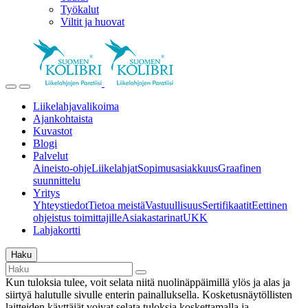
Työkalut
Viltit ja huovat
Liikelahjavalikoima
Ajankohtaista
Kuvastot
Blogi
Palvelut
Aineisto-ohje
Liikelahjat
Sopimusasiakkuus
Graafinen
suunnittelu
Yritys
Yhteystiedot
Tietoa meistä
Vastuullisuus
Sertifikaatit
Eettinen
ohjeistus toimittajille
Asiakastarinat
UKK
Lahjakortti
Haku
Kun tuloksia tulee, voit selata niitä nuolinäppäimillä ylös ja alas ja
siirtyä halutulle sivulle enterin painalluksella. Kosketusnäytöllisten
laitteiden käyttäjät voivat selata tuloksia koskettamalla ja