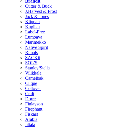
Brändit
Cutter & Buck
J.Harvest & Frost
Jack & Jones
Klippan
Kupilka
Label-Free
Lumoava
Marimekko
Native Spirit
Rituals
SACKit
SOL'S
Stanley/Stella
Vilikkala
Camelbak
Clique
Cottover
Craft
Dorre
Finlayson
Firephant
Fiskars
Arabia
Iittala