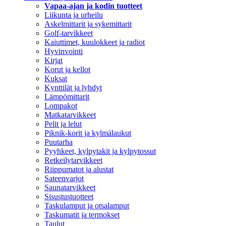
Vapaa-ajan ja kodin tuotteet
Liikunta ja urheilu
Askelmittarit ja sykemittarit
Golf-tarvikkeet
Kaiuttimet, kuulokkeet ja radiot
Hyvinvointi
Kirjat
Korut ja kellot
Kuksat
Kynttilät ja lyhdyt
Lämpömittarit
Lompakot
Matkatarvikkeet
Pelit ja lelut
Piknik-korit ja kylmälaukut
Puutarha
Pyyhkeet, kylpytakit ja kylpytossut
Retkeilytarvikkeet
Riippumatot ja alustat
Sateenvarjot
Saunatarvikkeet
Sisustustuotteet
Taskulamput ja otsalamput
Taskumatit ja termokset
Taulut