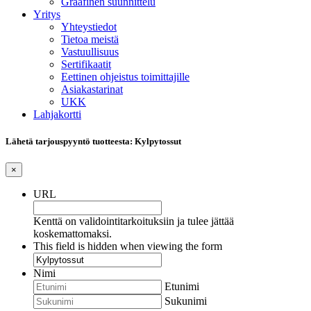
Graafinen suunnittelu
Yritys
Yhteystiedot
Tietoa meistä
Vastuullisuus
Sertifikaatit
Eettinen ohjeistus toimittajille
Asiakastarinat
UKK
Lahjakortti
Lähetä tarjouspyyntö tuotteesta: Kylpytossut
×
URL
Kenttä on validointitarkoituksiin ja tulee jättää
koskemattomaksi.
This field is hidden when viewing the form
Nimi
Etunimi
Sukunimi