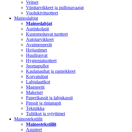
Veitset
Viinitarvikkeet ja pullonavaajat
Vuolukivituotteet
Mainoslahjat
Mainoslahjat
Aurinkolasit
Kustomoitavat tuotteet
Autotarvikkeet
Avaimenperät
Heijastimet
Huulirasvat
Hygieniatuotteet
Juomapullot
Kaulanauhat ja rannekkeet
Korvatulpat
Lahjalaatikot
Magneetit
Makeiset
Paperikassit ja lahjakassit
Pinssit ja rintanapit
Tekniikka
Tulitikut ja sytyttimet
Mainostekstiilit
Mainostekstiilit
Asusteet