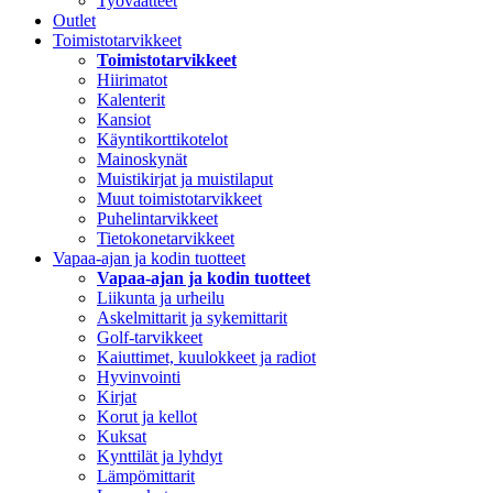
Työvaatteet
Outlet
Toimistotarvikkeet
Toimistotarvikkeet
Hiirimatot
Kalenterit
Kansiot
Käyntikorttikotelot
Mainoskynät
Muistikirjat ja muistilaput
Muut toimistotarvikkeet
Puhelintarvikkeet
Tietokonetarvikkeet
Vapaa-ajan ja kodin tuotteet
Vapaa-ajan ja kodin tuotteet
Liikunta ja urheilu
Askelmittarit ja sykemittarit
Golf-tarvikkeet
Kaiuttimet, kuulokkeet ja radiot
Hyvinvointi
Kirjat
Korut ja kellot
Kuksat
Kynttilät ja lyhdyt
Lämpömittarit