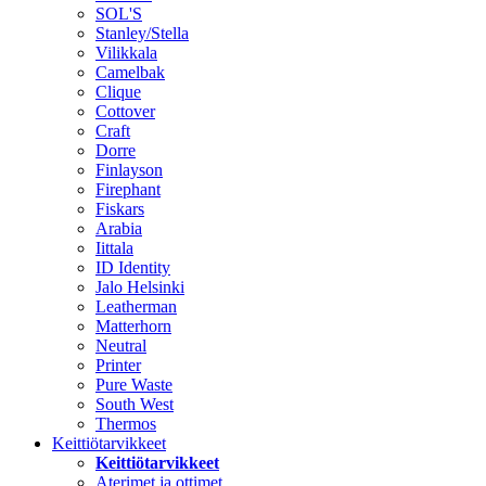
SOL'S
Stanley/Stella
Vilikkala
Camelbak
Clique
Cottover
Craft
Dorre
Finlayson
Firephant
Fiskars
Arabia
Iittala
ID Identity
Jalo Helsinki
Leatherman
Matterhorn
Neutral
Printer
Pure Waste
South West
Thermos
Keittiötarvikkeet
Keittiötarvikkeet
Aterimet ja ottimet