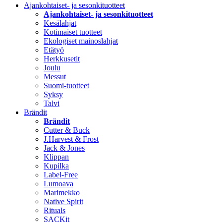
Ajankohtaiset- ja sesonkituotteet
Ajankohtaiset- ja sesonkituotteet
Kesälahjat
Kotimaiset tuotteet
Ekologiset mainoslahjat
Etätyö
Herkkusetit
Joulu
Messut
Suomi-tuotteet
Syksy
Talvi
Brändit
Brändit
Cutter & Buck
J.Harvest & Frost
Jack & Jones
Klippan
Kupilka
Label-Free
Lumoava
Marimekko
Native Spirit
Rituals
SACKit