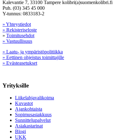
Kalevantie 7, 33100 Tampere kolibri(a)suomenkolibri.fi
Puh. (03) 345 45 000
Y-tunnus: 0833183-2
» Yhteystiedot
» Rekisteriseloste
»
Toimitusehdot
» Vastuullisuus
» Laatu- ja ympäristöpolitiikka
» Eettinen ohjeistus toimittajille
» Evästeasetukset
Yrityksille
Liikelahjavalikoima
Kuvastot
Ajankohtaista
Sopimusasiakkuus
Sunnittelupalvelut
Asiakastarinat
Blogi
UKK