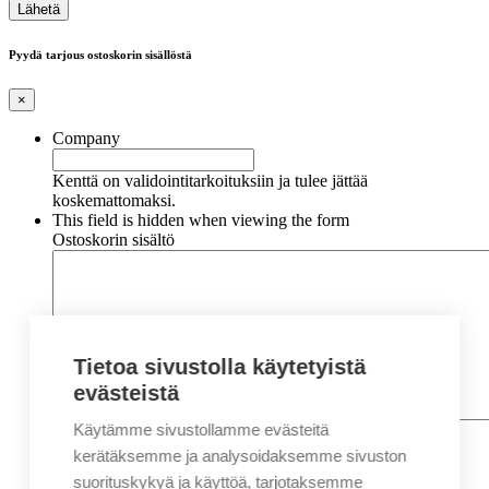
Pyydä tarjous ostoskorin sisällöstä
×
Company
Kenttä on validointitarkoituksiin ja tulee jättää
koskemattomaksi.
This field is hidden when viewing the form
Ostoskorin sisältö
Tietoa sivustolla käytetyistä
evästeistä
Käytämme sivustollamme evästeitä
Nimi
*
Etunimi
kerätäksemme ja analysoidaksemme sivuston
Sukunimi
suorituskykyä ja käyttöä, tarjotaksemme