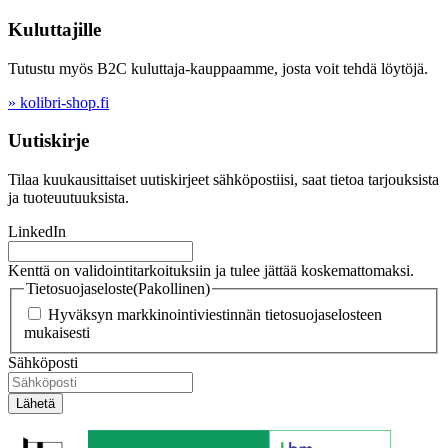
Kuluttajille
Tutustu myös B2C kuluttaja-kauppaamme, josta voit tehdä löytöjä.
» kolibri-shop.fi
Uutiskirje
Tilaa kuukausittaiset uutiskirjeet sähköpostiisi, saat tietoa tarjouksista
ja tuoteuutuuksista.
LinkedIn
Kenttä on validointitarkoituksiin ja tulee jättää koskemattomaksi.
Tietosuojaseloste
(Pakollinen)
Hyväksyn markkinointiviestinnän tietosuojaselosteen
mukaisesti
Sähköposti