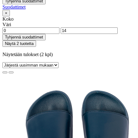
Tyhjennä suodattimet
Suodattimet
×
Koko
Väri
Tyhjennä suodattimet
Näytä 2 tuotetta
Näytetään tulokset (2 kpl)