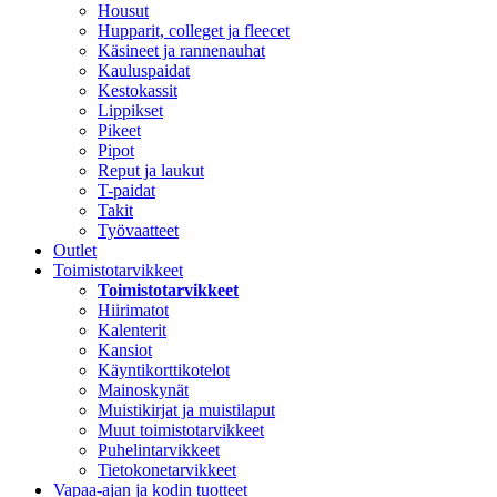
Housut
Hupparit, colleget ja fleecet
Käsineet ja rannenauhat
Kauluspaidat
Kestokassit
Lippikset
Pikeet
Pipot
Reput ja laukut
T-paidat
Takit
Työvaatteet
Outlet
Toimistotarvikkeet
Toimistotarvikkeet
Hiirimatot
Kalenterit
Kansiot
Käyntikorttikotelot
Mainoskynät
Muistikirjat ja muistilaput
Muut toimistotarvikkeet
Puhelintarvikkeet
Tietokonetarvikkeet
Vapaa-ajan ja kodin tuotteet