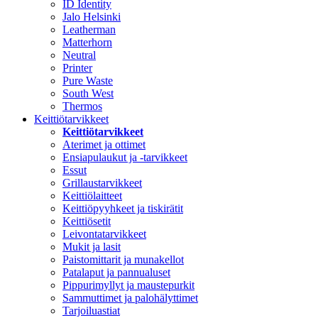
ID Identity
Jalo Helsinki
Leatherman
Matterhorn
Neutral
Printer
Pure Waste
South West
Thermos
Keittiötarvikkeet
Keittiötarvikkeet
Aterimet ja ottimet
Ensiapulaukut ja -tarvikkeet
Essut
Grillaustarvikkeet
Keittiölaitteet
Keittiöpyyhkeet ja tiskirätit
Keittiösetit
Leivontatarvikkeet
Mukit ja lasit
Paistomittarit ja munakellot
Patalaput ja pannualuset
Pippurimyllyt ja maustepurkit
Sammuttimet ja palohälyttimet
Tarjoiluastiat