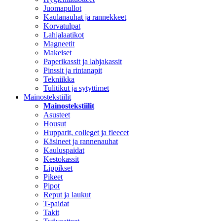
Juomapullot
Kaulanauhat ja rannekkeet
Korvatulpat
Lahjalaatikot
Magneetit
Makeiset
Paperikassit ja lahjakassit
Pinssit ja rintanapit
Tekniikka
Tulitikut ja sytyttimet
Mainostekstiilit
Mainostekstiilit
Asusteet
Housut
Hupparit, colleget ja fleecet
Käsineet ja rannenauhat
Kauluspaidat
Kestokassit
Lippikset
Pikeet
Pipot
Reput ja laukut
T-paidat
Takit