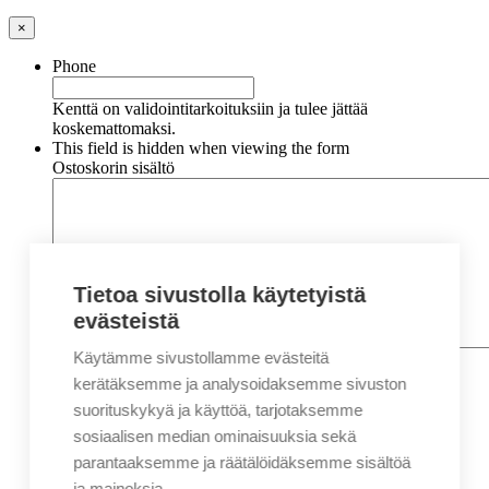
×
Phone
Kenttä on validointitarkoituksiin ja tulee jättää
koskemattomaksi.
This field is hidden when viewing the form
Ostoskorin sisältö
Tietoa sivustolla käytetyistä
evästeistä
Käytämme sivustollamme evästeitä
Nimi
*
Etunimi
kerätäksemme ja analysoidaksemme sivuston
Sukunimi
suorituskykyä ja käyttöä, tarjotaksemme
Yritys
sosiaalisen median ominaisuuksia sekä
parantaaksemme ja räätälöidäksemme sisältöä
Sähköposti
*
ja mainoksia.