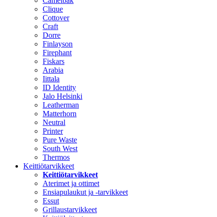
Camelbak
Clique
Cottover
Craft
Dorre
Finlayson
Firephant
Fiskars
Arabia
Iittala
ID Identity
Jalo Helsinki
Leatherman
Matterhorn
Neutral
Printer
Pure Waste
South West
Thermos
Keittiötarvikkeet
Keittiötarvikkeet
Aterimet ja ottimet
Ensiapulaukut ja -tarvikkeet
Essut
Grillaustarvikkeet