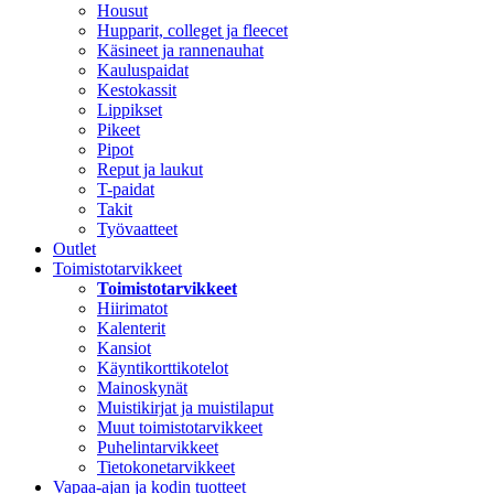
Housut
Hupparit, colleget ja fleecet
Käsineet ja rannenauhat
Kauluspaidat
Kestokassit
Lippikset
Pikeet
Pipot
Reput ja laukut
T-paidat
Takit
Työvaatteet
Outlet
Toimistotarvikkeet
Toimistotarvikkeet
Hiirimatot
Kalenterit
Kansiot
Käyntikorttikotelot
Mainoskynät
Muistikirjat ja muistilaput
Muut toimistotarvikkeet
Puhelintarvikkeet
Tietokonetarvikkeet
Vapaa-ajan ja kodin tuotteet