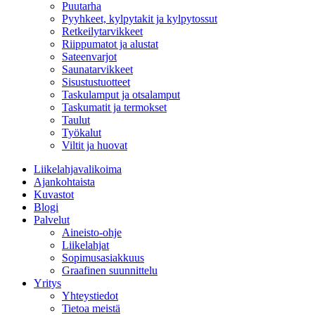
Puutarha
Pyyhkeet, kylpytakit ja kylpytossut
Retkeilytarvikkeet
Riippumatot ja alustat
Sateenvarjot
Saunatarvikkeet
Sisustustuotteet
Taskulamput ja otsalamput
Taskumatit ja termokset
Taulut
Työkalut
Viltit ja huovat
Liikelahjavalikoima
Ajankohtaista
Kuvastot
Blogi
Palvelut
Aineisto-ohje
Liikelahjat
Sopimusasiakkuus
Graafinen suunnittelu
Yritys
Yhteystiedot
Tietoa meistä