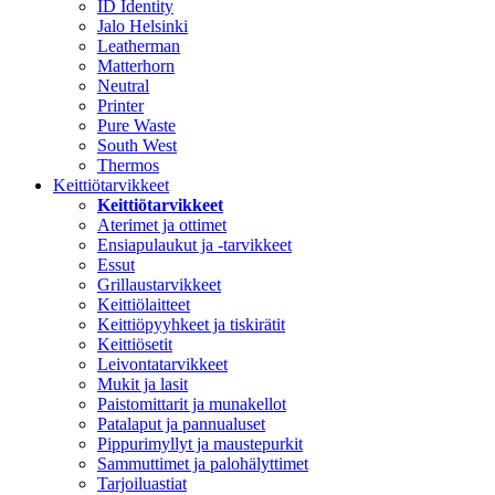
ID Identity
Jalo Helsinki
Leatherman
Matterhorn
Neutral
Printer
Pure Waste
South West
Thermos
Keittiötarvikkeet
Keittiötarvikkeet
Aterimet ja ottimet
Ensiapulaukut ja -tarvikkeet
Essut
Grillaustarvikkeet
Keittiölaitteet
Keittiöpyyhkeet ja tiskirätit
Keittiösetit
Leivontatarvikkeet
Mukit ja lasit
Paistomittarit ja munakellot
Patalaput ja pannualuset
Pippurimyllyt ja maustepurkit
Sammuttimet ja palohälyttimet
Tarjoiluastiat