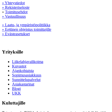
» Yhteystiedot
» Rekisteriseloste
»
Toimitusehdot
» Vastuullisuus
» Laatu- ja ympäristöpolitiikka
» Eettinen ohjeistus toimittajille
» Evästeasetukset
Yrityksille
Liikelahjavalikoima
Kuvastot
Ajankohtaista
Sopimusasiakkuus
Sunnittelupalvelut
Asiakastarinat
Blogi
UKK
Kuluttajille