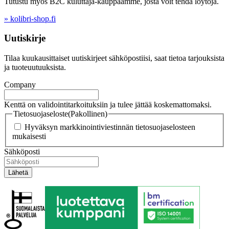
Tutustu myös B2C kuluttaja-kauppaamme, josta voit tehdä löytöjä.
» kolibri-shop.fi
Uutiskirje
Tilaa kuukausittaiset uutiskirjeet sähköpostiisi, saat tietoa tarjouksista
ja tuoteuutuuksista.
Company
Kenttä on validointitarkoituksiin ja tulee jättää koskemattomaksi.
Tietosuojaseloste
(Pakollinen)
Hyväksyn markkinointiviestinnän tietosuojaselosteen
mukaisesti
Sähköposti