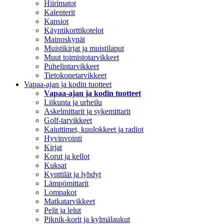
Hiirimatot
Kalenterit
Kansiot
Käyntikorttikotelot
Mainoskynät
Muistikirjat ja muistilaput
Muut toimistotarvikkeet
Puhelintarvikkeet
Tietokonetarvikkeet
Vapaa-ajan ja kodin tuotteet
Vapaa-ajan ja kodin tuotteet
Liikunta ja urheilu
Askelmittarit ja sykemittarit
Golf-tarvikkeet
Kaiuttimet, kuulokkeet ja radiot
Hyvinvointi
Kirjat
Korut ja kellot
Kuksat
Kynttilät ja lyhdyt
Lämpömittarit
Lompakot
Matkatarvikkeet
Pelit ja lelut
Piknik-korit ja kylmälaukut