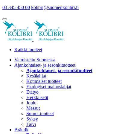
03 345 450 00
kolibri@suomenkolibri.fi
Kaikki tuotteet
Valmistettu Suomessa
Ajankohtaiset- ja sesonkituotteet
Ajankohtaiset- ja sesonkituotteet
Kesälahjat
Kotimaiset tuotteet
Ekologiset mainoslahjat
Etätyö
Herkkusetit
Joulu
Messut
Suomi-tuotteet
Syksy
Talvi
Brändit