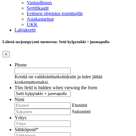
Vastuullisuus
Sertifikaatit
Eettinen ohjeistus toimittajille
Asiakastarinat
UKK
Lahjakortti
Lähetä tarjouspyyntö tuotteesta: Setti kylpytakki + juomapullo
×
Phone
Kenttä on validointitarkoituksiin ja tulee jättää
koskemattomaksi.
This field is hidden when viewing the form
Nimi
Etunimi
Sukunimi
Yritys
Sähköposti
*