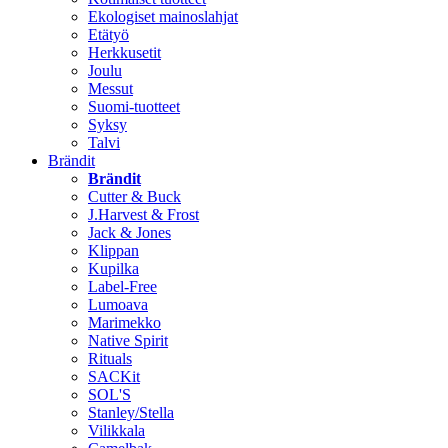
Ekologiset mainoslahjat
Etätyö
Herkkusetit
Joulu
Messut
Suomi-tuotteet
Syksy
Talvi
Brändit
Brändit
Cutter & Buck
J.Harvest & Frost
Jack & Jones
Klippan
Kupilka
Label-Free
Lumoava
Marimekko
Native Spirit
Rituals
SACKit
SOL'S
Stanley/Stella
Vilikkala