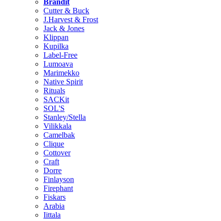
Brändit
Cutter & Buck
J.Harvest & Frost
Jack & Jones
Klippan
Kupilka
Label-Free
Lumoava
Marimekko
Native Spirit
Rituals
SACKit
SOL'S
Stanley/Stella
Vilikkala
Camelbak
Clique
Cottover
Craft
Dorre
Finlayson
Firephant
Fiskars
Arabia
Iittala