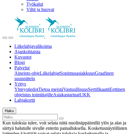
Työkalut
Viltit ja huovat
Liikelahjavalikoima
Ajankohtaista
Kuvastot
Blogi
Palvelut
Aineisto-ohje
Liikelahjat
Sopimusasiakkuus
Graafinen
suunnittelu
Yritys
Yhteystiedot
Tietoa meistä
Vastuullisuus
Sertifikaatit
Eettinen
ohjeistus toimittajille
Asiakastarinat
UKK
Lahjakortti
Haku
Kun tuloksia tulee, voit selata niitä nuolinäppäimillä ylös ja alas ja
siirtyä halutulle sivulle enterin painalluksella. Kosketusnäytöllisten
laitteiden käyttäjät voivat selata tuloksia koskettamalla ja