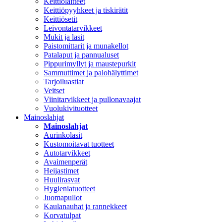
Keittiölaitteet
Keittiöpyyhkeet ja tiskirätit
Keittiösetit
Leivontatarvikkeet
Mukit ja lasit
Paistomittarit ja munakellot
Patalaput ja pannualuset
Pippurimyllyt ja maustepurkit
Sammuttimet ja palohälyttimet
Tarjoiluastiat
Veitset
Viinitarvikkeet ja pullonavaajat
Vuolukivituotteet
Mainoslahjat
Mainoslahjat
Aurinkolasit
Kustomoitavat tuotteet
Autotarvikkeet
Avaimenperät
Heijastimet
Huulirasvat
Hygieniatuotteet
Juomapullot
Kaulanauhat ja rannekkeet
Korvatulpat