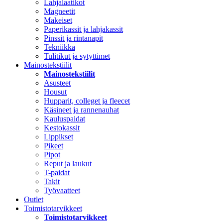
Lahjalaatikot
Magneetit
Makeiset
Paperikassit ja lahjakassit
Pinssit ja rintanapit
Tekniikka
Tulitikut ja sytyttimet
Mainostekstiilit
Mainostekstiilit
Asusteet
Housut
Hupparit, colleget ja fleecet
Käsineet ja rannenauhat
Kauluspaidat
Kestokassit
Lippikset
Pikeet
Pipot
Reput ja laukut
T-paidat
Takit
Työvaatteet
Outlet
Toimistotarvikkeet
Toimistotarvikkeet