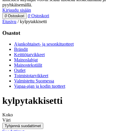
pyyhkäisemällä.
Kirjaudu sisään
0
Ostoskori
0
Ostoskori
Etusivu
/
kylpytakkisetti
Osastot
Ajankohtaiset- ja sesonkituotteet
Brändit
Keittiötarvikkeet
Mainoslahjat
Mainostekstiilit
Outlet
Toimistotarvikkeet
Valmistettu Suomessa
Vapaa-ajan ja kodin tuotteet
kylpytakkisetti
Koko
Väri
Tyhjennä suodattimet