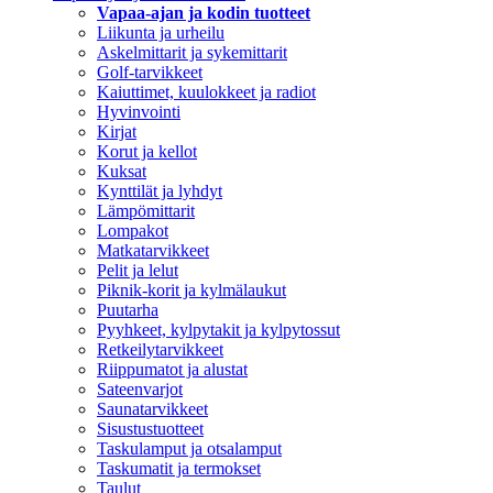
Vapaa-ajan ja kodin tuotteet
Liikunta ja urheilu
Askelmittarit ja sykemittarit
Golf-tarvikkeet
Kaiuttimet, kuulokkeet ja radiot
Hyvinvointi
Kirjat
Korut ja kellot
Kuksat
Kynttilät ja lyhdyt
Lämpömittarit
Lompakot
Matkatarvikkeet
Pelit ja lelut
Piknik-korit ja kylmälaukut
Puutarha
Pyyhkeet, kylpytakit ja kylpytossut
Retkeilytarvikkeet
Riippumatot ja alustat
Sateenvarjot
Saunatarvikkeet
Sisustustuotteet
Taskulamput ja otsalamput
Taskumatit ja termokset
Taulut