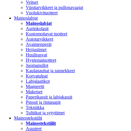
Veitset
Viinitarvikkeet ja pullonavaajat
Vuolukivituotteet
Mainoslahjat
Mainoslahjat
Aurinkolasit
Kustomoitavat tuotteet
Autotarvikkeet
Avaimenperät
Heijastimet
Huulirasvat
Hygieniatuotteet
Juomapullot
Kaulanauhat ja rannekkeet
Korvatulpat
Lahjalaatikot
Magneetit
Makeiset
Paperikassit ja lahjakassit
Pinssit ja rintanapit
Tekniikka
Tulitikut ja sytyttimet
Mainostekstiilit
Mainostekstiilit
Asusteet