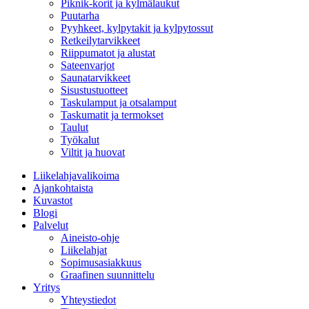
Piknik-korit ja kylmälaukut
Puutarha
Pyyhkeet, kylpytakit ja kylpytossut
Retkeilytarvikkeet
Riippumatot ja alustat
Sateenvarjot
Saunatarvikkeet
Sisustustuotteet
Taskulamput ja otsalamput
Taskumatit ja termokset
Taulut
Työkalut
Viltit ja huovat
Liikelahjavalikoima
Ajankohtaista
Kuvastot
Blogi
Palvelut
Aineisto-ohje
Liikelahjat
Sopimusasiakkuus
Graafinen suunnittelu
Yritys
Yhteystiedot