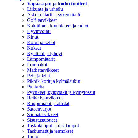
Vapaa-ajan ja kodin tuotteet
Liikunta ja urheilu
Askelmittarit ja sykemittarit
Golf-tarvikkeet
Kaiuttimet, kuulokkeet ja radiot
Hyvinvointi
Kirjat
Korut ja kellot
Kuksat
Kynttilät ja lyhdyt
Lämpömittarit
Lompakot
Matkatarvikkeet
Pelit ja lelut
Piknik-korit ja kylmälaukut
Puutarha
Pyyhkeet, kylpytakit ja kylpytossut
Retkeilytarvikkeet
Riippumatot ja alustat
Sateenvarjot
Saunatarvikkeet
Sisustustuotteet
Taskulamput ja otsalamput
Taskumatit ja termokset
Taulut