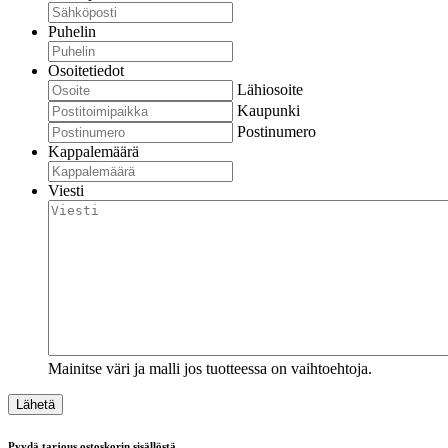
Puhelin
Osoitetiedot
Lähiosoite
Kaupunki
Postinumero
Kappalemäärä
Viesti
Mainitse väri ja malli jos tuotteessa on vaihtoehtoja.
Pyydä tarjous ostoskorin sisällöstä