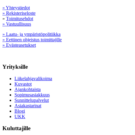
» Yhteystiedot
» Rekisteriseloste
»
Toimitusehdot
» Vastuullisuus
» Laatu- ja ympäristöpolitiikka
» Eettinen ohjeistus toimittajille
» Evästeasetukset
Yrityksille
Liikelahjavalikoima
Kuvastot
Ajankohtaista
Sopimusasiakkuus
Sunnittelupalvelut
Asiakastarinat
Blogi
UKK
Kuluttajille