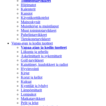
Toimistotarvikkeet
Hiirimatot
Kalenterit
Kansiot
Käyntikorttikotelot
Mainoskynät
Muistikirjat ja muistilaput
Muut toimistotarvikkeet
Puhelintarvikkeet
Tietokonetarvikkeet
Vapaa-ajan ja kodin tuotteet
Vapaa-ajan ja kodin tuotteet
Liikunta ja urheilu
Askelmittarit ja sykemittarit
Golf-tarvikkeet
Kaiuttimet, kuulokkeet ja radiot
Hyvinvointi
Kirjat
Korut ja kellot
Kuksat
Kynttilät ja lyhdyt
Lämpömittarit
Lompakot
Matkatarvikkeet
Pelit ja lelut