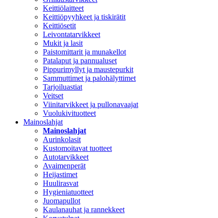
Keittiölaitteet
Keittiöpyyhkeet ja tiskirätit
Keittiösetit
Leivontatarvikkeet
Mukit ja lasit
Paistomittarit ja munakellot
Patalaput ja pannualuset
Pippurimyllyt ja maustepurkit
Sammuttimet ja palohälyttimet
Tarjoiluastiat
Veitset
Viinitarvikkeet ja pullonavaajat
Vuolukivituotteet
Mainoslahjat
Mainoslahjat
Aurinkolasit
Kustomoitavat tuotteet
Autotarvikkeet
Avaimenperät
Heijastimet
Huulirasvat
Hygieniatuotteet
Juomapullot
Kaulanauhat ja rannekkeet