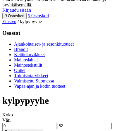
pyyhkäisemällä.
Kirjaudu sisään
0
Ostoskori
0
Ostoskori
Etusivu
/
kylpypyyhe
Osastot
Ajankohtaiset- ja sesonkituotteet
Brändit
Keittiötarvikkeet
Mainoslahjat
Mainostekstiilit
Outlet
Toimistotarvikkeet
Valmistettu Suomessa
Vapaa-ajan ja kodin tuotteet
kylpypyyhe
Koko
Väri