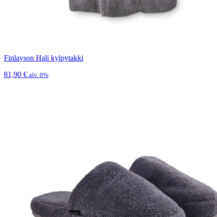
Finlayson Hali kylpytakki
81,90
€
alv. 0%