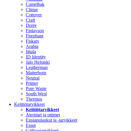
Camelbak
Clique
Cottover
Craft
Dorre
Finlayson
Firephant
Fiskars
Arabia
Iittala
ID Identity
Jalo Helsinki
Leatherman
Matterhorn
Neutral
Printer
Pure Waste
South West
Thermos
Keittiötarvikkeet
Keittiötarvikkeet
Aterimet ja ottimet
Ensiapulaukut ja -tarvikkeet
Essut
Grillaustarvikkeet