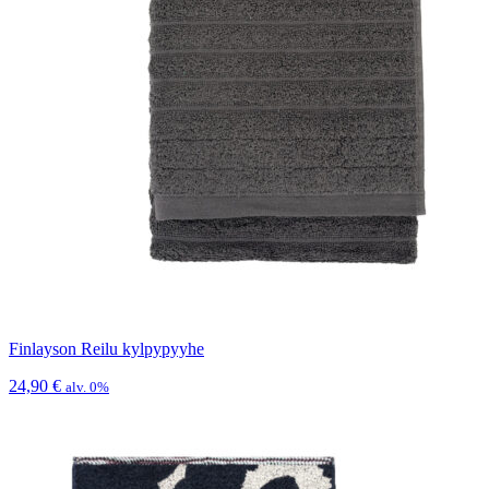
Finlayson Reilu kylpypyyhe
24,90
€
alv. 0%