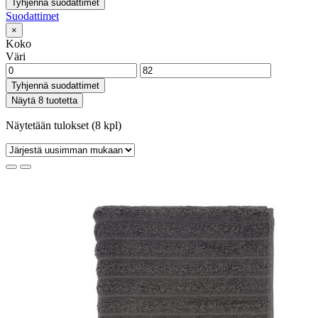
Tyhjennä suodattimet
Suodattimet
×
Koko
Väri
Tyhjennä suodattimet
Näytä 8 tuotetta
Näytetään tulokset (8 kpl)