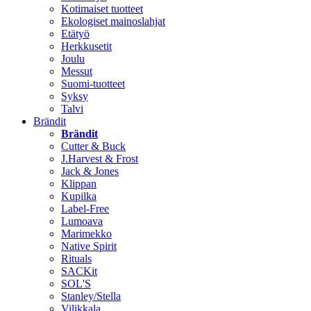
Kotimaiset tuotteet
Ekologiset mainoslahjat
Etätyö
Herkkusetit
Joulu
Messut
Suomi-tuotteet
Syksy
Talvi
Brändit
Brändit
Cutter & Buck
J.Harvest & Frost
Jack & Jones
Klippan
Kupilka
Label-Free
Lumoava
Marimekko
Native Spirit
Rituals
SACKit
SOL'S
Stanley/Stella
Vilikkala