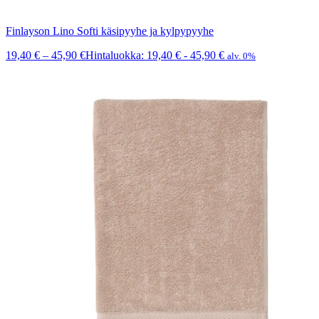
Finlayson Lino Softi käsipyyhe ja kylpypyyhe
19,40
€
–
45,90
€
Hintaluokka: 19,40 € - 45,90 €
alv. 0%