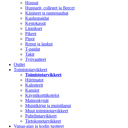
Housut
Hupparit, colleget ja fleecet
Käsineet ja rannenauhat
Kauluspaidat
Kestokassit
Lippikset
Pikeet
Pipot
Reput ja laukut
T-paidat
Takit
Työvaatteet
Outlet
Toimistotarvikkeet
Toimistotarvikkeet
Hiirimatot
Kalenterit
Kansiot
Käyntikorttikotelot
Mainoskynät
Muistikirjat ja muistilaput
Muut toimistotarvikkeet
Puhelintarvikkeet
Tietokonetarvikkeet
Vapaa-ajan ja kodin tuotteet