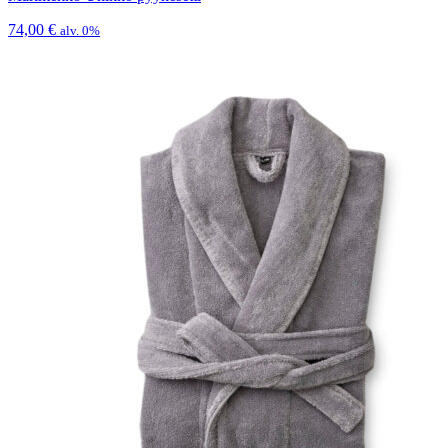
74,00
€
alv. 0%