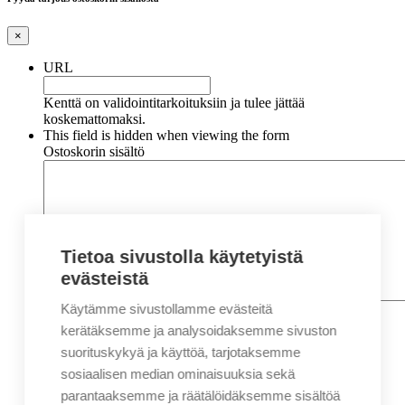
×
URL
Kenttä on validointitarkoituksiin ja tulee jättää
koskemattomaksi.
This field is hidden when viewing the form
Ostoskorin sisältö
Tietoa sivustolla käytetyistä
evästeistä
Käytämme sivustollamme evästeitä
Nimi
*
Etunimi
kerätäksemme ja analysoidaksemme sivuston
Sukunimi
suorituskykyä ja käyttöä, tarjotaksemme
Yritys
sosiaalisen median ominaisuuksia sekä
parantaaksemme ja räätälöidäksemme sisältöä
Sähköposti
*