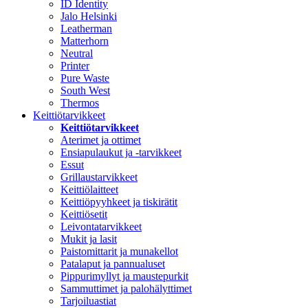
ID Identity
Jalo Helsinki
Leatherman
Matterhorn
Neutral
Printer
Pure Waste
South West
Thermos
Keittiötarvikkeet
Keittiötarvikkeet
Aterimet ja ottimet
Ensiapulaukut ja -tarvikkeet
Essut
Grillaustarvikkeet
Keittiölaitteet
Keittiöpyyhkeet ja tiskirätit
Keittiösetit
Leivontatarvikkeet
Mukit ja lasit
Paistomittarit ja munakellot
Patalaput ja pannualuset
Pippurimyllyt ja maustepurkit
Sammuttimet ja palohälyttimet
Tarjoiluastiat