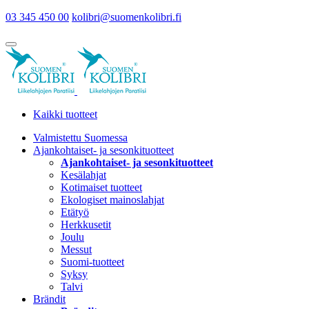
03 345 450 00
kolibri@suomenkolibri.fi
Kaikki tuotteet
Valmistettu Suomessa
Ajankohtaiset- ja sesonkituotteet
Ajankohtaiset- ja sesonkituotteet
Kesälahjat
Kotimaiset tuotteet
Ekologiset mainoslahjat
Etätyö
Herkkusetit
Joulu
Messut
Suomi-tuotteet
Syksy
Talvi
Brändit