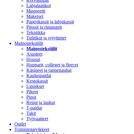
Korvatulpat
Lahjalaatikot
Magneetit
Makeiset
Paperikassit ja lahjakassit
Pinssit ja rintanapit
Tekniikka
Tulitikut ja sytyttimet
Mainostekstiilit
Mainostekstiilit
Asusteet
Housut
Hupparit, colleget ja fleecet
Käsineet ja rannenauhat
Kauluspaidat
Kestokassit
Lippikset
Pikeet
Pipot
Reput ja laukut
T-paidat
Takit
Työvaatteet
Outlet
Toimistotarvikkeet