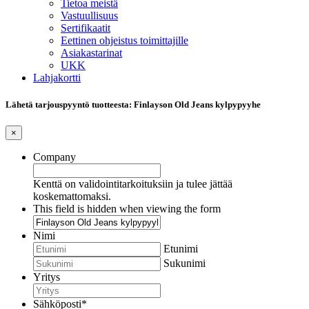
Tietoa meistä
Vastuullisuus
Sertifikaatit
Eettinen ohjeistus toimittajille
Asiakastarinat
UKK
Lahjakortti
Lähetä tarjouspyyntö tuotteesta: Finlayson Old Jeans kylpypyyhe
×
Company
Kenttä on validointitarkoituksiin ja tulee jättää
koskemattomaksi.
This field is hidden when viewing the form
Nimi
Etunimi
Sukunimi
Yritys
Sähköposti
*