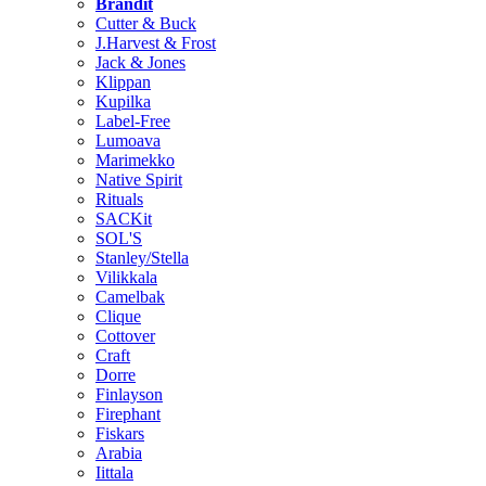
Brändit
Cutter & Buck
J.Harvest & Frost
Jack & Jones
Klippan
Kupilka
Label-Free
Lumoava
Marimekko
Native Spirit
Rituals
SACKit
SOL'S
Stanley/Stella
Vilikkala
Camelbak
Clique
Cottover
Craft
Dorre
Finlayson
Firephant
Fiskars
Arabia
Iittala