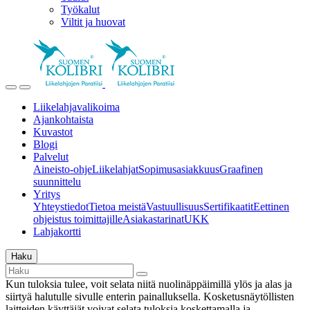
Työkalut
Viltit ja huovat
Liikelahjavalikoima
Ajankohtaista
Kuvastot
Blogi
Palvelut
Aineisto-ohje
Liikelahjat
Sopimusasiakkuus
Graafinen
suunnittelu
Yritys
Yhteystiedot
Tietoa meistä
Vastuullisuus
Sertifikaatit
Eettinen
ohjeistus toimittajille
Asiakastarinat
UKK
Lahjakortti
Haku
Kun tuloksia tulee, voit selata niitä nuolinäppäimillä ylös ja alas ja
siirtyä halutulle sivulle enterin painalluksella. Kosketusnäytöllisten
laitteiden käyttäjät voivat selata tuloksia koskettamalla ja