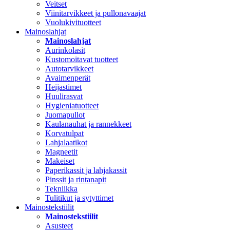
Veitset
Viinitarvikkeet ja pullonavaajat
Vuolukivituotteet
Mainoslahjat
Mainoslahjat
Aurinkolasit
Kustomoitavat tuotteet
Autotarvikkeet
Avaimenperät
Heijastimet
Huulirasvat
Hygieniatuotteet
Juomapullot
Kaulanauhat ja rannekkeet
Korvatulpat
Lahjalaatikot
Magneetit
Makeiset
Paperikassit ja lahjakassit
Pinssit ja rintanapit
Tekniikka
Tulitikut ja sytyttimet
Mainostekstiilit
Mainostekstiilit
Asusteet