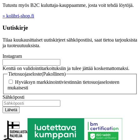
Tutustu myös B2C kuluttaja-kauppaamme, josta voit tehdä löytöjä.
» kolibri-shop.fi
Uutiskirje
Tilaa kuukausittaiset uutiskirjeet sähköpostiisi, saat tietoa tarjouksista
ja tuoteuutuuksista.
Instagram
Kenttä on validointitarkoituksiin ja tulee jättää koskemattomaksi.
Tietosuojaseloste
(Pakollinen)
Hyväksyn markkinointiviestinnän tietosuojaselosteen
mukaisesti
Sähköposti