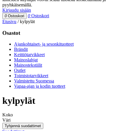
pyyhkäisemällä.
Kirjaudu sisään
0
Ostoskori
0
Ostoskori
Etusivu
/
kylpylät
Osastot
Ajankohtaiset- ja sesonkituotteet
Brändit
Keittiötarvikkeet
Mainoslahjat
Mainostekstiilit
Outlet
Toimistotarvikkeet
Valmistettu Suomessa
Vapaa-ajan ja kodin tuotteet
kylpylät
Koko
Väri
Tyhjennä suodattimet