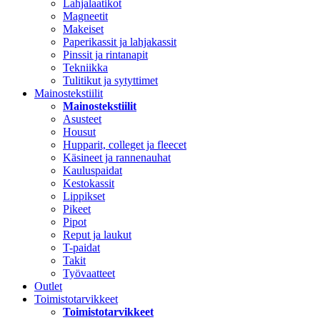
Lahjalaatikot
Magneetit
Makeiset
Paperikassit ja lahjakassit
Pinssit ja rintanapit
Tekniikka
Tulitikut ja sytyttimet
Mainostekstiilit
Mainostekstiilit
Asusteet
Housut
Hupparit, colleget ja fleecet
Käsineet ja rannenauhat
Kauluspaidat
Kestokassit
Lippikset
Pikeet
Pipot
Reput ja laukut
T-paidat
Takit
Työvaatteet
Outlet
Toimistotarvikkeet
Toimistotarvikkeet