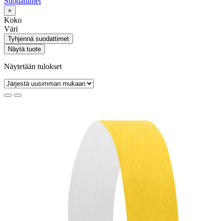
Suodattimet
×
Koko
Väri
Tyhjennä suodattimet
Näytä tuote
Näytetään tulokset