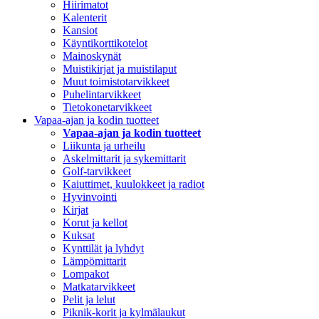
Hiirimatot
Kalenterit
Kansiot
Käyntikorttikotelot
Mainoskynät
Muistikirjat ja muistilaput
Muut toimistotarvikkeet
Puhelintarvikkeet
Tietokonetarvikkeet
Vapaa-ajan ja kodin tuotteet
Vapaa-ajan ja kodin tuotteet
Liikunta ja urheilu
Askelmittarit ja sykemittarit
Golf-tarvikkeet
Kaiuttimet, kuulokkeet ja radiot
Hyvinvointi
Kirjat
Korut ja kellot
Kuksat
Kynttilät ja lyhdyt
Lämpömittarit
Lompakot
Matkatarvikkeet
Pelit ja lelut
Piknik-korit ja kylmälaukut