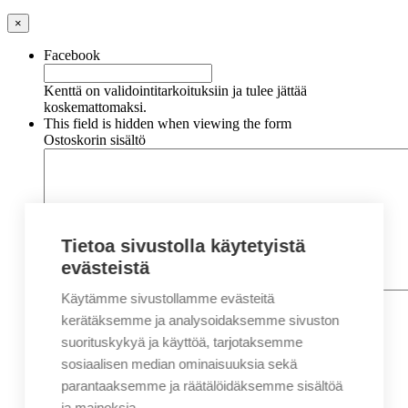
×
Facebook
Kenttä on validointitarkoituksiin ja tulee jättää
koskemattomaksi.
This field is hidden when viewing the form
Ostoskorin sisältö
Tietoa sivustolla käytetyistä
evästeistä
Käytämme sivustollamme evästeitä
Nimi
*
Etunimi
kerätäksemme ja analysoidaksemme sivuston
Sukunimi
suorituskykyä ja käyttöä, tarjotaksemme
Yritys
sosiaalisen median ominaisuuksia sekä
parantaaksemme ja räätälöidäksemme sisältöä
Sähköposti
*
ja mainoksia.