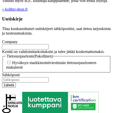
Tutustu myös B2C kuluttaja-kauppaamme, josta voit tehdä löytöjä.
» kolibri-shop.fi
Uutiskirje
Tilaa kuukausittaiset uutiskirjeet sähköpostiisi, saat tietoa tarjouksista
ja tuoteuutuuksista.
Company
Kenttä on validointitarkoituksiin ja tulee jättää koskemattomaksi.
Tietosuojaseloste
(Pakollinen)
Hyväksyn markkinointiviestinnän tietosuojaselosteen
mukaisesti
Sähköposti