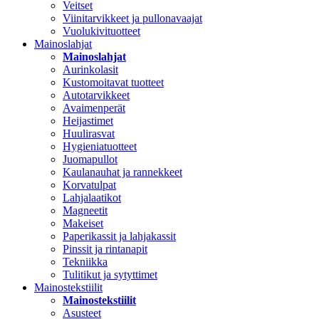
Veitset
Viinitarvikkeet ja pullonavaajat
Vuolukivituotteet
Mainoslahjat
Mainoslahjat
Aurinkolasit
Kustomoitavat tuotteet
Autotarvikkeet
Avaimenperät
Heijastimet
Huulirasvat
Hygieniatuotteet
Juomapullot
Kaulanauhat ja rannekkeet
Korvatulpat
Lahjalaatikot
Magneetit
Makeiset
Paperikassit ja lahjakassit
Pinssit ja rintanapit
Tekniikka
Tulitikut ja sytyttimet
Mainostekstiilit
Mainostekstiilit
Asusteet