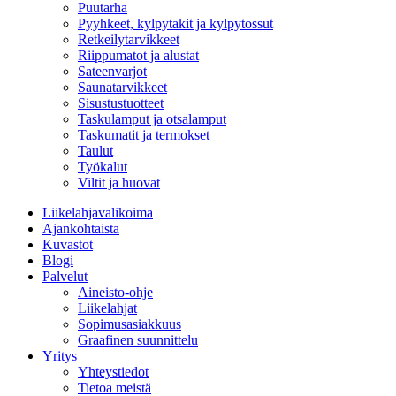
Puutarha
Pyyhkeet, kylpytakit ja kylpytossut
Retkeilytarvikkeet
Riippumatot ja alustat
Sateenvarjot
Saunatarvikkeet
Sisustustuotteet
Taskulamput ja otsalamput
Taskumatit ja termokset
Taulut
Työkalut
Viltit ja huovat
Liikelahjavalikoima
Ajankohtaista
Kuvastot
Blogi
Palvelut
Aineisto-ohje
Liikelahjat
Sopimusasiakkuus
Graafinen suunnittelu
Yritys
Yhteystiedot
Tietoa meistä