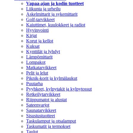
Vapaa-ajan ja kodin tuotteet
Liikunta ja urheilu
Askelmittarit ja sykemittarit
Golf-tarvikkeet
Kaiuttimet, kuulokkeet ja radiot
Hyvinvointi
Kirjat
Korut ja kellot
Kuksat
Kynttilät ja lyhdyt
Lämpömittarit
Lompakot
Matkatarvikkeet
Pelit ja lelut
Piknik-korit ja kylmälaukut
Puutarha
Pyyhkeet, kylpytakit ja kylpytossut
Retkeilytarvikkeet
Riippumatot ja alustat
Sateenvarjot
Saunatarvikkeet
Sisustustuotteet
Taskulamput ja otsalamput
Taskumatit ja termokset
Taulut