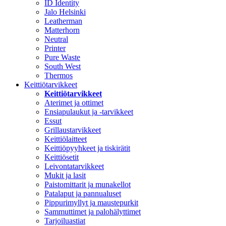
ID Identity
Jalo Helsinki
Leatherman
Matterhorn
Neutral
Printer
Pure Waste
South West
Thermos
Keittiötarvikkeet
Keittiötarvikkeet
Aterimet ja ottimet
Ensiapulaukut ja -tarvikkeet
Essut
Grillaustarvikkeet
Keittiölaitteet
Keittiöpyyhkeet ja tiskirätit
Keittiösetit
Leivontatarvikkeet
Mukit ja lasit
Paistomittarit ja munakellot
Patalaput ja pannualuset
Pippurimyllyt ja maustepurkit
Sammuttimet ja palohälyttimet
Tarjoiluastiat