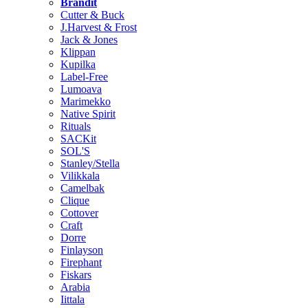
Brändit
Cutter & Buck
J.Harvest & Frost
Jack & Jones
Klippan
Kupilka
Label-Free
Lumoava
Marimekko
Native Spirit
Rituals
SACKit
SOL'S
Stanley/Stella
Vilikkala
Camelbak
Clique
Cottover
Craft
Dorre
Finlayson
Firephant
Fiskars
Arabia
Iittala