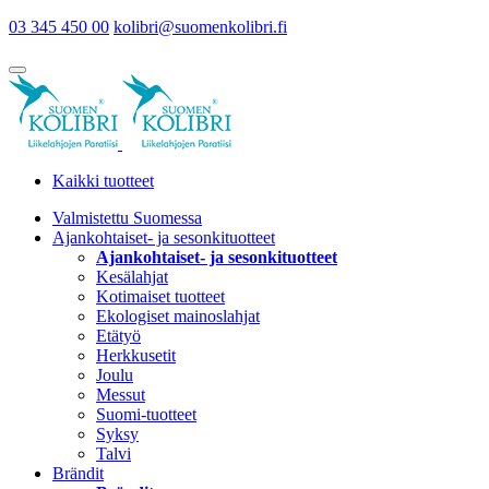
03 345 450 00
kolibri@suomenkolibri.fi
Kaikki tuotteet
Valmistettu Suomessa
Ajankohtaiset- ja sesonkituotteet
Ajankohtaiset- ja sesonkituotteet
Kesälahjat
Kotimaiset tuotteet
Ekologiset mainoslahjat
Etätyö
Herkkusetit
Joulu
Messut
Suomi-tuotteet
Syksy
Talvi
Brändit