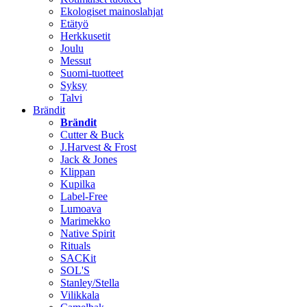
Ekologiset mainoslahjat
Etätyö
Herkkusetit
Joulu
Messut
Suomi-tuotteet
Syksy
Talvi
Brändit
Brändit
Cutter & Buck
J.Harvest & Frost
Jack & Jones
Klippan
Kupilka
Label-Free
Lumoava
Marimekko
Native Spirit
Rituals
SACKit
SOL'S
Stanley/Stella
Vilikkala