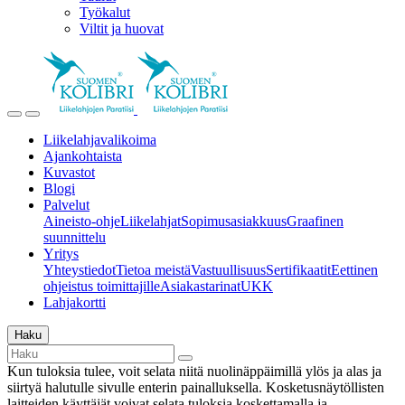
Työkalut
Viltit ja huovat
Liikelahjavalikoima
Ajankohtaista
Kuvastot
Blogi
Palvelut
Aineisto-ohje
Liikelahjat
Sopimusasiakkuus
Graafinen
suunnittelu
Yritys
Yhteystiedot
Tietoa meistä
Vastuullisuus
Sertifikaatit
Eettinen
ohjeistus toimittajille
Asiakastarinat
UKK
Lahjakortti
Haku
Kun tuloksia tulee, voit selata niitä nuolinäppäimillä ylös ja alas ja
siirtyä halutulle sivulle enterin painalluksella. Kosketusnäytöllisten
laitteiden käyttäjät voivat selata tuloksia koskettamalla ja