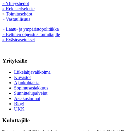
» Yhteystiedot
» Rekisteriseloste
»
Toimitusehdot
» Vastuullisuus
» Laatu- ja ympäristöpolitiikka
» Eettinen ohjeistus toimittajille
» Evästeasetukset
Yrityksille
Liikelahjavalikoima
Kuvastot
Ajankohtaista
Sopimusasiakkuus
Sunnittelupalvelut
Asiakastarinat
Blogi
UKK
Kuluttajille