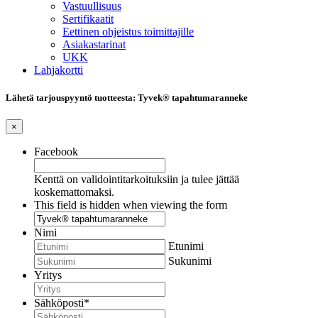
Vastuullisuus
Sertifikaatit
Eettinen ohjeistus toimittajille
Asiakastarinat
UKK
Lahjakortti
Lähetä tarjouspyyntö tuotteesta: Tyvek® tapahtumaranneke
×
Facebook
Kenttä on validointitarkoituksiin ja tulee jättää
koskemattomaksi.
This field is hidden when viewing the form
Nimi
Etunimi
Sukunimi
Yritys
Sähköposti
*