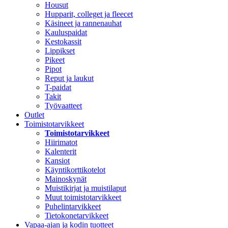
Housut
Hupparit, colleget ja fleecet
Käsineet ja rannenauhat
Kauluspaidat
Kestokassit
Lippikset
Pikeet
Pipot
Reput ja laukut
T-paidat
Takit
Työvaatteet
Outlet
Toimistotarvikkeet
Toimistotarvikkeet
Hiirimatot
Kalenterit
Kansiot
Käyntikorttikotelot
Mainoskynät
Muistikirjat ja muistilaput
Muut toimistotarvikkeet
Puhelintarvikkeet
Tietokonetarvikkeet
Vapaa-ajan ja kodin tuotteet