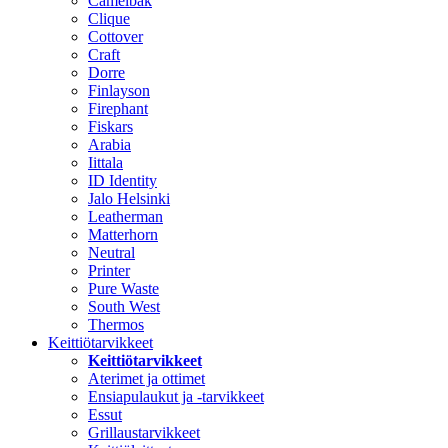
Camelbak
Clique
Cottover
Craft
Dorre
Finlayson
Firephant
Fiskars
Arabia
Iittala
ID Identity
Jalo Helsinki
Leatherman
Matterhorn
Neutral
Printer
Pure Waste
South West
Thermos
Keittiötarvikkeet
Keittiötarvikkeet
Aterimet ja ottimet
Ensiapulaukut ja -tarvikkeet
Essut
Grillaustarvikkeet