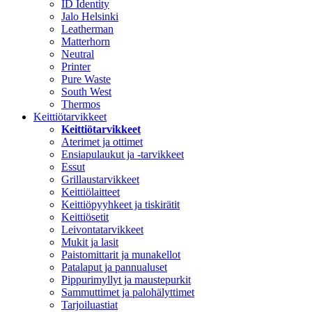
ID Identity
Jalo Helsinki
Leatherman
Matterhorn
Neutral
Printer
Pure Waste
South West
Thermos
Keittiötarvikkeet
Keittiötarvikkeet
Aterimet ja ottimet
Ensiapulaukut ja -tarvikkeet
Essut
Grillaustarvikkeet
Keittiölaitteet
Keittiöpyyhkeet ja tiskirätit
Keittiösetit
Leivontatarvikkeet
Mukit ja lasit
Paistomittarit ja munakellot
Patalaput ja pannualuset
Pippurimyllyt ja maustepurkit
Sammuttimet ja palohälyttimet
Tarjoiluastiat