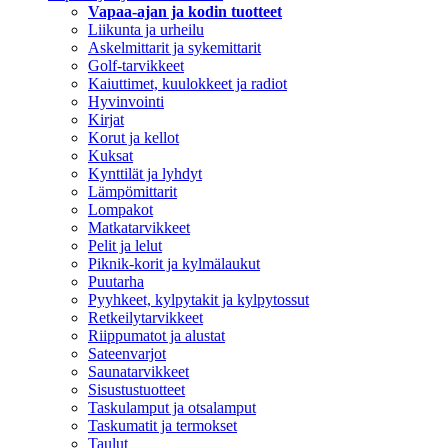
Vapaa-ajan ja kodin tuotteet
Liikunta ja urheilu
Askelmittarit ja sykemittarit
Golf-tarvikkeet
Kaiuttimet, kuulokkeet ja radiot
Hyvinvointi
Kirjat
Korut ja kellot
Kuksat
Kynttilät ja lyhdyt
Lämpömittarit
Lompakot
Matkatarvikkeet
Pelit ja lelut
Piknik-korit ja kylmälaukut
Puutarha
Pyyhkeet, kylpytakit ja kylpytossut
Retkeilytarvikkeet
Riippumatot ja alustat
Sateenvarjot
Saunatarvikkeet
Sisustustuotteet
Taskulamput ja otsalamput
Taskumatit ja termokset
Taulut