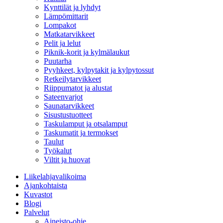
Kynttilät ja lyhdyt
Lämpömittarit
Lompakot
Matkatarvikkeet
Pelit ja lelut
Piknik-korit ja kylmälaukut
Puutarha
Pyyhkeet, kylpytakit ja kylpytossut
Retkeilytarvikkeet
Riippumatot ja alustat
Sateenvarjot
Saunatarvikkeet
Sisustustuotteet
Taskulamput ja otsalamput
Taskumatit ja termokset
Taulut
Työkalut
Viltit ja huovat
Liikelahjavalikoima
Ajankohtaista
Kuvastot
Blogi
Palvelut
Aineisto-ohje