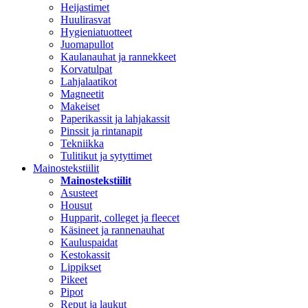
Heijastimet
Huulirasvat
Hygieniatuotteet
Juomapullot
Kaulanauhat ja rannekkeet
Korvatulpat
Lahjalaatikot
Magneetit
Makeiset
Paperikassit ja lahjakassit
Pinssit ja rintanapit
Tekniikka
Tulitikut ja sytyttimet
Mainostekstiilit
Mainostekstiilit
Asusteet
Housut
Hupparit, colleget ja fleecet
Käsineet ja rannenauhat
Kauluspaidat
Kestokassit
Lippikset
Pikeet
Pipot
Reput ja laukut