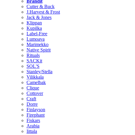
Brändit
Cutter & Buck
J.Harvest & Frost
Jack & Jones
Klippan
Kupilka
Label-Free
Lumoava
Marimekko
Native Spirit
Rituals
SACKit
SOL'S
Stanley/Stella
Vilikkala
Camelbak
Clique
Cottover
Craft
Dorre
Finlayson
Firephant
Fiskars
Arabia
Iittala