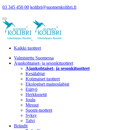
03 345 450 00
kolibri@suomenkolibri.fi
Kaikki tuotteet
Valmistettu Suomessa
Ajankohtaiset- ja sesonkituotteet
Ajankohtaiset- ja sesonkituotteet
Kesälahjat
Kotimaiset tuotteet
Ekologiset mainoslahjat
Etätyö
Herkkusetit
Joulu
Messut
Suomi-tuotteet
Syksy
Talvi
Brändit