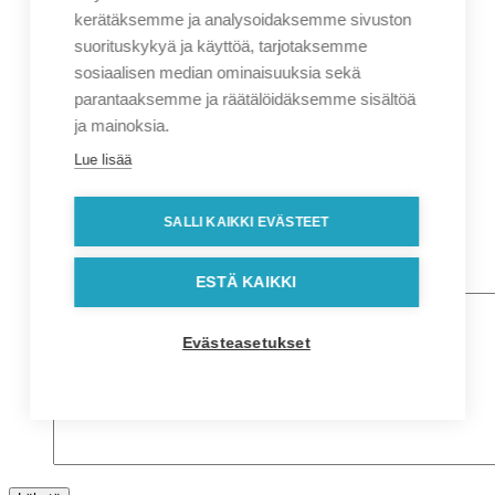
Etunimi
kerätäksemme ja analysoidaksemme sivuston
Sukunimi
suorituskykyä ja käyttöä, tarjotaksemme
Yritys
sosiaalisen median ominaisuuksia sekä
parantaaksemme ja räätälöidäksemme sisältöä
Sähköposti
*
ja mainoksia.
Puhelin
*
Lue lisää
Osoitetiedot
Lähiosoite
SALLI KAIKKI EVÄSTEET
Kaupunki
Postinumero
Viesti
ESTÄ KAIKKI
Evästeasetukset