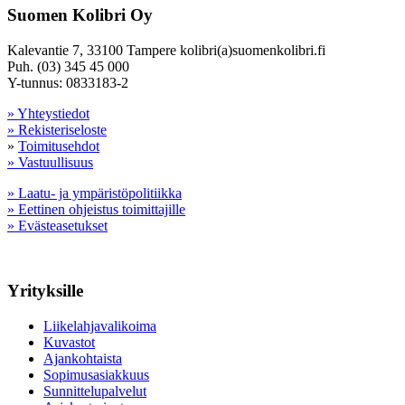
Suomen Kolibri Oy
Kalevantie 7, 33100 Tampere kolibri(a)suomenkolibri.fi
Puh. (03) 345 45 000
Y-tunnus: 0833183-2
» Yhteystiedot
» Rekisteriseloste
»
Toimitusehdot
» Vastuullisuus
» Laatu- ja ympäristöpolitiikka
» Eettinen ohjeistus toimittajille
» Evästeasetukset
Yrityksille
Liikelahjavalikoima
Kuvastot
Ajankohtaista
Sopimusasiakkuus
Sunnittelupalvelut