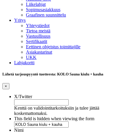
Liikelahjat
Sopimusasiakkuus
Graafinen suunnittelu
Yritys
Yhteystiedot
Tietoa meistä
Vastuullisuus
Sertifikaatit
Eettinen ohjeistus toimittajille
Asiakastarinat
UKK
Lahjakortti
Lähetä tarjouspyyntö tuotteesta: KOLO Sauna kiulu + kauha
×
X/Twitter
Kenttä on validointitarkoituksiin ja tulee jättää
koskemattomaksi.
This field is hidden when viewing the form
Nimi