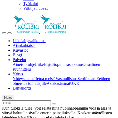
Työkalut
Viltit ja huovat
Liikelahjavalikoima
Ajankohtaista
Kuvastot
Blogi
Palvelut
Aineisto-ohje
Liikelahjat
Sopimusasiakkuus
Graafinen
suunnittelu
Yritys
Yhteystiedot
Tietoa meistä
Vastuullisuus
Sertifikaatit
Eettinen
ohjeistus toimittajille
Asiakastarinat
UKK
Lahjakortti
Haku
Kun tuloksia tulee, voit selata niitä nuolinäppäimillä ylös ja alas ja
siirtyä halutulle sivulle enterin painalluksella. Kosketusnäytöllisten
laitteiden käyttäjät voivat selata tuloksia koskettamalla ja