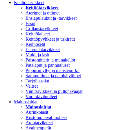
Keittiötarvikkeet
Keittiötarvikkeet
Aterimet ja ottimet
Ensiapulaukut ja -tarvikkeet
Essut
Grillaustarvikkeet
Keittiölaitteet
Keittiöpyyhkeet ja tiskirätit
Keittiösetit
Leivontatarvikkeet
Mukit ja lasit
Paistomittarit ja munakellot
Patalaput ja pannualuset
Pippurimyllyt ja maustepurkit
Sammuttimet ja palohälyttimet
Tarjoiluastiat
Veitset
Viinitarvikkeet ja pullonavaajat
Vuolukivituotteet
Mainoslahjat
Mainoslahjat
Aurinkolasit
Kustomoitavat tuotteet
Autotarvikkeet
Avaimenperät