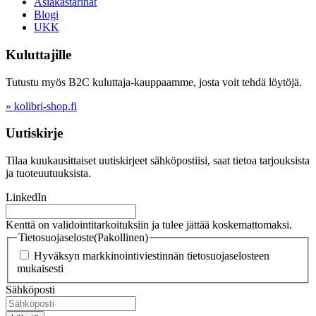
Asiakastarinat
Blogi
UKK
Kuluttajille
Tutustu myös B2C kuluttaja-kauppaamme, josta voit tehdä löytöjä.
» kolibri-shop.fi
Uutiskirje
Tilaa kuukausittaiset uutiskirjeet sähköpostiisi, saat tietoa tarjouksista
ja tuoteuutuuksista.
LinkedIn
Kenttä on validointitarkoituksiin ja tulee jättää koskemattomaksi.
Tietosuojaseloste
(Pakollinen)
Hyväksyn markkinointiviestinnän tietosuojaselosteen
mukaisesti
Sähköposti