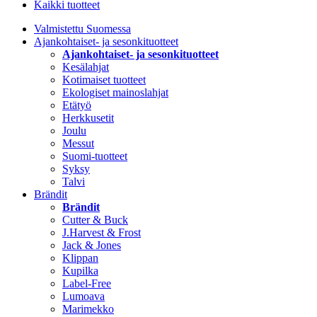
Kaikki tuotteet
Valmistettu Suomessa
Ajankohtaiset- ja sesonkituotteet
Ajankohtaiset- ja sesonkituotteet
Kesälahjat
Kotimaiset tuotteet
Ekologiset mainoslahjat
Etätyö
Herkkusetit
Joulu
Messut
Suomi-tuotteet
Syksy
Talvi
Brändit
Brändit
Cutter & Buck
J.Harvest & Frost
Jack & Jones
Klippan
Kupilka
Label-Free
Lumoava
Marimekko