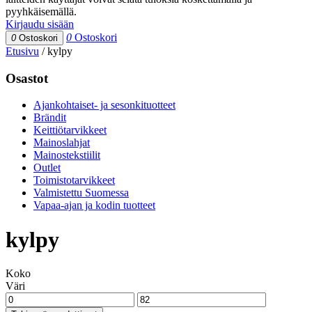
pyyhkäisemällä.
Kirjaudu sisään
0
Ostoskori
0
Ostoskori
Etusivu
/
kylpy
Osastot
Ajankohtaiset- ja sesonkituotteet
Brändit
Keittiötarvikkeet
Mainoslahjat
Mainostekstiilit
Outlet
Toimistotarvikkeet
Valmistettu Suomessa
Vapaa-ajan ja kodin tuotteet
kylpy
Koko
Väri