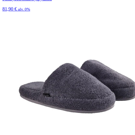
81,90
€
alv. 0%