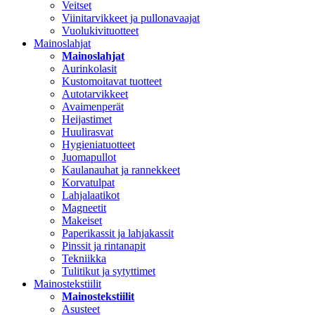
Veitset
Viinitarvikkeet ja pullonavaajat
Vuolukivituotteet
Mainoslahjat
Mainoslahjat
Aurinkolasit
Kustomoitavat tuotteet
Autotarvikkeet
Avaimenperät
Heijastimet
Huulirasvat
Hygieniatuotteet
Juomapullot
Kaulanauhat ja rannekkeet
Korvatulpat
Lahjalaatikot
Magneetit
Makeiset
Paperikassit ja lahjakassit
Pinssit ja rintanapit
Tekniikka
Tulitikut ja sytyttimet
Mainostekstiilit
Mainostekstiilit
Asusteet