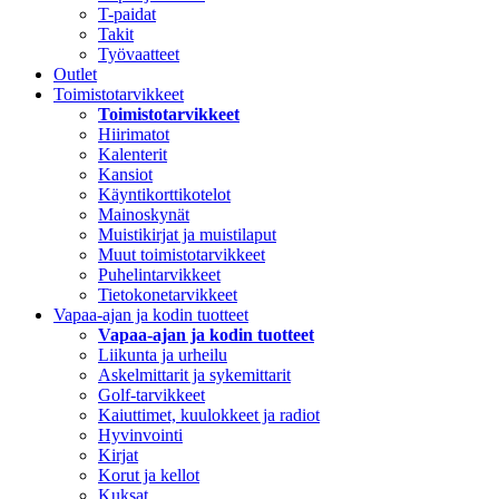
T-paidat
Takit
Työvaatteet
Outlet
Toimistotarvikkeet
Toimistotarvikkeet
Hiirimatot
Kalenterit
Kansiot
Käyntikorttikotelot
Mainoskynät
Muistikirjat ja muistilaput
Muut toimistotarvikkeet
Puhelintarvikkeet
Tietokonetarvikkeet
Vapaa-ajan ja kodin tuotteet
Vapaa-ajan ja kodin tuotteet
Liikunta ja urheilu
Askelmittarit ja sykemittarit
Golf-tarvikkeet
Kaiuttimet, kuulokkeet ja radiot
Hyvinvointi
Kirjat
Korut ja kellot
Kuksat