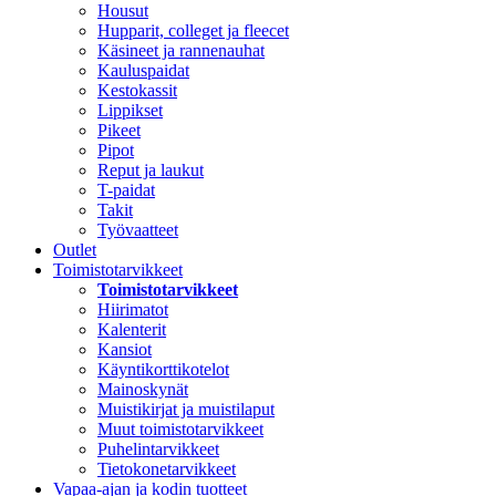
Housut
Hupparit, colleget ja fleecet
Käsineet ja rannenauhat
Kauluspaidat
Kestokassit
Lippikset
Pikeet
Pipot
Reput ja laukut
T-paidat
Takit
Työvaatteet
Outlet
Toimistotarvikkeet
Toimistotarvikkeet
Hiirimatot
Kalenterit
Kansiot
Käyntikorttikotelot
Mainoskynät
Muistikirjat ja muistilaput
Muut toimistotarvikkeet
Puhelintarvikkeet
Tietokonetarvikkeet
Vapaa-ajan ja kodin tuotteet