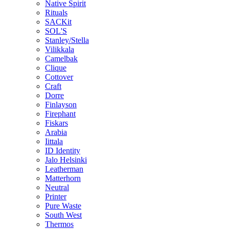
Native Spirit
Rituals
SACKit
SOL'S
Stanley/Stella
Vilikkala
Camelbak
Clique
Cottover
Craft
Dorre
Finlayson
Firephant
Fiskars
Arabia
Iittala
ID Identity
Jalo Helsinki
Leatherman
Matterhorn
Neutral
Printer
Pure Waste
South West
Thermos