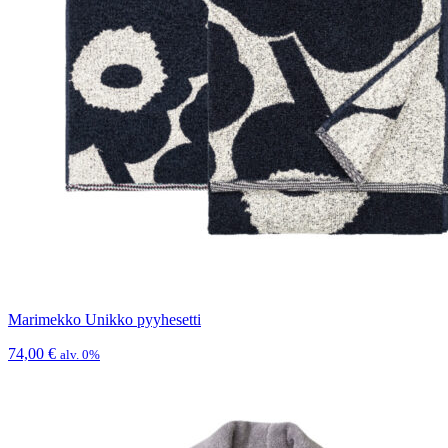
Marimekko Unikko pyyhesetti
74,00
€
alv. 0%