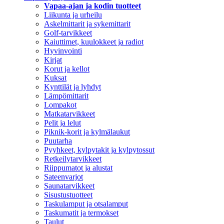
Vapaa-ajan ja kodin tuotteet
Liikunta ja urheilu
Askelmittarit ja sykemittarit
Golf-tarvikkeet
Kaiuttimet, kuulokkeet ja radiot
Hyvinvointi
Kirjat
Korut ja kellot
Kuksat
Kynttilät ja lyhdyt
Lämpömittarit
Lompakot
Matkatarvikkeet
Pelit ja lelut
Piknik-korit ja kylmälaukut
Puutarha
Pyyhkeet, kylpytakit ja kylpytossut
Retkeilytarvikkeet
Riippumatot ja alustat
Sateenvarjot
Saunatarvikkeet
Sisustustuotteet
Taskulamput ja otsalamput
Taskumatit ja termokset
Taulut