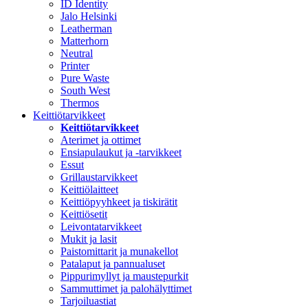
ID Identity
Jalo Helsinki
Leatherman
Matterhorn
Neutral
Printer
Pure Waste
South West
Thermos
Keittiötarvikkeet
Keittiötarvikkeet
Aterimet ja ottimet
Ensiapulaukut ja -tarvikkeet
Essut
Grillaustarvikkeet
Keittiölaitteet
Keittiöpyyhkeet ja tiskirätit
Keittiösetit
Leivontatarvikkeet
Mukit ja lasit
Paistomittarit ja munakellot
Patalaput ja pannualuset
Pippurimyllyt ja maustepurkit
Sammuttimet ja palohälyttimet
Tarjoiluastiat