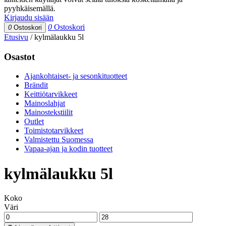
pyyhkäisemällä.
Kirjaudu sisään
0
Ostoskori
0
Ostoskori
Etusivu
/
kylmälaukku 5l
Osastot
Ajankohtaiset- ja sesonkituotteet
Brändit
Keittiötarvikkeet
Mainoslahjat
Mainostekstiilit
Outlet
Toimistotarvikkeet
Valmistettu Suomessa
Vapaa-ajan ja kodin tuotteet
kylmälaukku 5l
Koko
Väri