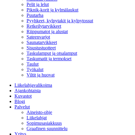
Pelit ja lelut
Piknik-korit ja kylmälaukut
Puutarha
Pyyhkeet, kylpytakit ja kylpytossut
Retkeilytarvikkeet
Riippumatot ja alustat
Sateenvarjot
Saunatarvikkeet
Sisustustuotteet
Taskulamput ja otsalamput
Taskumatit ja termokset
Taulut
Työkalut
Viltit ja huovat
Liikelahjavalikoima
Ajankohtaista
Kuvastot
Blogi
Palvelut
Aineisto-ohje
Liikelahjat
Sopimusasiakkuus
Graafinen suunnittelu
Yritys