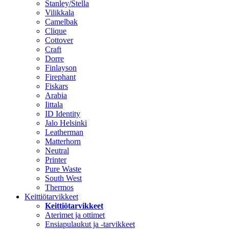
Stanley/Stella
Vilikkala
Camelbak
Clique
Cottover
Craft
Dorre
Finlayson
Firephant
Fiskars
Arabia
Iittala
ID Identity
Jalo Helsinki
Leatherman
Matterhorn
Neutral
Printer
Pure Waste
South West
Thermos
Keittiötarvikkeet
Keittiötarvikkeet
Aterimet ja ottimet
Ensiapulaukut ja -tarvikkeet