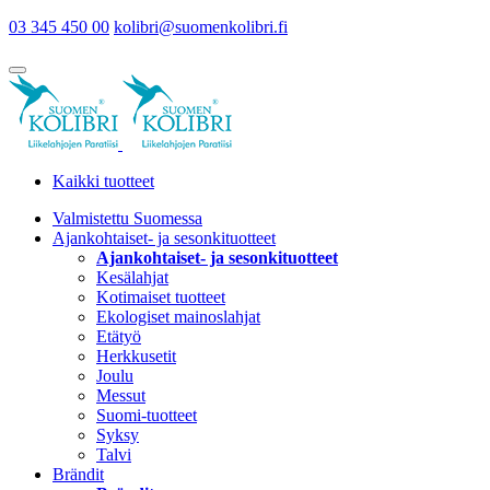
03 345 450 00
kolibri@suomenkolibri.fi
Kaikki tuotteet
Valmistettu Suomessa
Ajankohtaiset- ja sesonkituotteet
Ajankohtaiset- ja sesonkituotteet
Kesälahjat
Kotimaiset tuotteet
Ekologiset mainoslahjat
Etätyö
Herkkusetit
Joulu
Messut
Suomi-tuotteet
Syksy
Talvi
Brändit