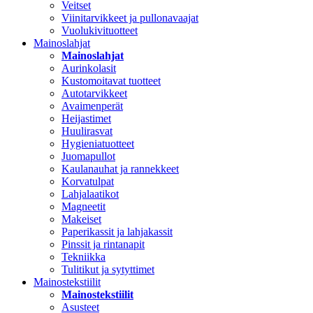
Veitset
Viinitarvikkeet ja pullonavaajat
Vuolukivituotteet
Mainoslahjat
Mainoslahjat
Aurinkolasit
Kustomoitavat tuotteet
Autotarvikkeet
Avaimenperät
Heijastimet
Huulirasvat
Hygieniatuotteet
Juomapullot
Kaulanauhat ja rannekkeet
Korvatulpat
Lahjalaatikot
Magneetit
Makeiset
Paperikassit ja lahjakassit
Pinssit ja rintanapit
Tekniikka
Tulitikut ja sytyttimet
Mainostekstiilit
Mainostekstiilit
Asusteet