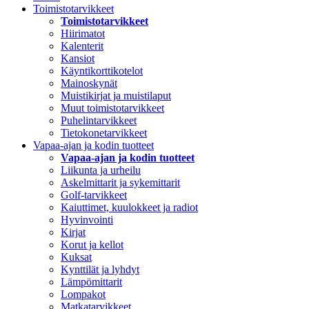
Toimistotarvikkeet
Toimistotarvikkeet
Hiirimatot
Kalenterit
Kansiot
Käyntikorttikotelot
Mainoskynät
Muistikirjat ja muistilaput
Muut toimistotarvikkeet
Puhelintarvikkeet
Tietokonetarvikkeet
Vapaa-ajan ja kodin tuotteet
Vapaa-ajan ja kodin tuotteet
Liikunta ja urheilu
Askelmittarit ja sykemittarit
Golf-tarvikkeet
Kaiuttimet, kuulokkeet ja radiot
Hyvinvointi
Kirjat
Korut ja kellot
Kuksat
Kynttilät ja lyhdyt
Lämpömittarit
Lompakot
Matkatarvikkeet