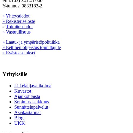
Puh. (03) 345 45 000
Y-tunnus: 0833183-2
» Yhteystiedot
» Rekisteriseloste
»
Toimitusehdot
» Vastuullisuus
» Laatu- ja ympäristöpolitiikka
» Eettinen ohjeistus toimittajille
» Evästeasetukset
Yrityksille
Liikelahjavalikoima
Kuvastot
Ajankohtaista
Sopimusasiakkuus
Sunnittelupalvelut
Asiakastarinat
Blogi
UKK