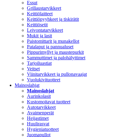
Essut
Grillaustarvikkeet
Keittiölaitteet
Keittiöpyyhkeet ja tiskirätit
Keittiösetit
Leivontatarvikkeet
Mukit ja lasit
Paistomittarit ja munakellot
Patalaput ja pannualuset
Pippurimyllyt ja maustepurkit
Sammuttimet ja palohälyttimet
Tarjoiluastiat
Veitset
Viinitarvikkeet ja pullonavaajat
Vuolukivituotteet
Mainoslahjat
Mainoslahjat
Aurinkolasit
Kustomoitavat tuotteet
Autotarvikkeet
Avaimenperät
Heijastimet
Huulirasvat
Hygieniatuotteet
Juomapullot