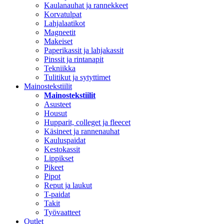
Kaulanauhat ja rannekkeet
Korvatulpat
Lahjalaatikot
Magneetit
Makeiset
Paperikassit ja lahjakassit
Pinssit ja rintanapit
Tekniikka
Tulitikut ja sytyttimet
Mainostekstiilit
Mainostekstiilit
Asusteet
Housut
Hupparit, colleget ja fleecet
Käsineet ja rannenauhat
Kauluspaidat
Kestokassit
Lippikset
Pikeet
Pipot
Reput ja laukut
T-paidat
Takit
Työvaatteet
Outlet