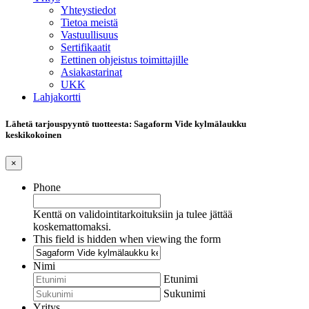
Yhteystiedot
Tietoa meistä
Vastuullisuus
Sertifikaatit
Eettinen ohjeistus toimittajille
Asiakastarinat
UKK
Lahjakortti
Lähetä tarjouspyyntö tuotteesta: Sagaform Vide kylmälaukku
keskikokoinen
×
Phone
Kenttä on validointitarkoituksiin ja tulee jättää
koskemattomaksi.
This field is hidden when viewing the form
Nimi
Etunimi
Sukunimi
Yritys