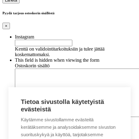
Pyydä tarjous ostoskorin sisällöstä
×
Instagram
Kenttä on validointitarkoituksiin ja tulee jättää
koskemattomaksi.
This field is hidden when viewing the form
Ostoskorin sisältö
Tietoa sivustolla käytetyistä
evästeistä
Käytämme sivustollamme evästeitä
Nimi
*
Etunimi
kerätäksemme ja analysoidaksemme sivuston
Sukunimi
suorituskykyä ja käyttöä, tarjotaksemme