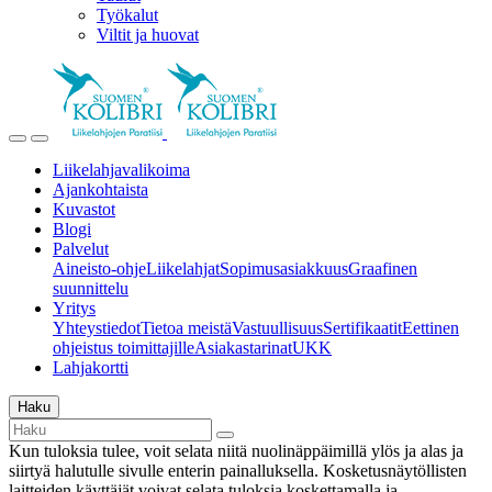
Työkalut
Viltit ja huovat
Liikelahjavalikoima
Ajankohtaista
Kuvastot
Blogi
Palvelut
Aineisto-ohje
Liikelahjat
Sopimusasiakkuus
Graafinen
suunnittelu
Yritys
Yhteystiedot
Tietoa meistä
Vastuullisuus
Sertifikaatit
Eettinen
ohjeistus toimittajille
Asiakastarinat
UKK
Lahjakortti
Haku
Kun tuloksia tulee, voit selata niitä nuolinäppäimillä ylös ja alas ja
siirtyä halutulle sivulle enterin painalluksella. Kosketusnäytöllisten
laitteiden käyttäjät voivat selata tuloksia koskettamalla ja