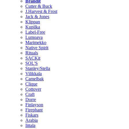
Brändit
Cutter & Buck
J.Harvest & Frost
Jack & Jones
Klippan
Kupilka
Label-Free
Lumoava
Marimekko
Native Spirit
Rituals
SACKit
SOL'S
Stanley/Stella
Vilikkala
Camelbak
Clique
Cottover
Craft
Dorre
Finlayson
Firephant
Fiskars
Arabia
Iittala