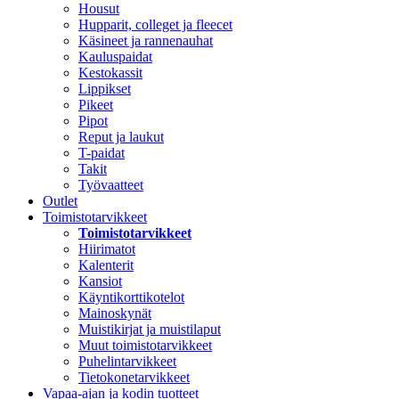
Housut
Hupparit, colleget ja fleecet
Käsineet ja rannenauhat
Kauluspaidat
Kestokassit
Lippikset
Pikeet
Pipot
Reput ja laukut
T-paidat
Takit
Työvaatteet
Outlet
Toimistotarvikkeet
Toimistotarvikkeet
Hiirimatot
Kalenterit
Kansiot
Käyntikorttikotelot
Mainoskynät
Muistikirjat ja muistilaput
Muut toimistotarvikkeet
Puhelintarvikkeet
Tietokonetarvikkeet
Vapaa-ajan ja kodin tuotteet