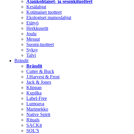
Ajankohtaiset- ja sesonkituotteet
Kesälahjat
Kotimaiset tuotteet
Ekologiset mainoslahjat
Etätyö
Herkkusetit
Joulu
Messut
Suomi-tuotteet
Syksy
Talvi
Brändit
Brändit
Cutter & Buck
J.Harvest & Frost
Jack & Jones
Klippan
Kupilka
Label-Free
Lumoava
Marimekko
Native Spirit
Rituals
SACKit
SOL'S