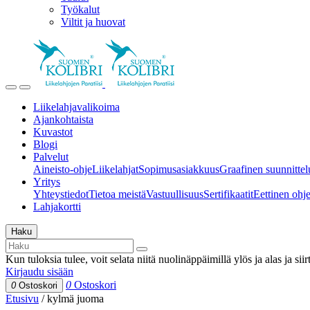
Työkalut
Viltit ja huovat
Liikelahjavalikoima
Ajankohtaista
Kuvastot
Blogi
Palvelut
Aineisto-ohje
Liikelahjat
Sopimusasiakkuus
Graafinen suunnittel
Yritys
Yhteystiedot
Tietoa meistä
Vastuullisuus
Sertifikaatit
Eettinen ohjei
Lahjakortti
Haku
Kun tuloksia tulee, voit selata niitä nuolinäppäimillä ylös ja alas ja si
Kirjaudu sisään
0
Ostoskori
0
Ostoskori
Etusivu
/
kylmä juoma