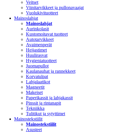
Veitset
Viinitarvikkeet ja pullonavaajat
Vuolukivituotteet
Mainoslahjat
Mainoslahjat
Aurinkolasit
Kustomoitavat tuotteet
Autotarvikkeet
Avaimenperät
Heijastimet
Huulirasvat
Hygieniatuotteet
Juomapullot
Kaulanauhat ja rannekkeet
Korvatulpat
Lahjalaatikot
Magneetit
Makeiset
Paperikassit ja lahjakassit
Pinssit ja rintanapit
Tekniikka
Tulitikut ja sytyttimet
Mainostekstiilit
Mainostekstiilit
Asusteet