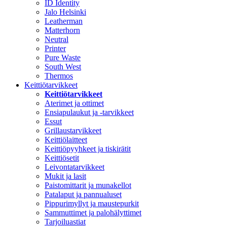
ID Identity
Jalo Helsinki
Leatherman
Matterhorn
Neutral
Printer
Pure Waste
South West
Thermos
Keittiötarvikkeet
Keittiötarvikkeet
Aterimet ja ottimet
Ensiapulaukut ja -tarvikkeet
Essut
Grillaustarvikkeet
Keittiölaitteet
Keittiöpyyhkeet ja tiskirätit
Keittiösetit
Leivontatarvikkeet
Mukit ja lasit
Paistomittarit ja munakellot
Patalaput ja pannualuset
Pippurimyllyt ja maustepurkit
Sammuttimet ja palohälyttimet
Tarjoiluastiat