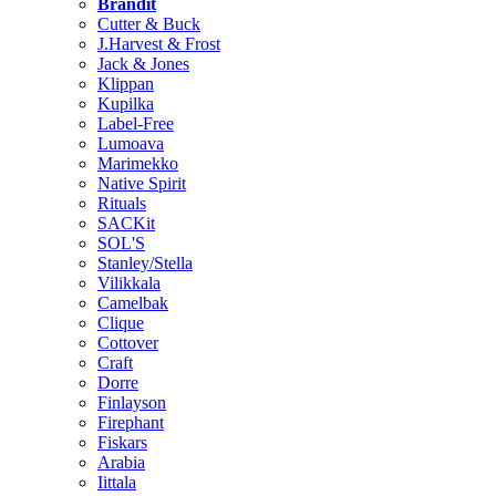
Brändit
Cutter & Buck
J.Harvest & Frost
Jack & Jones
Klippan
Kupilka
Label-Free
Lumoava
Marimekko
Native Spirit
Rituals
SACKit
SOL'S
Stanley/Stella
Vilikkala
Camelbak
Clique
Cottover
Craft
Dorre
Finlayson
Firephant
Fiskars
Arabia
Iittala