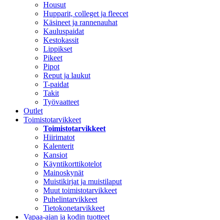
Housut
Hupparit, colleget ja fleecet
Käsineet ja rannenauhat
Kauluspaidat
Kestokassit
Lippikset
Pikeet
Pipot
Reput ja laukut
T-paidat
Takit
Työvaatteet
Outlet
Toimistotarvikkeet
Toimistotarvikkeet
Hiirimatot
Kalenterit
Kansiot
Käyntikorttikotelot
Mainoskynät
Muistikirjat ja muistilaput
Muut toimistotarvikkeet
Puhelintarvikkeet
Tietokonetarvikkeet
Vapaa-ajan ja kodin tuotteet