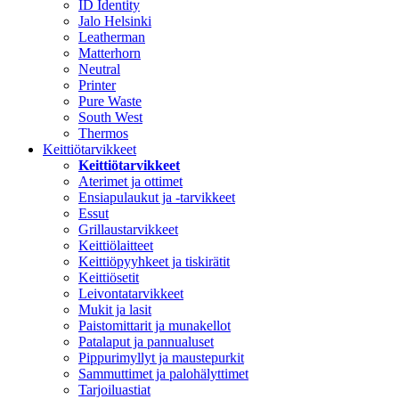
ID Identity
Jalo Helsinki
Leatherman
Matterhorn
Neutral
Printer
Pure Waste
South West
Thermos
Keittiötarvikkeet
Keittiötarvikkeet
Aterimet ja ottimet
Ensiapulaukut ja -tarvikkeet
Essut
Grillaustarvikkeet
Keittiölaitteet
Keittiöpyyhkeet ja tiskirätit
Keittiösetit
Leivontatarvikkeet
Mukit ja lasit
Paistomittarit ja munakellot
Patalaput ja pannualuset
Pippurimyllyt ja maustepurkit
Sammuttimet ja palohälyttimet
Tarjoiluastiat