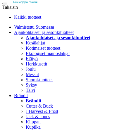
Takaisin
Kaikki tuotteet
Valmistettu Suomessa
Ajankohtaiset- ja sesonkituotteet
Ajankohtaiset- ja sesonkituotteet
Kesälahjat
Kotimaiset tuotteet
Ekologiset mainoslahjat
Etätyö
Herkkusetit
Joulu
Messut
Suomi-tuotteet
Syksy
Talvi
Brändit
Brändit
Cutter & Buck
J.Harvest & Frost
Jack & Jones
Klippan
Kupilka