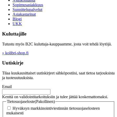
Ajankohtaista
Sopimusasiakkuus
Sunnittelupalvelut
Asiakastarinat
Blogi
UKK
Kuluttajille
Tutustu myös B2C kuluttaja-kauppaamme, josta voit tehdä löytöjä.
» kolibri-shop.fi
Uutiskirje
Tilaa kuukausittaiset uutiskirjeet sähköpostiisi, saat tietoa tarjouksista
ja tuoteuutuuksista.
Email
Kenttä on validointitarkoituksiin ja tulee jättää koskemattomaksi.
Tietosuojaseloste
(Pakollinen)
Hyväksyn markkinointiviestinnän tietosuojaselosteen
mukaisesti