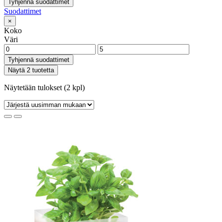
Tyhjennä suodattimet
Suodattimet
×
Koko
Väri
Tyhjennä suodattimet
Näytä 2 tuotetta
Näytetään tulokset (2 kpl)