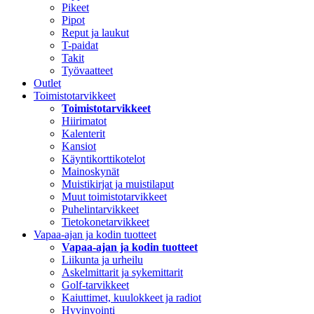
Pikeet
Pipot
Reput ja laukut
T-paidat
Takit
Työvaatteet
Outlet
Toimistotarvikkeet
Toimistotarvikkeet
Hiirimatot
Kalenterit
Kansiot
Käyntikorttikotelot
Mainoskynät
Muistikirjat ja muistilaput
Muut toimistotarvikkeet
Puhelintarvikkeet
Tietokonetarvikkeet
Vapaa-ajan ja kodin tuotteet
Vapaa-ajan ja kodin tuotteet
Liikunta ja urheilu
Askelmittarit ja sykemittarit
Golf-tarvikkeet
Kaiuttimet, kuulokkeet ja radiot
Hyvinvointi