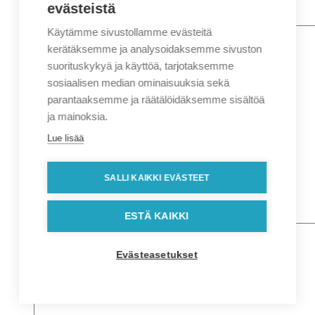
evästeistä
Käytämme sivustollamme evästeitä
Nimi
*
Etunimi
kerätäksemme ja analysoidaksemme sivuston
Sukunimi
suorituskykyä ja käyttöä, tarjotaksemme
Yritys
sosiaalisen median ominaisuuksia sekä
parantaaksemme ja räätälöidäksemme sisältöä
Sähköposti
*
ja mainoksia.
Puhelin
*
Lue lisää
Osoitetiedot
Lähiosoite
SALLI KAIKKI EVÄSTEET
Kaupunki
Postinumero
Viesti
ESTÄ KAIKKI
Evästeasetukset