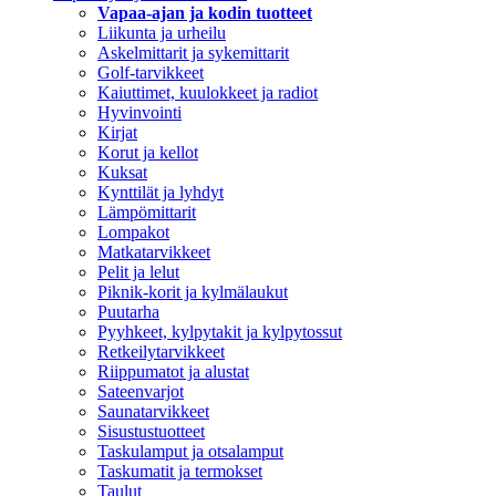
Vapaa-ajan ja kodin tuotteet
Liikunta ja urheilu
Askelmittarit ja sykemittarit
Golf-tarvikkeet
Kaiuttimet, kuulokkeet ja radiot
Hyvinvointi
Kirjat
Korut ja kellot
Kuksat
Kynttilät ja lyhdyt
Lämpömittarit
Lompakot
Matkatarvikkeet
Pelit ja lelut
Piknik-korit ja kylmälaukut
Puutarha
Pyyhkeet, kylpytakit ja kylpytossut
Retkeilytarvikkeet
Riippumatot ja alustat
Sateenvarjot
Saunatarvikkeet
Sisustustuotteet
Taskulamput ja otsalamput
Taskumatit ja termokset
Taulut