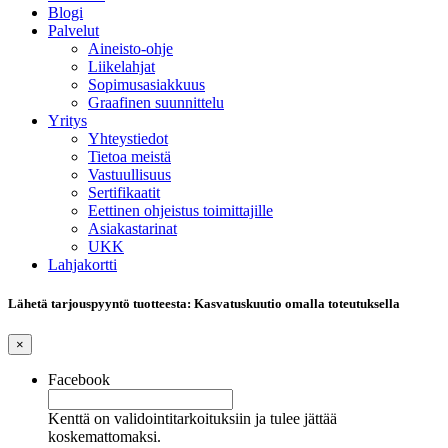
Blogi
Palvelut
Aineisto-ohje
Liikelahjat
Sopimusasiakkuus
Graafinen suunnittelu
Yritys
Yhteystiedot
Tietoa meistä
Vastuullisuus
Sertifikaatit
Eettinen ohjeistus toimittajille
Asiakastarinat
UKK
Lahjakortti
Lähetä tarjouspyyntö tuotteesta: Kasvatuskuutio omalla toteutuksella
×
Facebook
Kenttä on validointitarkoituksiin ja tulee jättää
koskemattomaksi.