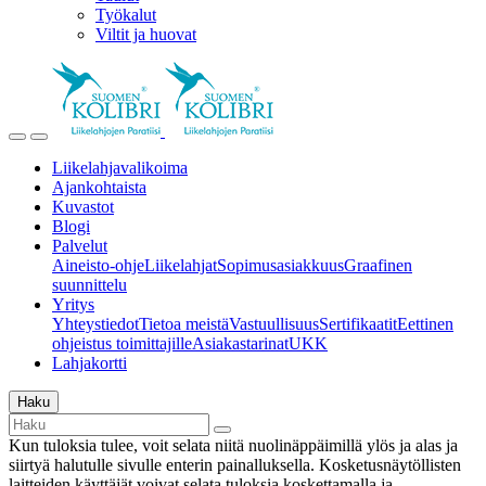
Työkalut
Viltit ja huovat
Liikelahjavalikoima
Ajankohtaista
Kuvastot
Blogi
Palvelut
Aineisto-ohje
Liikelahjat
Sopimusasiakkuus
Graafinen
suunnittelu
Yritys
Yhteystiedot
Tietoa meistä
Vastuullisuus
Sertifikaatit
Eettinen
ohjeistus toimittajille
Asiakastarinat
UKK
Lahjakortti
Haku
Kun tuloksia tulee, voit selata niitä nuolinäppäimillä ylös ja alas ja
siirtyä halutulle sivulle enterin painalluksella. Kosketusnäytöllisten
laitteiden käyttäjät voivat selata tuloksia koskettamalla ja