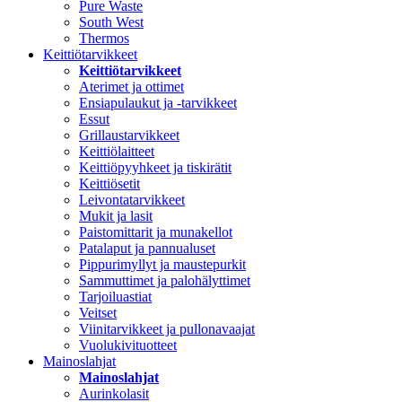
Pure Waste
South West
Thermos
Keittiötarvikkeet
Keittiötarvikkeet
Aterimet ja ottimet
Ensiapulaukut ja -tarvikkeet
Essut
Grillaustarvikkeet
Keittiölaitteet
Keittiöpyyhkeet ja tiskirätit
Keittiösetit
Leivontatarvikkeet
Mukit ja lasit
Paistomittarit ja munakellot
Patalaput ja pannualuset
Pippurimyllyt ja maustepurkit
Sammuttimet ja palohälyttimet
Tarjoiluastiat
Veitset
Viinitarvikkeet ja pullonavaajat
Vuolukivituotteet
Mainoslahjat
Mainoslahjat
Aurinkolasit