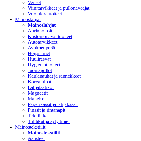
Veitset
Viinitarvikkeet ja pullonavaajat
Vuolukivituotteet
Mainoslahjat
Mainoslahjat
Aurinkolasit
Kustomoitavat tuotteet
Autotarvikkeet
Avaimenperät
Heijastimet
Huulirasvat
Hygieniatuotteet
Juomapullot
Kaulanauhat ja rannekkeet
Korvatulpat
Lahjalaatikot
Magneetit
Makeiset
Paperikassit ja lahjakassit
Pinssit ja rintanapit
Tekniikka
Tulitikut ja sytyttimet
Mainostekstiilit
Mainostekstiilit
Asusteet