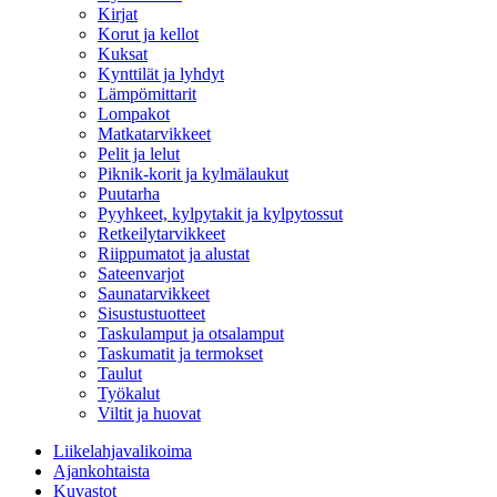
Kirjat
Korut ja kellot
Kuksat
Kynttilät ja lyhdyt
Lämpömittarit
Lompakot
Matkatarvikkeet
Pelit ja lelut
Piknik-korit ja kylmälaukut
Puutarha
Pyyhkeet, kylpytakit ja kylpytossut
Retkeilytarvikkeet
Riippumatot ja alustat
Sateenvarjot
Saunatarvikkeet
Sisustustuotteet
Taskulamput ja otsalamput
Taskumatit ja termokset
Taulut
Työkalut
Viltit ja huovat
Liikelahjavalikoima
Ajankohtaista
Kuvastot