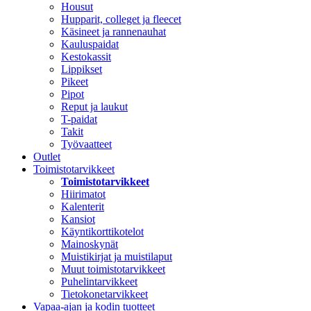
Housut
Hupparit, colleget ja fleecet
Käsineet ja rannenauhat
Kauluspaidat
Kestokassit
Lippikset
Pikeet
Pipot
Reput ja laukut
T-paidat
Takit
Työvaatteet
Outlet
Toimistotarvikkeet
Toimistotarvikkeet
Hiirimatot
Kalenterit
Kansiot
Käyntikorttikotelot
Mainoskynät
Muistikirjat ja muistilaput
Muut toimistotarvikkeet
Puhelintarvikkeet
Tietokonetarvikkeet
Vapaa-ajan ja kodin tuotteet