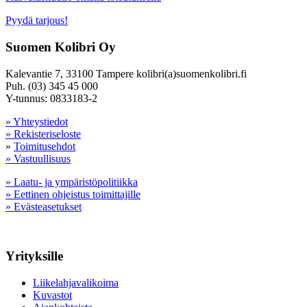
Pyydä tarjous!
Suomen Kolibri Oy
Kalevantie 7, 33100 Tampere kolibri(a)suomenkolibri.fi
Puh. (03) 345 45 000
Y-tunnus: 0833183-2
» Yhteystiedot
» Rekisteriseloste
»
Toimitusehdot
» Vastuullisuus
» Laatu- ja ympäristöpolitiikka
» Eettinen ohjeistus toimittajille
» Evästeasetukset
Yrityksille
Liikelahjavalikoima
Kuvastot