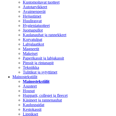
Kustomoitavat tuotteet
Autotarvikkeet
Avaimenperät
Heijastimet
Huulirasvat
Hygieniatuotteet
Juomapullot
Kaulanauhat ja rannekkeet
Korvatulpat
Lahjalaatikot
Magneetit
Makeiset
Paperikassit ja lahjakassit
Pinssit ja rintanapit
Tekniikka
Tulitikut ja sytyttimet
Mainostekstiilit
Mainostekstiilit
Asusteet
Housut
Hupparit, colleget ja fleecet
Käsineet ja rannenauhat
Kauluspaidat
Kestokassit
Lippikset