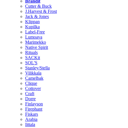
Brändit
Cutter & Buck
J.Harvest & Frost
Jack & Jones
Klippan
Kupilka
Label-Free
Lumoava
Marimekko
Native Spirit
Rituals
SACKit
SOL'S
Stanley/Stella
Vilikkala
Camelbak
Clique
Cottover
Craft
Dorre
Finlayson
Firephant
Fiskars
Arabia
Iittala