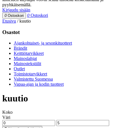
pyyhkäisemällä.
Kirjaudu sisään
0
Ostoskori
0
Ostoskori
Etusivu
/
kuutio
Osastot
Ajankohtaiset- ja sesonkituotteet
Brändit
Keittiötarvikkeet
Mainoslahjat
Mainostekstiilit
Outlet
Toimistotarvikkeet
Valmistettu Suomessa
Vapaa-ajan ja kodin tuotteet
kuutio
Koko
Väri