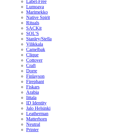
Label-Free
Lumoava
Marimekko
Native Spirit
Rituals
SACKit
SOL'S
Stanley/Stella
Vilikkala
Camelbak
Clique
Cottover
Craft
Dorre
Finlayson
Firephant
Fiskars
Arabia
Iittala
ID Identity
Jalo Helsinki
Leatherman
Matterhorn
Neutral
Printer