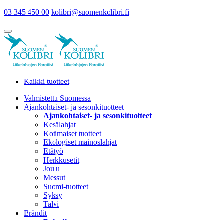
03 345 450 00
kolibri@suomenkolibri.fi
Kaikki tuotteet
Valmistettu Suomessa
Ajankohtaiset- ja sesonkituotteet
Ajankohtaiset- ja sesonkituotteet
Kesälahjat
Kotimaiset tuotteet
Ekologiset mainoslahjat
Etätyö
Herkkusetit
Joulu
Messut
Suomi-tuotteet
Syksy
Talvi
Brändit