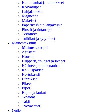
Kaulanauhat ja rannekkeet
Korvatulpat
Lahjalaatikot
Magneetit
Makeiset
Paperikassit ja lahjakassit
Pinssit ja rintanapit
Tekniikka
Tulitikut ja sytyttimet
Mainostekstiilit
Mainostekstiilit
Asusteet
Housut
Hupparit, colleget ja fleecet
Käsineet ja rannenauhat
Kauluspaidat
Kestokassit
Lippikset
Pikeet
Pipot
Reput ja laukut
T-paidat
Takit
Työvaatteet
Outlet