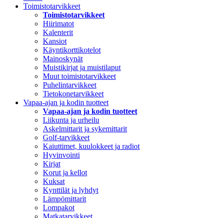
Toimistotarvikkeet
Toimistotarvikkeet
Hiirimatot
Kalenterit
Kansiot
Käyntikorttikotelot
Mainoskynät
Muistikirjat ja muistilaput
Muut toimistotarvikkeet
Puhelintarvikkeet
Tietokonetarvikkeet
Vapaa-ajan ja kodin tuotteet
Vapaa-ajan ja kodin tuotteet
Liikunta ja urheilu
Askelmittarit ja sykemittarit
Golf-tarvikkeet
Kaiuttimet, kuulokkeet ja radiot
Hyvinvointi
Kirjat
Korut ja kellot
Kuksat
Kynttilät ja lyhdyt
Lämpömittarit
Lompakot
Matkatarvikkeet