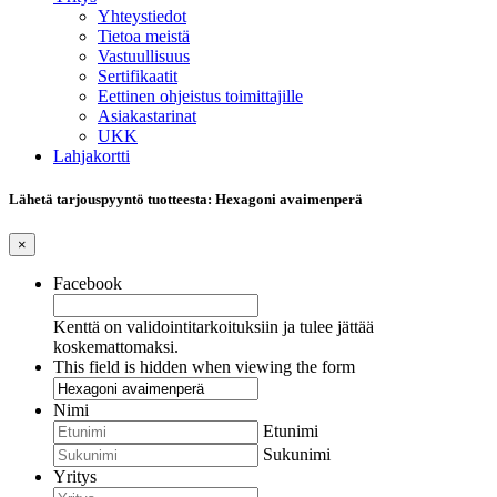
Yhteystiedot
Tietoa meistä
Vastuullisuus
Sertifikaatit
Eettinen ohjeistus toimittajille
Asiakastarinat
UKK
Lahjakortti
Lähetä tarjouspyyntö tuotteesta: Hexagoni avaimenperä
×
Facebook
Kenttä on validointitarkoituksiin ja tulee jättää
koskemattomaksi.
This field is hidden when viewing the form
Nimi
Etunimi
Sukunimi
Yritys