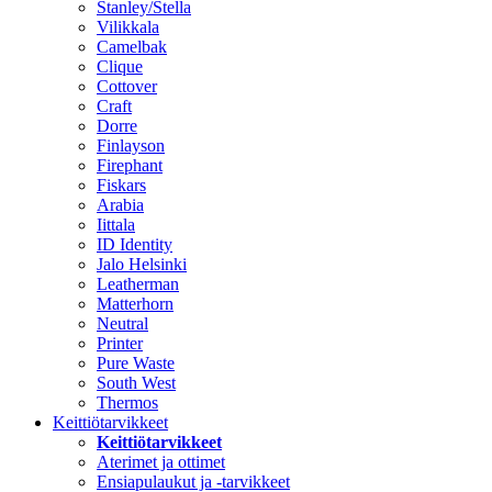
Stanley/Stella
Vilikkala
Camelbak
Clique
Cottover
Craft
Dorre
Finlayson
Firephant
Fiskars
Arabia
Iittala
ID Identity
Jalo Helsinki
Leatherman
Matterhorn
Neutral
Printer
Pure Waste
South West
Thermos
Keittiötarvikkeet
Keittiötarvikkeet
Aterimet ja ottimet
Ensiapulaukut ja -tarvikkeet