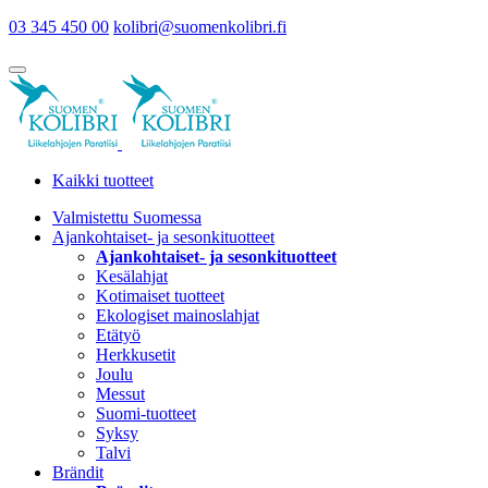
03 345 450 00
kolibri@suomenkolibri.fi
Kaikki tuotteet
Valmistettu Suomessa
Ajankohtaiset- ja sesonkituotteet
Ajankohtaiset- ja sesonkituotteet
Kesälahjat
Kotimaiset tuotteet
Ekologiset mainoslahjat
Etätyö
Herkkusetit
Joulu
Messut
Suomi-tuotteet
Syksy
Talvi
Brändit