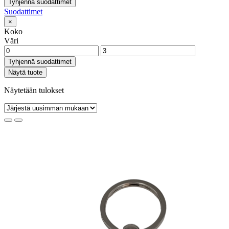
Tyhjennä suodattimet
Suodattimet
×
Koko
Väri
Tyhjennä suodattimet
Näytä tuote
Näytetään tulokset