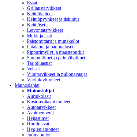
Essut
Grillaustarvikkeet
Keittiölaitteet
Keittiöpyyhkeet ja tiskirätit
Keittiösetit
Leivontatarvikkeet
Mukit ja lasit
Paistomittarit ja munakellot
Patalaput ja pannualuset
Pippurimyllyt ja maustepurkit
Sammuttimet ja palohälyttimet
Tarjoiluastiat
Veitset
Viinitarvikkeet ja pullonavaajat
Vuolukivituotteet
Mainoslahjat
Mainoslahjat
Aurinkolasit
Kustomoitavat tuotteet
Autotarvikkeet
Avaimenperät
Heijastimet
Huulirasvat
Hygieniatuotteet
Juomapullot