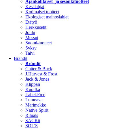
Ajankohtaiset- ja sesonkituotteet
Kesälahjat
Kotimaiset tuotteet
Ekologiset mainoslahjat
Etätyö
Herkkusetit
Joulu
Messut
Suomi-tuotteet
Syksy
Talvi
Brändit
Brändit
Cutter & Buck
J.Harvest & Frost
Jack & Jones
Klippan
Kupilka
Label-Free
Lumoava
Marimekko
Native Spirit
Rituals
SACKit
SOL'S