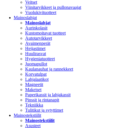
Veitset
Viinitarvikkeet ja pullonavaajat
Vuolukivituotteet
Mainoslahjat
Mainoslahjat
Aurinkolasit
Kustomoitavat tuotteet
Autotarvikkeet
Avaimenperät
Heijastimet
Huulirasvat
Hygieniatuotteet
Juomapullot
Kaulanauhat ja rannekkeet
Korvatulpat
Lahjalaatikot
Magneetit
Makeiset
Paperikassit ja lahjakassit
Pinssit ja rintanapit
Tekniikka
Tulitikut ja sytyttimet
Mainostekstiilit
Mainostekstiilit
Asusteet