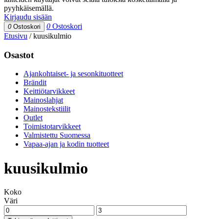
pyyhkäisemällä.
Kirjaudu sisään
0
Ostoskori
0
Ostoskori
Etusivu
/
kuusikulmio
Osastot
Ajankohtaiset- ja sesonkituotteet
Brändit
Keittiötarvikkeet
Mainoslahjat
Mainostekstiilit
Outlet
Toimistotarvikkeet
Valmistettu Suomessa
Vapaa-ajan ja kodin tuotteet
kuusikulmio
Koko
Väri