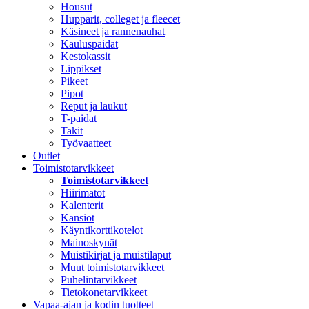
Housut
Hupparit, colleget ja fleecet
Käsineet ja rannenauhat
Kauluspaidat
Kestokassit
Lippikset
Pikeet
Pipot
Reput ja laukut
T-paidat
Takit
Työvaatteet
Outlet
Toimistotarvikkeet
Toimistotarvikkeet
Hiirimatot
Kalenterit
Kansiot
Käyntikorttikotelot
Mainoskynät
Muistikirjat ja muistilaput
Muut toimistotarvikkeet
Puhelintarvikkeet
Tietokonetarvikkeet
Vapaa-ajan ja kodin tuotteet