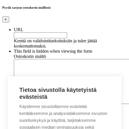
Pyydä tarjous ostoskorin sisällöstä
×
URL
Kenttä on validointitarkoituksiin ja tulee jättää
koskemattomaksi.
This field is hidden when viewing the form
Ostoskorin sisältö
Tietoa sivustolla käytetyistä
evästeistä
Käytämme sivustollamme evästeitä
Nimi
*
Etunimi
kerätäksemme ja analysoidaksemme sivuston
Sukunimi
suorituskykyä ja käyttöä, tarjotaksemme
Yritys
sosiaalisen median ominaisuuksia sekä