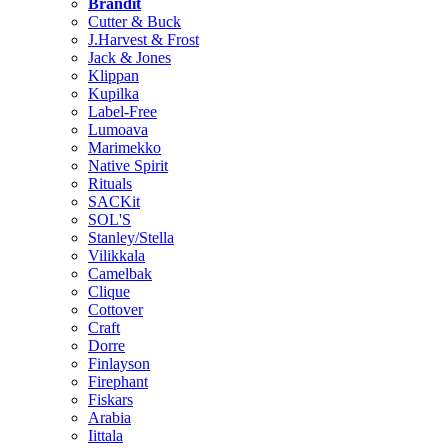
Brändit
Cutter & Buck
J.Harvest & Frost
Jack & Jones
Klippan
Kupilka
Label-Free
Lumoava
Marimekko
Native Spirit
Rituals
SACKit
SOL'S
Stanley/Stella
Vilikkala
Camelbak
Clique
Cottover
Craft
Dorre
Finlayson
Firephant
Fiskars
Arabia
Iittala