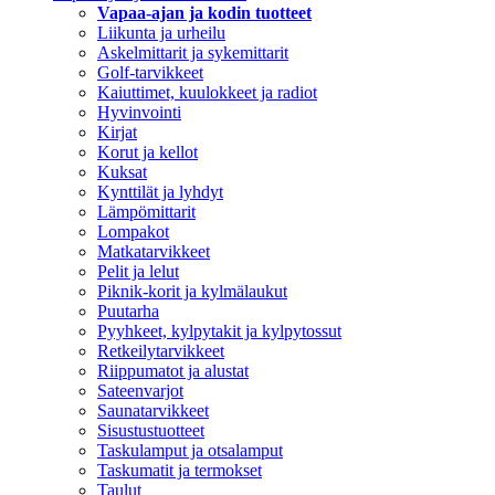
Vapaa-ajan ja kodin tuotteet
Liikunta ja urheilu
Askelmittarit ja sykemittarit
Golf-tarvikkeet
Kaiuttimet, kuulokkeet ja radiot
Hyvinvointi
Kirjat
Korut ja kellot
Kuksat
Kynttilät ja lyhdyt
Lämpömittarit
Lompakot
Matkatarvikkeet
Pelit ja lelut
Piknik-korit ja kylmälaukut
Puutarha
Pyyhkeet, kylpytakit ja kylpytossut
Retkeilytarvikkeet
Riippumatot ja alustat
Sateenvarjot
Saunatarvikkeet
Sisustustuotteet
Taskulamput ja otsalamput
Taskumatit ja termokset
Taulut