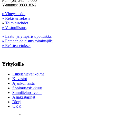
Puh. (03) 345 45 000
Y-tunnus: 0833183-2
» Yhteystiedot
» Rekisteriseloste
»
Toimitusehdot
» Vastuullisuus
» Laatu- ja ympäristöpolitiikka
» Eettinen ohjeistus toimittajille
» Evästeasetukset
Yrityksille
Liikelahjavalikoima
Kuvastot
Ajankohtaista
Sopimusasiakkuus
Sunnittelupalvelut
Asiakastarinat
Blogi
UKK