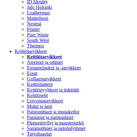
ID Identity
Jalo Helsinki
Leatherman
Matterhorn
Neutral
Printer
Pure Waste
South West
Thermos
Keittiötarvikkeet
Keittiötarvikkeet
Aterimet ja ottimet
Ensiapulaukut ja -tarvikkeet
Essut
Grillaustarvikkeet
Keittiölaitteet
Keittiöpyyhkeet ja tiskirätit
Keittiösetit
Leivontatarvikkeet
Mukit ja lasit
Paistomittarit ja munakellot
Patalaput ja pannualuset
Pippurimyllyt ja maustepurkit
Sammuttimet ja palohälyttimet
Tarjoiluastiat