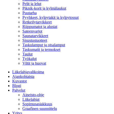
Pelit ja lelut
Piknik-korit ja kylmälaukut
Puutarha
Pyyhkeet, kylpytakit ja kylpytossut
Retkeilytarvikkeet
Riippumatot ja alustat
Sateenvarjot
Saunatarvikkeet
Sisustustuotteet
Taskulamput ja otsalamput
Taskumatit ja termokset
Taulut
Työkalut
Viltit ja huovat
Liikelahjavalikoima
Ajankohtaista
Kuvastot
Blogi
Palvelut
Aineisto-ohje
Liikelahjat
Sopimusasiakkuus
Graafinen suunnittelu
Yritys