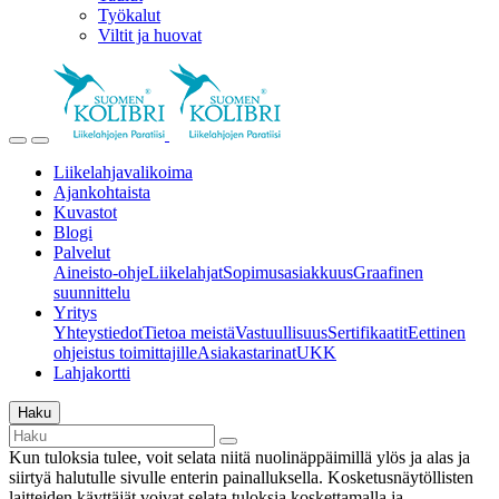
Työkalut
Viltit ja huovat
Liikelahjavalikoima
Ajankohtaista
Kuvastot
Blogi
Palvelut
Aineisto-ohje
Liikelahjat
Sopimusasiakkuus
Graafinen
suunnittelu
Yritys
Yhteystiedot
Tietoa meistä
Vastuullisuus
Sertifikaatit
Eettinen
ohjeistus toimittajille
Asiakastarinat
UKK
Lahjakortti
Haku
Kun tuloksia tulee, voit selata niitä nuolinäppäimillä ylös ja alas ja
siirtyä halutulle sivulle enterin painalluksella. Kosketusnäytöllisten
laitteiden käyttäjät voivat selata tuloksia koskettamalla ja