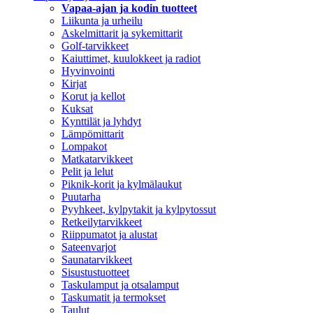
Vapaa-ajan ja kodin tuotteet
Liikunta ja urheilu
Askelmittarit ja sykemittarit
Golf-tarvikkeet
Kaiuttimet, kuulokkeet ja radiot
Hyvinvointi
Kirjat
Korut ja kellot
Kuksat
Kynttilät ja lyhdyt
Lämpömittarit
Lompakot
Matkatarvikkeet
Pelit ja lelut
Piknik-korit ja kylmälaukut
Puutarha
Pyyhkeet, kylpytakit ja kylpytossut
Retkeilytarvikkeet
Riippumatot ja alustat
Sateenvarjot
Saunatarvikkeet
Sisustustuotteet
Taskulamput ja otsalamput
Taskumatit ja termokset
Taulut