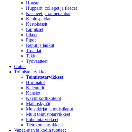
Housut
Hupparit, colleget ja fleecet
Käsineet ja rannenauhat
Kauluspaidat
Kestokassit
Lippikset
Pikeet
Pipot
Reput ja laukut
T-paidat
Takit
Työvaatteet
Outlet
Toimistotarvikkeet
Toimistotarvikkeet
Hiirimatot
Kalenterit
Kansiot
Käyntikorttikotelot
Mainoskynät
Muistikirjat ja muistilaput
Muut toimistotarvikkeet
Puhelintarvikkeet
Tietokonetarvikkeet
Vapaa-ajan ja kodin tuotteet