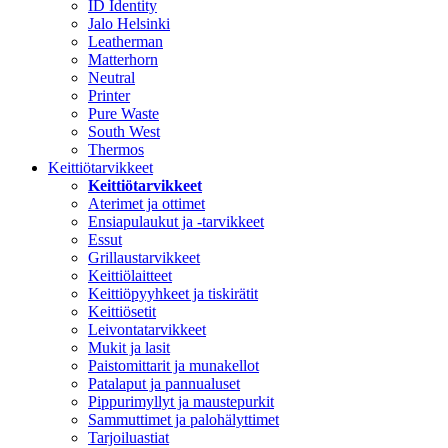
ID Identity
Jalo Helsinki
Leatherman
Matterhorn
Neutral
Printer
Pure Waste
South West
Thermos
Keittiötarvikkeet
Keittiötarvikkeet
Aterimet ja ottimet
Ensiapulaukut ja -tarvikkeet
Essut
Grillaustarvikkeet
Keittiölaitteet
Keittiöpyyhkeet ja tiskirätit
Keittiösetit
Leivontatarvikkeet
Mukit ja lasit
Paistomittarit ja munakellot
Patalaput ja pannualuset
Pippurimyllyt ja maustepurkit
Sammuttimet ja palohälyttimet
Tarjoiluastiat