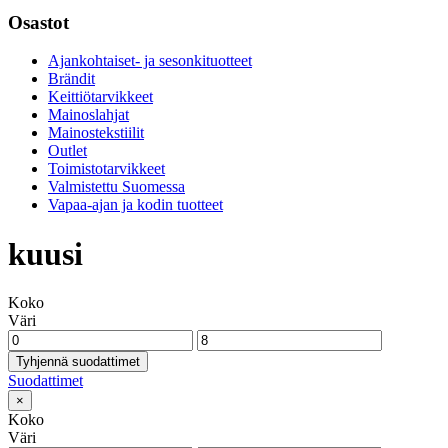
Osastot
Ajankohtaiset- ja sesonkituotteet
Brändit
Keittiötarvikkeet
Mainoslahjat
Mainostekstiilit
Outlet
Toimistotarvikkeet
Valmistettu Suomessa
Vapaa-ajan ja kodin tuotteet
kuusi
Koko
Väri
Tyhjennä suodattimet
Suodattimet
×
Koko
Väri