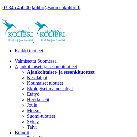
03 345 450 00
kolibri@suomenkolibri.fi
Kaikki tuotteet
Valmistettu Suomessa
Ajankohtaiset- ja sesonkituotteet
Ajankohtaiset- ja sesonkituotteet
Kesälahjat
Kotimaiset tuotteet
Ekologiset mainoslahjat
Etätyö
Herkkusetit
Joulu
Messut
Suomi-tuotteet
Syksy
Talvi
Brändit