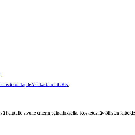
u
stus toimittajille
Asiakastarinat
UKK
irtyä halutulle sivulle enterin painalluksella. Kosketusnäytöllisten laittei