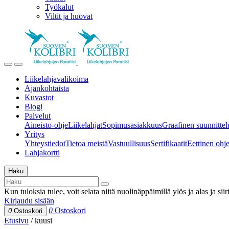
Työkalut
Viltit ja huovat
Liikelahjavalikoima
Ajankohtaista
Kuvastot
Blogi
Palvelut
Aineisto-ohje
Liikelahjat
Sopimusasiakkuus
Graafinen suunnittel
Yritys
Yhteystiedot
Tietoa meistä
Vastuullisuus
Sertifikaatit
Eettinen ohjei
Lahjakortti
Haku
Kun tuloksia tulee, voit selata niitä nuolinäppäimillä ylös ja alas ja si
Kirjaudu sisään
0
Ostoskori
0
Ostoskori
Etusivu
/
kuusi