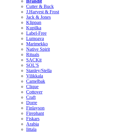
Brändit
Cutter & Buck
J.Harvest & Frost
Jack & Jones
Klippan
Kupilka
Label-Free
Lumoava
Marimekko
Native Spirit
Rituals
SACKit
SOL'S
Stanley/Stella
Vilikkala
Camelbak
Clique
Cottover
Craft
Dorre
Finlayson
Firephant
Fiskars
Arabia
Iittala