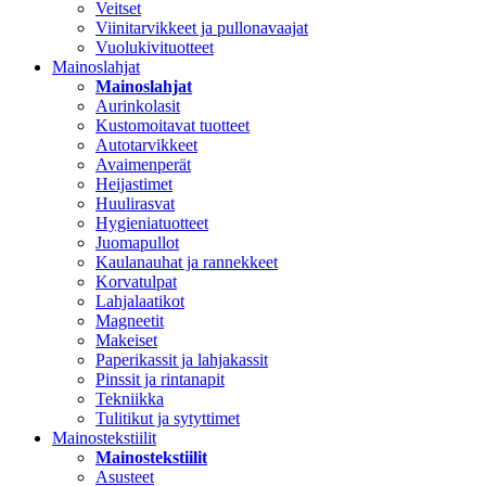
Veitset
Viinitarvikkeet ja pullonavaajat
Vuolukivituotteet
Mainoslahjat
Mainoslahjat
Aurinkolasit
Kustomoitavat tuotteet
Autotarvikkeet
Avaimenperät
Heijastimet
Huulirasvat
Hygieniatuotteet
Juomapullot
Kaulanauhat ja rannekkeet
Korvatulpat
Lahjalaatikot
Magneetit
Makeiset
Paperikassit ja lahjakassit
Pinssit ja rintanapit
Tekniikka
Tulitikut ja sytyttimet
Mainostekstiilit
Mainostekstiilit
Asusteet