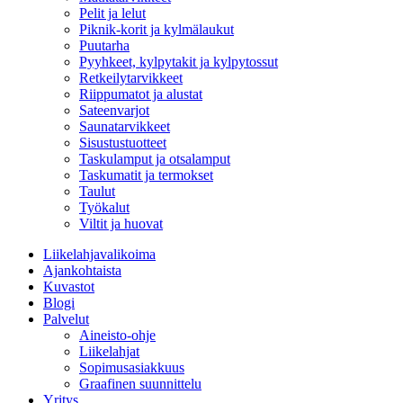
Pelit ja lelut
Piknik-korit ja kylmälaukut
Puutarha
Pyyhkeet, kylpytakit ja kylpytossut
Retkeilytarvikkeet
Riippumatot ja alustat
Sateenvarjot
Saunatarvikkeet
Sisustustuotteet
Taskulamput ja otsalamput
Taskumatit ja termokset
Taulut
Työkalut
Viltit ja huovat
Liikelahjavalikoima
Ajankohtaista
Kuvastot
Blogi
Palvelut
Aineisto-ohje
Liikelahjat
Sopimusasiakkuus
Graafinen suunnittelu
Yritys