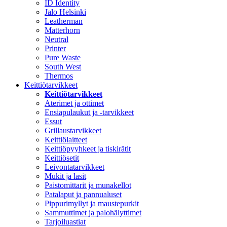
ID Identity
Jalo Helsinki
Leatherman
Matterhorn
Neutral
Printer
Pure Waste
South West
Thermos
Keittiötarvikkeet
Keittiötarvikkeet
Aterimet ja ottimet
Ensiapulaukut ja -tarvikkeet
Essut
Grillaustarvikkeet
Keittiölaitteet
Keittiöpyyhkeet ja tiskirätit
Keittiösetit
Leivontatarvikkeet
Mukit ja lasit
Paistomittarit ja munakellot
Patalaput ja pannualuset
Pippurimyllyt ja maustepurkit
Sammuttimet ja palohälyttimet
Tarjoiluastiat