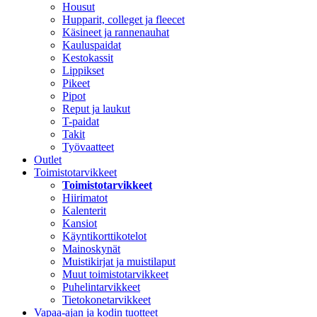
Housut
Hupparit, colleget ja fleecet
Käsineet ja rannenauhat
Kauluspaidat
Kestokassit
Lippikset
Pikeet
Pipot
Reput ja laukut
T-paidat
Takit
Työvaatteet
Outlet
Toimistotarvikkeet
Toimistotarvikkeet
Hiirimatot
Kalenterit
Kansiot
Käyntikorttikotelot
Mainoskynät
Muistikirjat ja muistilaput
Muut toimistotarvikkeet
Puhelintarvikkeet
Tietokonetarvikkeet
Vapaa-ajan ja kodin tuotteet