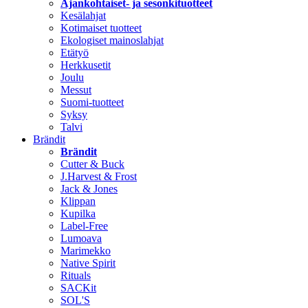
Ajankohtaiset- ja sesonkituotteet
Kesälahjat
Kotimaiset tuotteet
Ekologiset mainoslahjat
Etätyö
Herkkusetit
Joulu
Messut
Suomi-tuotteet
Syksy
Talvi
Brändit
Brändit
Cutter & Buck
J.Harvest & Frost
Jack & Jones
Klippan
Kupilka
Label-Free
Lumoava
Marimekko
Native Spirit
Rituals
SACKit
SOL'S