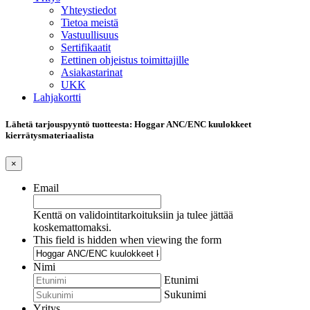
Yhteystiedot
Tietoa meistä
Vastuullisuus
Sertifikaatit
Eettinen ohjeistus toimittajille
Asiakastarinat
UKK
Lahjakortti
Lähetä tarjouspyyntö tuotteesta: Hoggar ANC/ENC kuulokkeet
kierrätysmateriaalista
×
Email
Kenttä on validointitarkoituksiin ja tulee jättää
koskemattomaksi.
This field is hidden when viewing the form
Nimi
Etunimi
Sukunimi
Yritys