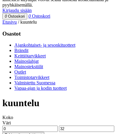
pyyhkäisemällä.
Kirjaudu sisään
0
Ostoskori
0
Ostoskori
Etusivu
/
kuuntelu
Osastot
Ajankohtaiset- ja sesonkituotteet
Brändit
Keittiötarvikkeet
Mainoslahjat
Mainostekstiilit
Outlet
Toimistotarvikkeet
Valmistettu Suomessa
Vapaa-ajan ja kodin tuotteet
kuuntelu
Koko
Väri