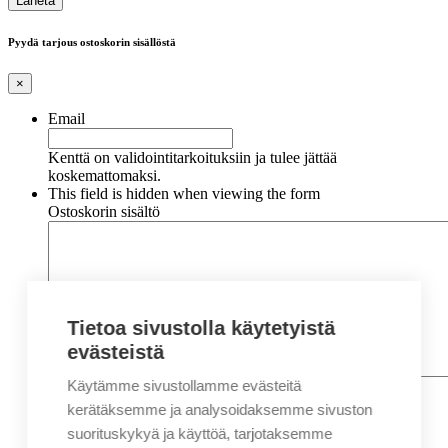
Pyydä tarjous ostoskorin sisällöstä
×
Email
Kenttä on validointitarkoituksiin ja tulee jättää
koskemattomaksi.
This field is hidden when viewing the form
Ostoskorin sisältö
Tietoa sivustolla käytetyistä
evästeistä
Käytämme sivustollamme evästeitä
Nimi
*
Etunimi
kerätäksemme ja analysoidaksemme sivuston
Sukunimi
suorituskykyä ja käyttöä, tarjotaksemme