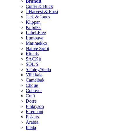
Brändit
Cutter & Buck
J.Harvest & Frost
Jack & Jones
Klippan
Kupilka
Label-Free
Lumoava
Marimekko
Native Spirit
Rituals
SACKit
SOL'S
Stanley/Stella
Vilikkala
Camelbak
Clique
Cottover
Craft
Dorre
Finlayson
Firephant
Fiskars
Arabia
Iittala