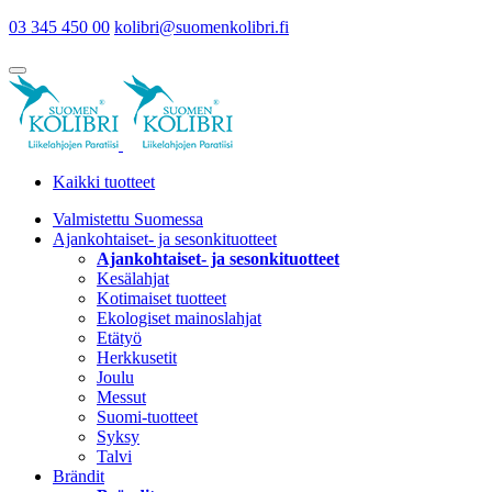
03 345 450 00
kolibri@suomenkolibri.fi
Kaikki tuotteet
Valmistettu Suomessa
Ajankohtaiset- ja sesonkituotteet
Ajankohtaiset- ja sesonkituotteet
Kesälahjat
Kotimaiset tuotteet
Ekologiset mainoslahjat
Etätyö
Herkkusetit
Joulu
Messut
Suomi-tuotteet
Syksy
Talvi
Brändit