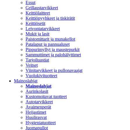
Essut
Grillaustarvikkeet
Keittiölaitteet
Keittiöpyyhkeet ja tiskirätit
Keittiösetit
Leivontatarvikkeet
Mukit ja lasit
Paistomittarit ja munakellot
Patalaput ja pannualuset
Pippurimyllyt ja maustepurkit
Sammuttimet ja palohälyttimet
Tarjoiluastiat
Veitset
Viinitarvikkeet ja pullonavaajat
Vuolukivituotteet
Mainoslahjat
Mainoslahjat
Aurinkolasit
Kustomoitavat tuotteet
Autotarvikkeet
Avaimenperät
Heijastimet
Huulirasvat
Hygieniatuotteet
Juomapullot