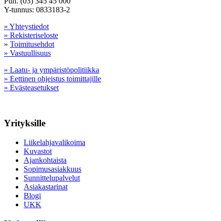
Puh. (03) 345 45 000
Y-tunnus: 0833183-2
» Yhteystiedot
» Rekisteriseloste
»
Toimitusehdot
» Vastuullisuus
» Laatu- ja ympäristöpolitiikka
» Eettinen ohjeistus toimittajille
» Evästeasetukset
Yrityksille
Liikelahjavalikoima
Kuvastot
Ajankohtaista
Sopimusasiakkuus
Sunnittelupalvelut
Asiakastarinat
Blogi
UKK