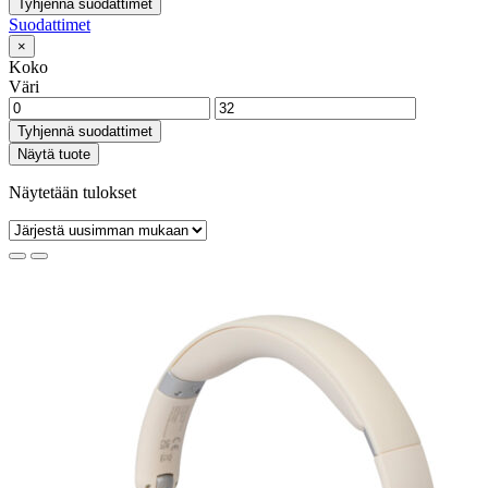
Tyhjennä suodattimet
Suodattimet
×
Koko
Väri
Tyhjennä suodattimet
Näytä tuote
Näytetään tulokset