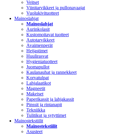
Veitset
Viinitarvikkeet ja pullonavaajat
Vuolukivituotteet
Mainoslahjat
Mainoslahjat
Aurinkolasit
Kustomoitavat tuotteet
Autotarvikkeet
Avaimenperät
Heijastimet
Huulirasvat
Hygieniatuotteet
Juomapullot
Kaulanauhat ja rannekkeet
Korvatulpat
Lahjalaatikot
Magneetit
Makeiset
Paperikassit ja lahjakassit
Pinssit ja rintanapit
Tekniikka
Tulitikut ja sytyttimet
Mainostekstiilit
Mainostekstiilit
Asusteet