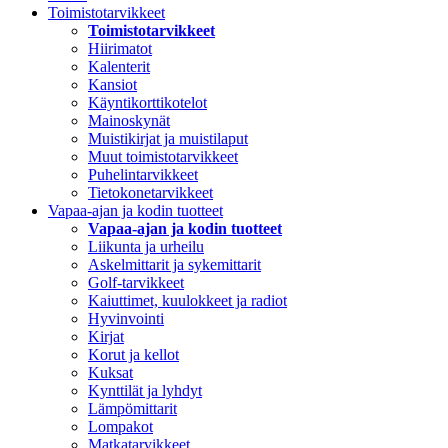
Toimistotarvikkeet
Toimistotarvikkeet
Hiirimatot
Kalenterit
Kansiot
Käyntikorttikotelot
Mainoskynät
Muistikirjat ja muistilaput
Muut toimistotarvikkeet
Puhelintarvikkeet
Tietokonetarvikkeet
Vapaa-ajan ja kodin tuotteet
Vapaa-ajan ja kodin tuotteet
Liikunta ja urheilu
Askelmittarit ja sykemittarit
Golf-tarvikkeet
Kaiuttimet, kuulokkeet ja radiot
Hyvinvointi
Kirjat
Korut ja kellot
Kuksat
Kynttilät ja lyhdyt
Lämpömittarit
Lompakot
Matkatarvikkeet