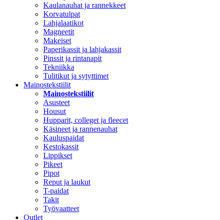
Kaulanauhat ja rannekkeet
Korvatulpat
Lahjalaatikot
Magneetit
Makeiset
Paperikassit ja lahjakassit
Pinssit ja rintanapit
Tekniikka
Tulitikut ja sytyttimet
Mainostekstiilit
Mainostekstiilit
Asusteet
Housut
Hupparit, colleget ja fleecet
Käsineet ja rannenauhat
Kauluspaidat
Kestokassit
Lippikset
Pikeet
Pipot
Reput ja laukut
T-paidat
Takit
Työvaatteet
Outlet