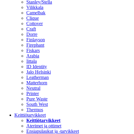
Stanley/Stella
Vilikkala
Camelbak
Clique
Cottover
Craft
Dorre
Finlayson
Firephant
Fiskars
Arabia
Iittala
ID Identity
Jalo Helsinki
Leatherman
Matterhorn
Neutral
Printer
Pure Waste
South West
Thermos
Keittiötarvikkeet
Keittiötarvikkeet
Aterimet ja ottimet
Ensiapulaukut ja -tarvikkeet