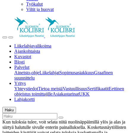
Työkalut
Viltit ja huovat
Liikelahjavalikoima
Ajankohtaista
Kuvastot
Blogi
Palvelut
Aineisto-ohje
Liikelahjat
Sopimusasiakkuus
Graafinen
suunnittelu
Yritys
Yhteystiedot
Tietoa meistä
Vastuullisuus
Sertifikaatit
Eettinen
ohjeistus toimittajille
Asiakastarinat
UKK
Lahjakortti
Haku
Kun tuloksia tulee, voit selata niitä nuolinäppäimillä ylös ja alas ja
siirtyä halutulle sivulle enterin painalluksella. Kosketusnäytöllisten
laitteiden käyttäjät voivat selata tuloksia koskettamalla ja