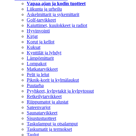
Vapaa-ajan ja kodin tuotteet
Liikunta ja urheilu
Askelmittarit ja sykemittarit
Golf-tarvikkeet
Kaiuttimet, kuulokkeet ja radiot
Hyvinvointi
Kirjat
Korut ja kellot
Kuksat
Kynttilät ja lyhdyt
Lämpömittarit
Lompakot
Matkatarvikkeet
Pelit ja lelut
Piknik-korit ja kylmälaukut
Puutarha
Pyyhkeet, kylpytakit ja kylpytossut
Retkeilytarvikkeet
Riippumatot ja alustat
Sateenvarjot
Saunatarvikkeet
Sisustustuotteet
Taskulamput ja otsalamput
Taskumatit ja termokset
Taulut