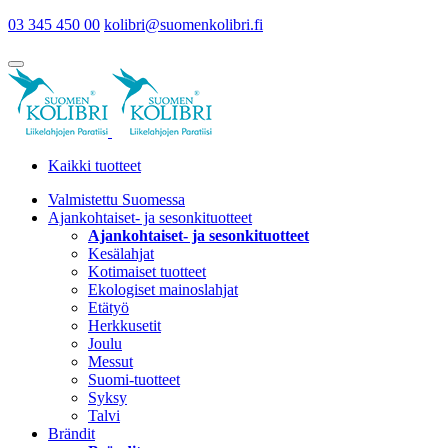
03 345 450 00
kolibri@suomenkolibri.fi
Kaikki tuotteet
Valmistettu Suomessa
Ajankohtaiset- ja sesonkituotteet
Ajankohtaiset- ja sesonkituotteet
Kesälahjat
Kotimaiset tuotteet
Ekologiset mainoslahjat
Etätyö
Herkkusetit
Joulu
Messut
Suomi-tuotteet
Syksy
Talvi
Brändit