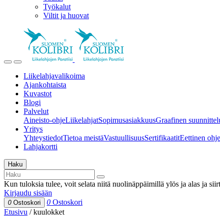
Työkalut
Viltit ja huovat
Liikelahjavalikoima
Ajankohtaista
Kuvastot
Blogi
Palvelut
Aineisto-ohje
Liikelahjat
Sopimusasiakkuus
Graafinen suunnittel
Yritys
Yhteystiedot
Tietoa meistä
Vastuullisuus
Sertifikaatit
Eettinen ohjei
Lahjakortti
Haku
Kun tuloksia tulee, voit selata niitä nuolinäppäimillä ylös ja alas ja si
Kirjaudu sisään
0
Ostoskori
0
Ostoskori
Etusivu
/
kuulokket