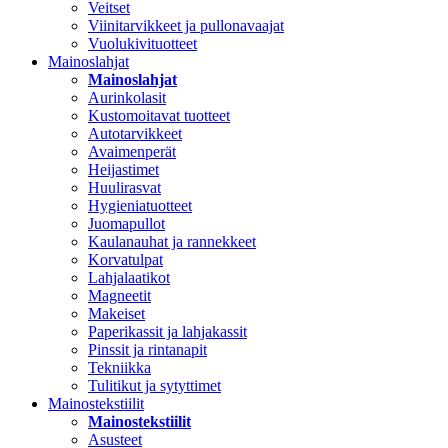
Veitset
Viinitarvikkeet ja pullonavaajat
Vuolukivituotteet
Mainoslahjat
Mainoslahjat
Aurinkolasit
Kustomoitavat tuotteet
Autotarvikkeet
Avaimenperät
Heijastimet
Huulirasvat
Hygieniatuotteet
Juomapullot
Kaulanauhat ja rannekkeet
Korvatulpat
Lahjalaatikot
Magneetit
Makeiset
Paperikassit ja lahjakassit
Pinssit ja rintanapit
Tekniikka
Tulitikut ja sytyttimet
Mainostekstiilit
Mainostekstiilit
Asusteet