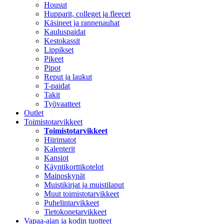
Housut
Hupparit, colleget ja fleecet
Käsineet ja rannenauhat
Kauluspaidat
Kestokassit
Lippikset
Pikeet
Pipot
Reput ja laukut
T-paidat
Takit
Työvaatteet
Outlet
Toimistotarvikkeet
Toimistotarvikkeet
Hiirimatot
Kalenterit
Kansiot
Käyntikorttikotelot
Mainoskynät
Muistikirjat ja muistilaput
Muut toimistotarvikkeet
Puhelintarvikkeet
Tietokonetarvikkeet
Vapaa-ajan ja kodin tuotteet