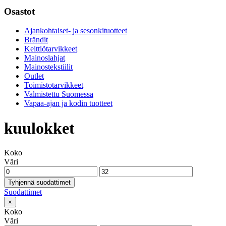
Osastot
Ajankohtaiset- ja sesonkituotteet
Brändit
Keittiötarvikkeet
Mainoslahjat
Mainostekstiilit
Outlet
Toimistotarvikkeet
Valmistettu Suomessa
Vapaa-ajan ja kodin tuotteet
kuulokket
Koko
Väri
Tyhjennä suodattimet
Suodattimet
×
Koko
Väri