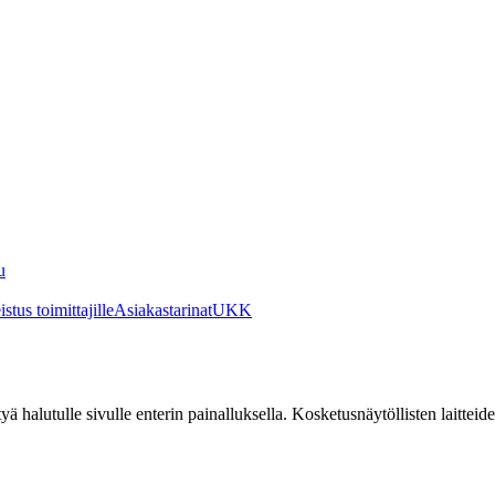
u
stus toimittajille
Asiakastarinat
UKK
irtyä halutulle sivulle enterin painalluksella. Kosketusnäytöllisten laittei