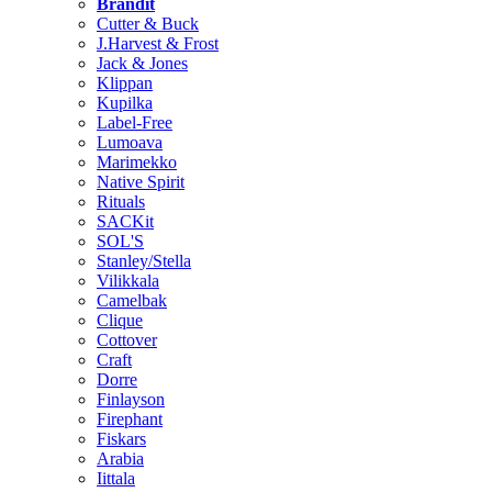
Brändit
Cutter & Buck
J.Harvest & Frost
Jack & Jones
Klippan
Kupilka
Label-Free
Lumoava
Marimekko
Native Spirit
Rituals
SACKit
SOL'S
Stanley/Stella
Vilikkala
Camelbak
Clique
Cottover
Craft
Dorre
Finlayson
Firephant
Fiskars
Arabia
Iittala