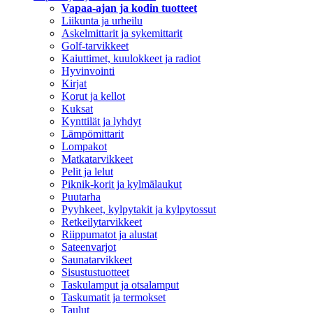
Vapaa-ajan ja kodin tuotteet
Liikunta ja urheilu
Askelmittarit ja sykemittarit
Golf-tarvikkeet
Kaiuttimet, kuulokkeet ja radiot
Hyvinvointi
Kirjat
Korut ja kellot
Kuksat
Kynttilät ja lyhdyt
Lämpömittarit
Lompakot
Matkatarvikkeet
Pelit ja lelut
Piknik-korit ja kylmälaukut
Puutarha
Pyyhkeet, kylpytakit ja kylpytossut
Retkeilytarvikkeet
Riippumatot ja alustat
Sateenvarjot
Saunatarvikkeet
Sisustustuotteet
Taskulamput ja otsalamput
Taskumatit ja termokset
Taulut