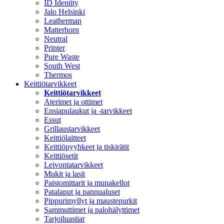
ID Identity
Jalo Helsinki
Leatherman
Matterhorn
Neutral
Printer
Pure Waste
South West
Thermos
Keittiötarvikkeet
Keittiötarvikkeet
Aterimet ja ottimet
Ensiapulaukut ja -tarvikkeet
Essut
Grillaustarvikkeet
Keittiölaitteet
Keittiöpyyhkeet ja tiskirätit
Keittiösetit
Leivontatarvikkeet
Mukit ja lasit
Paistomittarit ja munakellot
Patalaput ja pannualuset
Pippurimyllyt ja maustepurkit
Sammuttimet ja palohälyttimet
Tarjoiluastiat