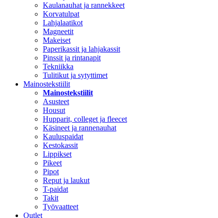
Kaulanauhat ja rannekkeet
Korvatulpat
Lahjalaatikot
Magneetit
Makeiset
Paperikassit ja lahjakassit
Pinssit ja rintanapit
Tekniikka
Tulitikut ja sytyttimet
Mainostekstiilit
Mainostekstiilit
Asusteet
Housut
Hupparit, colleget ja fleecet
Käsineet ja rannenauhat
Kauluspaidat
Kestokassit
Lippikset
Pikeet
Pipot
Reput ja laukut
T-paidat
Takit
Työvaatteet
Outlet