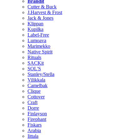
Brändit
Cutter & Buck
J.Harvest & Frost
Jack & Jones
Klippan
Kupilka
Label-Free
Lumoava
Marimekko
Native Spirit
Rituals
SACKit
SOL'S
Stanley/Stella
Vilikkala
Camelbak
Clique
Cottover
Craft
Dorre
Finlayson
Firephant
Fiskars
Arabia
Iittala