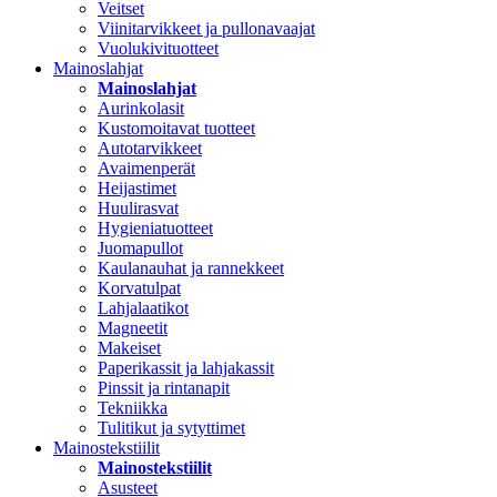
Veitset
Viinitarvikkeet ja pullonavaajat
Vuolukivituotteet
Mainoslahjat
Mainoslahjat
Aurinkolasit
Kustomoitavat tuotteet
Autotarvikkeet
Avaimenperät
Heijastimet
Huulirasvat
Hygieniatuotteet
Juomapullot
Kaulanauhat ja rannekkeet
Korvatulpat
Lahjalaatikot
Magneetit
Makeiset
Paperikassit ja lahjakassit
Pinssit ja rintanapit
Tekniikka
Tulitikut ja sytyttimet
Mainostekstiilit
Mainostekstiilit
Asusteet