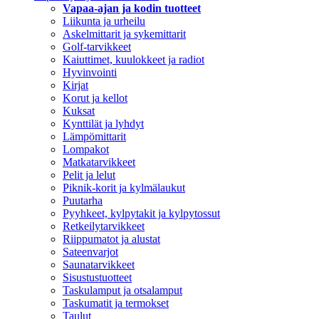
Vapaa-ajan ja kodin tuotteet
Liikunta ja urheilu
Askelmittarit ja sykemittarit
Golf-tarvikkeet
Kaiuttimet, kuulokkeet ja radiot
Hyvinvointi
Kirjat
Korut ja kellot
Kuksat
Kynttilät ja lyhdyt
Lämpömittarit
Lompakot
Matkatarvikkeet
Pelit ja lelut
Piknik-korit ja kylmälaukut
Puutarha
Pyyhkeet, kylpytakit ja kylpytossut
Retkeilytarvikkeet
Riippumatot ja alustat
Sateenvarjot
Saunatarvikkeet
Sisustustuotteet
Taskulamput ja otsalamput
Taskumatit ja termokset
Taulut