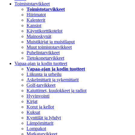
Toimistotarvikkeet
Toimistotarvikkeet
Hiirimatot
Kalenterit
Kansiot
Käyntikorttikotelot
Mainoskynät
Muistikirjat ja muistilaput
Muut toimistotarvikkeet
Puhelintarvikkeet
Tietokonetarvikkeet
Vapaa-ajan ja kodin tuotteet
Vapaa-ajan ja kodin tuotteet
Liikunta ja urheilu
Askelmittarit ja sykemittarit
Golf-tarvikkeet
Kaiuttimet, kuulokkeet ja radiot
Hyvinvointi
Kirjat
Korut ja kellot
Kuksat
Kynttilät ja lyhdyt
Lämpömittarit
Lompakot
Matkatarvikkeet