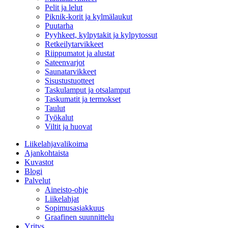
Pelit ja lelut
Piknik-korit ja kylmälaukut
Puutarha
Pyyhkeet, kylpytakit ja kylpytossut
Retkeilytarvikkeet
Riippumatot ja alustat
Sateenvarjot
Saunatarvikkeet
Sisustustuotteet
Taskulamput ja otsalamput
Taskumatit ja termokset
Taulut
Työkalut
Viltit ja huovat
Liikelahjavalikoima
Ajankohtaista
Kuvastot
Blogi
Palvelut
Aineisto-ohje
Liikelahjat
Sopimusasiakkuus
Graafinen suunnittelu
Yritys