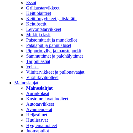
Essut
Grillaustarvikkeet
Keittiölaitteet
Keittiöpyyhkeet ja tiskirätit
Keittiösetit
Leivontatarvikkeet
Mukit ja lasit
Paistomittarit ja munakellot
Patalaput ja pannualuset
Pippurimyllyt ja maustepurkit
Sammuttimet ja palohälyttimet
Tarjoiluastiat
Veitset
Viinitarvikkeet ja pullonavaajat
Vuolukivituotteet
Mainoslahjat
Mainoslahjat
Aurinkolasit
Kustomoitavat tuotteet
Autotarvikkeet
Avaimenperät
Heijastimet
Huulirasvat
Hygieniatuotteet
Juomapullot