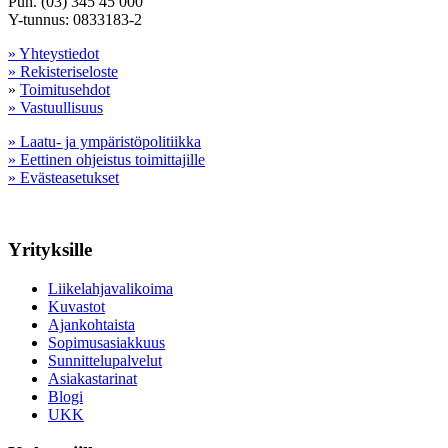
Puh. (03) 345 45 000
Y-tunnus: 0833183-2
» Yhteystiedot
» Rekisteriseloste
»
Toimitusehdot
» Vastuullisuus
» Laatu- ja ympäristöpolitiikka
» Eettinen ohjeistus toimittajille
» Evästeasetukset
Yrityksille
Liikelahjavalikoima
Kuvastot
Ajankohtaista
Sopimusasiakkuus
Sunnittelupalvelut
Asiakastarinat
Blogi
UKK