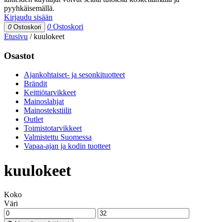
pyyhkäisemällä.
Kirjaudu sisään
0
Ostoskori
0
Ostoskori
Etusivu
/
kuulokeet
Osastot
Ajankohtaiset- ja sesonkituotteet
Brändit
Keittiötarvikkeet
Mainoslahjat
Mainostekstiilit
Outlet
Toimistotarvikkeet
Valmistettu Suomessa
Vapaa-ajan ja kodin tuotteet
kuulokeet
Koko
Väri