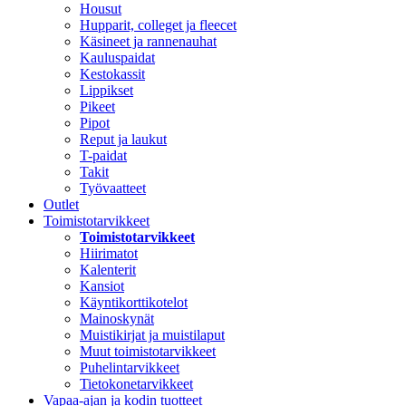
Housut
Hupparit, colleget ja fleecet
Käsineet ja rannenauhat
Kauluspaidat
Kestokassit
Lippikset
Pikeet
Pipot
Reput ja laukut
T-paidat
Takit
Työvaatteet
Outlet
Toimistotarvikkeet
Toimistotarvikkeet
Hiirimatot
Kalenterit
Kansiot
Käyntikorttikotelot
Mainoskynät
Muistikirjat ja muistilaput
Muut toimistotarvikkeet
Puhelintarvikkeet
Tietokonetarvikkeet
Vapaa-ajan ja kodin tuotteet