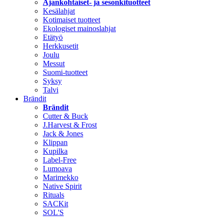
Ajankohtaiset- ja sesonkituotteet
Kesälahjat
Kotimaiset tuotteet
Ekologiset mainoslahjat
Etätyö
Herkkusetit
Joulu
Messut
Suomi-tuotteet
Syksy
Talvi
Brändit
Brändit
Cutter & Buck
J.Harvest & Frost
Jack & Jones
Klippan
Kupilka
Label-Free
Lumoava
Marimekko
Native Spirit
Rituals
SACKit
SOL'S