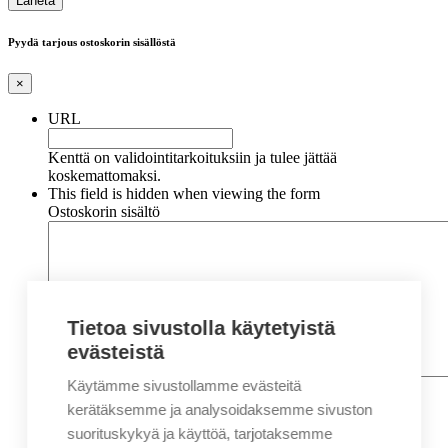
Pyydä tarjous ostoskorin sisällöstä
×
URL
Kenttä on validointitarkoituksiin ja tulee jättää
koskemattomaksi.
This field is hidden when viewing the form
Ostoskorin sisältö
Tietoa sivustolla käytetyistä
evästeistä
Käytämme sivustollamme evästeitä
Nimi
*
Etunimi
kerätäksemme ja analysoidaksemme sivuston
Sukunimi
suorituskykyä ja käyttöä, tarjotaksemme