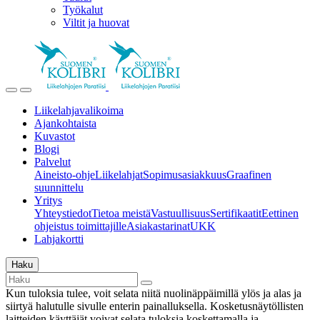
Työkalut
Viltit ja huovat
Liikelahjavalikoima
Ajankohtaista
Kuvastot
Blogi
Palvelut
Aineisto-ohje
Liikelahjat
Sopimusasiakkuus
Graafinen
suunnittelu
Yritys
Yhteystiedot
Tietoa meistä
Vastuullisuus
Sertifikaatit
Eettinen
ohjeistus toimittajille
Asiakastarinat
UKK
Lahjakortti
Haku
Kun tuloksia tulee, voit selata niitä nuolinäppäimillä ylös ja alas ja
siirtyä halutulle sivulle enterin painalluksella. Kosketusnäytöllisten
laitteiden käyttäjät voivat selata tuloksia koskettamalla ja