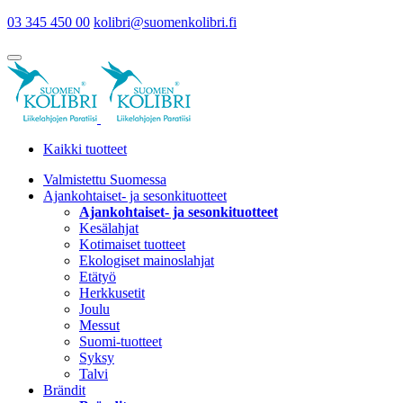
03 345 450 00
kolibri@suomenkolibri.fi
Kaikki tuotteet
Valmistettu Suomessa
Ajankohtaiset- ja sesonkituotteet
Ajankohtaiset- ja sesonkituotteet
Kesälahjat
Kotimaiset tuotteet
Ekologiset mainoslahjat
Etätyö
Herkkusetit
Joulu
Messut
Suomi-tuotteet
Syksy
Talvi
Brändit