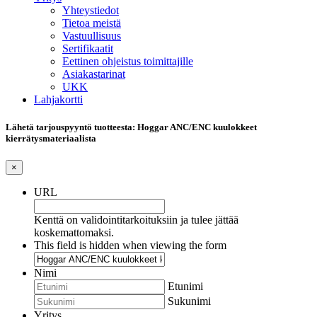
Yhteystiedot
Tietoa meistä
Vastuullisuus
Sertifikaatit
Eettinen ohjeistus toimittajille
Asiakastarinat
UKK
Lahjakortti
Lähetä tarjouspyyntö tuotteesta: Hoggar ANC/ENC kuulokkeet
kierrätysmateriaalista
×
URL
Kenttä on validointitarkoituksiin ja tulee jättää
koskemattomaksi.
This field is hidden when viewing the form
Nimi
Etunimi
Sukunimi
Yritys