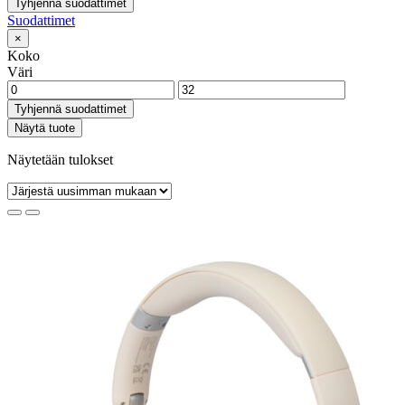
Tyhjennä suodattimet
Suodattimet
×
Koko
Väri
Tyhjennä suodattimet
Näytä tuote
Näytetään tulokset