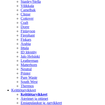
Stanley/Stella
Vilikkala
Camelbak
Clique
Cottover
Craft
Dorre
Finlayson
Firephant
Fiskars
Arabia
Iittala
ID Identity
Jalo Helsinki
Leatherman
Matterhorn
Neutral
Printer
Pure Waste
South West
Thermos
Keittiötarvikkeet
Keittiötarvikkeet
Aterimet ja ottimet
Ensiapulaukut ja -tarvikkeet