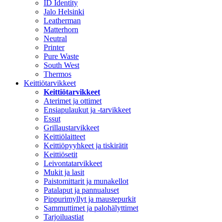
ID Identity
Jalo Helsinki
Leatherman
Matterhorn
Neutral
Printer
Pure Waste
South West
Thermos
Keittiötarvikkeet
Keittiötarvikkeet
Aterimet ja ottimet
Ensiapulaukut ja -tarvikkeet
Essut
Grillaustarvikkeet
Keittiölaitteet
Keittiöpyyhkeet ja tiskirätit
Keittiösetit
Leivontatarvikkeet
Mukit ja lasit
Paistomittarit ja munakellot
Patalaput ja pannualuset
Pippurimyllyt ja maustepurkit
Sammuttimet ja palohälyttimet
Tarjoiluastiat