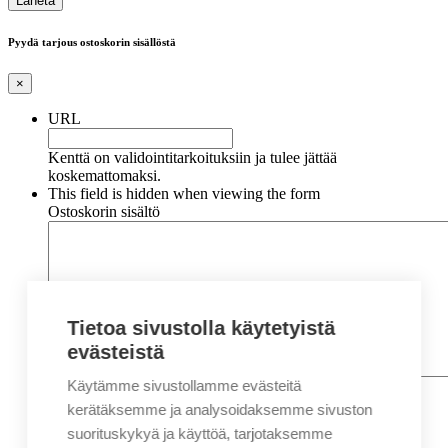
Pyydä tarjous ostoskorin sisällöstä
×
URL
Kenttä on validointitarkoituksiin ja tulee jättää
koskemattomaksi.
This field is hidden when viewing the form
Ostoskorin sisältö
Tietoa sivustolla käytetyistä
evästeistä
Käytämme sivustollamme evästeitä
Nimi
*
Etunimi
kerätäksemme ja analysoidaksemme sivuston
Sukunimi
suorituskykyä ja käyttöä, tarjotaksemme