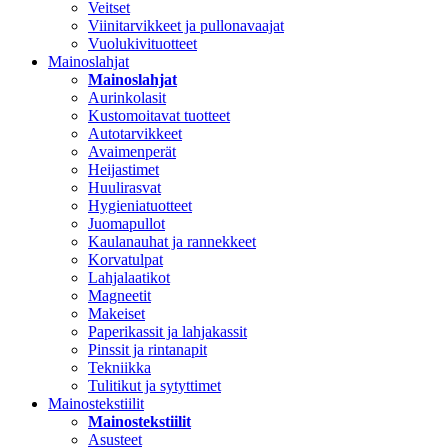
Veitset
Viinitarvikkeet ja pullonavaajat
Vuolukivituotteet
Mainoslahjat
Mainoslahjat
Aurinkolasit
Kustomoitavat tuotteet
Autotarvikkeet
Avaimenperät
Heijastimet
Huulirasvat
Hygieniatuotteet
Juomapullot
Kaulanauhat ja rannekkeet
Korvatulpat
Lahjalaatikot
Magneetit
Makeiset
Paperikassit ja lahjakassit
Pinssit ja rintanapit
Tekniikka
Tulitikut ja sytyttimet
Mainostekstiilit
Mainostekstiilit
Asusteet