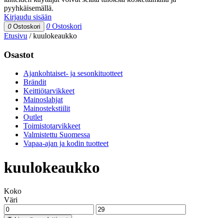
pyyhkäisemällä.
Kirjaudu sisään
0
Ostoskori
0
Ostoskori
Etusivu
/
kuulokeaukko
Osastot
Ajankohtaiset- ja sesonkituotteet
Brändit
Keittiötarvikkeet
Mainoslahjat
Mainostekstiilit
Outlet
Toimistotarvikkeet
Valmistettu Suomessa
Vapaa-ajan ja kodin tuotteet
kuulokeaukko
Koko
Väri