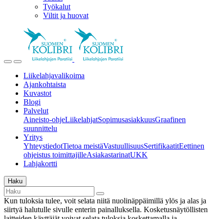
Työkalut
Viltit ja huovat
Liikelahjavalikoima
Ajankohtaista
Kuvastot
Blogi
Palvelut
Aineisto-ohje
Liikelahjat
Sopimusasiakkuus
Graafinen
suunnittelu
Yritys
Yhteystiedot
Tietoa meistä
Vastuullisuus
Sertifikaatit
Eettinen
ohjeistus toimittajille
Asiakastarinat
UKK
Lahjakortti
Haku
Kun tuloksia tulee, voit selata niitä nuolinäppäimillä ylös ja alas ja
siirtyä halutulle sivulle enterin painalluksella. Kosketusnäytöllisten
laitteiden käyttäjät voivat selata tuloksia koskettamalla ja