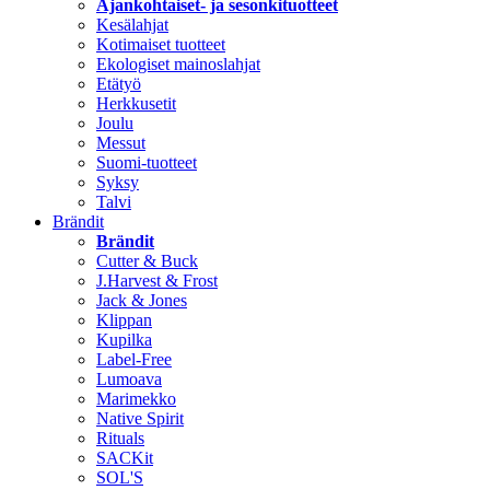
Ajankohtaiset- ja sesonkituotteet
Kesälahjat
Kotimaiset tuotteet
Ekologiset mainoslahjat
Etätyö
Herkkusetit
Joulu
Messut
Suomi-tuotteet
Syksy
Talvi
Brändit
Brändit
Cutter & Buck
J.Harvest & Frost
Jack & Jones
Klippan
Kupilka
Label-Free
Lumoava
Marimekko
Native Spirit
Rituals
SACKit
SOL'S