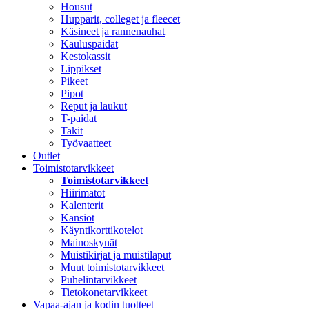
Housut
Hupparit, colleget ja fleecet
Käsineet ja rannenauhat
Kauluspaidat
Kestokassit
Lippikset
Pikeet
Pipot
Reput ja laukut
T-paidat
Takit
Työvaatteet
Outlet
Toimistotarvikkeet
Toimistotarvikkeet
Hiirimatot
Kalenterit
Kansiot
Käyntikorttikotelot
Mainoskynät
Muistikirjat ja muistilaput
Muut toimistotarvikkeet
Puhelintarvikkeet
Tietokonetarvikkeet
Vapaa-ajan ja kodin tuotteet