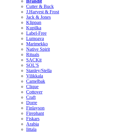
Brändit
Cutter & Buck
J.Harvest & Frost
Jack & Jones
Klippan
Kupilka
Label-Free
Lumoava
Marimekko
Native Spirit
Rituals
SACKit
SOL'S
Stanley/Stella
Vilikkala
Camelbak
Clique
Cottover
Craft
Dorre
Finlayson
Firephant
Fiskars
Arabia
Iittala