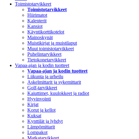
Toimistotarvikkeet
Toimistotarvikkeet
Hiirimatot
Kalenterit
Kansiot
Käyntikorttikotelot
Mainoskynät
Muistikirjat ja muistilaput
Muut toimistotarvikkeet
Puhelintarvikkeet
Tietokonetarvikkeet
Vapaa-ajan ja kodin tuotteet
Vapaa-ajan ja kodin tuotteet
Liikunta ja urheilu
Askelmittarit ja sykemittarit
Golf-tarvikkeet
Kaiuttimet, kuulokkeet ja radiot
Hyvinvointi
Kirjat
Korut ja kellot
Kuksat
Kynttilät ja lyhdyt
Lämpömittarit
Lompakot
Matkatarvikkeet