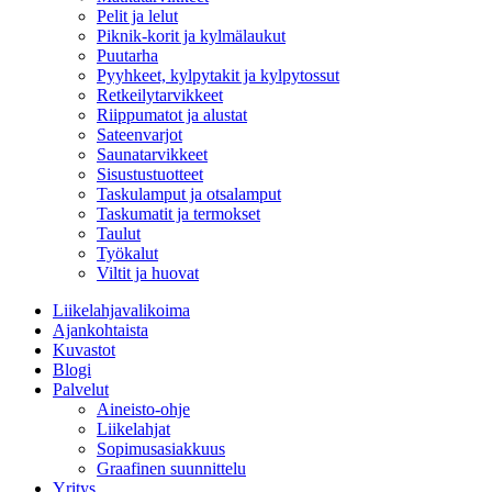
Pelit ja lelut
Piknik-korit ja kylmälaukut
Puutarha
Pyyhkeet, kylpytakit ja kylpytossut
Retkeilytarvikkeet
Riippumatot ja alustat
Sateenvarjot
Saunatarvikkeet
Sisustustuotteet
Taskulamput ja otsalamput
Taskumatit ja termokset
Taulut
Työkalut
Viltit ja huovat
Liikelahjavalikoima
Ajankohtaista
Kuvastot
Blogi
Palvelut
Aineisto-ohje
Liikelahjat
Sopimusasiakkuus
Graafinen suunnittelu
Yritys