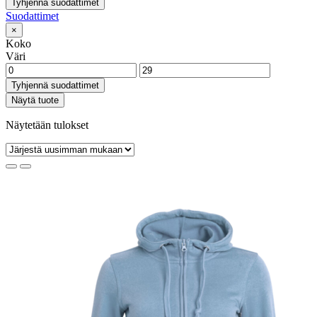
Tyhjennä suodattimet
Suodattimet
×
Koko
Väri
Tyhjennä suodattimet
Näytä tuote
Näytetään tulokset