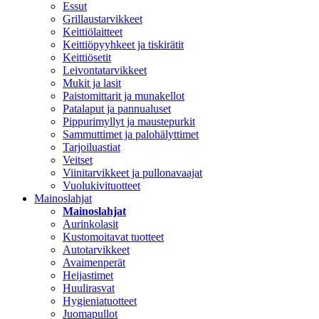
Essut
Grillaustarvikkeet
Keittiölaitteet
Keittiöpyyhkeet ja tiskirätit
Keittiösetit
Leivontatarvikkeet
Mukit ja lasit
Paistomittarit ja munakellot
Patalaput ja pannualuset
Pippurimyllyt ja maustepurkit
Sammuttimet ja palohälyttimet
Tarjoiluastiat
Veitset
Viinitarvikkeet ja pullonavaajat
Vuolukivituotteet
Mainoslahjat
Mainoslahjat
Aurinkolasit
Kustomoitavat tuotteet
Autotarvikkeet
Avaimenperät
Heijastimet
Huulirasvat
Hygieniatuotteet
Juomapullot