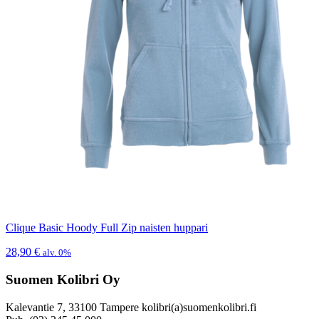
Clique Basic Hoody Full Zip naisten huppari
28,90
€
alv. 0%
Suomen Kolibri Oy
Kalevantie 7, 33100 Tampere kolibri(a)suomenkolibri.fi