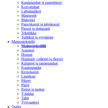
Kaulanauhat ja rannekkeet
Korvatulpat
Lahjalaatikot
Magneetit
Makeiset
Paperikassit ja lahjakassit
Pinssit ja rintanapit
Tekniikka
Tulitikut ja sytyttimet
Mainostekstiilit
Mainostekstiilit
Asusteet
Housut
Hupparit, colleget ja fleecet
Käsineet ja rannenauhat
Kauluspaidat
Kestokassit
Lippikset
Pikeet
Pipot
Reput ja laukut
T-paidat
Takit
Työvaatteet
Outlet