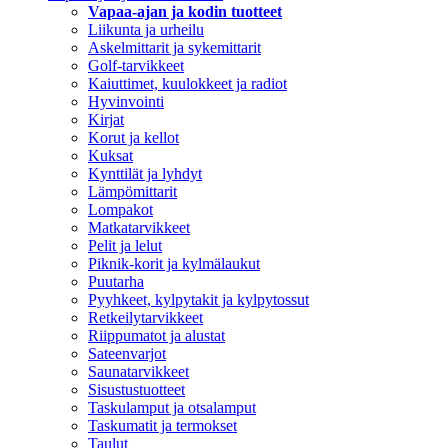
Vapaa-ajan ja kodin tuotteet
Liikunta ja urheilu
Askelmittarit ja sykemittarit
Golf-tarvikkeet
Kaiuttimet, kuulokkeet ja radiot
Hyvinvointi
Kirjat
Korut ja kellot
Kuksat
Kynttilät ja lyhdyt
Lämpömittarit
Lompakot
Matkatarvikkeet
Pelit ja lelut
Piknik-korit ja kylmälaukut
Puutarha
Pyyhkeet, kylpytakit ja kylpytossut
Retkeilytarvikkeet
Riippumatot ja alustat
Sateenvarjot
Saunatarvikkeet
Sisustustuotteet
Taskulamput ja otsalamput
Taskumatit ja termokset
Taulut