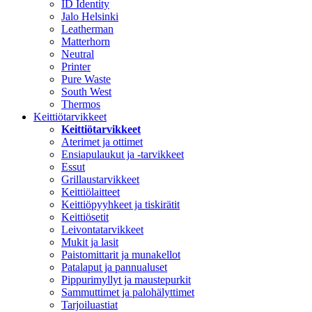
ID Identity
Jalo Helsinki
Leatherman
Matterhorn
Neutral
Printer
Pure Waste
South West
Thermos
Keittiötarvikkeet
Keittiötarvikkeet
Aterimet ja ottimet
Ensiapulaukut ja -tarvikkeet
Essut
Grillaustarvikkeet
Keittiölaitteet
Keittiöpyyhkeet ja tiskirätit
Keittiösetit
Leivontatarvikkeet
Mukit ja lasit
Paistomittarit ja munakellot
Patalaput ja pannualuset
Pippurimyllyt ja maustepurkit
Sammuttimet ja palohälyttimet
Tarjoiluastiat