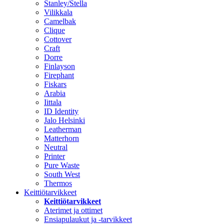
Stanley/Stella
Vilikkala
Camelbak
Clique
Cottover
Craft
Dorre
Finlayson
Firephant
Fiskars
Arabia
Iittala
ID Identity
Jalo Helsinki
Leatherman
Matterhorn
Neutral
Printer
Pure Waste
South West
Thermos
Keittiötarvikkeet
Keittiötarvikkeet
Aterimet ja ottimet
Ensiapulaukut ja -tarvikkeet