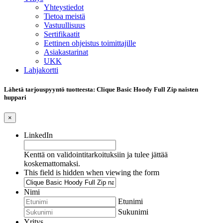
Yhteystiedot
Tietoa meistä
Vastuullisuus
Sertifikaatit
Eettinen ohjeistus toimittajille
Asiakastarinat
UKK
Lahjakortti
Lähetä tarjouspyyntö tuotteesta: Clique Basic Hoody Full Zip naisten
huppari
×
LinkedIn
Kenttä on validointitarkoituksiin ja tulee jättää
koskemattomaksi.
This field is hidden when viewing the form
Nimi
Etunimi
Sukunimi
Yritys