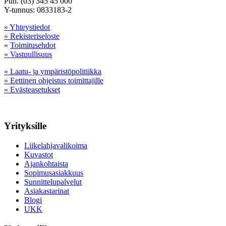
Puh. (03) 345 45 000
Y-tunnus: 0833183-2
» Yhteystiedot
» Rekisteriseloste
»
Toimitusehdot
» Vastuullisuus
» Laatu- ja ympäristöpolitiikka
» Eettinen ohjeistus toimittajille
» Evästeasetukset
Yrityksille
Liikelahjavalikoima
Kuvastot
Ajankohtaista
Sopimusasiakkuus
Sunnittelupalvelut
Asiakastarinat
Blogi
UKK