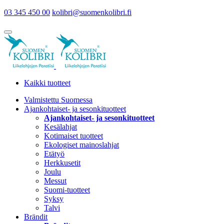
03 345 450 00
kolibri@suomenkolibri.fi
Kaikki tuotteet
Valmistettu Suomessa
Ajankohtaiset- ja sesonkituotteet
Ajankohtaiset- ja sesonkituotteet
Kesälahjat
Kotimaiset tuotteet
Ekologiset mainoslahjat
Etätyö
Herkkusetit
Joulu
Messut
Suomi-tuotteet
Syksy
Talvi
Brändit