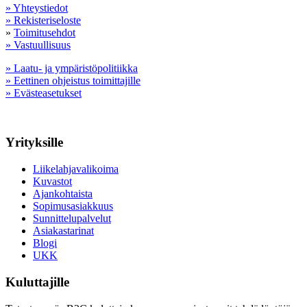
» Yhteystiedot
» Rekisteriseloste
»
Toimitusehdot
» Vastuullisuus
» Laatu- ja ympäristöpolitiikka
» Eettinen ohjeistus toimittajille
» Evästeasetukset
Yrityksille
Liikelahjavalikoima
Kuvastot
Ajankohtaista
Sopimusasiakkuus
Sunnittelupalvelut
Asiakastarinat
Blogi
UKK
Kuluttajille