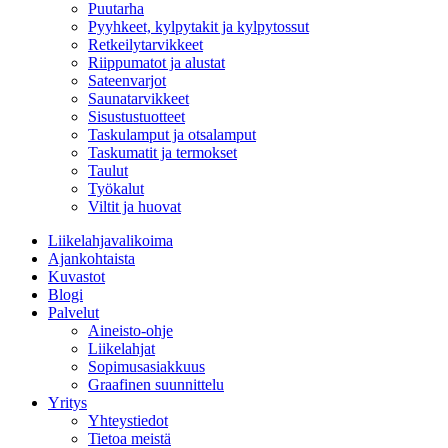
Puutarha
Pyyhkeet, kylpytakit ja kylpytossut
Retkeilytarvikkeet
Riippumatot ja alustat
Sateenvarjot
Saunatarvikkeet
Sisustustuotteet
Taskulamput ja otsalamput
Taskumatit ja termokset
Taulut
Työkalut
Viltit ja huovat
Liikelahjavalikoima
Ajankohtaista
Kuvastot
Blogi
Palvelut
Aineisto-ohje
Liikelahjat
Sopimusasiakkuus
Graafinen suunnittelu
Yritys
Yhteystiedot
Tietoa meistä