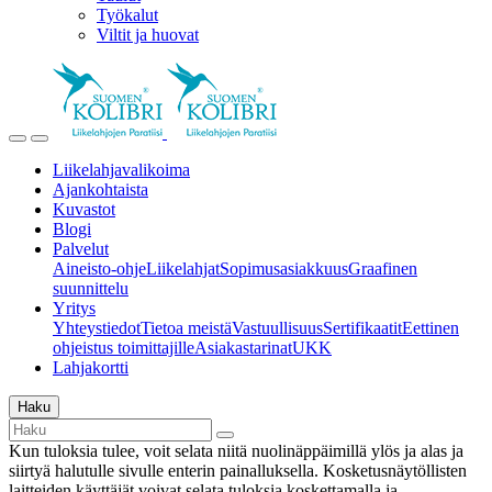
Työkalut
Viltit ja huovat
Liikelahjavalikoima
Ajankohtaista
Kuvastot
Blogi
Palvelut
Aineisto-ohje
Liikelahjat
Sopimusasiakkuus
Graafinen
suunnittelu
Yritys
Yhteystiedot
Tietoa meistä
Vastuullisuus
Sertifikaatit
Eettinen
ohjeistus toimittajille
Asiakastarinat
UKK
Lahjakortti
Haku
Kun tuloksia tulee, voit selata niitä nuolinäppäimillä ylös ja alas ja
siirtyä halutulle sivulle enterin painalluksella. Kosketusnäytöllisten
laitteiden käyttäjät voivat selata tuloksia koskettamalla ja