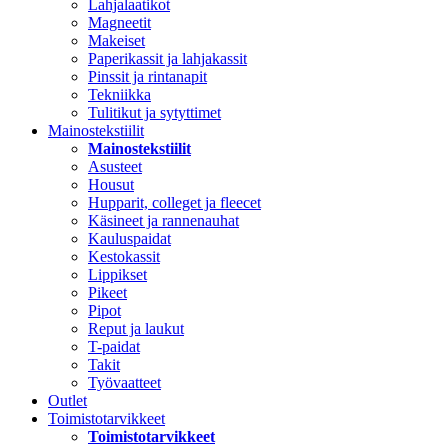
Lahjalaatikot
Magneetit
Makeiset
Paperikassit ja lahjakassit
Pinssit ja rintanapit
Tekniikka
Tulitikut ja sytyttimet
Mainostekstiilit
Mainostekstiilit
Asusteet
Housut
Hupparit, colleget ja fleecet
Käsineet ja rannenauhat
Kauluspaidat
Kestokassit
Lippikset
Pikeet
Pipot
Reput ja laukut
T-paidat
Takit
Työvaatteet
Outlet
Toimistotarvikkeet
Toimistotarvikkeet