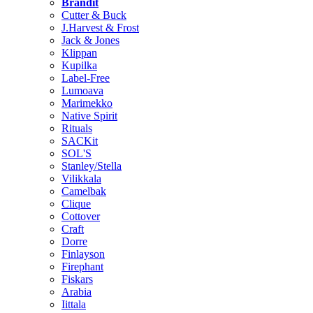
Brändit
Cutter & Buck
J.Harvest & Frost
Jack & Jones
Klippan
Kupilka
Label-Free
Lumoava
Marimekko
Native Spirit
Rituals
SACKit
SOL'S
Stanley/Stella
Vilikkala
Camelbak
Clique
Cottover
Craft
Dorre
Finlayson
Firephant
Fiskars
Arabia
Iittala