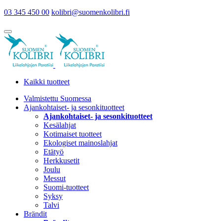
03 345 450 00
kolibri@suomenkolibri.fi
Kaikki tuotteet
Valmistettu Suomessa
Ajankohtaiset- ja sesonkituotteet
Ajankohtaiset- ja sesonkituotteet
Kesälahjat
Kotimaiset tuotteet
Ekologiset mainoslahjat
Etätyö
Herkkusetit
Joulu
Messut
Suomi-tuotteet
Syksy
Talvi
Brändit