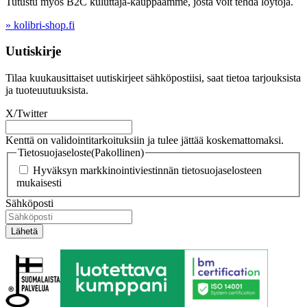
Tutustu myös B2C kuluttaja-kauppaamme, josta voit tehdä löytöjä.
» kolibri-shop.fi
Uutiskirje
Tilaa kuukausittaiset uutiskirjeet sähköpostiisi, saat tietoa tarjouksista
ja tuoteuutuuksista.
X/Twitter
Kenttä on validointitarkoituksiin ja tulee jättää koskemattomaksi.
Tietosuojaseloste
(Pakollinen)
Hyväksyn markkinointiviestinnän tietosuojaselosteen
mukaisesti
Sähköposti