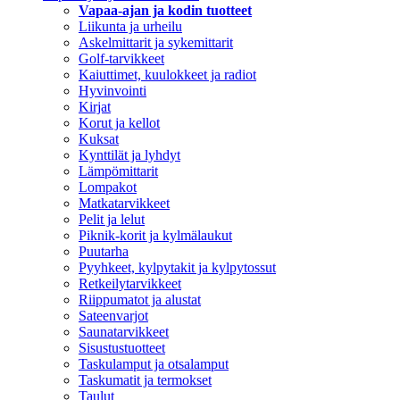
Vapaa-ajan ja kodin tuotteet
Liikunta ja urheilu
Askelmittarit ja sykemittarit
Golf-tarvikkeet
Kaiuttimet, kuulokkeet ja radiot
Hyvinvointi
Kirjat
Korut ja kellot
Kuksat
Kynttilät ja lyhdyt
Lämpömittarit
Lompakot
Matkatarvikkeet
Pelit ja lelut
Piknik-korit ja kylmälaukut
Puutarha
Pyyhkeet, kylpytakit ja kylpytossut
Retkeilytarvikkeet
Riippumatot ja alustat
Sateenvarjot
Saunatarvikkeet
Sisustustuotteet
Taskulamput ja otsalamput
Taskumatit ja termokset
Taulut