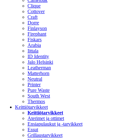
Camelbak
Clique
Cottover
Craft
Dorre
Finlayson
Firephant
Fiskars
Arabia
Iittala
ID Identity
Jalo Helsinki
Leatherman
Matterhorn
Neutral
Printer
Pure Waste
South West
Thermos
Keittiötarvikkeet
Keittiötarvikkeet
Aterimet ja ottimet
Ensiapulaukut ja -tarvikkeet
Essut
Grillaustarvikkeet