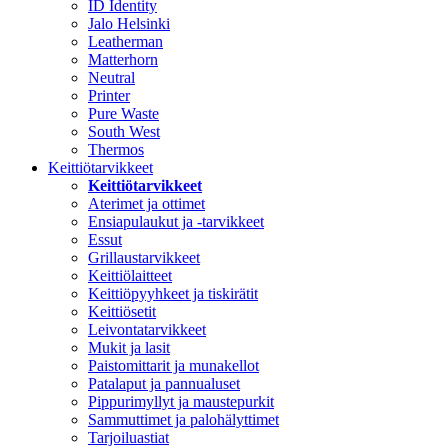
ID Identity
Jalo Helsinki
Leatherman
Matterhorn
Neutral
Printer
Pure Waste
South West
Thermos
Keittiötarvikkeet
Keittiötarvikkeet
Aterimet ja ottimet
Ensiapulaukut ja -tarvikkeet
Essut
Grillaustarvikkeet
Keittiölaitteet
Keittiöpyyhkeet ja tiskirätit
Keittiösetit
Leivontatarvikkeet
Mukit ja lasit
Paistomittarit ja munakellot
Patalaput ja pannualuset
Pippurimyllyt ja maustepurkit
Sammuttimet ja palohälyttimet
Tarjoiluastiat