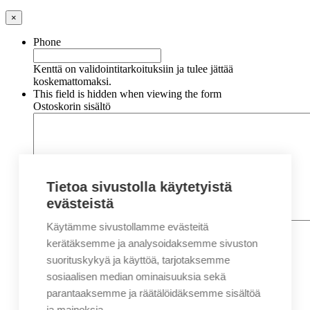
×
Phone
Kenttä on validointitarkoituksiin ja tulee jättää
koskemattomaksi.
This field is hidden when viewing the form
Ostoskorin sisältö
Tietoa sivustolla käytetyistä
evästeistä
Käytämme sivustollamme evästeitä
Nimi
*
Etunimi
kerätäksemme ja analysoidaksemme sivuston
Sukunimi
suorituskykyä ja käyttöä, tarjotaksemme
Yritys
sosiaalisen median ominaisuuksia sekä
parantaaksemme ja räätälöidäksemme sisältöä
Sähköposti
*
ja mainoksia.