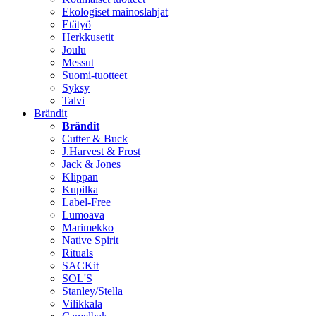
Ekologiset mainoslahjat
Etätyö
Herkkusetit
Joulu
Messut
Suomi-tuotteet
Syksy
Talvi
Brändit
Brändit
Cutter & Buck
J.Harvest & Frost
Jack & Jones
Klippan
Kupilka
Label-Free
Lumoava
Marimekko
Native Spirit
Rituals
SACKit
SOL'S
Stanley/Stella
Vilikkala