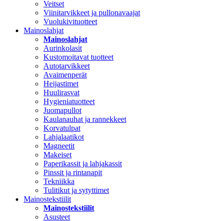
Veitset
Viinitarvikkeet ja pullonavaajat
Vuolukivituotteet
Mainoslahjat
Mainoslahjat
Aurinkolasit
Kustomoitavat tuotteet
Autotarvikkeet
Avaimenperät
Heijastimet
Huulirasvat
Hygieniatuotteet
Juomapullot
Kaulanauhat ja rannekkeet
Korvatulpat
Lahjalaatikot
Magneetit
Makeiset
Paperikassit ja lahjakassit
Pinssit ja rintanapit
Tekniikka
Tulitikut ja sytyttimet
Mainostekstiilit
Mainostekstiilit
Asusteet