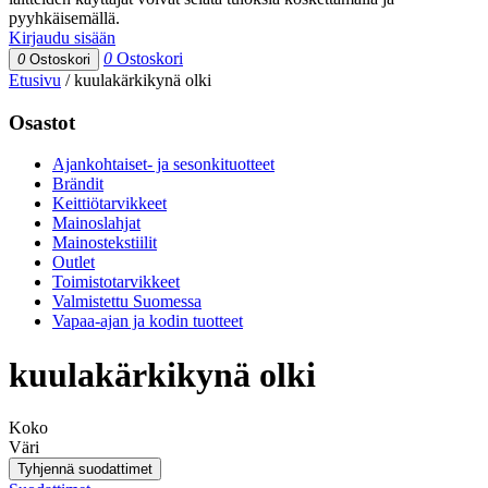
pyyhkäisemällä.
Kirjaudu sisään
0
Ostoskori
0
Ostoskori
Etusivu
/
kuulakärkikynä olki
Osastot
Ajankohtaiset- ja sesonkituotteet
Brändit
Keittiötarvikkeet
Mainoslahjat
Mainostekstiilit
Outlet
Toimistotarvikkeet
Valmistettu Suomessa
Vapaa-ajan ja kodin tuotteet
kuulakärkikynä olki
Koko
Väri
Tyhjennä suodattimet