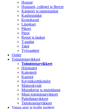
Housut
Hupparit, colleget ja fleecet
Käsineet ja rannenauhat
Kauluspaidat
Kestokassit
Lippikset
Pikeet
Pipot
Reput ja laukut
T-paidat
Takit
Työvaatteet
Outlet
Toimistotarvikkeet
Toimistotarvikkeet
Hiirimatot
Kalenterit
Kansiot
Käyntikorttikotelot
Mainoskynät
Muistikirjat ja muistilaput
Muut toimistotarvikkeet
Puhelintarvikkeet
Tietokonetarvikkeet
Vapaa-ajan ja kodin tuotteet