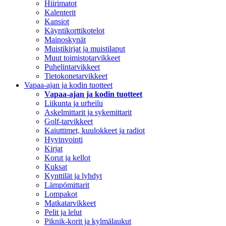
Hiirimatot
Kalenterit
Kansiot
Käyntikorttikotelot
Mainoskynät
Muistikirjat ja muistilaput
Muut toimistotarvikkeet
Puhelintarvikkeet
Tietokonetarvikkeet
Vapaa-ajan ja kodin tuotteet
Vapaa-ajan ja kodin tuotteet
Liikunta ja urheilu
Askelmittarit ja sykemittarit
Golf-tarvikkeet
Kaiuttimet, kuulokkeet ja radiot
Hyvinvointi
Kirjat
Korut ja kellot
Kuksat
Kynttilät ja lyhdyt
Lämpömittarit
Lompakot
Matkatarvikkeet
Pelit ja lelut
Piknik-korit ja kylmälaukut