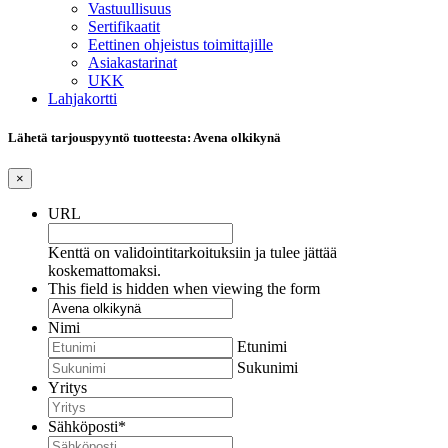
Vastuullisuus
Sertifikaatit
Eettinen ohjeistus toimittajille
Asiakastarinat
UKK
Lahjakortti
Lähetä tarjouspyyntö tuotteesta: Avena olkikynä
×
URL
Kenttä on validointitarkoituksiin ja tulee jättää
koskemattomaksi.
This field is hidden when viewing the form
Nimi
Etunimi
Sukunimi
Yritys
Sähköposti
*