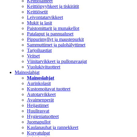
Keittiölaitteet
Keittiöpyyhkeet ja tiskirätit
Keittiösetit
Leivontatarvikkeet
Mukit ja lasit
Paistomittarit ja munakellot
Patalaput ja pannualuset
Pippurimyllyt ja maustepurkit
Sammuttimet ja palohälyttimet
Tarjoiluastiat
Veitset
Viinitarvikkeet ja pullonavaajat
Vuolukivituotteet
Mainoslahjat
Mainoslahjat
Aurinkolasit
Kustomoitavat tuotteet
Autotarvikkeet
Avaimenperät
Heijastimet
Huulirasvat
Hygieniatuotteet
Juomapullot
Kaulanauhat ja rannekkeet
Korvatulpat