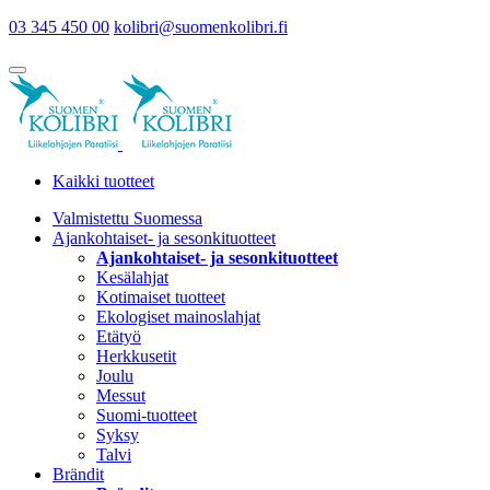
03 345 450 00
kolibri@suomenkolibri.fi
Kaikki tuotteet
Valmistettu Suomessa
Ajankohtaiset- ja sesonkituotteet
Ajankohtaiset- ja sesonkituotteet
Kesälahjat
Kotimaiset tuotteet
Ekologiset mainoslahjat
Etätyö
Herkkusetit
Joulu
Messut
Suomi-tuotteet
Syksy
Talvi
Brändit