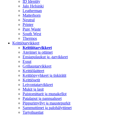
ID Identity
Jalo Helsinki
Leatherman
Matterhorn
Neutral
Printer
Pure Waste
South West
Thermos
Keittiötarvikkeet
Keittiötarvikkeet
Aterimet ja ottimet
Ensiapulaukut ja -tarvikkeet
Essut
Grillaustarvikkeet
Keittiölaitteet
Keittiöpyyhkeet ja tiskirätit
Keittiösetit
Leivontatarvikkeet
Mukit ja lasit
Paistomittarit ja munakellot
Patalaput ja pannualuset
Pippurimyllyt ja maustepurkit
Sammuttimet ja palohälyttimet
Tarjoiluastiat