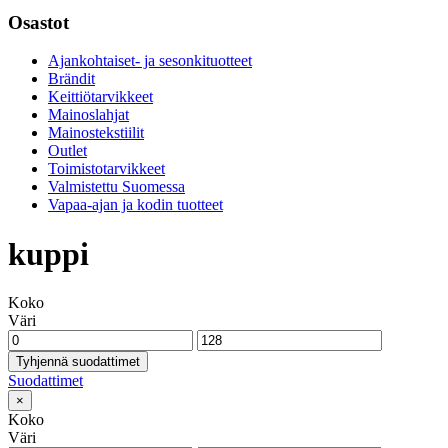
Osastot
Ajankohtaiset- ja sesonkituotteet
Brändit
Keittiötarvikkeet
Mainoslahjat
Mainostekstiilit
Outlet
Toimistotarvikkeet
Valmistettu Suomessa
Vapaa-ajan ja kodin tuotteet
kuppi
Koko
Väri
Tyhjennä suodattimet
Suodattimet
×
Koko
Väri