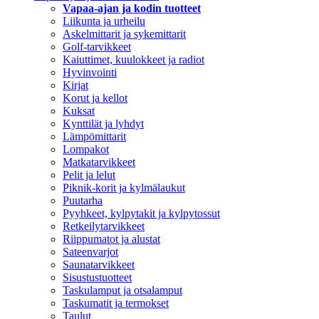
Vapaa-ajan ja kodin tuotteet
Liikunta ja urheilu
Askelmittarit ja sykemittarit
Golf-tarvikkeet
Kaiuttimet, kuulokkeet ja radiot
Hyvinvointi
Kirjat
Korut ja kellot
Kuksat
Kynttilät ja lyhdyt
Lämpömittarit
Lompakot
Matkatarvikkeet
Pelit ja lelut
Piknik-korit ja kylmälaukut
Puutarha
Pyyhkeet, kylpytakit ja kylpytossut
Retkeilytarvikkeet
Riippumatot ja alustat
Sateenvarjot
Saunatarvikkeet
Sisustustuotteet
Taskulamput ja otsalamput
Taskumatit ja termokset
Taulut