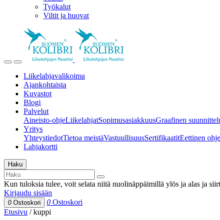
Työkalut
Viltit ja huovat
Liikelahjavalikoima
Ajankohtaista
Kuvastot
Blogi
Palvelut
Aineisto-ohje
Liikelahjat
Sopimusasiakkuus
Graafinen suunnittel
Yritys
Yhteystiedot
Tietoa meistä
Vastuullisuus
Sertifikaatit
Eettinen ohjei
Lahjakortti
Haku
Kun tuloksia tulee, voit selata niitä nuolinäppäimillä ylös ja alas ja si
Kirjaudu sisään
0
Ostoskori
0
Ostoskori
Etusivu
/
kuppi