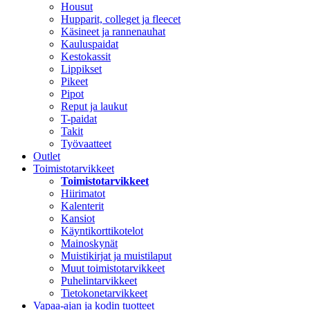
Housut
Hupparit, colleget ja fleecet
Käsineet ja rannenauhat
Kauluspaidat
Kestokassit
Lippikset
Pikeet
Pipot
Reput ja laukut
T-paidat
Takit
Työvaatteet
Outlet
Toimistotarvikkeet
Toimistotarvikkeet
Hiirimatot
Kalenterit
Kansiot
Käyntikorttikotelot
Mainoskynät
Muistikirjat ja muistilaput
Muut toimistotarvikkeet
Puhelintarvikkeet
Tietokonetarvikkeet
Vapaa-ajan ja kodin tuotteet