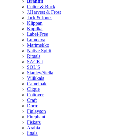
Brändit
Cutter & Buck
J.Harvest & Frost
Jack & Jones
Klippan
Kupilka
Label-Free
Lumoava
Marimekko
Native Spirit
Rituals
SACKit
SOL'S
Stanley/Stella
Vilikkala
Camelbak
Clique
Cottover
Craft
Dorre
Finlayson
Firephant
Fiskars
Arabia
Iittala