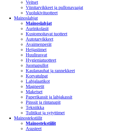
Veitset
Viinitarvikkeet ja pullonavaajat
Vuolukivituotteet
Mainoslahjat
Mainoslahjat
Aurinkolasit
Kustomoitavat tuotteet
Autotarvikkeet
Avaimenperät
Heijastimet
Huulirasvat
Hygieniatuotteet
Juomapullot
Kaulanauhat ja rannekkeet
Korvatulpat
Lahjalaatikot
Magneetit
Makeiset
Paperikassit ja lahjakassit
Pinssit ja rintanapit
Tekniikka
Tulitikut ja sytyttimet
Mainostekstiilit
Mainostekstiilit
Asusteet