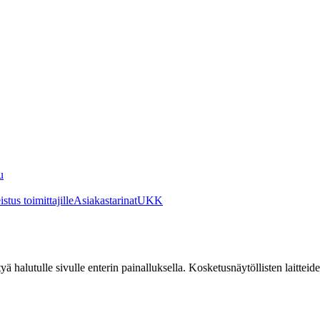
u
stus toimittajille
Asiakastarinat
UKK
irtyä halutulle sivulle enterin painalluksella. Kosketusnäytöllisten laittei