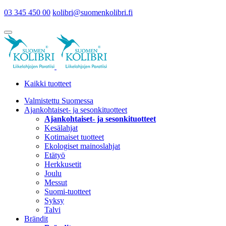
03 345 450 00
kolibri@suomenkolibri.fi
Kaikki tuotteet
Valmistettu Suomessa
Ajankohtaiset- ja sesonkituotteet
Ajankohtaiset- ja sesonkituotteet
Kesälahjat
Kotimaiset tuotteet
Ekologiset mainoslahjat
Etätyö
Herkkusetit
Joulu
Messut
Suomi-tuotteet
Syksy
Talvi
Brändit