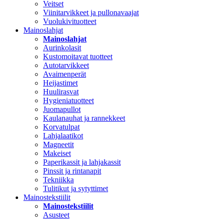
Veitset
Viinitarvikkeet ja pullonavaajat
Vuolukivituotteet
Mainoslahjat
Mainoslahjat
Aurinkolasit
Kustomoitavat tuotteet
Autotarvikkeet
Avaimenperät
Heijastimet
Huulirasvat
Hygieniatuotteet
Juomapullot
Kaulanauhat ja rannekkeet
Korvatulpat
Lahjalaatikot
Magneetit
Makeiset
Paperikassit ja lahjakassit
Pinssit ja rintanapit
Tekniikka
Tulitikut ja sytyttimet
Mainostekstiilit
Mainostekstiilit
Asusteet