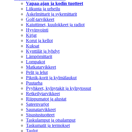
Vapaa-ajan ja kodin tuotteet
Liikunta ja urheilu
Askelmittarit ja sykemittarit
Golf-tarvikkeet
Kaiuttimet, kuulokkeet ja radiot
Hyvinvointi
Kirjat
Korut ja kellot
Kuksat
Kynttilät ja lyhdyt
Lämpömittarit
Lompakot
Matkatarvikkeet
Pelit ja lelut
Piknik-korit ja kylmälaukut
Puutarha
Pyyhkeet, kylpytakit ja kylpytossut
Retkeilytarvikkeet
Riippumatot ja alustat
Sateenvarjot
Saunatarvikkeet
Sisustustuotteet
Taskulamput ja otsalamput
Taskumatit ja termokset
Taulut