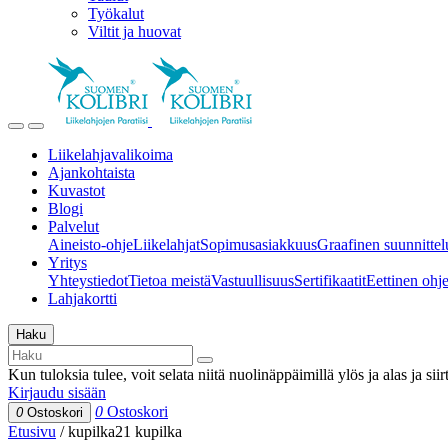
Työkalut
Viltit ja huovat
Liikelahjavalikoima
Ajankohtaista
Kuvastot
Blogi
Palvelut
Aineisto-ohje
Liikelahjat
Sopimusasiakkuus
Graafinen suunnittel
Yritys
Yhteystiedot
Tietoa meistä
Vastuullisuus
Sertifikaatit
Eettinen ohjei
Lahjakortti
Haku
Kun tuloksia tulee, voit selata niitä nuolinäppäimillä ylös ja alas ja si
Kirjaudu sisään
0
Ostoskori
0
Ostoskori
Etusivu
/
kupilka21 kupilka