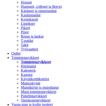
Housut
Hupparit, colleget ja fleecet
Käsineet ja rannenauhat
Kauluspaidat
Kestokassit
Lippikset
Pikeet
Pipot
Reput ja laukut
T-paidat
Takit
Työvaatteet
Outlet
Toimistotarvikkeet
Toimistotarvikkeet
Hiirimatot
Kalenterit
Kansiot
Käyntikorttikotelot
Mainoskynät
Muistikirjat ja muistilaput
Muut toimistotarvikkeet
Puhelintarvikkeet
Tietokonetarvikkeet
Vapaa-ajan ja kodin tuotteet