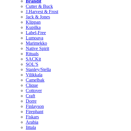
Brändit
Cutter & Buck
J.Harvest & Frost
Jack & Jones
Klippan
Kupilka
Label-Free
Lumoava
Marimekko
Native Spirit
Rituals
SACKit
SOL'S
Stanley/Stella
Vilikkala
Camelbak
Clique
Cottover
Craft
Dorre
Finlayson
Firephant
Fiskars
Arabia
Iittala