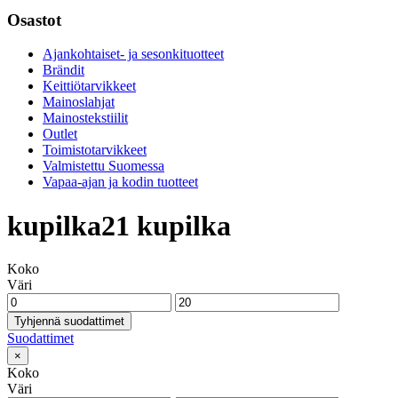
Osastot
Ajankohtaiset- ja sesonkituotteet
Brändit
Keittiötarvikkeet
Mainoslahjat
Mainostekstiilit
Outlet
Toimistotarvikkeet
Valmistettu Suomessa
Vapaa-ajan ja kodin tuotteet
kupilka21 kupilka
Koko
Väri
Tyhjennä suodattimet
Suodattimet
×
Koko
Väri