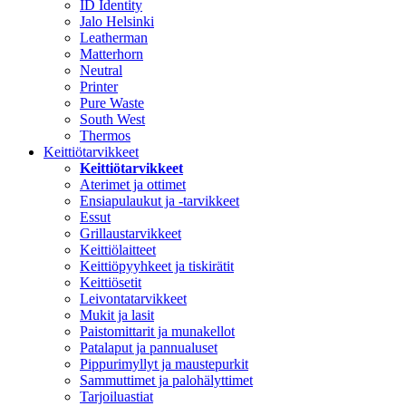
ID Identity
Jalo Helsinki
Leatherman
Matterhorn
Neutral
Printer
Pure Waste
South West
Thermos
Keittiötarvikkeet
Keittiötarvikkeet
Aterimet ja ottimet
Ensiapulaukut ja -tarvikkeet
Essut
Grillaustarvikkeet
Keittiölaitteet
Keittiöpyyhkeet ja tiskirätit
Keittiösetit
Leivontatarvikkeet
Mukit ja lasit
Paistomittarit ja munakellot
Patalaput ja pannualuset
Pippurimyllyt ja maustepurkit
Sammuttimet ja palohälyttimet
Tarjoiluastiat