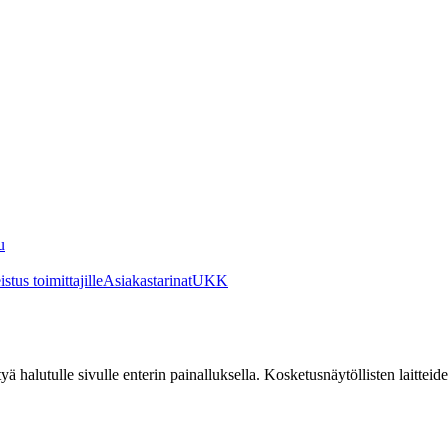
u
stus toimittajille
Asiakastarinat
UKK
irtyä halutulle sivulle enterin painalluksella. Kosketusnäytöllisten laittei