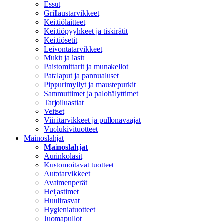
Essut
Grillaustarvikkeet
Keittiölaitteet
Keittiöpyyhkeet ja tiskirätit
Keittiösetit
Leivontatarvikkeet
Mukit ja lasit
Paistomittarit ja munakellot
Patalaput ja pannualuset
Pippurimyllyt ja maustepurkit
Sammuttimet ja palohälyttimet
Tarjoiluastiat
Veitset
Viinitarvikkeet ja pullonavaajat
Vuolukivituotteet
Mainoslahjat
Mainoslahjat
Aurinkolasit
Kustomoitavat tuotteet
Autotarvikkeet
Avaimenperät
Heijastimet
Huulirasvat
Hygieniatuotteet
Juomapullot