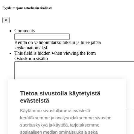
Pyydä tarjous ostoskorin sisällöstä
×
Comments
Kenttä on validointitarkoituksiin ja tulee jättää
koskemattomaksi.
This field is hidden when viewing the form
Ostoskorin sisältö
Tietoa sivustolla käytetyistä
evästeistä
Käytämme sivustollamme evästeitä
Nimi
*
Etunimi
kerätäksemme ja analysoidaksemme sivuston
Sukunimi
suorituskykyä ja käyttöä, tarjotaksemme
Yritys
sosiaalisen median ominaisuuksia sekä