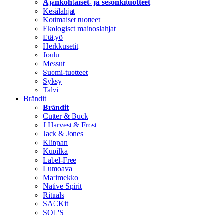
Ajankohtaiset- ja sesonkituotteet
Kesälahjat
Kotimaiset tuotteet
Ekologiset mainoslahjat
Etätyö
Herkkusetit
Joulu
Messut
Suomi-tuotteet
Syksy
Talvi
Brändit
Brändit
Cutter & Buck
J.Harvest & Frost
Jack & Jones
Klippan
Kupilka
Label-Free
Lumoava
Marimekko
Native Spirit
Rituals
SACKit
SOL'S