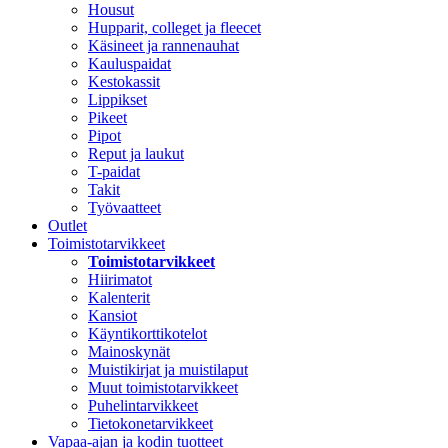
Housut
Hupparit, colleget ja fleecet
Käsineet ja rannenauhat
Kauluspaidat
Kestokassit
Lippikset
Pikeet
Pipot
Reput ja laukut
T-paidat
Takit
Työvaatteet
Outlet
Toimistotarvikkeet
Toimistotarvikkeet
Hiirimatot
Kalenterit
Kansiot
Käyntikorttikotelot
Mainoskynät
Muistikirjat ja muistilaput
Muut toimistotarvikkeet
Puhelintarvikkeet
Tietokonetarvikkeet
Vapaa-ajan ja kodin tuotteet