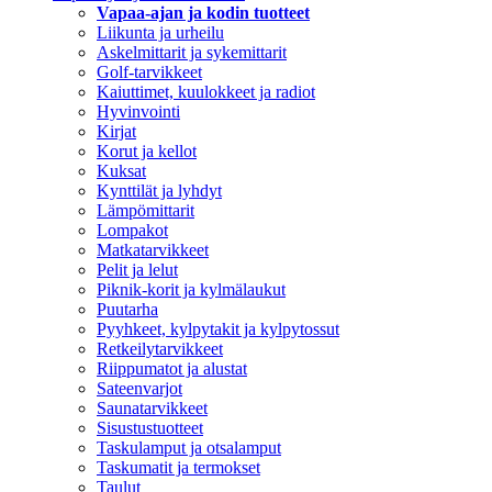
Vapaa-ajan ja kodin tuotteet
Liikunta ja urheilu
Askelmittarit ja sykemittarit
Golf-tarvikkeet
Kaiuttimet, kuulokkeet ja radiot
Hyvinvointi
Kirjat
Korut ja kellot
Kuksat
Kynttilät ja lyhdyt
Lämpömittarit
Lompakot
Matkatarvikkeet
Pelit ja lelut
Piknik-korit ja kylmälaukut
Puutarha
Pyyhkeet, kylpytakit ja kylpytossut
Retkeilytarvikkeet
Riippumatot ja alustat
Sateenvarjot
Saunatarvikkeet
Sisustustuotteet
Taskulamput ja otsalamput
Taskumatit ja termokset
Taulut