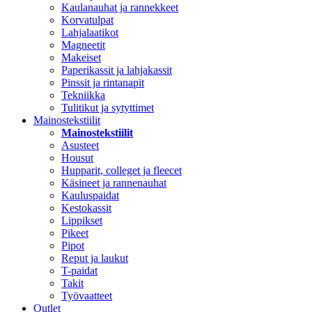
Kaulanauhat ja rannekkeet
Korvatulpat
Lahjalaatikot
Magneetit
Makeiset
Paperikassit ja lahjakassit
Pinssit ja rintanapit
Tekniikka
Tulitikut ja sytyttimet
Mainostekstiilit
Mainostekstiilit
Asusteet
Housut
Hupparit, colleget ja fleecet
Käsineet ja rannenauhat
Kauluspaidat
Kestokassit
Lippikset
Pikeet
Pipot
Reput ja laukut
T-paidat
Takit
Työvaatteet
Outlet