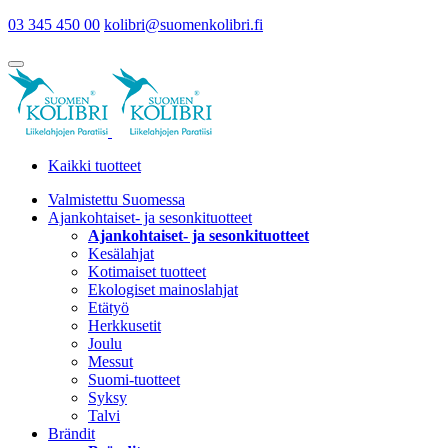
03 345 450 00
kolibri@suomenkolibri.fi
Kaikki tuotteet
Valmistettu Suomessa
Ajankohtaiset- ja sesonkituotteet
Ajankohtaiset- ja sesonkituotteet
Kesälahjat
Kotimaiset tuotteet
Ekologiset mainoslahjat
Etätyö
Herkkusetit
Joulu
Messut
Suomi-tuotteet
Syksy
Talvi
Brändit