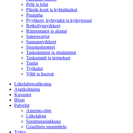
Pelit ja lelut
Piknik-korit ja kylmälaukut
Puutarha
Pyyhkeet, kylpytakit ja kylpytossut
Retkeilytarvikkeet
Riippumatot ja alustat
Sateenvarjot
Saunatarvikkeet
Sisustustuotteet
Taskulamput ja otsalamput
Taskumatit ja termokset
Taulut
Työkalut
Viltit ja huovat
Liikelahjavalikoima
Ajankohtaista
Kuvastot
Blogi
Palvelut
Aineisto-ohje
Liikelahjat
Sopimusasiakkuus
Graafinen suunnittelu
Yritys