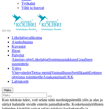
Työkalut
Viltit ja huovat
Liikelahjavalikoima
Ajankohtaista
Kuvastot
Blogi
Palvelut
Aineisto-ohje
Liikelahjat
Sopimusasiakkuus
Graafinen
suunnittelu
Yritys
Yhteystiedot
Tietoa meistä
Vastuullisuus
Sertifikaatit
Eettinen
ohjeistus toimittajille
Asiakastarinat
UKK
Lahjakortti
Haku
Kun tuloksia tulee, voit selata niitä nuolinäppäimillä ylös ja alas ja
siirtyä halutulle sivulle enterin painalluksella. Kosketusnäytöllisten
laitteiden käyttäjät voivat selata tuloksia koskettamalla ja