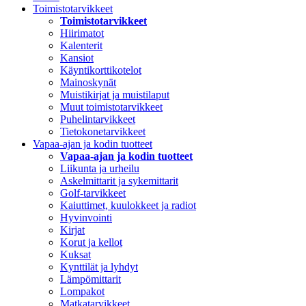
Toimistotarvikkeet
Toimistotarvikkeet
Hiirimatot
Kalenterit
Kansiot
Käyntikorttikotelot
Mainoskynät
Muistikirjat ja muistilaput
Muut toimistotarvikkeet
Puhelintarvikkeet
Tietokonetarvikkeet
Vapaa-ajan ja kodin tuotteet
Vapaa-ajan ja kodin tuotteet
Liikunta ja urheilu
Askelmittarit ja sykemittarit
Golf-tarvikkeet
Kaiuttimet, kuulokkeet ja radiot
Hyvinvointi
Kirjat
Korut ja kellot
Kuksat
Kynttilät ja lyhdyt
Lämpömittarit
Lompakot
Matkatarvikkeet