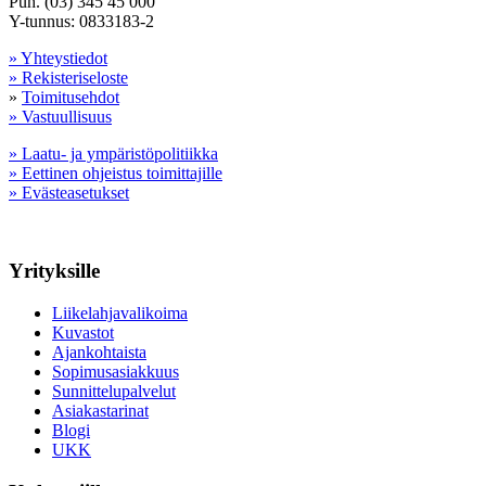
Puh. (03) 345 45 000
Y-tunnus: 0833183-2
» Yhteystiedot
» Rekisteriseloste
»
Toimitusehdot
» Vastuullisuus
» Laatu- ja ympäristöpolitiikka
» Eettinen ohjeistus toimittajille
» Evästeasetukset
Yrityksille
Liikelahjavalikoima
Kuvastot
Ajankohtaista
Sopimusasiakkuus
Sunnittelupalvelut
Asiakastarinat
Blogi
UKK