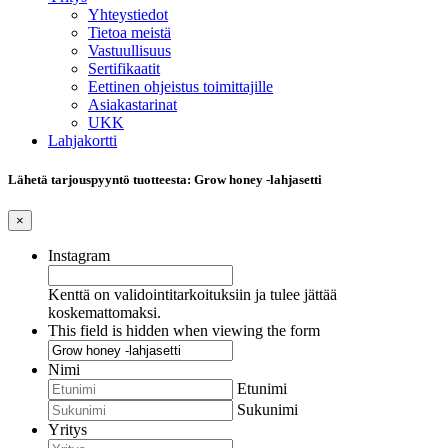
Yhteystiedot
Tietoa meistä
Vastuullisuus
Sertifikaatit
Eettinen ohjeistus toimittajille
Asiakastarinat
UKK
Lahjakortti
Lähetä tarjouspyyntö tuotteesta: Grow honey -lahjasetti
×
Instagram
Kenttä on validointitarkoituksiin ja tulee jättää
koskemattomaksi.
This field is hidden when viewing the form
Nimi
Etunimi
Sukunimi
Yritys