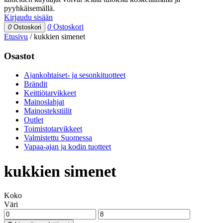
pyyhkäisemällä.
Kirjaudu sisään
0
Ostoskori
0
Ostoskori
Etusivu
/
kukkien simenet
Osastot
Ajankohtaiset- ja sesonkituotteet
Brändit
Keittiötarvikkeet
Mainoslahjat
Mainostekstiilit
Outlet
Toimistotarvikkeet
Valmistettu Suomessa
Vapaa-ajan ja kodin tuotteet
kukkien simenet
Koko
Väri