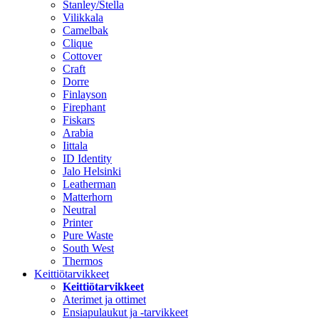
Stanley/Stella
Vilikkala
Camelbak
Clique
Cottover
Craft
Dorre
Finlayson
Firephant
Fiskars
Arabia
Iittala
ID Identity
Jalo Helsinki
Leatherman
Matterhorn
Neutral
Printer
Pure Waste
South West
Thermos
Keittiötarvikkeet
Keittiötarvikkeet
Aterimet ja ottimet
Ensiapulaukut ja -tarvikkeet