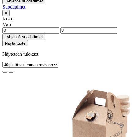
Tyhjennä suodattimet
Suodattimet
×
Koko
Väri
Tyhjennä suodattimet
Näytä tuote
Näytetään tulokset