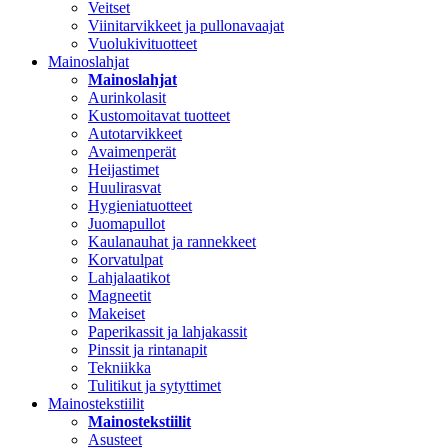
Veitset
Viinitarvikkeet ja pullonavaajat
Vuolukivituotteet
Mainoslahjat
Mainoslahjat
Aurinkolasit
Kustomoitavat tuotteet
Autotarvikkeet
Avaimenperät
Heijastimet
Huulirasvat
Hygieniatuotteet
Juomapullot
Kaulanauhat ja rannekkeet
Korvatulpat
Lahjalaatikot
Magneetit
Makeiset
Paperikassit ja lahjakassit
Pinssit ja rintanapit
Tekniikka
Tulitikut ja sytyttimet
Mainostekstiilit
Mainostekstiilit
Asusteet