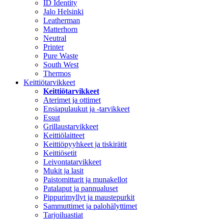
ID Identity
Jalo Helsinki
Leatherman
Matterhorn
Neutral
Printer
Pure Waste
South West
Thermos
Keittiötarvikkeet
Keittiötarvikkeet
Aterimet ja ottimet
Ensiapulaukut ja -tarvikkeet
Essut
Grillaustarvikkeet
Keittiölaitteet
Keittiöpyyhkeet ja tiskirätit
Keittiösetit
Leivontatarvikkeet
Mukit ja lasit
Paistomittarit ja munakellot
Patalaput ja pannualuset
Pippurimyllyt ja maustepurkit
Sammuttimet ja palohälyttimet
Tarjoiluastiat