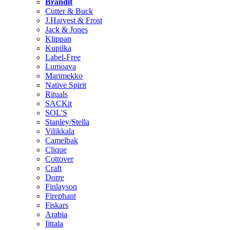
Brändit
Cutter & Buck
J.Harvest & Frost
Jack & Jones
Klippan
Kupilka
Label-Free
Lumoava
Marimekko
Native Spirit
Rituals
SACKit
SOL'S
Stanley/Stella
Vilikkala
Camelbak
Clique
Cottover
Craft
Dorre
Finlayson
Firephant
Fiskars
Arabia
Iittala