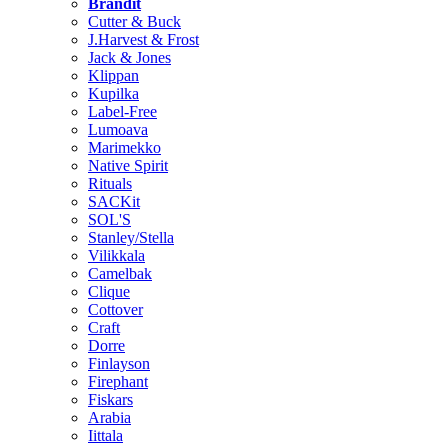
Brändit
Cutter & Buck
J.Harvest & Frost
Jack & Jones
Klippan
Kupilka
Label-Free
Lumoava
Marimekko
Native Spirit
Rituals
SACKit
SOL'S
Stanley/Stella
Vilikkala
Camelbak
Clique
Cottover
Craft
Dorre
Finlayson
Firephant
Fiskars
Arabia
Iittala