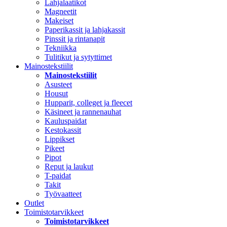
Lahjalaatikot
Magneetit
Makeiset
Paperikassit ja lahjakassit
Pinssit ja rintanapit
Tekniikka
Tulitikut ja sytyttimet
Mainostekstiilit
Mainostekstiilit
Asusteet
Housut
Hupparit, colleget ja fleecet
Käsineet ja rannenauhat
Kauluspaidat
Kestokassit
Lippikset
Pikeet
Pipot
Reput ja laukut
T-paidat
Takit
Työvaatteet
Outlet
Toimistotarvikkeet
Toimistotarvikkeet