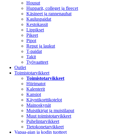
Housut
Hupparit, colleget ja fleecet
Käsineet ja rannenauhat
Kauluspaidat
Kestokassit
Lippikset
Pikeet
Pipot
Reput ja laukut
T-paidat
Takit
Työvaatteet
Outlet
Toimistotarvikkeet
Toimistotarvikkeet
Hiirimatot
Kalenterit
Kansiot
Käyntikorttikotelot
Mainoskynät
Muistikirjat ja muistilaput
Muut toimistotarvikkeet
Puhelintarvikkeet
Tietokonetarvikkeet
Vapaa-ajan ja kodin tuotteet