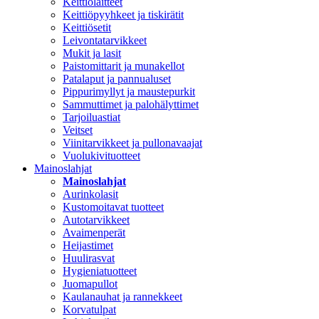
Keittiölaitteet
Keittiöpyyhkeet ja tiskirätit
Keittiösetit
Leivontatarvikkeet
Mukit ja lasit
Paistomittarit ja munakellot
Patalaput ja pannualuset
Pippurimyllyt ja maustepurkit
Sammuttimet ja palohälyttimet
Tarjoiluastiat
Veitset
Viinitarvikkeet ja pullonavaajat
Vuolukivituotteet
Mainoslahjat
Mainoslahjat
Aurinkolasit
Kustomoitavat tuotteet
Autotarvikkeet
Avaimenperät
Heijastimet
Huulirasvat
Hygieniatuotteet
Juomapullot
Kaulanauhat ja rannekkeet
Korvatulpat