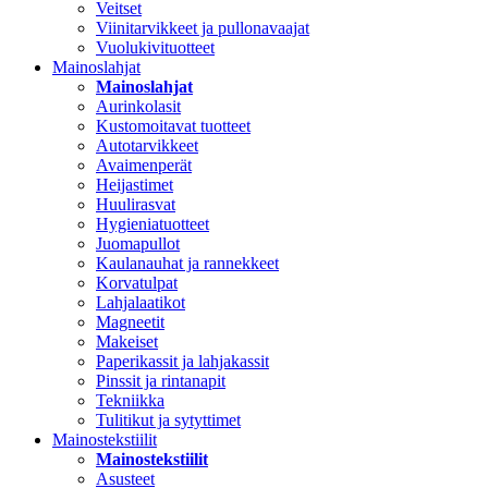
Veitset
Viinitarvikkeet ja pullonavaajat
Vuolukivituotteet
Mainoslahjat
Mainoslahjat
Aurinkolasit
Kustomoitavat tuotteet
Autotarvikkeet
Avaimenperät
Heijastimet
Huulirasvat
Hygieniatuotteet
Juomapullot
Kaulanauhat ja rannekkeet
Korvatulpat
Lahjalaatikot
Magneetit
Makeiset
Paperikassit ja lahjakassit
Pinssit ja rintanapit
Tekniikka
Tulitikut ja sytyttimet
Mainostekstiilit
Mainostekstiilit
Asusteet