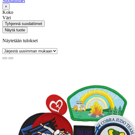
Suodattimet
×
Koko
Väri
Tyhjennä suodattimet
Näytä tuote
Näytetään tulokset