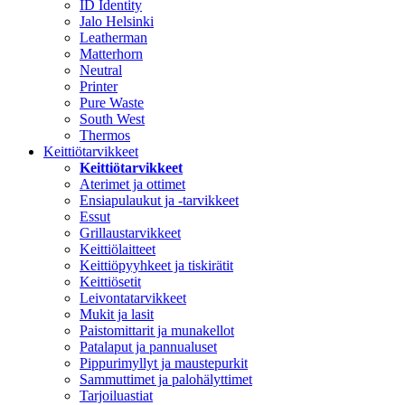
ID Identity
Jalo Helsinki
Leatherman
Matterhorn
Neutral
Printer
Pure Waste
South West
Thermos
Keittiötarvikkeet
Keittiötarvikkeet
Aterimet ja ottimet
Ensiapulaukut ja -tarvikkeet
Essut
Grillaustarvikkeet
Keittiölaitteet
Keittiöpyyhkeet ja tiskirätit
Keittiösetit
Leivontatarvikkeet
Mukit ja lasit
Paistomittarit ja munakellot
Patalaput ja pannualuset
Pippurimyllyt ja maustepurkit
Sammuttimet ja palohälyttimet
Tarjoiluastiat