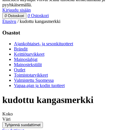
pyyhkäisemällä.
Kirjaudu sisään
0
Ostoskori
0
Ostoskori
Etusivu
/
kudottu kangasmerkki
Osastot
Ajankohtaiset- ja sesonkituotteet
Brändit
Keittiötarvikkeet
Mainoslahjat
Mainostekstiilit
Outlet
Toimistotarvikkeet
Valmistettu Suomessa
Vapaa-ajan ja kodin tuotteet
kudottu kangasmerkki
Koko
Väri
Tyhjennä suodattimet