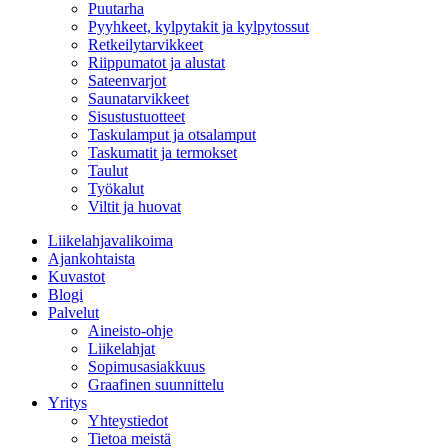
Puutarha
Pyyhkeet, kylpytakit ja kylpytossut
Retkeilytarvikkeet
Riippumatot ja alustat
Sateenvarjot
Saunatarvikkeet
Sisustustuotteet
Taskulamput ja otsalamput
Taskumatit ja termokset
Taulut
Työkalut
Viltit ja huovat
Liikelahjavalikoima
Ajankohtaista
Kuvastot
Blogi
Palvelut
Aineisto-ohje
Liikelahjat
Sopimusasiakkuus
Graafinen suunnittelu
Yritys
Yhteystiedot
Tietoa meistä