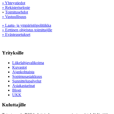
» Yhteystiedot
» Rekisteriseloste
»
Toimitusehdot
» Vastuullisuus
» Laatu- ja ympäristöpolitiikka
» Eettinen ohjeistus toimittajille
» Evästeasetukset
Yrityksille
Liikelahjavalikoima
Kuvastot
Ajankohtaista
Sopimusasiakkuus
Sunnittelupalvelut
Asiakastarinat
Blogi
UKK
Kuluttajille