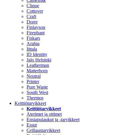
Camelbak
Clique
Cottover
Craft
Dorre
Finlayson
Firephant
Fiskars
Arabia
Iittala
ID Identity
Jalo Helsinki
Leatherman
Matterhorn
Neutral
Printer
Pure Waste
South West
Thermos
Keittiötarvikkeet
Keittiötarvikkeet
Aterimet ja ottimet
Ensiapulaukut ja -tarvikkeet
Essut
Grillaustarvikkeet