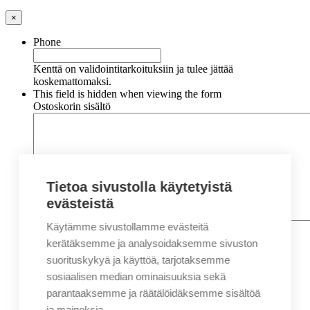
×
Phone
Kenttä on validointitarkoituksiin ja tulee jättää
koskemattomaksi.
This field is hidden when viewing the form
Ostoskorin sisältö
Tietoa sivustolla käytetyistä
evästeistä
Käytämme sivustollamme evästeitä
Nimi
*
Etunimi
kerätäksemme ja analysoidaksemme sivuston
Sukunimi
suorituskykyä ja käyttöä, tarjotaksemme
Yritys
sosiaalisen median ominaisuuksia sekä
parantaaksemme ja räätälöidäksemme sisältöä
Sähköposti
*
ja mainoksia.