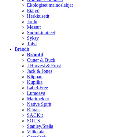
Ekologiset mainoslahjat
Etätyö
Herkkusetit
Joulu
Messut
Suomi-tuotteet
Syksy
Talvi
Brändit
Brändit
Cutter & Buck
J.Harvest & Frost
Jack & Jones
Klippan
Kupilka
Label-Free
Lumoava
Marimekko
Native Spirit
Rituals
SACKit
SOL'S
Stanley/Stella
Vilikkala