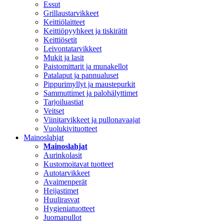
Essut
Grillaustarvikkeet
Keittiölaitteet
Keittiöpyyhkeet ja tiskirätit
Keittiösetit
Leivontatarvikkeet
Mukit ja lasit
Paistomittarit ja munakellot
Patalaput ja pannualuset
Pippurimyllyt ja maustepurkit
Sammuttimet ja palohälyttimet
Tarjoiluastiat
Veitset
Viinitarvikkeet ja pullonavaajat
Vuolukivituotteet
Mainoslahjat
Mainoslahjat
Aurinkolasit
Kustomoitavat tuotteet
Autotarvikkeet
Avaimenperät
Heijastimet
Huulirasvat
Hygieniatuotteet
Juomapullot