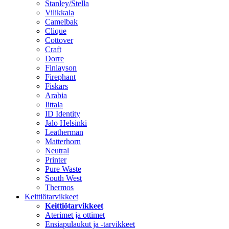
Stanley/Stella
Vilikkala
Camelbak
Clique
Cottover
Craft
Dorre
Finlayson
Firephant
Fiskars
Arabia
Iittala
ID Identity
Jalo Helsinki
Leatherman
Matterhorn
Neutral
Printer
Pure Waste
South West
Thermos
Keittiötarvikkeet
Keittiötarvikkeet
Aterimet ja ottimet
Ensiapulaukut ja -tarvikkeet