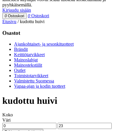
pyyhkäisemällä.
Kirjaudu sisään
0
Ostoskori
0
Ostoskori
Etusivu
/
kudottu huivi
Osastot
Ajankohtaiset- ja sesonkituotteet
Brändit
Keittiötarvikkeet
Mainoslahjat
Mainostekstiilit
Outlet
Toimistotarvikkeet
Valmistettu Suomessa
Vapaa-ajan ja kodin tuotteet
kudottu huivi
Koko
Väri