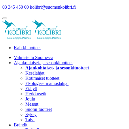
03 345 450 00
kolibri@suomenkolibri.fi
Kaikki tuotteet
Valmistettu Suomessa
Ajankohtaiset- ja sesonkituotteet
Ajankohtaiset- ja sesonkituotteet
Kesälahjat
Kotimaiset tuotteet
Ekologiset mainoslahjat
Etätyö
Herkkusetit
Joulu
Messut
Suomi-tuotteet
Syksy
Talvi
Brändit