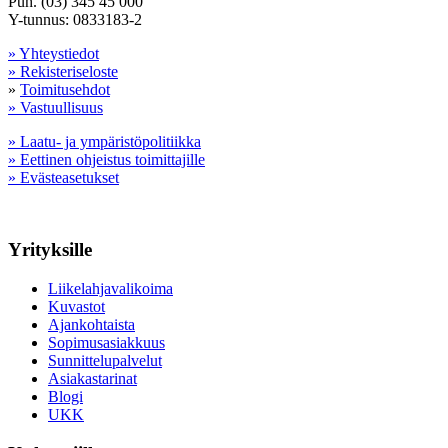
Puh. (03) 345 45 000
Y-tunnus: 0833183-2
» Yhteystiedot
» Rekisteriseloste
»
Toimitusehdot
» Vastuullisuus
» Laatu- ja ympäristöpolitiikka
» Eettinen ohjeistus toimittajille
» Evästeasetukset
Yrityksille
Liikelahjavalikoima
Kuvastot
Ajankohtaista
Sopimusasiakkuus
Sunnittelupalvelut
Asiakastarinat
Blogi
UKK