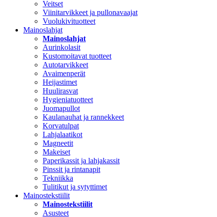
Veitset
Viinitarvikkeet ja pullonavaajat
Vuolukivituotteet
Mainoslahjat
Mainoslahjat
Aurinkolasit
Kustomoitavat tuotteet
Autotarvikkeet
Avaimenperät
Heijastimet
Huulirasvat
Hygieniatuotteet
Juomapullot
Kaulanauhat ja rannekkeet
Korvatulpat
Lahjalaatikot
Magneetit
Makeiset
Paperikassit ja lahjakassit
Pinssit ja rintanapit
Tekniikka
Tulitikut ja sytyttimet
Mainostekstiilit
Mainostekstiilit
Asusteet