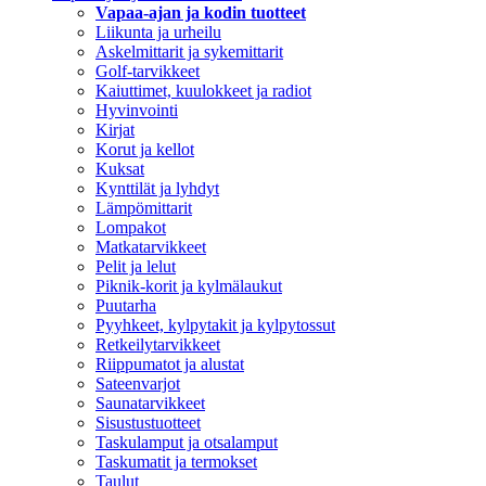
Vapaa-ajan ja kodin tuotteet
Liikunta ja urheilu
Askelmittarit ja sykemittarit
Golf-tarvikkeet
Kaiuttimet, kuulokkeet ja radiot
Hyvinvointi
Kirjat
Korut ja kellot
Kuksat
Kynttilät ja lyhdyt
Lämpömittarit
Lompakot
Matkatarvikkeet
Pelit ja lelut
Piknik-korit ja kylmälaukut
Puutarha
Pyyhkeet, kylpytakit ja kylpytossut
Retkeilytarvikkeet
Riippumatot ja alustat
Sateenvarjot
Saunatarvikkeet
Sisustustuotteet
Taskulamput ja otsalamput
Taskumatit ja termokset
Taulut