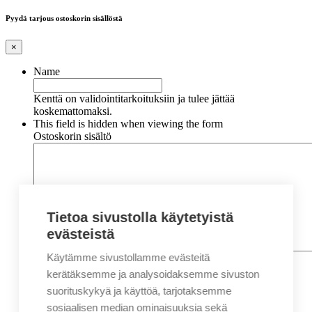
Pyydä tarjous ostoskorin sisällöstä
×
Name
Kenttä on validointitarkoituksiin ja tulee jättää
koskemattomaksi.
This field is hidden when viewing the form
Ostoskorin sisältö
Tietoa sivustolla käytetyistä
evästeistä
Käytämme sivustollamme evästeitä
Nimi
*
Etunimi
kerätäksemme ja analysoidaksemme sivuston
Sukunimi
suorituskykyä ja käyttöä, tarjotaksemme
Yritys
sosiaalisen median ominaisuuksia sekä