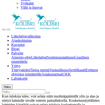
Työkalut
Viltit ja huovat
Liikelahjavalikoima
Ajankohtaista
Kuvastot
Blogi
Palvelut
Aineisto-ohje
Liikelahjat
Sopimusasiakkuus
Graafinen
suunnittelu
Yritys
Yhteystiedot
Tietoa meistä
Vastuullisuus
Sertifikaatit
Eettinen
ohjeistus toimittajille
Asiakastarinat
UKK
Lahjakortti
Haku
Kun tuloksia tulee, voit selata niitä nuolinäppäimillä ylös ja alas ja
siirtyä halutulle sivulle enterin painalluksella. Kosketusnäytöllisten
laitteiden käyttäjät voivat selata tuloksia koskettamalla ja