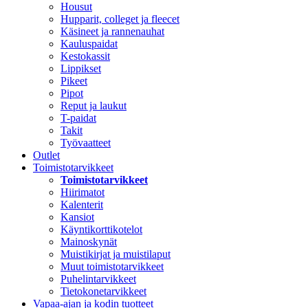
Housut
Hupparit, colleget ja fleecet
Käsineet ja rannenauhat
Kauluspaidat
Kestokassit
Lippikset
Pikeet
Pipot
Reput ja laukut
T-paidat
Takit
Työvaatteet
Outlet
Toimistotarvikkeet
Toimistotarvikkeet
Hiirimatot
Kalenterit
Kansiot
Käyntikorttikotelot
Mainoskynät
Muistikirjat ja muistilaput
Muut toimistotarvikkeet
Puhelintarvikkeet
Tietokonetarvikkeet
Vapaa-ajan ja kodin tuotteet