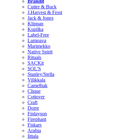
Brändit
Cutter & Buck
J.Harvest & Frost
Jack & Jones
Klippan
Kupilka
Label-Free
Lumoava
Marimekko
Native Spirit
Rituals
SACKit
SOL'S
Stanley/Stella
Vilikkala
Camelbak
Clique
Cottover
Craft
Dorre
Finlayson
Firephant
Fiskars
Arabia
Iittala