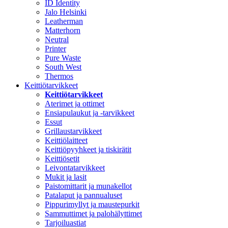
ID Identity
Jalo Helsinki
Leatherman
Matterhorn
Neutral
Printer
Pure Waste
South West
Thermos
Keittiötarvikkeet
Keittiötarvikkeet
Aterimet ja ottimet
Ensiapulaukut ja -tarvikkeet
Essut
Grillaustarvikkeet
Keittiölaitteet
Keittiöpyyhkeet ja tiskirätit
Keittiösetit
Leivontatarvikkeet
Mukit ja lasit
Paistomittarit ja munakellot
Patalaput ja pannualuset
Pippurimyllyt ja maustepurkit
Sammuttimet ja palohälyttimet
Tarjoiluastiat