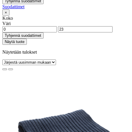
Tyhjennä suodattimet
Suodattimet
×
Koko
Väri
Tyhjennä suodattimet
Näytä tuote
Näytetään tulokset