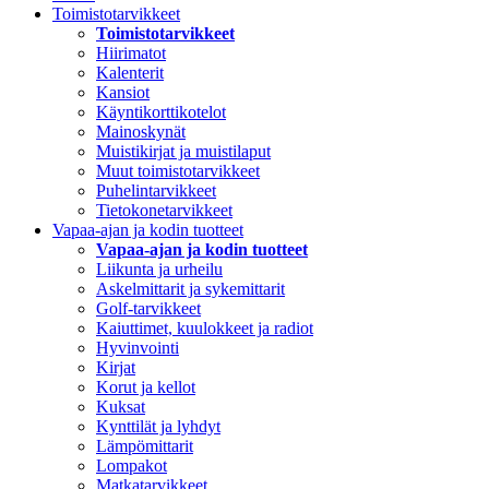
Toimistotarvikkeet
Toimistotarvikkeet
Hiirimatot
Kalenterit
Kansiot
Käyntikorttikotelot
Mainoskynät
Muistikirjat ja muistilaput
Muut toimistotarvikkeet
Puhelintarvikkeet
Tietokonetarvikkeet
Vapaa-ajan ja kodin tuotteet
Vapaa-ajan ja kodin tuotteet
Liikunta ja urheilu
Askelmittarit ja sykemittarit
Golf-tarvikkeet
Kaiuttimet, kuulokkeet ja radiot
Hyvinvointi
Kirjat
Korut ja kellot
Kuksat
Kynttilät ja lyhdyt
Lämpömittarit
Lompakot
Matkatarvikkeet