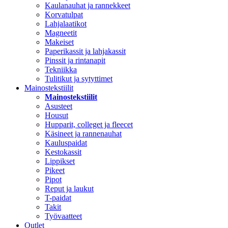
Kaulanauhat ja rannekkeet
Korvatulpat
Lahjalaatikot
Magneetit
Makeiset
Paperikassit ja lahjakassit
Pinssit ja rintanapit
Tekniikka
Tulitikut ja sytyttimet
Mainostekstiilit
Mainostekstiilit
Asusteet
Housut
Hupparit, colleget ja fleecet
Käsineet ja rannenauhat
Kauluspaidat
Kestokassit
Lippikset
Pikeet
Pipot
Reput ja laukut
T-paidat
Takit
Työvaatteet
Outlet