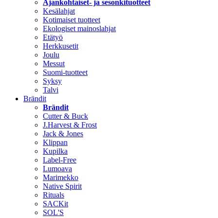
Ajankohtaiset- ja sesonkituotteet
Kesälahjat
Kotimaiset tuotteet
Ekologiset mainoslahjat
Etätyö
Herkkusetit
Joulu
Messut
Suomi-tuotteet
Syksy
Talvi
Brändit
Brändit
Cutter & Buck
J.Harvest & Frost
Jack & Jones
Klippan
Kupilka
Label-Free
Lumoava
Marimekko
Native Spirit
Rituals
SACKit
SOL'S