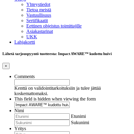
Yhteystiedot
Tietoa meistä
Vastuullisuus
Sertifikaatit
Eettinen ohjeistus toimittajille
Asiakastarinat
UKK
Lahjakortti
Lähetä tarjouspyyntö tuotteesta: Impact AWARE™ kudottu huivi
×
Comments
Kenttä on validointitarkoituksiin ja tulee jättää
koskemattomaksi.
This field is hidden when viewing the form
Nimi
Etunimi
Sukunimi
Yritys