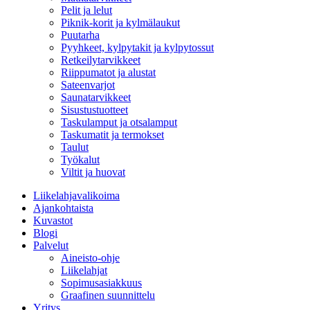
Pelit ja lelut
Piknik-korit ja kylmälaukut
Puutarha
Pyyhkeet, kylpytakit ja kylpytossut
Retkeilytarvikkeet
Riippumatot ja alustat
Sateenvarjot
Saunatarvikkeet
Sisustustuotteet
Taskulamput ja otsalamput
Taskumatit ja termokset
Taulut
Työkalut
Viltit ja huovat
Liikelahjavalikoima
Ajankohtaista
Kuvastot
Blogi
Palvelut
Aineisto-ohje
Liikelahjat
Sopimusasiakkuus
Graafinen suunnittelu
Yritys