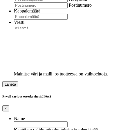
Postinumero
Kappalemäärä
Viesti
Mainitse väri ja malli jos tuotteessa on vaihtoehtoja.
Pyydä tarjous ostoskorin sisällöstä
×
Name
Kenttä on validointitarkoituksiin ja tulee jättää