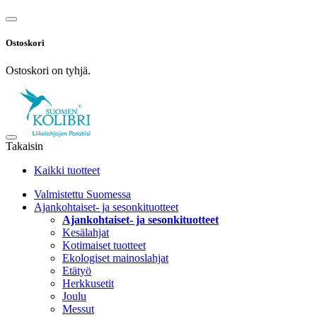
Ostoskori
Ostoskori on tyhjä.
Takaisin
Kaikki tuotteet
Valmistettu Suomessa
Ajankohtaiset- ja sesonkituotteet
Ajankohtaiset- ja sesonkituotteet
Kesälahjat
Kotimaiset tuotteet
Ekologiset mainoslahjat
Etätyö
Herkkusetit
Joulu
Messut