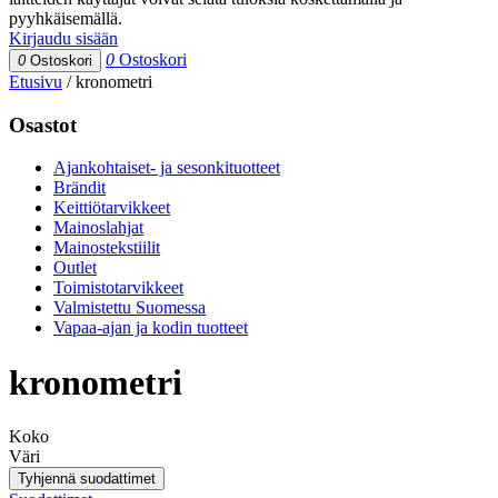
pyyhkäisemällä.
Kirjaudu sisään
0
Ostoskori
0
Ostoskori
Etusivu
/
kronometri
Osastot
Ajankohtaiset- ja sesonkituotteet
Brändit
Keittiötarvikkeet
Mainoslahjat
Mainostekstiilit
Outlet
Toimistotarvikkeet
Valmistettu Suomessa
Vapaa-ajan ja kodin tuotteet
kronometri
Koko
Väri
Tyhjennä suodattimet