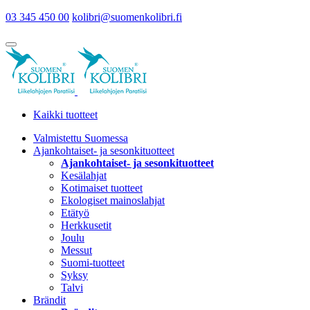
03 345 450 00
kolibri@suomenkolibri.fi
Kaikki tuotteet
Valmistettu Suomessa
Ajankohtaiset- ja sesonkituotteet
Ajankohtaiset- ja sesonkituotteet
Kesälahjat
Kotimaiset tuotteet
Ekologiset mainoslahjat
Etätyö
Herkkusetit
Joulu
Messut
Suomi-tuotteet
Syksy
Talvi
Brändit