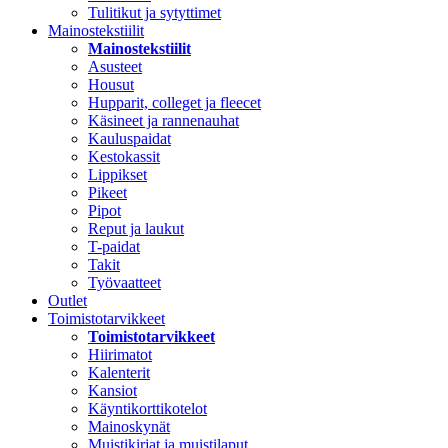
Tulitikut ja sytyttimet
Mainostekstiilit
Mainostekstiilit
Asusteet
Housut
Hupparit, colleget ja fleecet
Käsineet ja rannenauhat
Kauluspaidat
Kestokassit
Lippikset
Pikeet
Pipot
Reput ja laukut
T-paidat
Takit
Työvaatteet
Outlet
Toimistotarvikkeet
Toimistotarvikkeet
Hiirimatot
Kalenterit
Kansiot
Käyntikorttikotelot
Mainoskynät
Muistikirjat ja muistilaput