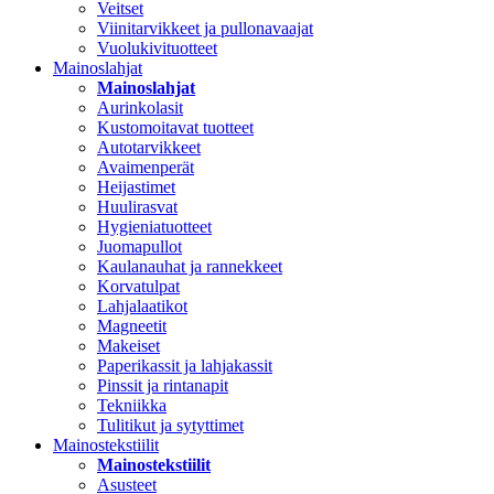
Veitset
Viinitarvikkeet ja pullonavaajat
Vuolukivituotteet
Mainoslahjat
Mainoslahjat
Aurinkolasit
Kustomoitavat tuotteet
Autotarvikkeet
Avaimenperät
Heijastimet
Huulirasvat
Hygieniatuotteet
Juomapullot
Kaulanauhat ja rannekkeet
Korvatulpat
Lahjalaatikot
Magneetit
Makeiset
Paperikassit ja lahjakassit
Pinssit ja rintanapit
Tekniikka
Tulitikut ja sytyttimet
Mainostekstiilit
Mainostekstiilit
Asusteet