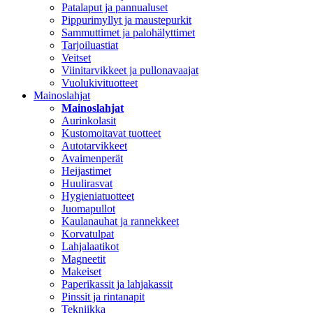
Patalaput ja pannualuset
Pippurimyllyt ja maustepurkit
Sammuttimet ja palohälyttimet
Tarjoiluastiat
Veitset
Viinitarvikkeet ja pullonavaajat
Vuolukivituotteet
Mainoslahjat
Mainoslahjat
Aurinkolasit
Kustomoitavat tuotteet
Autotarvikkeet
Avaimenperät
Heijastimet
Huulirasvat
Hygieniatuotteet
Juomapullot
Kaulanauhat ja rannekkeet
Korvatulpat
Lahjalaatikot
Magneetit
Makeiset
Paperikassit ja lahjakassit
Pinssit ja rintanapit
Tekniikka