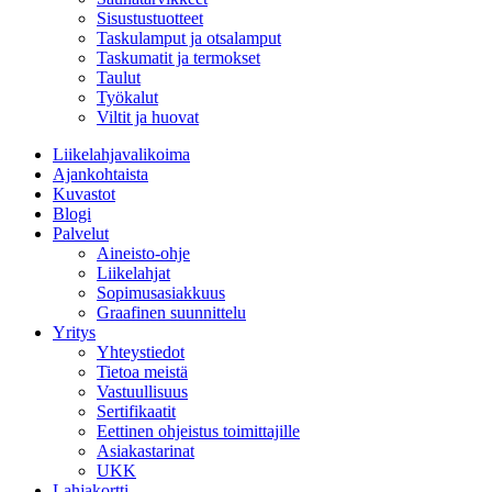
Sisustustuotteet
Taskulamput ja otsalamput
Taskumatit ja termokset
Taulut
Työkalut
Viltit ja huovat
Liikelahjavalikoima
Ajankohtaista
Kuvastot
Blogi
Palvelut
Aineisto-ohje
Liikelahjat
Sopimusasiakkuus
Graafinen suunnittelu
Yritys
Yhteystiedot
Tietoa meistä
Vastuullisuus
Sertifikaatit
Eettinen ohjeistus toimittajille
Asiakastarinat
UKK
Lahjakortti