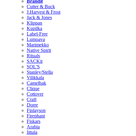
Brändit
Cutter & Buck
J.Harvest & Frost
Jack & Jones
Klippan
Kupilka
Label-Free
Lumoava
Marimekko
Native Spirit
Rituals
SACKit
SOL'S
Stanley/Stella
Vilikkala
Camelbak
Clique
Cottover
Craft
Dorre
Finlayson
Firephant
Fiskars
Arabia
Iittala