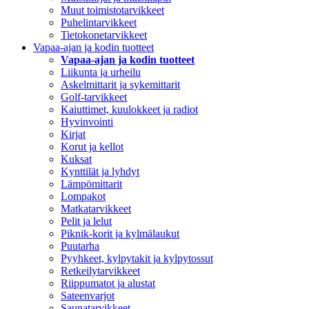
Muut toimistotarvikkeet
Puhelintarvikkeet
Tietokonetarvikkeet
Vapaa-ajan ja kodin tuotteet
Vapaa-ajan ja kodin tuotteet
Liikunta ja urheilu
Askelmittarit ja sykemittarit
Golf-tarvikkeet
Kaiuttimet, kuulokkeet ja radiot
Hyvinvointi
Kirjat
Korut ja kellot
Kuksat
Kynttilät ja lyhdyt
Lämpömittarit
Lompakot
Matkatarvikkeet
Pelit ja lelut
Piknik-korit ja kylmälaukut
Puutarha
Pyyhkeet, kylpytakit ja kylpytossut
Retkeilytarvikkeet
Riippumatot ja alustat
Sateenvarjot
Saunatarvikkeet