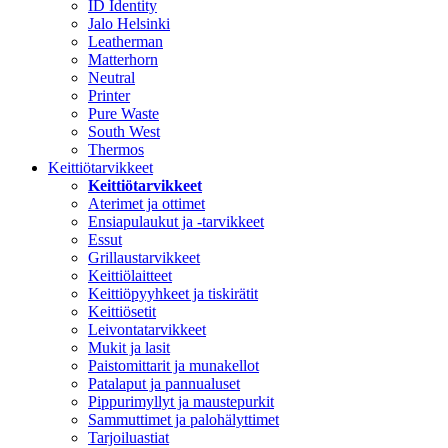
ID Identity
Jalo Helsinki
Leatherman
Matterhorn
Neutral
Printer
Pure Waste
South West
Thermos
Keittiötarvikkeet
Keittiötarvikkeet
Aterimet ja ottimet
Ensiapulaukut ja -tarvikkeet
Essut
Grillaustarvikkeet
Keittiölaitteet
Keittiöpyyhkeet ja tiskirätit
Keittiösetit
Leivontatarvikkeet
Mukit ja lasit
Paistomittarit ja munakellot
Patalaput ja pannualuset
Pippurimyllyt ja maustepurkit
Sammuttimet ja palohälyttimet
Tarjoiluastiat