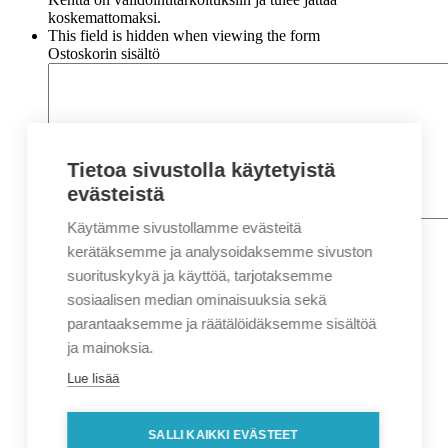
koskemattomaksi.
This field is hidden when viewing the form
Ostoskorin sisältö
Tietoa sivustolla käytetyistä
evästeistä
Käytämme sivustollamme evästeitä
Nimi
*
Etunimi
kerätäksemme ja analysoidaksemme sivuston
Sukunimi
suorituskykyä ja käyttöä, tarjotaksemme
Yritys
sosiaalisen median ominaisuuksia sekä
parantaaksemme ja räätälöidäksemme sisältöä
Sähköposti
*
ja mainoksia.
Puhelin
*
Lue lisää
Osoitetiedot
Lähiosoite
SALLI KAIKKI EVÄSTEET