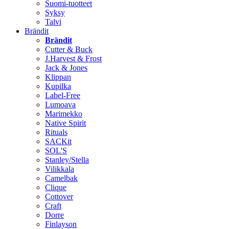
Suomi-tuotteet
Syksy
Talvi
Brändit
Brändit
Cutter & Buck
J.Harvest & Frost
Jack & Jones
Klippan
Kupilka
Label-Free
Lumoava
Marimekko
Native Spirit
Rituals
SACKit
SOL'S
Stanley/Stella
Vilikkala
Camelbak
Clique
Cottover
Craft
Dorre
Finlayson