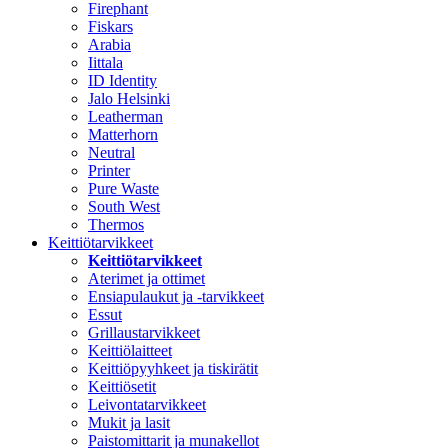
Firephant
Fiskars
Arabia
Iittala
ID Identity
Jalo Helsinki
Leatherman
Matterhorn
Neutral
Printer
Pure Waste
South West
Thermos
Keittiötarvikkeet
Keittiötarvikkeet
Aterimet ja ottimet
Ensiapulaukut ja -tarvikkeet
Essut
Grillaustarvikkeet
Keittiölaitteet
Keittiöpyyhkeet ja tiskirätit
Keittiösetit
Leivontatarvikkeet
Mukit ja lasit
Paistomittarit ja munakellot