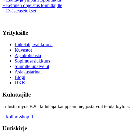
» Eettinen ohjeistus toimittajille
» Evästeasetukset
Yrityksille
Liikelahjavalikoima
Kuvastot
Ajankohtaista
Sopimusasiakkuus
Sunnittelupalvelut
Asiakastarinat
Blogi
UKK
Kuluttajille
Tutustu myös B2C kuluttaja-kauppaamme, josta voit tehdä löytöjä.
» kolibri-shop.fi
Uutiskirje