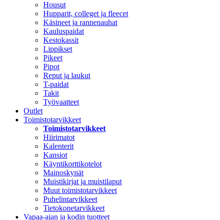
Housut
Hupparit, colleget ja fleecet
Käsineet ja rannenauhat
Kauluspaidat
Kestokassit
Lippikset
Pikeet
Pipot
Reput ja laukut
T-paidat
Takit
Työvaatteet
Outlet
Toimistotarvikkeet
Toimistotarvikkeet
Hiirimatot
Kalenterit
Kansiot
Käyntikorttikotelot
Mainoskynät
Muistikirjat ja muistilaput
Muut toimistotarvikkeet
Puhelintarvikkeet
Tietokonetarvikkeet
Vapaa-ajan ja kodin tuotteet