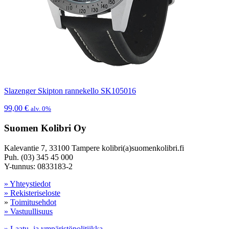
Slazenger Skipton rannekello SK105016
99,00
€
alv. 0%
Suomen Kolibri Oy
Kalevantie 7, 33100 Tampere kolibri(a)suomenkolibri.fi
Puh. (03) 345 45 000
Y-tunnus: 0833183-2
» Yhteystiedot
» Rekisteriseloste
»
Toimitusehdot
» Vastuullisuus
» Laatu- ja ympäristöpolitiikka