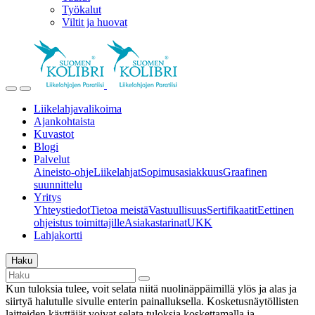
Työkalut
Viltit ja huovat
Liikelahjavalikoima
Ajankohtaista
Kuvastot
Blogi
Palvelut
Aineisto-ohje
Liikelahjat
Sopimusasiakkuus
Graafinen
suunnittelu
Yritys
Yhteystiedot
Tietoa meistä
Vastuullisuus
Sertifikaatit
Eettinen
ohjeistus toimittajille
Asiakastarinat
UKK
Lahjakortti
Haku
Kun tuloksia tulee, voit selata niitä nuolinäppäimillä ylös ja alas ja
siirtyä halutulle sivulle enterin painalluksella. Kosketusnäytöllisten
laitteiden käyttäjät voivat selata tuloksia koskettamalla ja