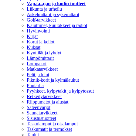
Vapaa-ajan ja kodin tuotteet
Liikunta ja urheilu
Askelmittarit ja sykemittarit
Golf-tarvikkeet
Kaiuttimet, kuulokkeet ja radiot
Hyvinvointi
Kirjat
Korut ja kellot
Kuksat
Kynttilät ja lyhdyt
Lämpömittarit
Lompakot
Matkatarvikkeet
Pelit ja lelut
Piknik-korit ja kylmälaukut
Puutarha
Pyyhkeet, kylpytakit ja kylpytossut
Retkeilytarvikkeet
Riippumatot ja alustat
Sateenvarjot
Saunatarvikkeet
Sisustustuotteet
Taskulamput ja otsalamput
Taskumatit ja termokset
Taulut