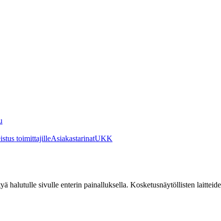
u
stus toimittajille
Asiakastarinat
UKK
irtyä halutulle sivulle enterin painalluksella. Kosketusnäytöllisten laittei