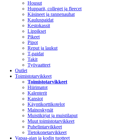
Housut
Hupparit, colleget ja fleecet
Käsineet ja rannenauhat
Kauluspaidat
Kestokassit
Lippikset
Pikeet
Pipot
Reput ja laukut
T-paidat
Takit
Työvaatteet
Outlet
Toimistotarvikkeet
Toimistotarvikkeet
Hiirimatot
Kalenterit
Kansiot
Käyntikorttikotelot
Mainoskynät
Muistikirjat ja muistilaput
Muut toimistotarvikkeet
Puhelintarvikkeet
Tietokonetarvikkeet
Vapaa-ajan ja kodin tuotteet