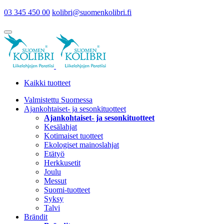
03 345 450 00
kolibri@suomenkolibri.fi
Kaikki tuotteet
Valmistettu Suomessa
Ajankohtaiset- ja sesonkituotteet
Ajankohtaiset- ja sesonkituotteet
Kesälahjat
Kotimaiset tuotteet
Ekologiset mainoslahjat
Etätyö
Herkkusetit
Joulu
Messut
Suomi-tuotteet
Syksy
Talvi
Brändit