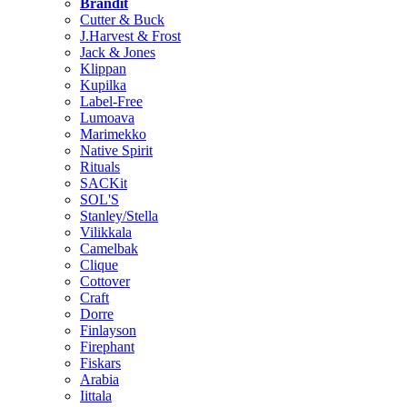
Brändit
Cutter & Buck
J.Harvest & Frost
Jack & Jones
Klippan
Kupilka
Label-Free
Lumoava
Marimekko
Native Spirit
Rituals
SACKit
SOL'S
Stanley/Stella
Vilikkala
Camelbak
Clique
Cottover
Craft
Dorre
Finlayson
Firephant
Fiskars
Arabia
Iittala