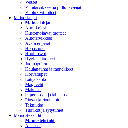
Veitset
Viinitarvikkeet ja pullonavaajat
Vuolukivituotteet
Mainoslahjat
Mainoslahjat
Aurinkolasit
Kustomoitavat tuotteet
Autotarvikkeet
Avaimenperät
Heijastimet
Huulirasvat
Hygieniatuotteet
Juomapullot
Kaulanauhat ja rannekkeet
Korvatulpat
Lahjalaatikot
Magneetit
Makeiset
Paperikassit ja lahjakassit
Pinssit ja rintanapit
Tekniikka
Tulitikut ja sytyttimet
Mainostekstiilit
Mainostekstiilit
Asusteet