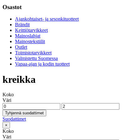
Osastot
Ajankohtaiset- ja sesonkituotteet
Brändit
Keittiötarvikkeet
Mainoslahjat
Mainostekstiilit
Outlet
Toimistotarvikkeet
Valmistettu Suomessa
Vapaa-ajan ja kodin tuotteet
kreikka
Koko
Väri
Tyhjennä suodattimet
Suodattimet
×
Koko
Väri