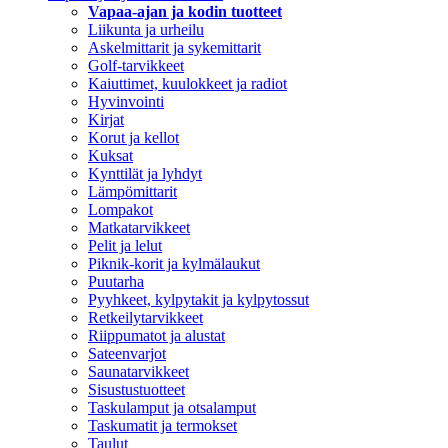
Vapaa-ajan ja kodin tuotteet
Liikunta ja urheilu
Askelmittarit ja sykemittarit
Golf-tarvikkeet
Kaiuttimet, kuulokkeet ja radiot
Hyvinvointi
Kirjat
Korut ja kellot
Kuksat
Kynttilät ja lyhdyt
Lämpömittarit
Lompakot
Matkatarvikkeet
Pelit ja lelut
Piknik-korit ja kylmälaukut
Puutarha
Pyyhkeet, kylpytakit ja kylpytossut
Retkeilytarvikkeet
Riippumatot ja alustat
Sateenvarjot
Saunatarvikkeet
Sisustustuotteet
Taskulamput ja otsalamput
Taskumatit ja termokset
Taulut