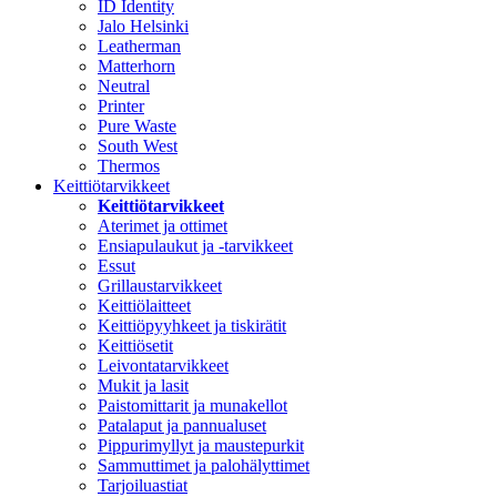
ID Identity
Jalo Helsinki
Leatherman
Matterhorn
Neutral
Printer
Pure Waste
South West
Thermos
Keittiötarvikkeet
Keittiötarvikkeet
Aterimet ja ottimet
Ensiapulaukut ja -tarvikkeet
Essut
Grillaustarvikkeet
Keittiölaitteet
Keittiöpyyhkeet ja tiskirätit
Keittiösetit
Leivontatarvikkeet
Mukit ja lasit
Paistomittarit ja munakellot
Patalaput ja pannualuset
Pippurimyllyt ja maustepurkit
Sammuttimet ja palohälyttimet
Tarjoiluastiat