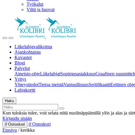
Työkalut
Viltit ja huovat
Liikelahjavalikoima
Ajankohtaista
Kuvastot
Blogi
Palvelut
Aineisto-ohje
Liikelahjat
Sopimusasiakkuus
Graafinen suunnittel
Yritys
Yhteystiedot
Tietoa meistä
Vastuullisuus
Sertifikaatit
Eettinen ohjei
Lahjakortti
Haku
Kun tuloksia tulee, voit selata niitä nuolinäppäimillä ylös ja alas ja si
Kirjaudu sisään
0
Ostoskori
0
Ostoskori
Etusivu
/
kreikka