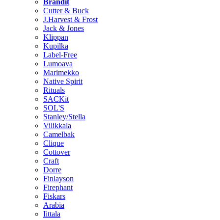
Brändit
Cutter & Buck
J.Harvest & Frost
Jack & Jones
Klippan
Kupilka
Label-Free
Lumoava
Marimekko
Native Spirit
Rituals
SACKit
SOL'S
Stanley/Stella
Vilikkala
Camelbak
Clique
Cottover
Craft
Dorre
Finlayson
Firephant
Fiskars
Arabia
Iittala