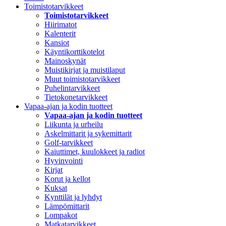
Toimistotarvikkeet
Toimistotarvikkeet
Hiirimatot
Kalenterit
Kansiot
Käyntikorttikotelot
Mainoskynät
Muistikirjat ja muistilaput
Muut toimistotarvikkeet
Puhelintarvikkeet
Tietokonetarvikkeet
Vapaa-ajan ja kodin tuotteet
Vapaa-ajan ja kodin tuotteet
Liikunta ja urheilu
Askelmittarit ja sykemittarit
Golf-tarvikkeet
Kaiuttimet, kuulokkeet ja radiot
Hyvinvointi
Kirjat
Korut ja kellot
Kuksat
Kynttilät ja lyhdyt
Lämpömittarit
Lompakot
Matkatarvikkeet