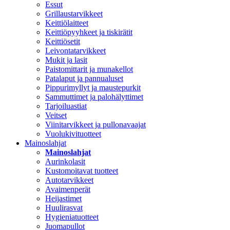
Essut
Grillaustarvikkeet
Keittiölaitteet
Keittiöpyyhkeet ja tiskirätit
Keittiösetit
Leivontatarvikkeet
Mukit ja lasit
Paistomittarit ja munakellot
Patalaput ja pannualuset
Pippurimyllyt ja maustepurkit
Sammuttimet ja palohälyttimet
Tarjoiluastiat
Veitset
Viinitarvikkeet ja pullonavaajat
Vuolukivituotteet
Mainoslahjat
Mainoslahjat
Aurinkolasit
Kustomoitavat tuotteet
Autotarvikkeet
Avaimenperät
Heijastimet
Huulirasvat
Hygieniatuotteet
Juomapullot