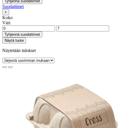
Tyhjennä suodattimet
Suodattimet
×
Koko
Väri
Tyhjennä suodattimet
Näytä tuote
Näytetään tulokset