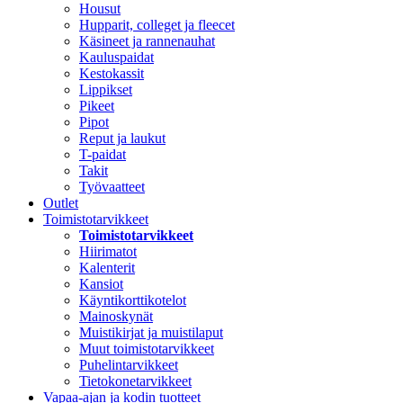
Housut
Hupparit, colleget ja fleecet
Käsineet ja rannenauhat
Kauluspaidat
Kestokassit
Lippikset
Pikeet
Pipot
Reput ja laukut
T-paidat
Takit
Työvaatteet
Outlet
Toimistotarvikkeet
Toimistotarvikkeet
Hiirimatot
Kalenterit
Kansiot
Käyntikorttikotelot
Mainoskynät
Muistikirjat ja muistilaput
Muut toimistotarvikkeet
Puhelintarvikkeet
Tietokonetarvikkeet
Vapaa-ajan ja kodin tuotteet