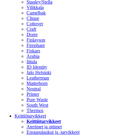
Stanley/Stella
Vilikkala
Camelbak
Clique
Cottover
Craft
Dorre
Finlayson
Firephant
Fiskars
Arabia
Iittala
ID Identity
Jalo Helsinki
Leatherman
Matterhorn
Neutral
Printer
Pure Waste
South West
Thermos
Keittiötarvikkeet
Keittiötarvikkeet
Aterimet ja ottimet
Ensiapulaukut ja -tarvikkeet