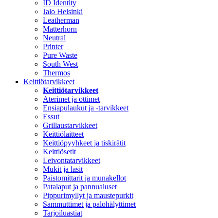
ID Identity
Jalo Helsinki
Leatherman
Matterhorn
Neutral
Printer
Pure Waste
South West
Thermos
Keittiötarvikkeet
Keittiötarvikkeet
Aterimet ja ottimet
Ensiapulaukut ja -tarvikkeet
Essut
Grillaustarvikkeet
Keittiölaitteet
Keittiöpyyhkeet ja tiskirätit
Keittiösetit
Leivontatarvikkeet
Mukit ja lasit
Paistomittarit ja munakellot
Patalaput ja pannualuset
Pippurimyllyt ja maustepurkit
Sammuttimet ja palohälyttimet
Tarjoiluastiat