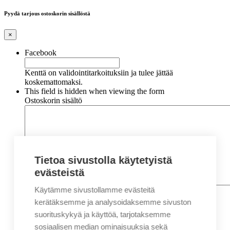
Pyydä tarjous ostoskorin sisällöstä
×
Facebook
Kenttä on validointitarkoituksiin ja tulee jättää
koskemattomaksi.
This field is hidden when viewing the form
Ostoskorin sisältö
Tietoa sivustolla käytetyistä
evästeistä
Käytämme sivustollamme evästeitä
Nimi
*
Etunimi
kerätäksemme ja analysoidaksemme sivuston
Sukunimi
suorituskykyä ja käyttöä, tarjotaksemme
Yritys
sosiaalisen median ominaisuuksia sekä