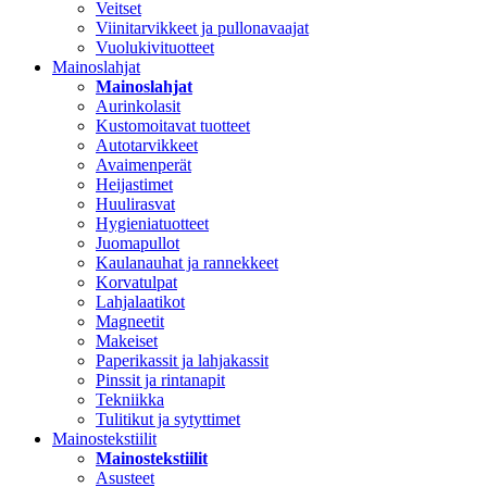
Veitset
Viinitarvikkeet ja pullonavaajat
Vuolukivituotteet
Mainoslahjat
Mainoslahjat
Aurinkolasit
Kustomoitavat tuotteet
Autotarvikkeet
Avaimenperät
Heijastimet
Huulirasvat
Hygieniatuotteet
Juomapullot
Kaulanauhat ja rannekkeet
Korvatulpat
Lahjalaatikot
Magneetit
Makeiset
Paperikassit ja lahjakassit
Pinssit ja rintanapit
Tekniikka
Tulitikut ja sytyttimet
Mainostekstiilit
Mainostekstiilit
Asusteet