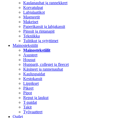
Kaulanauhat ja rannekkeet
Korvatulpat
Lahjalaatikot
Magneetit
Makeiset
Paperikassit ja lahjakassit
Pinssit ja rintanapit
Tekniikka
Tulitikut ja sytyttimet
Mainostekstiilit
Mainostekstiilit
Asusteet
Housut
Hupparit, colleget ja fleecet
Käsineet ja rannenauhat
Kauluspaidat
Kestokassit
Lippikset
Pikeet
Pipot
Reput ja laukut
T-paidat
Takit
Työvaatteet
Outlet