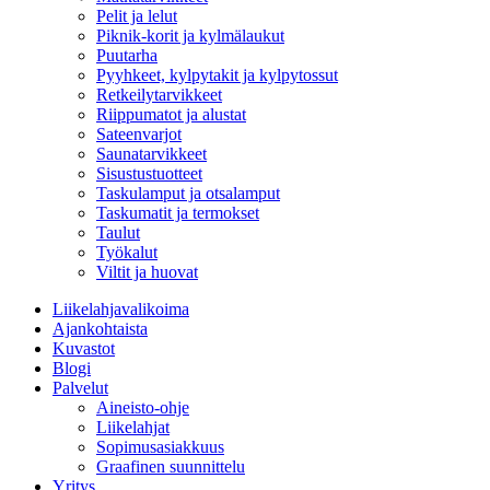
Pelit ja lelut
Piknik-korit ja kylmälaukut
Puutarha
Pyyhkeet, kylpytakit ja kylpytossut
Retkeilytarvikkeet
Riippumatot ja alustat
Sateenvarjot
Saunatarvikkeet
Sisustustuotteet
Taskulamput ja otsalamput
Taskumatit ja termokset
Taulut
Työkalut
Viltit ja huovat
Liikelahjavalikoima
Ajankohtaista
Kuvastot
Blogi
Palvelut
Aineisto-ohje
Liikelahjat
Sopimusasiakkuus
Graafinen suunnittelu
Yritys