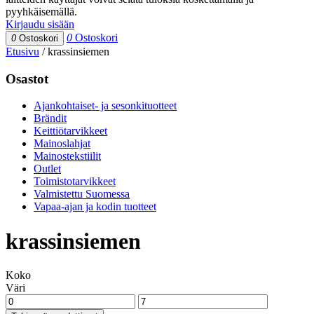
pyyhkäisemällä.
Kirjaudu sisään
0
Ostoskori
0
Ostoskori
Etusivu
/
krassinsiemen
Osastot
Ajankohtaiset- ja sesonkituotteet
Brändit
Keittiötarvikkeet
Mainoslahjat
Mainostekstiilit
Outlet
Toimistotarvikkeet
Valmistettu Suomessa
Vapaa-ajan ja kodin tuotteet
krassinsiemen
Koko
Väri