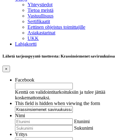
Yhteystiedot
Tietoa meistä
Vastuullisuus
Sertifikaatit
Eettinen ohjeistus toimittajille
Asiakastarinat
UKK
Lahjakortti
Lähetä tarjouspyyntö tuotteesta: Krassinsiemenet saviruukuissa
×
Facebook
Kenttä on validointitarkoituksiin ja tulee jättää
koskemattomaksi.
This field is hidden when viewing the form
Nimi
Etunimi
Sukunimi
Yritys