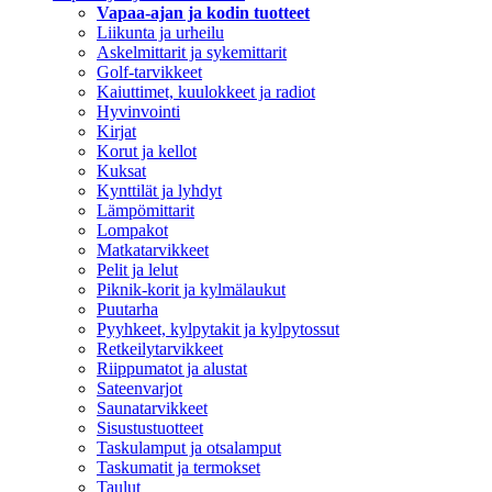
Vapaa-ajan ja kodin tuotteet
Liikunta ja urheilu
Askelmittarit ja sykemittarit
Golf-tarvikkeet
Kaiuttimet, kuulokkeet ja radiot
Hyvinvointi
Kirjat
Korut ja kellot
Kuksat
Kynttilät ja lyhdyt
Lämpömittarit
Lompakot
Matkatarvikkeet
Pelit ja lelut
Piknik-korit ja kylmälaukut
Puutarha
Pyyhkeet, kylpytakit ja kylpytossut
Retkeilytarvikkeet
Riippumatot ja alustat
Sateenvarjot
Saunatarvikkeet
Sisustustuotteet
Taskulamput ja otsalamput
Taskumatit ja termokset
Taulut