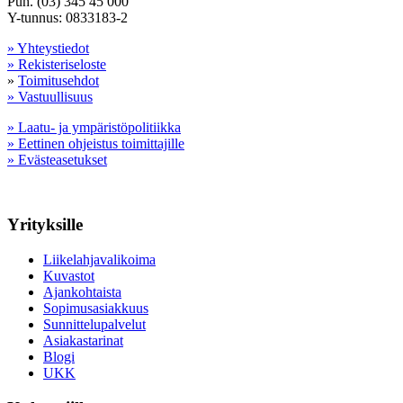
Puh. (03) 345 45 000
Y-tunnus: 0833183-2
» Yhteystiedot
» Rekisteriseloste
»
Toimitusehdot
» Vastuullisuus
» Laatu- ja ympäristöpolitiikka
» Eettinen ohjeistus toimittajille
» Evästeasetukset
Yrityksille
Liikelahjavalikoima
Kuvastot
Ajankohtaista
Sopimusasiakkuus
Sunnittelupalvelut
Asiakastarinat
Blogi
UKK