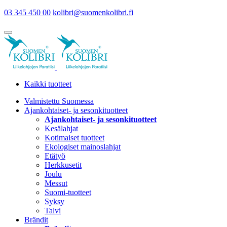
03 345 450 00
kolibri@suomenkolibri.fi
Kaikki tuotteet
Valmistettu Suomessa
Ajankohtaiset- ja sesonkituotteet
Ajankohtaiset- ja sesonkituotteet
Kesälahjat
Kotimaiset tuotteet
Ekologiset mainoslahjat
Etätyö
Herkkusetit
Joulu
Messut
Suomi-tuotteet
Syksy
Talvi
Brändit