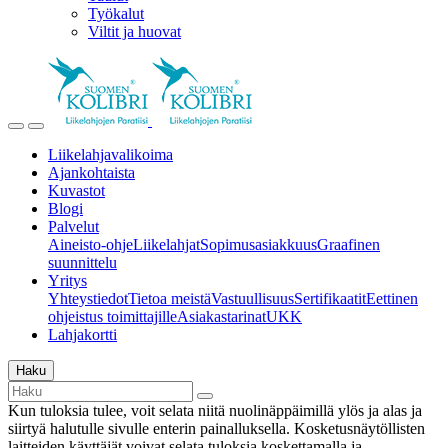
Työkalut
Viltit ja huovat
Liikelahjavalikoima
Ajankohtaista
Kuvastot
Blogi
Palvelut
Aineisto-ohje
Liikelahjat
Sopimusasiakkuus
Graafinen
suunnittelu
Yritys
Yhteystiedot
Tietoa meistä
Vastuullisuus
Sertifikaatit
Eettinen
ohjeistus toimittajille
Asiakastarinat
UKK
Lahjakortti
Haku
Kun tuloksia tulee, voit selata niitä nuolinäppäimillä ylös ja alas ja
siirtyä halutulle sivulle enterin painalluksella. Kosketusnäytöllisten
laitteiden käyttäjät voivat selata tuloksia koskettamalla ja