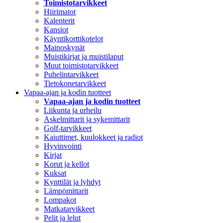
Toimistotarvikkeet
Hiirimatot
Kalenterit
Kansiot
Käyntikorttikotelot
Mainoskynät
Muistikirjat ja muistilaput
Muut toimistotarvikkeet
Puhelintarvikkeet
Tietokonetarvikkeet
Vapaa-ajan ja kodin tuotteet
Vapaa-ajan ja kodin tuotteet
Liikunta ja urheilu
Askelmittarit ja sykemittarit
Golf-tarvikkeet
Kaiuttimet, kuulokkeet ja radiot
Hyvinvointi
Kirjat
Korut ja kellot
Kuksat
Kynttilät ja lyhdyt
Lämpömittarit
Lompakot
Matkatarvikkeet
Pelit ja lelut