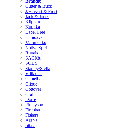
Brändit
Cutter & Buck
J.Harvest & Frost
Jack & Jones
Klippan
Kupilka
Label-Free
Lumoava
Marimekko
Native Spirit
Rituals
SACKit
SOL'S
Stanley/Stella
Vilikkala
Camelbak
Clique
Cottover
Craft
Dorre
Finlayson
Firephant
Fiskars
Arabia
Iittala