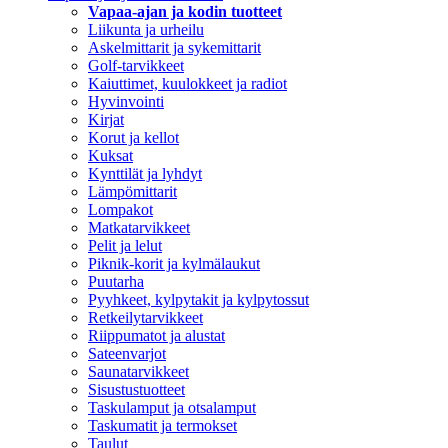
Vapaa-ajan ja kodin tuotteet
Liikunta ja urheilu
Askelmittarit ja sykemittarit
Golf-tarvikkeet
Kaiuttimet, kuulokkeet ja radiot
Hyvinvointi
Kirjat
Korut ja kellot
Kuksat
Kynttilät ja lyhdyt
Lämpömittarit
Lompakot
Matkatarvikkeet
Pelit ja lelut
Piknik-korit ja kylmälaukut
Puutarha
Pyyhkeet, kylpytakit ja kylpytossut
Retkeilytarvikkeet
Riippumatot ja alustat
Sateenvarjot
Saunatarvikkeet
Sisustustuotteet
Taskulamput ja otsalamput
Taskumatit ja termokset
Taulut