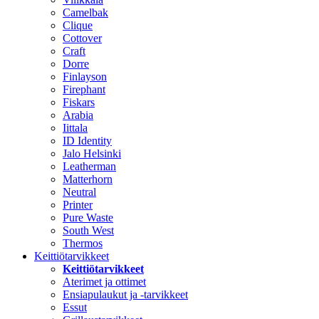
Camelbak
Clique
Cottover
Craft
Dorre
Finlayson
Firephant
Fiskars
Arabia
Iittala
ID Identity
Jalo Helsinki
Leatherman
Matterhorn
Neutral
Printer
Pure Waste
South West
Thermos
Keittiötarvikkeet
Keittiötarvikkeet
Aterimet ja ottimet
Ensiapulaukut ja -tarvikkeet
Essut