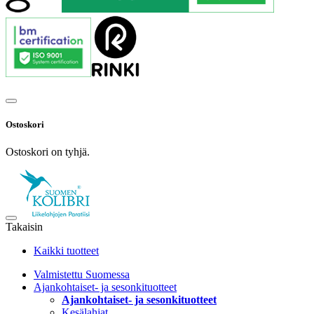
Ostoskori
Ostoskori on tyhjä.
Takaisin
Kaikki tuotteet
Valmistettu Suomessa
Ajankohtaiset- ja sesonkituotteet
Ajankohtaiset- ja sesonkituotteet
Kesälahjat