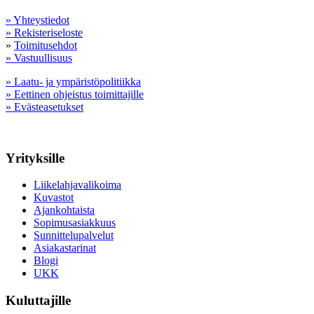
» Yhteystiedot
» Rekisteriseloste
»
Toimitusehdot
» Vastuullisuus
» Laatu- ja ympäristöpolitiikka
» Eettinen ohjeistus toimittajille
» Evästeasetukset
Yrityksille
Liikelahjavalikoima
Kuvastot
Ajankohtaista
Sopimusasiakkuus
Sunnittelupalvelut
Asiakastarinat
Blogi
UKK
Kuluttajille