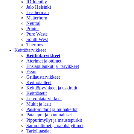
ID Identity
Jalo Helsinki
Leatherman
Matterhorn
Neutral
Printer
Pure Waste
South West
Thermos
Keittiötarvikkeet
Keittiötarvikkeet
Aterimet ja ottimet
Ensiapulaukut ja -tarvikkeet
Essut
Grillaustarvikkeet
Keittiölaitteet
Keittiöpyyhkeet ja tiskirätit
Keittiösetit
Leivontatarvikkeet
Mukit ja lasit
Paistomittarit ja munakellot
Patalaput ja pannualuset
Pippurimyllyt ja maustepurkit
Sammuttimet ja palohälyttimet
Tarjoiluastiat