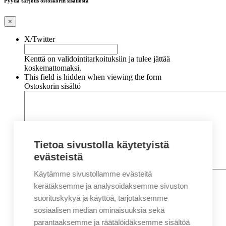
Pyydä tarjous ostoskorin sisällöstä
×
X/Twitter
Kenttä on validointitarkoituksiin ja tulee jättää
koskemattomaksi.
This field is hidden when viewing the form
Ostoskorin sisältö
Tietoa sivustolla käytetyistä
evästeistä
Käytämme sivustollamme evästeitä
Nimi
*
Etunimi
kerätäksemme ja analysoidaksemme sivuston
Sukunimi
suorituskykyä ja käyttöä, tarjotaksemme
Yritys
sosiaalisen median ominaisuuksia sekä
parantaaksemme ja räätälöidäksemme sisältöä
Sähköposti
*