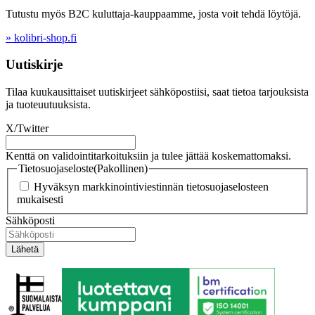
Tutustu myös B2C kuluttaja-kauppaamme, josta voit tehdä löytöjä.
» kolibri-shop.fi
Uutiskirje
Tilaa kuukausittaiset uutiskirjeet sähköpostiisi, saat tietoa tarjouksista
ja tuoteuutuuksista.
X/Twitter
Kenttä on validointitarkoituksiin ja tulee jättää koskemattomaksi.
Tietosuojaseloste
(Pakollinen)
Hyväksyn markkinointiviestinnän tietosuojaselosteen
mukaisesti
Sähköposti