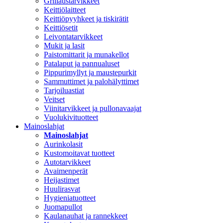
Grillaustarvikkeet
Keittiölaitteet
Keittiöpyyhkeet ja tiskirätit
Keittiösetit
Leivontatarvikkeet
Mukit ja lasit
Paistomittarit ja munakellot
Patalaput ja pannualuset
Pippurimyllyt ja maustepurkit
Sammuttimet ja palohälyttimet
Tarjoiluastiat
Veitset
Viinitarvikkeet ja pullonavaajat
Vuolukivituotteet
Mainoslahjat
Mainoslahjat
Aurinkolasit
Kustomoitavat tuotteet
Autotarvikkeet
Avaimenperät
Heijastimet
Huulirasvat
Hygieniatuotteet
Juomapullot
Kaulanauhat ja rannekkeet