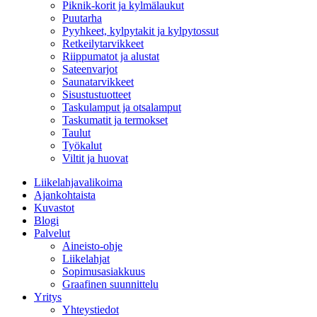
Piknik-korit ja kylmälaukut
Puutarha
Pyyhkeet, kylpytakit ja kylpytossut
Retkeilytarvikkeet
Riippumatot ja alustat
Sateenvarjot
Saunatarvikkeet
Sisustustuotteet
Taskulamput ja otsalamput
Taskumatit ja termokset
Taulut
Työkalut
Viltit ja huovat
Liikelahjavalikoima
Ajankohtaista
Kuvastot
Blogi
Palvelut
Aineisto-ohje
Liikelahjat
Sopimusasiakkuus
Graafinen suunnittelu
Yritys
Yhteystiedot