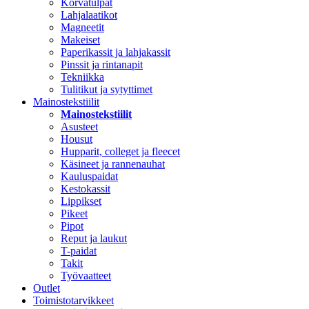
Korvatulpat
Lahjalaatikot
Magneetit
Makeiset
Paperikassit ja lahjakassit
Pinssit ja rintanapit
Tekniikka
Tulitikut ja sytyttimet
Mainostekstiilit
Mainostekstiilit
Asusteet
Housut
Hupparit, colleget ja fleecet
Käsineet ja rannenauhat
Kauluspaidat
Kestokassit
Lippikset
Pikeet
Pipot
Reput ja laukut
T-paidat
Takit
Työvaatteet
Outlet
Toimistotarvikkeet