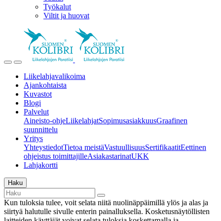
Työkalut
Viltit ja huovat
Liikelahjavalikoima
Ajankohtaista
Kuvastot
Blogi
Palvelut
Aineisto-ohje
Liikelahjat
Sopimusasiakkuus
Graafinen
suunnittelu
Yritys
Yhteystiedot
Tietoa meistä
Vastuullisuus
Sertifikaatit
Eettinen
ohjeistus toimittajille
Asiakastarinat
UKK
Lahjakortti
Haku
Kun tuloksia tulee, voit selata niitä nuolinäppäimillä ylös ja alas ja
siirtyä halutulle sivulle enterin painalluksella. Kosketusnäytöllisten
laitteiden käyttäjät voivat selata tuloksia koskettamalla ja