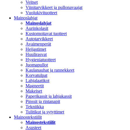
Veitset
Viinitarvikkeet ja pullonavaajat
Vuolukivituotteet
Mainoslahjat
Mainoslahjat
Aurinkolasit
Kustomoitavat tuotteet
Autotarvikkeet
Avaimenperät
Heijastimet
Huulirasvat
Hygieniatuotteet
Juomapullot
Kaulanauhat ja rannekkeet
Korvatulpat
Lahjalaatikot
Magneetit
Makeiset
Paperikassit ja lahjakassit
Pinssit ja rintanapit
Tekniikka
Tulitikut ja sytyttimet
Mainostekstiilit
Mainostekstiilit
Asusteet