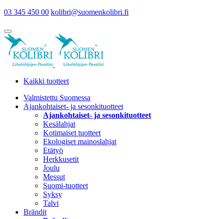
03 345 450 00
kolibri@suomenkolibri.fi
Kaikki tuotteet
Valmistettu Suomessa
Ajankohtaiset- ja sesonkituotteet
Ajankohtaiset- ja sesonkituotteet
Kesälahjat
Kotimaiset tuotteet
Ekologiset mainoslahjat
Etätyö
Herkkusetit
Joulu
Messut
Suomi-tuotteet
Syksy
Talvi
Brändit