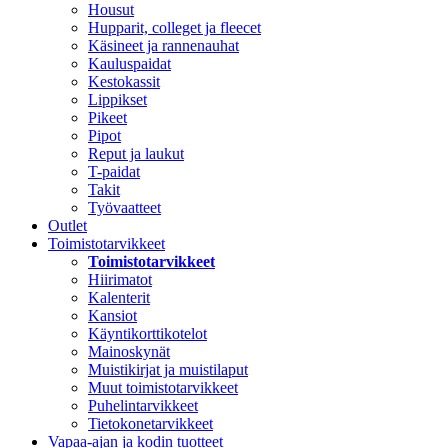
Housut
Hupparit, colleget ja fleecet
Käsineet ja rannenauhat
Kauluspaidat
Kestokassit
Lippikset
Pikeet
Pipot
Reput ja laukut
T-paidat
Takit
Työvaatteet
Outlet
Toimistotarvikkeet
Toimistotarvikkeet
Hiirimatot
Kalenterit
Kansiot
Käyntikorttikotelot
Mainoskynät
Muistikirjat ja muistilaput
Muut toimistotarvikkeet
Puhelintarvikkeet
Tietokonetarvikkeet
Vapaa-ajan ja kodin tuotteet