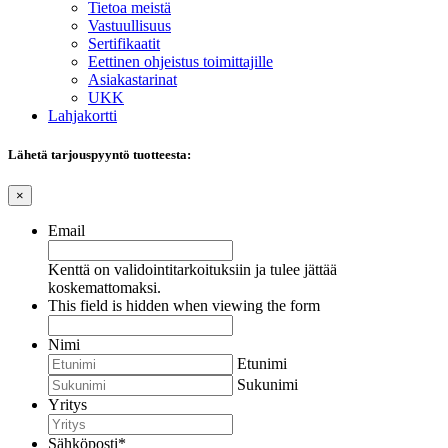
Tietoa meistä
Vastuullisuus
Sertifikaatit
Eettinen ohjeistus toimittajille
Asiakastarinat
UKK
Lahjakortti
Lähetä tarjouspyyntö tuotteesta:
×
Email
Kenttä on validointitarkoituksiin ja tulee jättää
koskemattomaksi.
This field is hidden when viewing the form
Nimi
Etunimi
Sukunimi
Yritys
Sähköposti
*