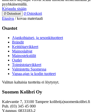
pyyhkäisemällä.
Kirjaudu sisään
0
Ostoskori
0
Ostoskori
Etusivu
/
kovaa materiaali
Osastot
Ajankohtaiset- ja sesonkituotteet
Brändit
Keittiötarvikkeet
Mainoslahjat
Mainostekstiilit
Outlet
Toimistotarvikkeet
Valmistettu Suomessa
Vapaa-ajan ja kodin tuotteet
Valitun kaltaisia tuotteita ei löytynyt.
Suomen Kolibri Oy
Kalevantie 7, 33100 Tampere kolibri(a)suomenkolibri.fi
Puh. (03) 345 45 000
Y-tunnus: 0833183-2