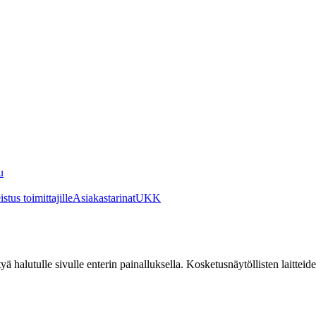
u
stus toimittajille
Asiakastarinat
UKK
irtyä halutulle sivulle enterin painalluksella. Kosketusnäytöllisten laittei