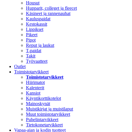
Housut
Hupparit, colleget ja fleecet
Käsineet ja rannenauhat
Kauluspaidat
Kestokassit
Lippikset
Pikeet
Pipot
Reput ja laukut
T-paidat
Takit
Työvaatteet
Outlet
Toimistotarvikkeet
Toimistotarvikkeet
Hiirimatot
Kalenterit
Kansiot
Käyntikorttikotelot
Mainoskynät
Muistikirjat ja muistilaput
Muut toimistotarvikkeet
Puhelintarvikkeet
Tietokonetarvikkeet
Vapaa-ajan ja kodin tuotteet