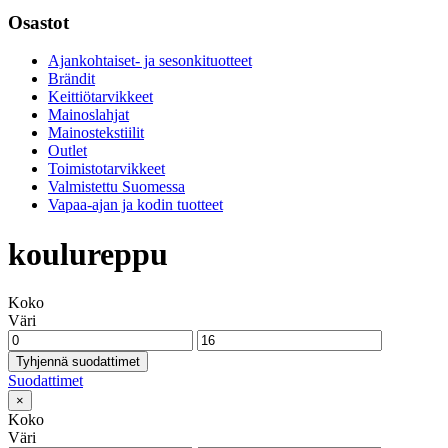
Osastot
Ajankohtaiset- ja sesonkituotteet
Brändit
Keittiötarvikkeet
Mainoslahjat
Mainostekstiilit
Outlet
Toimistotarvikkeet
Valmistettu Suomessa
Vapaa-ajan ja kodin tuotteet
koulureppu
Koko
Väri
Tyhjennä suodattimet
Suodattimet
×
Koko
Väri