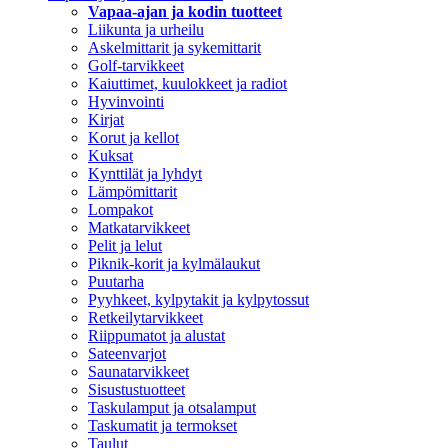
Vapaa-ajan ja kodin tuotteet
Liikunta ja urheilu
Askelmittarit ja sykemittarit
Golf-tarvikkeet
Kaiuttimet, kuulokkeet ja radiot
Hyvinvointi
Kirjat
Korut ja kellot
Kuksat
Kynttilät ja lyhdyt
Lämpömittarit
Lompakot
Matkatarvikkeet
Pelit ja lelut
Piknik-korit ja kylmälaukut
Puutarha
Pyyhkeet, kylpytakit ja kylpytossut
Retkeilytarvikkeet
Riippumatot ja alustat
Sateenvarjot
Saunatarvikkeet
Sisustustuotteet
Taskulamput ja otsalamput
Taskumatit ja termokset
Taulut