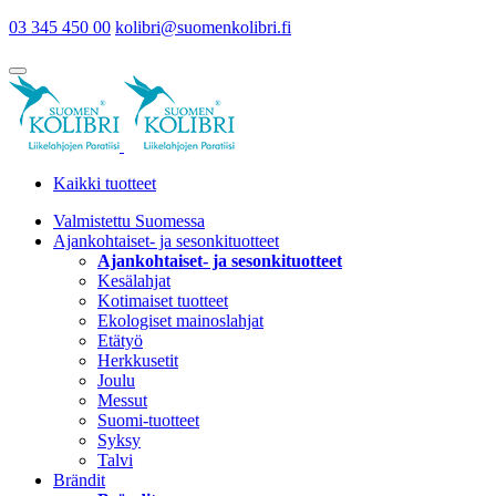
03 345 450 00
kolibri@suomenkolibri.fi
Kaikki tuotteet
Valmistettu Suomessa
Ajankohtaiset- ja sesonkituotteet
Ajankohtaiset- ja sesonkituotteet
Kesälahjat
Kotimaiset tuotteet
Ekologiset mainoslahjat
Etätyö
Herkkusetit
Joulu
Messut
Suomi-tuotteet
Syksy
Talvi
Brändit