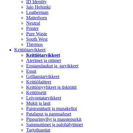
ID Identity
Jalo Helsinki
Leatherman
Matterhorn
Neutral
Printer
Pure Waste
South West
Thermos
Keittiötarvikkeet
Keittiötarvikkeet
Aterimet ja ottimet
Ensiapulaukut ja -tarvikkeet
Essut
Grillaustarvikkeet
Keittiölaitteet
Keittiöpyyhkeet ja tiskirätit
Keittiösetit
Leivontatarvikkeet
Mukit ja lasit
Paistomittarit ja munakellot
Patalaput ja pannualuset
Pippurimyllyt ja maustepurkit
Sammuttimet ja palohälyttimet
Tarjoiluastiat