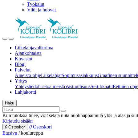
Työkalut
Viltit ja huovat
Liikelahjavalikoima
Ajankohtaista
Kuvastot
Blogi
Palvelut
Aineisto-ohje
Liikelahjat
Sopimusasiakkuus
Graafinen suunnittel
Yritys
Yhteystiedot
Tietoa meistä
Vastuullisuus
Sertifikaatit
Eettinen ohjei
Lahjakortti
Haku
Kun tuloksia tulee, voit selata niitä nuolinäppäimillä ylös ja alas ja si
Kirjaudu sisään
0
Ostoskori
0
Ostoskori
Etusivu
/
koulureppu