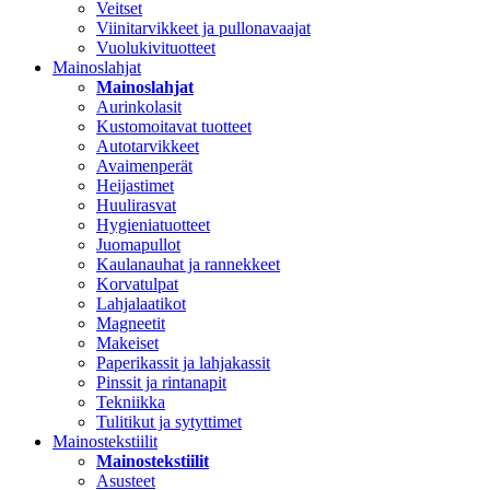
Veitset
Viinitarvikkeet ja pullonavaajat
Vuolukivituotteet
Mainoslahjat
Mainoslahjat
Aurinkolasit
Kustomoitavat tuotteet
Autotarvikkeet
Avaimenperät
Heijastimet
Huulirasvat
Hygieniatuotteet
Juomapullot
Kaulanauhat ja rannekkeet
Korvatulpat
Lahjalaatikot
Magneetit
Makeiset
Paperikassit ja lahjakassit
Pinssit ja rintanapit
Tekniikka
Tulitikut ja sytyttimet
Mainostekstiilit
Mainostekstiilit
Asusteet