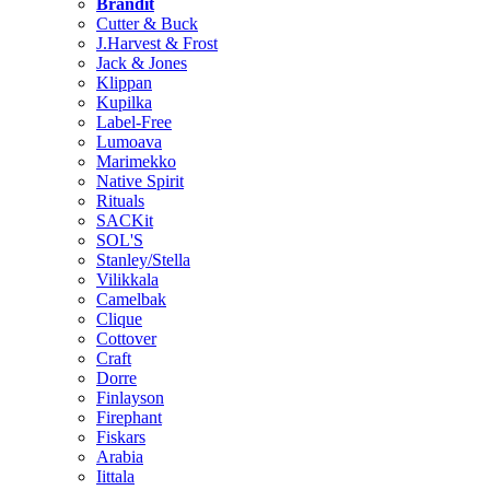
Brändit
Cutter & Buck
J.Harvest & Frost
Jack & Jones
Klippan
Kupilka
Label-Free
Lumoava
Marimekko
Native Spirit
Rituals
SACKit
SOL'S
Stanley/Stella
Vilikkala
Camelbak
Clique
Cottover
Craft
Dorre
Finlayson
Firephant
Fiskars
Arabia
Iittala