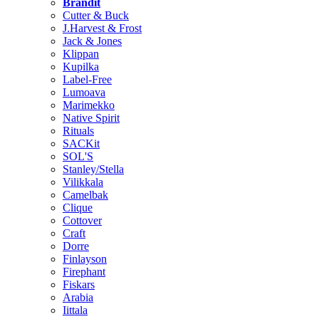
Brändit
Cutter & Buck
J.Harvest & Frost
Jack & Jones
Klippan
Kupilka
Label-Free
Lumoava
Marimekko
Native Spirit
Rituals
SACKit
SOL'S
Stanley/Stella
Vilikkala
Camelbak
Clique
Cottover
Craft
Dorre
Finlayson
Firephant
Fiskars
Arabia
Iittala