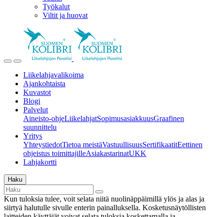
Työkalut
Viltit ja huovat
Liikelahjavalikoima
Ajankohtaista
Kuvastot
Blogi
Palvelut
Aineisto-ohje
Liikelahjat
Sopimusasiakkuus
Graafinen
suunnittelu
Yritys
Yhteystiedot
Tietoa meistä
Vastuullisuus
Sertifikaatit
Eettinen
ohjeistus toimittajille
Asiakastarinat
UKK
Lahjakortti
Haku
Kun tuloksia tulee, voit selata niitä nuolinäppäimillä ylös ja alas ja
siirtyä halutulle sivulle enterin painalluksella. Kosketusnäytöllisten
laitteiden käyttäjät voivat selata tuloksia koskettamalla ja