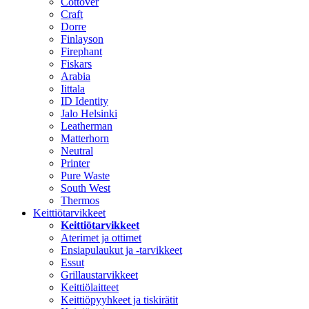
Cottover
Craft
Dorre
Finlayson
Firephant
Fiskars
Arabia
Iittala
ID Identity
Jalo Helsinki
Leatherman
Matterhorn
Neutral
Printer
Pure Waste
South West
Thermos
Keittiötarvikkeet
Keittiötarvikkeet
Aterimet ja ottimet
Ensiapulaukut ja -tarvikkeet
Essut
Grillaustarvikkeet
Keittiölaitteet
Keittiöpyyhkeet ja tiskirätit