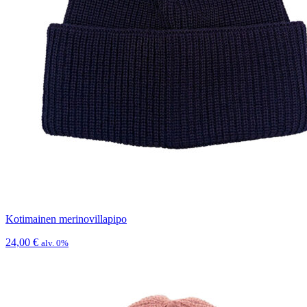
Kotimainen merinovillapipo
24,00
€
alv. 0%