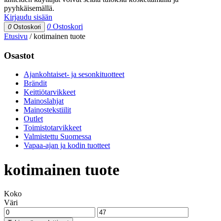
pyyhkäisemällä.
Kirjaudu sisään
0
Ostoskori
0
Ostoskori
Etusivu
/
kotimainen tuote
Osastot
Ajankohtaiset- ja sesonkituotteet
Brändit
Keittiötarvikkeet
Mainoslahjat
Mainostekstiilit
Outlet
Toimistotarvikkeet
Valmistettu Suomessa
Vapaa-ajan ja kodin tuotteet
kotimainen tuote
Koko
Väri