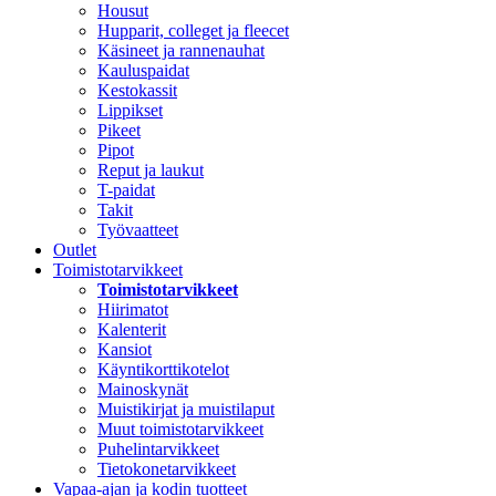
Housut
Hupparit, colleget ja fleecet
Käsineet ja rannenauhat
Kauluspaidat
Kestokassit
Lippikset
Pikeet
Pipot
Reput ja laukut
T-paidat
Takit
Työvaatteet
Outlet
Toimistotarvikkeet
Toimistotarvikkeet
Hiirimatot
Kalenterit
Kansiot
Käyntikorttikotelot
Mainoskynät
Muistikirjat ja muistilaput
Muut toimistotarvikkeet
Puhelintarvikkeet
Tietokonetarvikkeet
Vapaa-ajan ja kodin tuotteet