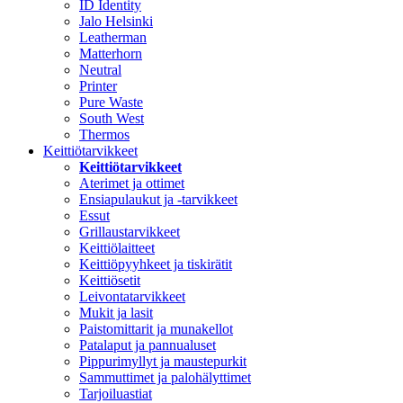
ID Identity
Jalo Helsinki
Leatherman
Matterhorn
Neutral
Printer
Pure Waste
South West
Thermos
Keittiötarvikkeet
Keittiötarvikkeet
Aterimet ja ottimet
Ensiapulaukut ja -tarvikkeet
Essut
Grillaustarvikkeet
Keittiölaitteet
Keittiöpyyhkeet ja tiskirätit
Keittiösetit
Leivontatarvikkeet
Mukit ja lasit
Paistomittarit ja munakellot
Patalaput ja pannualuset
Pippurimyllyt ja maustepurkit
Sammuttimet ja palohälyttimet
Tarjoiluastiat