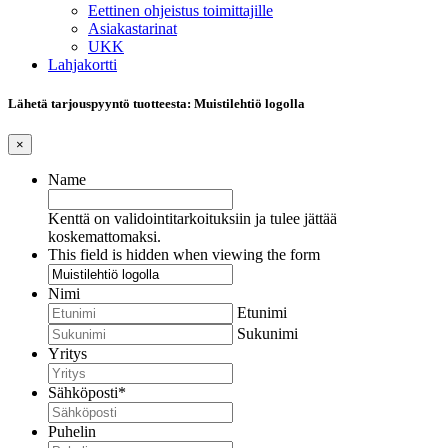
Eettinen ohjeistus toimittajille
Asiakastarinat
UKK
Lahjakortti
Lähetä tarjouspyyntö tuotteesta: Muistilehtiö logolla
×
Name
Kenttä on validointitarkoituksiin ja tulee jättää
koskemattomaksi.
This field is hidden when viewing the form
Nimi
Etunimi
Sukunimi
Yritys
Sähköposti
*
Puhelin