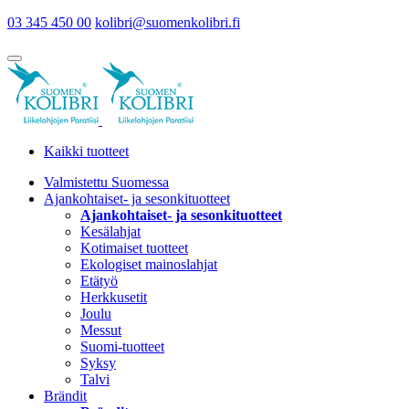
03 345 450 00
kolibri@suomenkolibri.fi
Kaikki tuotteet
Valmistettu Suomessa
Ajankohtaiset- ja sesonkituotteet
Ajankohtaiset- ja sesonkituotteet
Kesälahjat
Kotimaiset tuotteet
Ekologiset mainoslahjat
Etätyö
Herkkusetit
Joulu
Messut
Suomi-tuotteet
Syksy
Talvi
Brändit