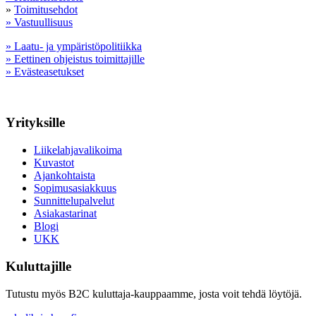
»
Toimitusehdot
» Vastuullisuus
» Laatu- ja ympäristöpolitiikka
» Eettinen ohjeistus toimittajille
» Evästeasetukset
Yrityksille
Liikelahjavalikoima
Kuvastot
Ajankohtaista
Sopimusasiakkuus
Sunnittelupalvelut
Asiakastarinat
Blogi
UKK
Kuluttajille
Tutustu myös B2C kuluttaja-kauppaamme, josta voit tehdä löytöjä.