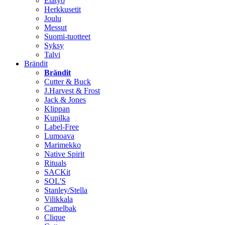
Etätyö
Herkkusetit
Joulu
Messut
Suomi-tuotteet
Syksy
Talvi
Brändit
Brändit
Cutter & Buck
J.Harvest & Frost
Jack & Jones
Klippan
Kupilka
Label-Free
Lumoava
Marimekko
Native Spirit
Rituals
SACKit
SOL'S
Stanley/Stella
Vilikkala
Camelbak
Clique