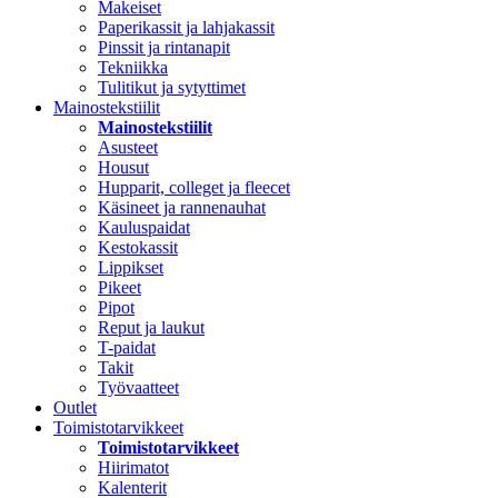
Makeiset
Paperikassit ja lahjakassit
Pinssit ja rintanapit
Tekniikka
Tulitikut ja sytyttimet
Mainostekstiilit
Mainostekstiilit
Asusteet
Housut
Hupparit, colleget ja fleecet
Käsineet ja rannenauhat
Kauluspaidat
Kestokassit
Lippikset
Pikeet
Pipot
Reput ja laukut
T-paidat
Takit
Työvaatteet
Outlet
Toimistotarvikkeet
Toimistotarvikkeet
Hiirimatot
Kalenterit