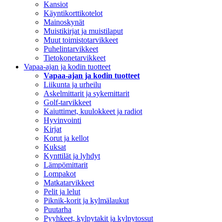
Kansiot
Käyntikorttikotelot
Mainoskynät
Muistikirjat ja muistilaput
Muut toimistotarvikkeet
Puhelintarvikkeet
Tietokonetarvikkeet
Vapaa-ajan ja kodin tuotteet
Vapaa-ajan ja kodin tuotteet
Liikunta ja urheilu
Askelmittarit ja sykemittarit
Golf-tarvikkeet
Kaiuttimet, kuulokkeet ja radiot
Hyvinvointi
Kirjat
Korut ja kellot
Kuksat
Kynttilät ja lyhdyt
Lämpömittarit
Lompakot
Matkatarvikkeet
Pelit ja lelut
Piknik-korit ja kylmälaukut
Puutarha
Pyyhkeet, kylpytakit ja kylpytossut