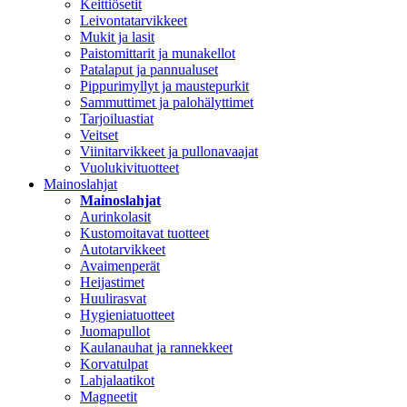
Keittiösetit
Leivontatarvikkeet
Mukit ja lasit
Paistomittarit ja munakellot
Patalaput ja pannualuset
Pippurimyllyt ja maustepurkit
Sammuttimet ja palohälyttimet
Tarjoiluastiat
Veitset
Viinitarvikkeet ja pullonavaajat
Vuolukivituotteet
Mainoslahjat
Mainoslahjat
Aurinkolasit
Kustomoitavat tuotteet
Autotarvikkeet
Avaimenperät
Heijastimet
Huulirasvat
Hygieniatuotteet
Juomapullot
Kaulanauhat ja rannekkeet
Korvatulpat
Lahjalaatikot
Magneetit