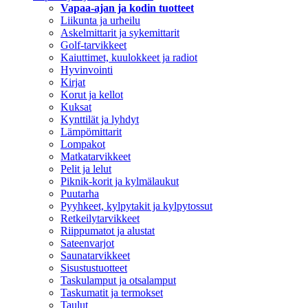
Vapaa-ajan ja kodin tuotteet
Liikunta ja urheilu
Askelmittarit ja sykemittarit
Golf-tarvikkeet
Kaiuttimet, kuulokkeet ja radiot
Hyvinvointi
Kirjat
Korut ja kellot
Kuksat
Kynttilät ja lyhdyt
Lämpömittarit
Lompakot
Matkatarvikkeet
Pelit ja lelut
Piknik-korit ja kylmälaukut
Puutarha
Pyyhkeet, kylpytakit ja kylpytossut
Retkeilytarvikkeet
Riippumatot ja alustat
Sateenvarjot
Saunatarvikkeet
Sisustustuotteet
Taskulamput ja otsalamput
Taskumatit ja termokset
Taulut