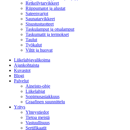
Retkeilytarvikkeet
Riippumatot ja alustat
Sateenvarjot
Saunatarvikkeet
Sisustustuotteet
Taskulamput ja otsalamput
Taskumatit ja termokset
Taulut
Työkalut
Viltit ja huovat
Liikelahjavalikoima
Ajankohtaista
Kuvastot
Blogi
Palvelut
Aineisto-ohje
Liikelahjat
Sopimusasiakkuus
Graafinen suunnittelu
Yritys
Yhteystiedot
Tietoa meistä
Vastuullisuus
Sertifikaatit