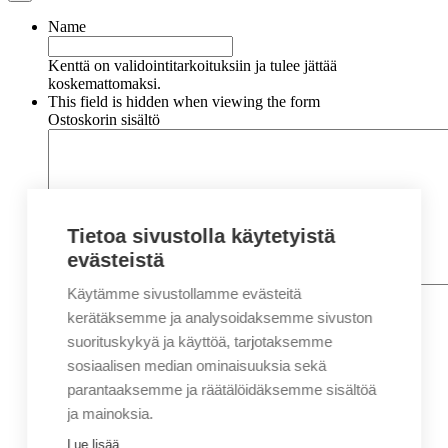
Name
Kenttä on validointitarkoituksiin ja tulee jättää
koskemattomaksi.
This field is hidden when viewing the form
Ostoskorin sisältö
Tietoa sivustolla käytetyistä
evästeistä
Käytämme sivustollamme evästeitä
Nimi
*
Etunimi
kerätäksemme ja analysoidaksemme sivuston
Sukunimi
suorituskykyä ja käyttöä, tarjotaksemme
Yritys
sosiaalisen median ominaisuuksia sekä
parantaaksemme ja räätälöidäksemme sisältöä
Sähköposti
*
ja mainoksia.
Puhelin
*
Lue lisää