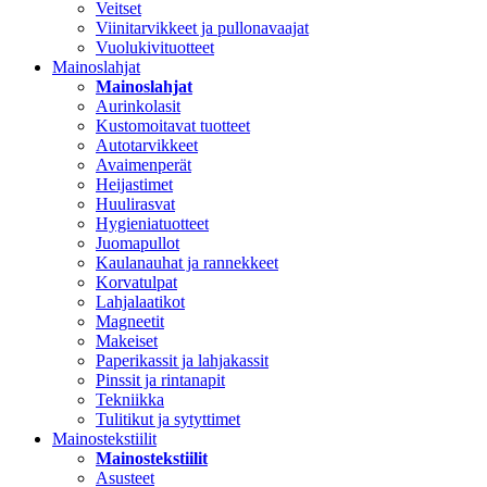
Veitset
Viinitarvikkeet ja pullonavaajat
Vuolukivituotteet
Mainoslahjat
Mainoslahjat
Aurinkolasit
Kustomoitavat tuotteet
Autotarvikkeet
Avaimenperät
Heijastimet
Huulirasvat
Hygieniatuotteet
Juomapullot
Kaulanauhat ja rannekkeet
Korvatulpat
Lahjalaatikot
Magneetit
Makeiset
Paperikassit ja lahjakassit
Pinssit ja rintanapit
Tekniikka
Tulitikut ja sytyttimet
Mainostekstiilit
Mainostekstiilit
Asusteet