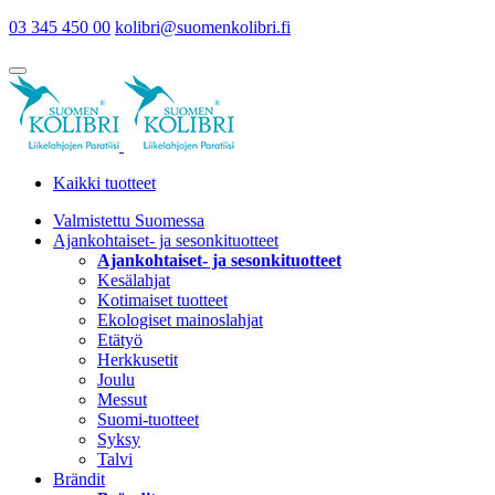
03 345 450 00
kolibri@suomenkolibri.fi
Kaikki tuotteet
Valmistettu Suomessa
Ajankohtaiset- ja sesonkituotteet
Ajankohtaiset- ja sesonkituotteet
Kesälahjat
Kotimaiset tuotteet
Ekologiset mainoslahjat
Etätyö
Herkkusetit
Joulu
Messut
Suomi-tuotteet
Syksy
Talvi
Brändit