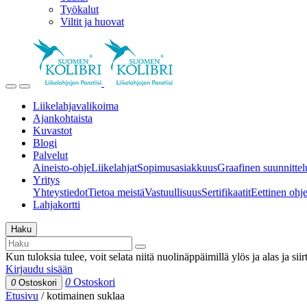
Työkalut
Viltit ja huovat
Liikelahjavalikoima
Ajankohtaista
Kuvastot
Blogi
Palvelut
Aineisto-ohje
Liikelahjat
Sopimusasiakkuus
Graafinen suunnittel
Yritys
Yhteystiedot
Tietoa meistä
Vastuullisuus
Sertifikaatit
Eettinen ohjei
Lahjakortti
Haku
Kun tuloksia tulee, voit selata niitä nuolinäppäimillä ylös ja alas ja si
Kirjaudu sisään
0
Ostoskori
0
Ostoskori
Etusivu
/
kotimainen suklaa