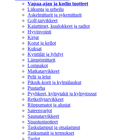
Vapaa-ajan ja kodin tuotteet
Liikunta ja urheilu
Askelmittarit ja sykemittarit
Golf-tarvikkeet
Kaiuttimet, kuulokkeet ja radiot
Hyvinvointi
Kirjat
Korut ja kellot
Kuksat
Kynttilät ja lyhdyt
Lämpömittarit
Lompakot
Matkatarvikkeet
Pelit ja lelut
Piknik-korit ja kylmälaukut
Puutarha
Pyyhkeet, kylpytakit ja kylpytossut
Retkeilytarvikkeet
Riippumatot ja alustat
Sateenvarjot
Saunatarvikkeet
Sisustustuotteet
Taskulamput ja otsalamput
Taskumatit ja termokset
Taulut