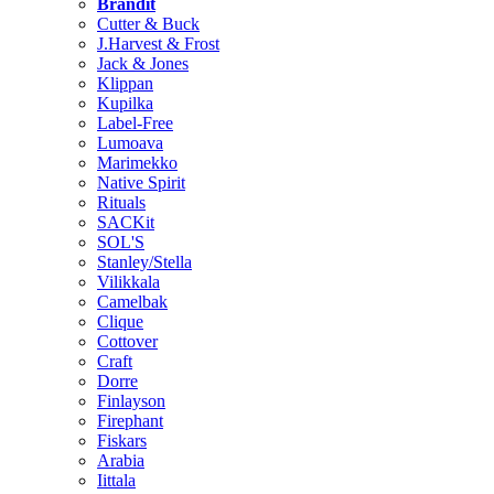
Brändit
Cutter & Buck
J.Harvest & Frost
Jack & Jones
Klippan
Kupilka
Label-Free
Lumoava
Marimekko
Native Spirit
Rituals
SACKit
SOL'S
Stanley/Stella
Vilikkala
Camelbak
Clique
Cottover
Craft
Dorre
Finlayson
Firephant
Fiskars
Arabia
Iittala