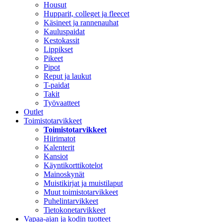
Housut
Hupparit, colleget ja fleecet
Käsineet ja rannenauhat
Kauluspaidat
Kestokassit
Lippikset
Pikeet
Pipot
Reput ja laukut
T-paidat
Takit
Työvaatteet
Outlet
Toimistotarvikkeet
Toimistotarvikkeet
Hiirimatot
Kalenterit
Kansiot
Käyntikorttikotelot
Mainoskynät
Muistikirjat ja muistilaput
Muut toimistotarvikkeet
Puhelintarvikkeet
Tietokonetarvikkeet
Vapaa-ajan ja kodin tuotteet