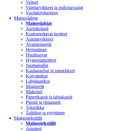
Veitset
Viinitarvikkeet ja pullonavaajat
Vuolukivituotteet
Mainoslahjat
Mainoslahjat
Aurinkolasit
Kustomoitavat tuotteet
Autotarvikkeet
Avaimenperät
Heijastimet
Huulirasvat
Hygieniatuotteet
Juomapullot
Kaulanauhat ja rannekkeet
Korvatulpat
Lahjalaatikot
Magneetit
Makeiset
Paperikassit ja lahjakassit
Pinssit ja rintanapit
Tekniikka
Tulitikut ja sytyttimet
Mainostekstiilit
Mainostekstiilit
Asusteet