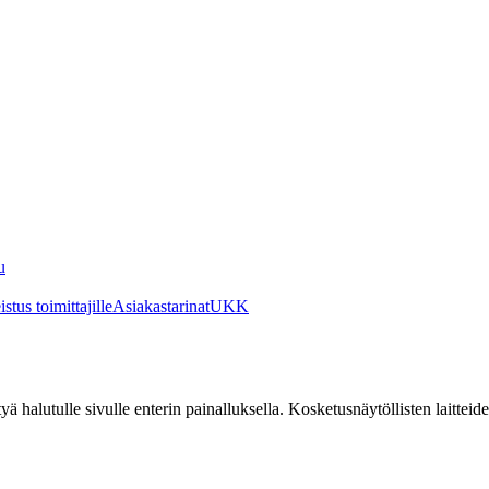
u
stus toimittajille
Asiakastarinat
UKK
irtyä halutulle sivulle enterin painalluksella. Kosketusnäytöllisten laittei