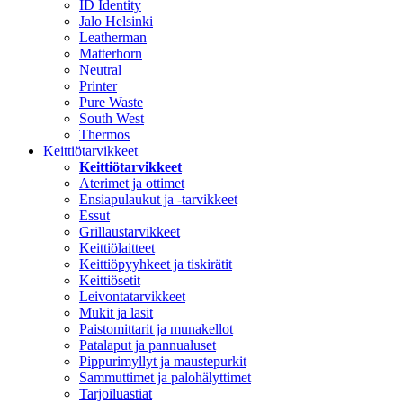
ID Identity
Jalo Helsinki
Leatherman
Matterhorn
Neutral
Printer
Pure Waste
South West
Thermos
Keittiötarvikkeet
Keittiötarvikkeet
Aterimet ja ottimet
Ensiapulaukut ja -tarvikkeet
Essut
Grillaustarvikkeet
Keittiölaitteet
Keittiöpyyhkeet ja tiskirätit
Keittiösetit
Leivontatarvikkeet
Mukit ja lasit
Paistomittarit ja munakellot
Patalaput ja pannualuset
Pippurimyllyt ja maustepurkit
Sammuttimet ja palohälyttimet
Tarjoiluastiat