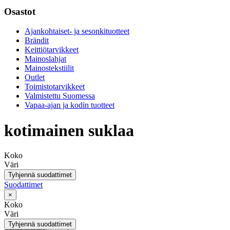
Osastot
Ajankohtaiset- ja sesonkituotteet
Brändit
Keittiötarvikkeet
Mainoslahjat
Mainostekstiilit
Outlet
Toimistotarvikkeet
Valmistettu Suomessa
Vapaa-ajan ja kodin tuotteet
kotimainen suklaa
Koko
Väri
Tyhjennä suodattimet
Suodattimet
×
Koko
Väri
Tyhjennä suodattimet