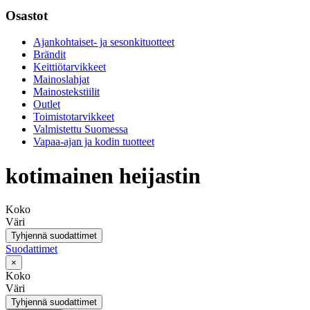
Osastot
Ajankohtaiset- ja sesonkituotteet
Brändit
Keittiötarvikkeet
Mainoslahjat
Mainostekstiilit
Outlet
Toimistotarvikkeet
Valmistettu Suomessa
Vapaa-ajan ja kodin tuotteet
kotimainen heijastin
Koko
Väri
Tyhjennä suodattimet
Suodattimet
×
Koko
Väri
Tyhjennä suodattimet