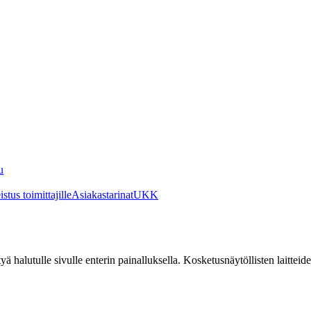
u
stus toimittajille
Asiakastarinat
UKK
irtyä halutulle sivulle enterin painalluksella. Kosketusnäytöllisten laittei