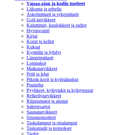
Vapaa-ajan ja kodin tuotteet
Liikunta ja urheilu
Askelmittarit ja sykemittarit
Golf-tarvikkeet
Kaiuttimet, kuulokkeet ja radiot
Hyvinvointi
Kirjat
Korut ja kellot
Kuksat
Kynttilät ja lyhdyt
Lämpömittarit
Lompakot
Matkatarvikkeet
Pelit ja lelut
Piknik-korit ja kylmälaukut
Puutarha
Pyyhkeet, kylpytakit ja kylpytossut
Retkeilytarvikkeet
Riippumatot ja alustat
Sateenvarjot
Saunatarvikkeet
Sisustustuotteet
Taskulamput ja otsalamput
Taskumatit ja termokset
Taulut