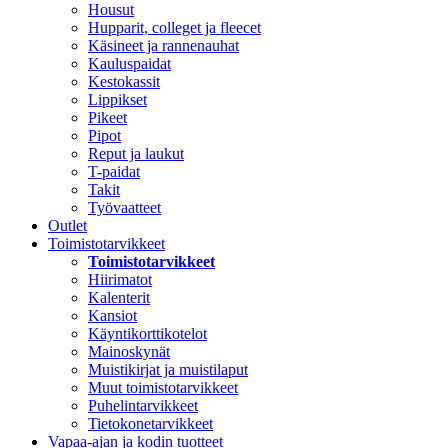
Housut
Hupparit, colleget ja fleecet
Käsineet ja rannenauhat
Kauluspaidat
Kestokassit
Lippikset
Pikeet
Pipot
Reput ja laukut
T-paidat
Takit
Työvaatteet
Outlet
Toimistotarvikkeet
Toimistotarvikkeet
Hiirimatot
Kalenterit
Kansiot
Käyntikorttikotelot
Mainoskynät
Muistikirjat ja muistilaput
Muut toimistotarvikkeet
Puhelintarvikkeet
Tietokonetarvikkeet
Vapaa-ajan ja kodin tuotteet