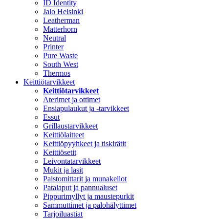
ID Identity
Jalo Helsinki
Leatherman
Matterhorn
Neutral
Printer
Pure Waste
South West
Thermos
Keittiötarvikkeet
Keittiötarvikkeet
Aterimet ja ottimet
Ensiapulaukut ja -tarvikkeet
Essut
Grillaustarvikkeet
Keittiölaitteet
Keittiöpyyhkeet ja tiskirätit
Keittiösetit
Leivontatarvikkeet
Mukit ja lasit
Paistomittarit ja munakellot
Patalaput ja pannualuset
Pippurimyllyt ja maustepurkit
Sammuttimet ja palohälyttimet
Tarjoiluastiat