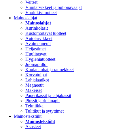
Veitset
Viinitarvikkeet ja pullonavaajat
Vuolukivituotteet
Mainoslahjat
Mainoslahjat
Aurinkolasit
Kustomoitavat tuotteet
Autotarvikkeet
Avaimenperät
Heijastimet
Huulirasvat
Hygieniatuotteet
Juomapullot
Kaulanauhat ja rannekkeet
Korvatulpat
Lahjalaatikot
Magneetit
Makeiset
Paperikassit ja lahjakassit
Pinssit ja rintanapit
Tekniikka
Tulitikut ja sytyttimet
Mainostekstiilit
Mainostekstiilit
Asusteet