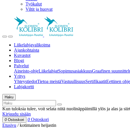
Työkalut
Viltit ja huovat
Liikelahjavalikoima
Ajankohtaista
Kuvastot
Blogi
Palvelut
Aineisto-ohje
Liikelahjat
Sopimusasiakkuus
Graafinen suunnittel
Yritys
Yhteystiedot
Tietoa meistä
Vastuullisuus
Sertifikaatit
Eettinen ohjei
Lahjakortti
Haku
Kun tuloksia tulee, voit selata niitä nuolinäppäimillä ylös ja alas ja si
Kirjaudu sisään
0
Ostoskori
0
Ostoskori
Etusivu
/
kotimainen heijastin