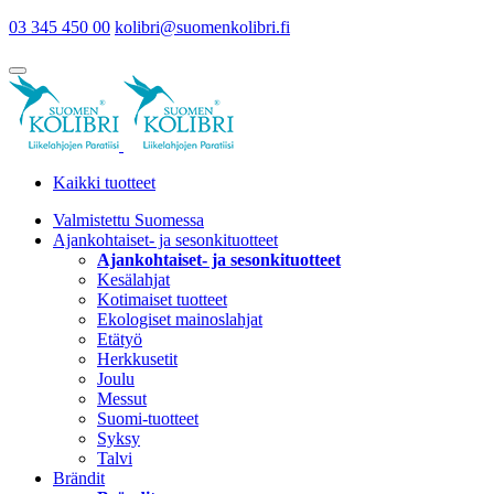
03 345 450 00
kolibri@suomenkolibri.fi
Kaikki tuotteet
Valmistettu Suomessa
Ajankohtaiset- ja sesonkituotteet
Ajankohtaiset- ja sesonkituotteet
Kesälahjat
Kotimaiset tuotteet
Ekologiset mainoslahjat
Etätyö
Herkkusetit
Joulu
Messut
Suomi-tuotteet
Syksy
Talvi
Brändit