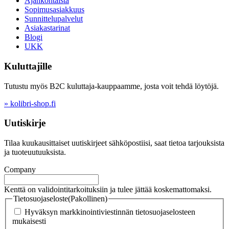
Ajankohtaista
Sopimusasiakkuus
Sunnittelupalvelut
Asiakastarinat
Blogi
UKK
Kuluttajille
Tutustu myös B2C kuluttaja-kauppaamme, josta voit tehdä löytöjä.
» kolibri-shop.fi
Uutiskirje
Tilaa kuukausittaiset uutiskirjeet sähköpostiisi, saat tietoa tarjouksista
ja tuoteuutuuksista.
Company
Kenttä on validointitarkoituksiin ja tulee jättää koskemattomaksi.
Tietosuojaseloste
(Pakollinen)
Hyväksyn markkinointiviestinnän tietosuojaselosteen
mukaisesti