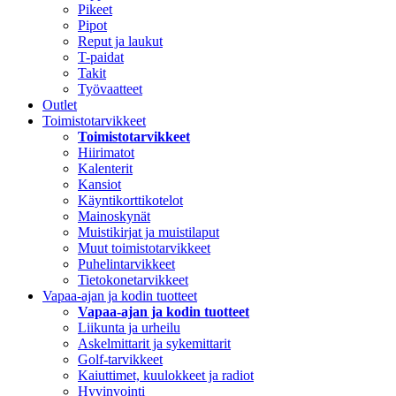
Pikeet
Pipot
Reput ja laukut
T-paidat
Takit
Työvaatteet
Outlet
Toimistotarvikkeet
Toimistotarvikkeet
Hiirimatot
Kalenterit
Kansiot
Käyntikorttikotelot
Mainoskynät
Muistikirjat ja muistilaput
Muut toimistotarvikkeet
Puhelintarvikkeet
Tietokonetarvikkeet
Vapaa-ajan ja kodin tuotteet
Vapaa-ajan ja kodin tuotteet
Liikunta ja urheilu
Askelmittarit ja sykemittarit
Golf-tarvikkeet
Kaiuttimet, kuulokkeet ja radiot
Hyvinvointi