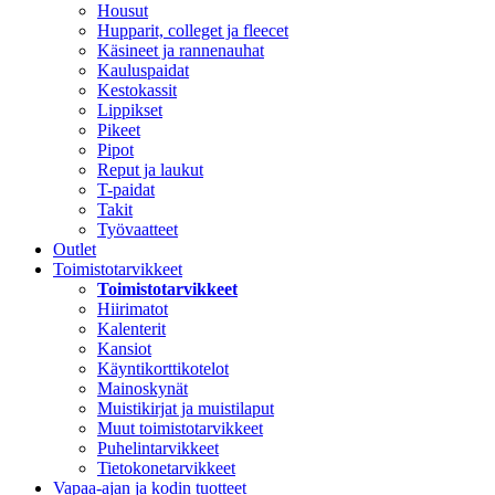
Housut
Hupparit, colleget ja fleecet
Käsineet ja rannenauhat
Kauluspaidat
Kestokassit
Lippikset
Pikeet
Pipot
Reput ja laukut
T-paidat
Takit
Työvaatteet
Outlet
Toimistotarvikkeet
Toimistotarvikkeet
Hiirimatot
Kalenterit
Kansiot
Käyntikorttikotelot
Mainoskynät
Muistikirjat ja muistilaput
Muut toimistotarvikkeet
Puhelintarvikkeet
Tietokonetarvikkeet
Vapaa-ajan ja kodin tuotteet