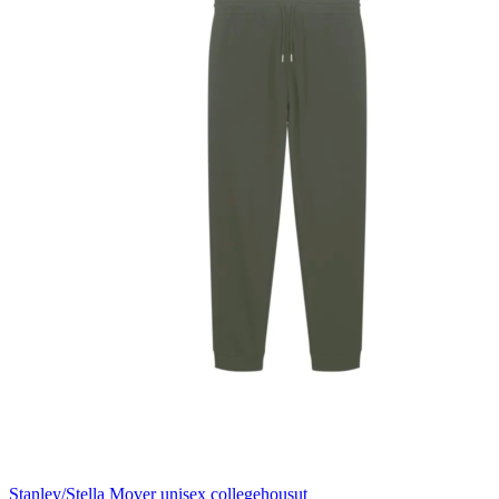
Stanley/Stella Mover unisex collegehousut