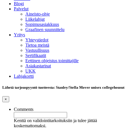
Blogi
Palvelut
Aineisto-ohje
Liikelahjat
Sopimusasiakkuus
Graafinen suunnittelu
Yritys
Yhteystiedot
Tietoa meistä
Vastuullisuus
Sertifikaatit
Eettinen ohjeistus toimittajille
Asiakastarinat
UKK
Lahjakortti
Lähetä tarjouspyyntö tuotteesta: Stanley/Stella Mover unisex collegehousut
×
Comments
Kenttä on validointitarkoituksiin ja tulee jättää
koskemattomaksi.