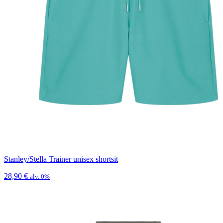
Stanley/Stella Trainer unisex shortsit
28,90
€
alv. 0%