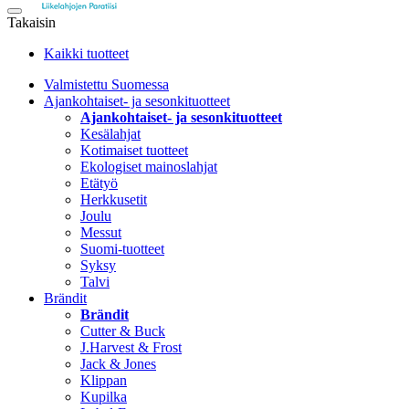
Takaisin
Kaikki tuotteet
Valmistettu Suomessa
Ajankohtaiset- ja sesonkituotteet
Ajankohtaiset- ja sesonkituotteet
Kesälahjat
Kotimaiset tuotteet
Ekologiset mainoslahjat
Etätyö
Herkkusetit
Joulu
Messut
Suomi-tuotteet
Syksy
Talvi
Brändit
Brändit
Cutter & Buck
J.Harvest & Frost
Jack & Jones
Klippan
Kupilka