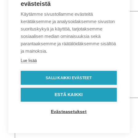
evästeistä
Käytämme sivustollamme evästeitä
Nimi
*
Etunimi
kerätäksemme ja analysoidaksemme sivuston
Sukunimi
suorituskykyä ja käyttöä, tarjotaksemme
Yritys
sosiaalisen median ominaisuuksia sekä
parantaaksemme ja räätälöidäksemme sisältöä
Sähköposti
*
ja mainoksia.
Puhelin
*
Lue lisää
Osoitetiedot
Lähiosoite
SALLI KAIKKI EVÄSTEET
Kaupunki
Postinumero
Viesti
ESTÄ KAIKKI
Evästeasetukset