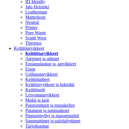
ID Identity
Jalo Helsinki
Leatherman
Matterhorn
Neutral
Printer
Pure Waste
South West
Thermos
Keittiötarvikkeet
Keittiötarvikkeet
Aterimet ja ottimet
Ensiapulaukut ja -tarvikkeet
Essut
Grillaustarvikkeet
Keittiölaitteet
Keittiöpyyhkeet ja tiskirätit
Keittiösetit
Leivontatarvikkeet
Mukit ja lasit
Paistomittarit ja munakellot
Patalaput ja pannualuset
Pippurimyllyt ja maustepurkit
Sammuttimet ja palohälyttimet
Tarjoiluastiat