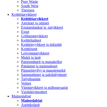
Pure Waste
South West
Thermos
Keittiötarvikkeet
Keittiötarvikkeet
Aterimet ja ottimet
Ensiapulaukut ja -tarvikkeet
Essut
Grillaustarvikkeet
Keittiölaitteet
Keittiöpyyhkeet ja tiskirätit
Keittiösetit
Leivontatarvikkeet
Mukit ja lasit
Paistomittarit ja munakellot
Patalaput ja pannualuset
Pippurimyllyt ja maustepurkit
Sammuttimet ja palohälyttimet
Tarjoiluastiat
Veitset
Viinitarvikkeet ja pullonavaajat
Vuolukivituotteet
Mainoslahjat
Mainoslahjat
Aurinkolasit