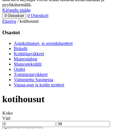
pyyhkäisemällä.
Kirjaudu sisään
0
Ostoskori
0
Ostoskori
Etusivu
/
kotihousut
Osastot
Ajankohtaiset- ja sesonkituotteet
Brändit
Keittiötarvikkeet
Mainoslahjat
Mainostekstiilit
Outlet
Toimistotarvikkeet
Valmistettu Suomessa
Vapaa-ajan ja kodin tuotteet
kotihousut
Koko
Väri