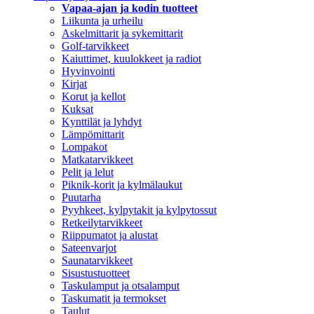
Vapaa-ajan ja kodin tuotteet
Liikunta ja urheilu
Askelmittarit ja sykemittarit
Golf-tarvikkeet
Kaiuttimet, kuulokkeet ja radiot
Hyvinvointi
Kirjat
Korut ja kellot
Kuksat
Kynttilät ja lyhdyt
Lämpömittarit
Lompakot
Matkatarvikkeet
Pelit ja lelut
Piknik-korit ja kylmälaukut
Puutarha
Pyyhkeet, kylpytakit ja kylpytossut
Retkeilytarvikkeet
Riippumatot ja alustat
Sateenvarjot
Saunatarvikkeet
Sisustustuotteet
Taskulamput ja otsalamput
Taskumatit ja termokset
Taulut