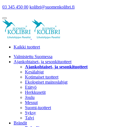
03 345 450 00
kolibri@suomenkolibri.fi
Kaikki tuotteet
Valmistettu Suomessa
Ajankohtaiset- ja sesonkituotteet
Ajankohtaiset- ja sesonkituotteet
Kesälahjat
Kotimaiset tuotteet
Ekologiset mainoslahjat
Etätyö
Herkkusetit
Joulu
Messut
Suomi-tuotteet
Syksy
Talvi
Brändit