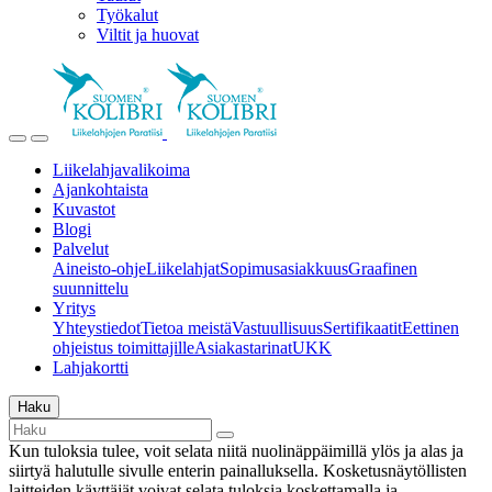
Työkalut
Viltit ja huovat
Liikelahjavalikoima
Ajankohtaista
Kuvastot
Blogi
Palvelut
Aineisto-ohje
Liikelahjat
Sopimusasiakkuus
Graafinen
suunnittelu
Yritys
Yhteystiedot
Tietoa meistä
Vastuullisuus
Sertifikaatit
Eettinen
ohjeistus toimittajille
Asiakastarinat
UKK
Lahjakortti
Haku
Kun tuloksia tulee, voit selata niitä nuolinäppäimillä ylös ja alas ja
siirtyä halutulle sivulle enterin painalluksella. Kosketusnäytöllisten
laitteiden käyttäjät voivat selata tuloksia koskettamalla ja