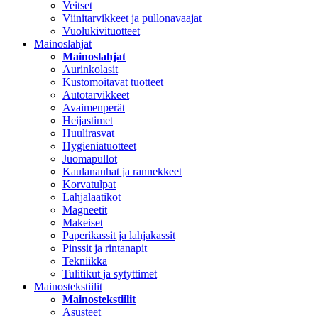
Veitset
Viinitarvikkeet ja pullonavaajat
Vuolukivituotteet
Mainoslahjat
Mainoslahjat
Aurinkolasit
Kustomoitavat tuotteet
Autotarvikkeet
Avaimenperät
Heijastimet
Huulirasvat
Hygieniatuotteet
Juomapullot
Kaulanauhat ja rannekkeet
Korvatulpat
Lahjalaatikot
Magneetit
Makeiset
Paperikassit ja lahjakassit
Pinssit ja rintanapit
Tekniikka
Tulitikut ja sytyttimet
Mainostekstiilit
Mainostekstiilit
Asusteet