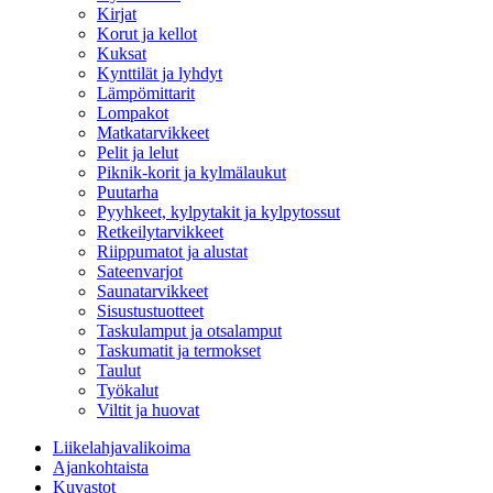
Kirjat
Korut ja kellot
Kuksat
Kynttilät ja lyhdyt
Lämpömittarit
Lompakot
Matkatarvikkeet
Pelit ja lelut
Piknik-korit ja kylmälaukut
Puutarha
Pyyhkeet, kylpytakit ja kylpytossut
Retkeilytarvikkeet
Riippumatot ja alustat
Sateenvarjot
Saunatarvikkeet
Sisustustuotteet
Taskulamput ja otsalamput
Taskumatit ja termokset
Taulut
Työkalut
Viltit ja huovat
Liikelahjavalikoima
Ajankohtaista
Kuvastot