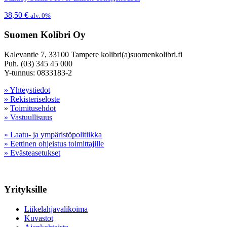
38,50
€
alv. 0%
Suomen Kolibri Oy
Kalevantie 7, 33100 Tampere kolibri(a)suomenkolibri.fi
Puh. (03) 345 45 000
Y-tunnus: 0833183-2
» Yhteystiedot
» Rekisteriseloste
»
Toimitusehdot
» Vastuullisuus
» Laatu- ja ympäristöpolitiikka
» Eettinen ohjeistus toimittajille
» Evästeasetukset
Yrityksille
Liikelahjavalikoima
Kuvastot