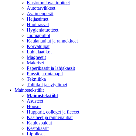
Kustomoitavat tuotteet
Autotarvikkeet
Avaimenperät
Heijastimet
Huulirasvat
Hygieniatuotteet
Juomapullot
Kaulanauhat ja rannekkeet
Korvatulpat
Lahjalaatikot
Magneetit
Makeiset
Paperikassit ja lahjakassit
Pinssit ja rintanapit
Tekniikka
Tulitikut ja sytyttimet
Mainostekstiilit
Mainostekstiilit
Asusteet
Housut
Hupparit, colleget ja fleecet
Käsineet ja rannenauhat
Kauluspaidat
Kestokassit
Lippikset