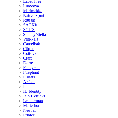
Label-Free
Lumoava
Marimekko
Native Spirit
Rituals
SACKit
SOL'S
Stanley/Stella
Vilikkala
Camelbak
Clique
Cottover
Craft
Dorre
Finlayson
Firephant
Fiskars
Arabia
Iittala
ID Identity
Jalo Helsinki
Leatherman
Matterhorn
Neutral
Printer