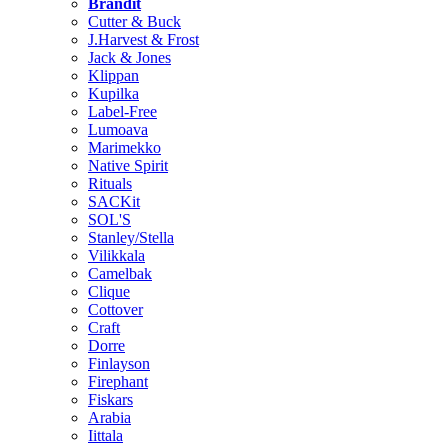
Brändit
Cutter & Buck
J.Harvest & Frost
Jack & Jones
Klippan
Kupilka
Label-Free
Lumoava
Marimekko
Native Spirit
Rituals
SACKit
SOL'S
Stanley/Stella
Vilikkala
Camelbak
Clique
Cottover
Craft
Dorre
Finlayson
Firephant
Fiskars
Arabia
Iittala