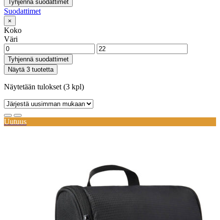
Tyhjennä suodattimet
Suodattimet
×
Koko
Väri
Tyhjennä suodattimet
Näytä 3 tuotetta
Näytetään tulokset (3 kpl)
Uutuus