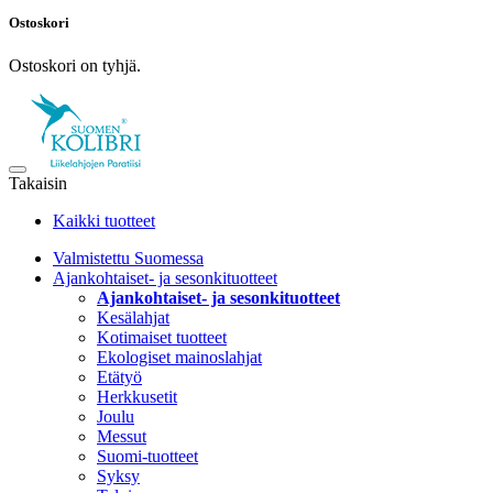
Ostoskori
Ostoskori on tyhjä.
Takaisin
Kaikki tuotteet
Valmistettu Suomessa
Ajankohtaiset- ja sesonkituotteet
Ajankohtaiset- ja sesonkituotteet
Kesälahjat
Kotimaiset tuotteet
Ekologiset mainoslahjat
Etätyö
Herkkusetit
Joulu
Messut
Suomi-tuotteet
Syksy