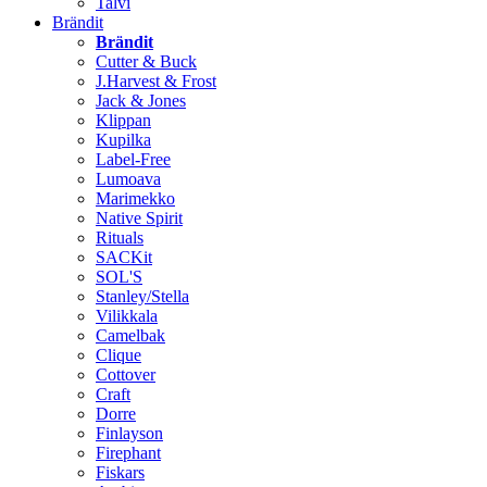
Talvi
Brändit
Brändit
Cutter & Buck
J.Harvest & Frost
Jack & Jones
Klippan
Kupilka
Label-Free
Lumoava
Marimekko
Native Spirit
Rituals
SACKit
SOL'S
Stanley/Stella
Vilikkala
Camelbak
Clique
Cottover
Craft
Dorre
Finlayson
Firephant
Fiskars