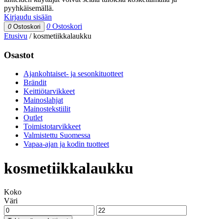
pyyhkäisemällä.
Kirjaudu sisään
0
Ostoskori
0
Ostoskori
Etusivu
/
kosmetiikkalaukku
Osastot
Ajankohtaiset- ja sesonkituotteet
Brändit
Keittiötarvikkeet
Mainoslahjat
Mainostekstiilit
Outlet
Toimistotarvikkeet
Valmistettu Suomessa
Vapaa-ajan ja kodin tuotteet
kosmetiikkalaukku
Koko
Väri