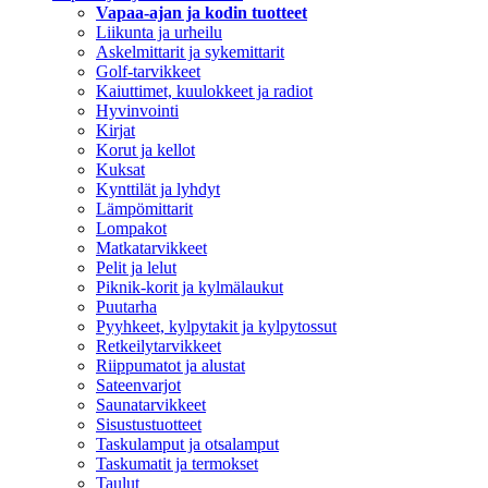
Vapaa-ajan ja kodin tuotteet
Liikunta ja urheilu
Askelmittarit ja sykemittarit
Golf-tarvikkeet
Kaiuttimet, kuulokkeet ja radiot
Hyvinvointi
Kirjat
Korut ja kellot
Kuksat
Kynttilät ja lyhdyt
Lämpömittarit
Lompakot
Matkatarvikkeet
Pelit ja lelut
Piknik-korit ja kylmälaukut
Puutarha
Pyyhkeet, kylpytakit ja kylpytossut
Retkeilytarvikkeet
Riippumatot ja alustat
Sateenvarjot
Saunatarvikkeet
Sisustustuotteet
Taskulamput ja otsalamput
Taskumatit ja termokset
Taulut