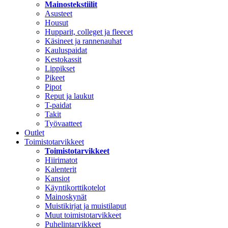
Mainostekstiilit
Asusteet
Housut
Hupparit, colleget ja fleecet
Käsineet ja rannenauhat
Kauluspaidat
Kestokassit
Lippikset
Pikeet
Pipot
Reput ja laukut
T-paidat
Takit
Työvaatteet
Outlet
Toimistotarvikkeet
Toimistotarvikkeet
Hiirimatot
Kalenterit
Kansiot
Käyntikorttikotelot
Mainoskynät
Muistikirjat ja muistilaput
Muut toimistotarvikkeet
Puhelintarvikkeet