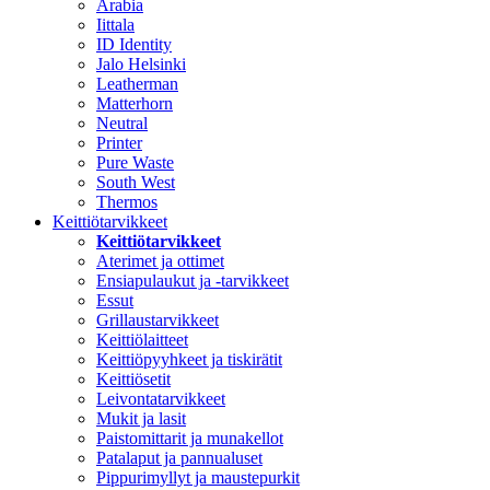
Arabia
Iittala
ID Identity
Jalo Helsinki
Leatherman
Matterhorn
Neutral
Printer
Pure Waste
South West
Thermos
Keittiötarvikkeet
Keittiötarvikkeet
Aterimet ja ottimet
Ensiapulaukut ja -tarvikkeet
Essut
Grillaustarvikkeet
Keittiölaitteet
Keittiöpyyhkeet ja tiskirätit
Keittiösetit
Leivontatarvikkeet
Mukit ja lasit
Paistomittarit ja munakellot
Patalaput ja pannualuset
Pippurimyllyt ja maustepurkit