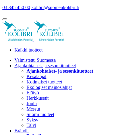
03 345 450 00
kolibri@suomenkolibri.fi
Kaikki tuotteet
Valmistettu Suomessa
Ajankohtaiset- ja sesonkituotteet
Ajankohtaiset- ja sesonkituotteet
Kesälahjat
Kotimaiset tuotteet
Ekologiset mainoslahjat
Etätyö
Herkkusetit
Joulu
Messut
Suomi-tuotteet
Syksy
Talvi
Brändit