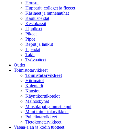
Housut
Hupparit, colleget ja fleecet
Käsineet ja rannenauhat
Kauluspaidat
Kestokassit
Lippikset
Pikeet
Pipot
Reput ja laukut
T-paidat
Takit
Työvaatteet
Outlet
Toimistotarvikkeet
Toimistotarvikkeet
Hiirimatot
Kalenterit
Kansiot
Käyntikorttikotelot
Mainoskynät
Muistikirjat ja muistilaput
Muut toimistotarvikkeet
Puhelintarvikkeet
Tietokonetarvikkeet
Vapaa-ajan ja kodin tuotteet