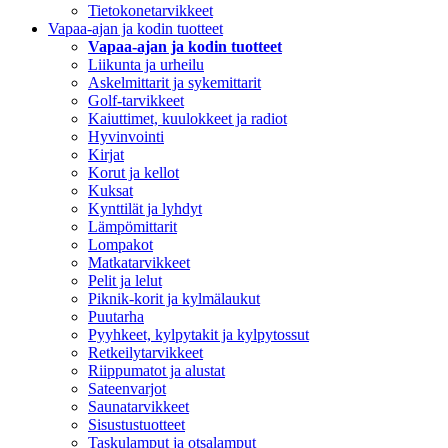
Tietokonetarvikkeet
Vapaa-ajan ja kodin tuotteet
Vapaa-ajan ja kodin tuotteet
Liikunta ja urheilu
Askelmittarit ja sykemittarit
Golf-tarvikkeet
Kaiuttimet, kuulokkeet ja radiot
Hyvinvointi
Kirjat
Korut ja kellot
Kuksat
Kynttilät ja lyhdyt
Lämpömittarit
Lompakot
Matkatarvikkeet
Pelit ja lelut
Piknik-korit ja kylmälaukut
Puutarha
Pyyhkeet, kylpytakit ja kylpytossut
Retkeilytarvikkeet
Riippumatot ja alustat
Sateenvarjot
Saunatarvikkeet
Sisustustuotteet
Taskulamput ja otsalamput