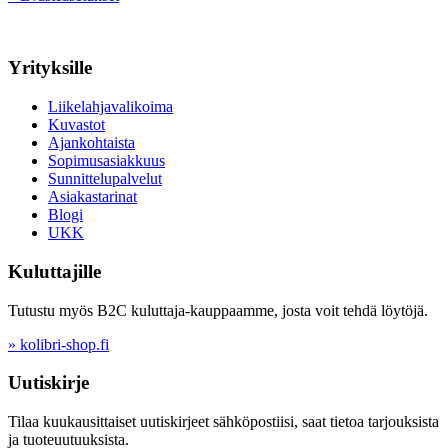
Yrityksille
Liikelahjavalikoima
Kuvastot
Ajankohtaista
Sopimusasiakkuus
Sunnittelupalvelut
Asiakastarinat
Blogi
UKK
Kuluttajille
Tutustu myös B2C kuluttaja-kauppaamme, josta voit tehdä löytöjä.
» kolibri-shop.fi
Uutiskirje
Tilaa kuukausittaiset uutiskirjeet sähköpostiisi, saat tietoa tarjouksista
ja tuoteuutuuksista.