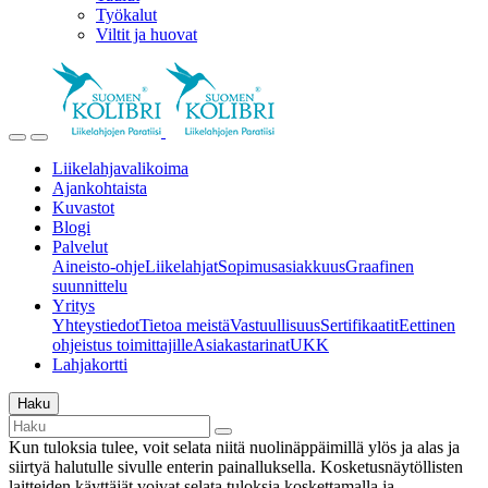
Työkalut
Viltit ja huovat
Liikelahjavalikoima
Ajankohtaista
Kuvastot
Blogi
Palvelut
Aineisto-ohje
Liikelahjat
Sopimusasiakkuus
Graafinen
suunnittelu
Yritys
Yhteystiedot
Tietoa meistä
Vastuullisuus
Sertifikaatit
Eettinen
ohjeistus toimittajille
Asiakastarinat
UKK
Lahjakortti
Haku
Kun tuloksia tulee, voit selata niitä nuolinäppäimillä ylös ja alas ja
siirtyä halutulle sivulle enterin painalluksella. Kosketusnäytöllisten
laitteiden käyttäjät voivat selata tuloksia koskettamalla ja