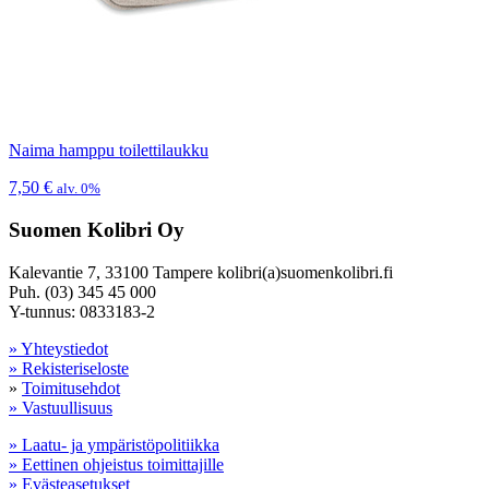
Naima hamppu toilettilaukku
7,50
€
alv. 0%
Suomen Kolibri Oy
Kalevantie 7, 33100 Tampere kolibri(a)suomenkolibri.fi
Puh. (03) 345 45 000
Y-tunnus: 0833183-2
» Yhteystiedot
» Rekisteriseloste
»
Toimitusehdot
» Vastuullisuus
» Laatu- ja ympäristöpolitiikka
» Eettinen ohjeistus toimittajille
» Evästeasetukset