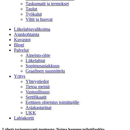
Taskumatit ja termokset
Taulut
Työkalut
Viltit ja huovat
Liikelahjavalikoima
Ajankohtaista
Kuvastot
Blogi
Palvelut
Aineisto-ohje
Liikelahjat
Sopimusasiakkuus
Graafinen suunnittelu
Yritys
Yhteystiedot
Tietoa meistä
Vastuullisuus
Sertifikaatit
Eettinen ohjeistus toimittajille
Asiakastarinat
UKK
Lahjakortti
Lähetä tarjouspyyntö tuotteesta: Naima hamppu toilettilaukku