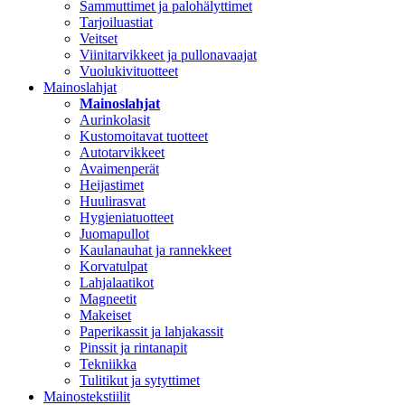
Sammuttimet ja palohälyttimet
Tarjoiluastiat
Veitset
Viinitarvikkeet ja pullonavaajat
Vuolukivituotteet
Mainoslahjat
Mainoslahjat
Aurinkolasit
Kustomoitavat tuotteet
Autotarvikkeet
Avaimenperät
Heijastimet
Huulirasvat
Hygieniatuotteet
Juomapullot
Kaulanauhat ja rannekkeet
Korvatulpat
Lahjalaatikot
Magneetit
Makeiset
Paperikassit ja lahjakassit
Pinssit ja rintanapit
Tekniikka
Tulitikut ja sytyttimet
Mainostekstiilit