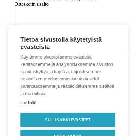
Ostoskorin sisältö
Tietoa sivustolla käytetyistä
evästeistä
Käytämme sivustollamme evästeitä
Nimi
*
Etunimi
kerätäksemme ja analysoidaksemme sivuston
Sukunimi
suorituskykyä ja käyttöä, tarjotaksemme
Yritys
sosiaalisen median ominaisuuksia sekä
parantaaksemme ja räätälöidäksemme sisältöä
Sähköposti
*
ja mainoksia.
Puhelin
*
Lue lisää
Osoitetiedot
Lähiosoite
SALLI KAIKKI EVÄSTEET
Kaupunki
Postinumero