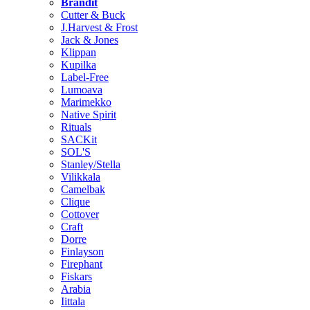
Brändit
Cutter & Buck
J.Harvest & Frost
Jack & Jones
Klippan
Kupilka
Label-Free
Lumoava
Marimekko
Native Spirit
Rituals
SACKit
SOL'S
Stanley/Stella
Vilikkala
Camelbak
Clique
Cottover
Craft
Dorre
Finlayson
Firephant
Fiskars
Arabia
Iittala