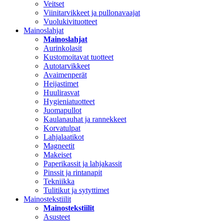
Veitset
Viinitarvikkeet ja pullonavaajat
Vuolukivituotteet
Mainoslahjat
Mainoslahjat
Aurinkolasit
Kustomoitavat tuotteet
Autotarvikkeet
Avaimenperät
Heijastimet
Huulirasvat
Hygieniatuotteet
Juomapullot
Kaulanauhat ja rannekkeet
Korvatulpat
Lahjalaatikot
Magneetit
Makeiset
Paperikassit ja lahjakassit
Pinssit ja rintanapit
Tekniikka
Tulitikut ja sytyttimet
Mainostekstiilit
Mainostekstiilit
Asusteet