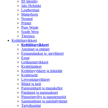
ID Identity
Jalo Helsinki
Leatherman
Matterhorn
Neutral
Printer
Pure Waste
South West
Thermos
Keittiötarvikkeet
Keittiötarvikkeet
Aterimet ja ottimet
Ensiapulaukut ja -tarvikkeet
Essut
Grillaustarvikkeet
Keittiölaitteet
Keittiöpyyhkeet ja tiskirätit
Keittiösetit
Leivontatarvikkeet
Mukit ja lasit
Paistomittarit ja munakellot
Patalaput ja pannualuset
Pippurimyllyt ja maustepurkit
Sammuttimet ja palohälyttimet
Tarjoiluastiat